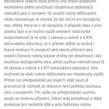
stěžovatele Ústavní soud přiblíží jiná řešení postavení
nezletilého dítěte umožňující dosáhnout obdobných
výsledků jako u osvojení. Do soužití rodiny stěžovatele
nikdo nezasahuje. Je zřejmé, že tak nečiní ani biologický
otec dítěte, který se o ně nezajímá. V případě obav z jeho
zásahu bylo a je možno využít omezení rodičovské
zodpovědnosti (§ 44 odst. 2 zákona o rodině a § 870
občanského zákoníku). Je-li přáním dítěte (a možná i
hlavní motivací k osvojení) nést stejné příjmení jako
ostatní členové rodiny, takové změny lze dosáhnout i bez
souhlasu biologického otce, jehož souhlas nahradí soud (§
49 zákona o rodině a § 877 občanského zákoníku). Této
možnosti se však rodina stěžovatele ani nepokusila využít.
Přitom lze předpokládat její úspěch, když soud již
pravomocně rozhodl, že dokonce není potřeba souhlasu
otce s osvojením. Tím spíše lze předpokládat souhlas
soudu se změnou příjmení. Zákon tedy poskytoval a stále
poskytuje pro nezletilé dítě a jeho faktickou rodinu