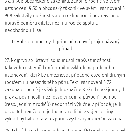
3 a § 906 občanského zákoníku. Zákon o rodině ve svém
ustanovení § 50 a občanský zákoník ve svém ustanovení §
908 zakotvily možnost soudu rozhodnout i bez návrhu o
úpravě poměrů dítěte, nežijí-li rodiče spolu a
nedohodnou-li se.
D. Aplikace obecných principů na nyní projednávaný
případ
27. Nejprve se Ústavní soud musel zabývat možností
takového ústavně konformního výkladu napadeného
ustanovení, který by umožňoval případné osvojení druhým
rodičem i u nesezdaného páru. Text ustanovení § 72
zákona o rodině je však jednoznačný. K zániku vzájemných
práv a povinností mezi osvojencem a původní rodinou
(resp. jedním z rodičů) nedochází výlučně v případě, je-li
osvojitel manželem jednoho z rodičů osvojence. Jiný
výklad by byl zcela v rozporu s výslovným zněním zákona.
28. Jak již bylo shora uvedeno, I. senát Ústavního soudu byl