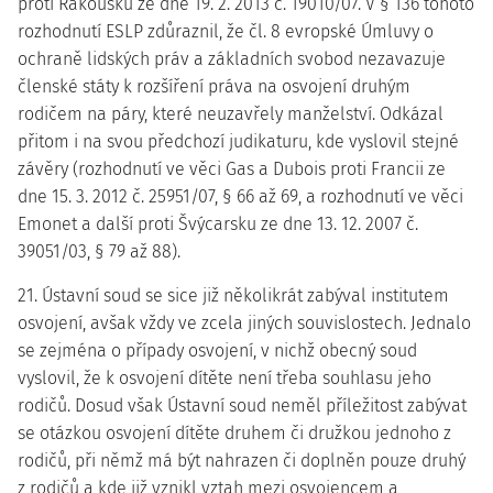
proti Rakousku ze dne 19. 2. 2013 č. 19010/07. V § 136 tohoto
rozhodnutí ESLP zdůraznil, že čl. 8 evropské Úmluvy o
ochraně lidských práv a základních svobod nezavazuje
členské státy k rozšíření práva na osvojení druhým
rodičem na páry, které neuzavřely manželství. Odkázal
přitom i na svou předchozí judikaturu, kde vyslovil stejné
závěry (rozhodnutí ve věci Gas a Dubois proti Francii ze
dne 15. 3. 2012 č. 25951/07, § 66 až 69, a rozhodnutí ve věci
Emonet a další proti Švýcarsku ze dne 13. 12. 2007 č.
39051/03, § 79 až 88).
21. Ústavní soud se sice již několikrát zabýval institutem
osvojení, avšak vždy ve zcela jiných souvislostech. Jednalo
se zejména o případy osvojení, v nichž obecný soud
vyslovil, že k osvojení dítěte není třeba souhlasu jeho
rodičů. Dosud však Ústavní soud neměl příležitost zabývat
se otázkou osvojení dítěte druhem či družkou jednoho z
rodičů, při němž má být nahrazen či doplněn pouze druhý
z rodičů a kde již vznikl vztah mezi osvojencem a