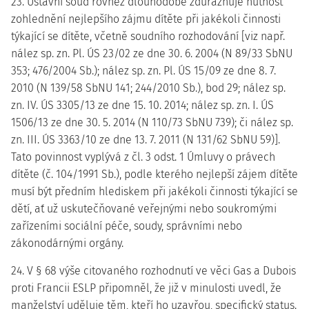
23. Ústavní soud rovněž dlouhodobě zdůrazňuje nutnost
zohlednění nejlepšího zájmu dítěte při jakékoli činnosti
týkající se dítěte, včetně soudního rozhodování [viz např.
nález sp. zn. Pl. ÚS 23/02 ze dne 30. 6. 2004 (N 89/33 SbNU
353; 476/2004 Sb.); nález sp. zn. Pl. ÚS 15/09 ze dne 8. 7.
2010 (N 139/58 SbNU 141; 244/2010 Sb.), bod 29; nález sp.
zn. IV. ÚS 3305/13 ze dne 15. 10. 2014; nález sp. zn. I. ÚS
1506/13 ze dne 30. 5. 2014 (N 110/73 SbNU 739); či nález sp.
zn. III. ÚS 3363/10 ze dne 13. 7. 2011 (N 131/62 SbNU 59)].
Tato povinnost vyplývá z čl. 3 odst. 1 Úmluvy o právech
dítěte (č. 104/1991 Sb.), podle kterého nejlepší zájem dítěte
musí být předním hlediskem při jakékoli činnosti týkající se
dětí, ať už uskutečňované veřejnými nebo soukromými
zařízeními sociální péče, soudy, správními nebo
zákonodárnými orgány.
24. V § 68 výše citovaného rozhodnutí ve věci Gas a Dubois
proti Francii ESLP připomněl, že již v minulosti uvedl, že
manželství uděluje těm, kteří ho uzavřou, specifický status.