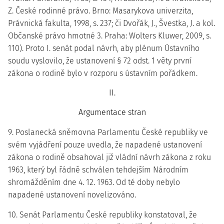
Z. České rodinné právo. Brno: Masarykova univerzita,
Právnická fakulta, 1998, s. 237; či Dvořák, J., Švestka, J. a kol.
Občanské právo hmotné 3. Praha: Wolters Kluwer, 2009, s.
110). Proto I. senát podal návrh, aby plénum Ústavního
soudu vyslovilo, že ustanovení § 72 odst. 1 věty první
zákona o rodině bylo v rozporu s ústavním pořádkem.
II.
Argumentace stran
9. Poslanecká sněmovna Parlamentu České republiky ve
svém vyjádření pouze uvedla, že napadené ustanovení
zákona o rodině obsahoval již vládní návrh zákona z roku
1963, který byl řádně schválen tehdejším Národním
shromážděním dne 4. 12. 1963. Od té doby nebylo
napadené ustanovení novelizováno.
10. Senát Parlamentu České republiky konstatoval, že