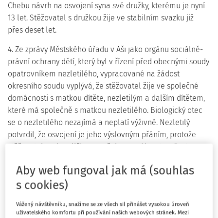
Chebu návrh na osvojení syna své družky, kterému je nyní
13 let. Stěžovatel s družkou žije ve stabilním svazku již
přes deset let.
4. Ze zprávy Městského úřadu v Aši jako orgánu sociálně-
právní ochrany dětí, který byl v řízení před obecnými soudy
opatrovníkem nezletilého, vypracované na žádost
okresního soudu vyplývá, že stěžovatel žije ve společné
domácnosti s matkou dítěte, nezletilým a dalším dítětem,
které má společně s matkou nezletilého. Biologický otec
se o nezletilého nezajímá a neplatí výživné. Nezletilý
potvrdil, že osvojení je jeho výslovným přáním, protože
stěžovatele od malička považuje za svého otce. Proto
chce, aby stěžovatel byl jako jeho otec zapsán v rodném
Aby web fungoval jak má (souhlas
listu, a chce mít se stěžovatelem a se svým polorodým
s cookies)
bratrem stejné příjmení. Matka nezletilého uvedla, že
návrh byl podán hlavně na popud nezletilého. Opatrovník
Vážený návštěvníku, snažíme se ze všech sil přinášet vysokou úroveň
také kontaktoval právního otce nezletilého, který s
uživatelského komfortu při používání našich webových stránek. Mezi