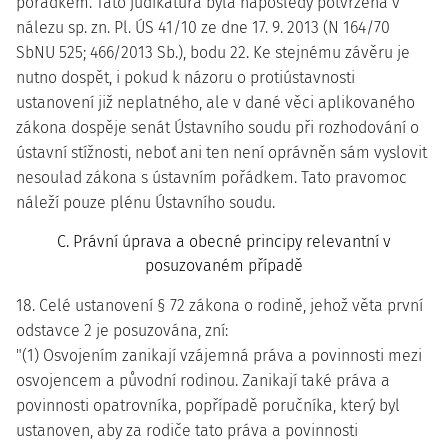
pořádkem. Tato judikatura byla naposledy potvrzena v
nálezu sp. zn. Pl. ÚS 41/10 ze dne 17. 9. 2013 (N 164/70
SbNU 525; 466/2013 Sb.), bodu 22. Ke stejnému závěru je
nutno dospět, i pokud k názoru o protiústavnosti
ustanovení již neplatného, ale v dané věci aplikovaného
zákona dospěje senát Ústavního soudu při rozhodování o
ústavní stížnosti, neboť ani ten není oprávněn sám vyslovit
nesoulad zákona s ústavním pořádkem. Tato pravomoc
náleží pouze plénu Ústavního soudu.
C. Právní úprava a obecné principy relevantní v
posuzovaném případě
18. Celé ustanovení § 72 zákona o rodině, jehož věta první
odstavce 2 je posuzována, zní:
"(1) Osvojením zanikají vzájemná práva a povinnosti mezi
osvojencem a původní rodinou. Zanikají také práva a
povinnosti opatrovníka, popřípadě poručníka, který byl
ustanoven, aby za rodiče tato práva a povinnosti