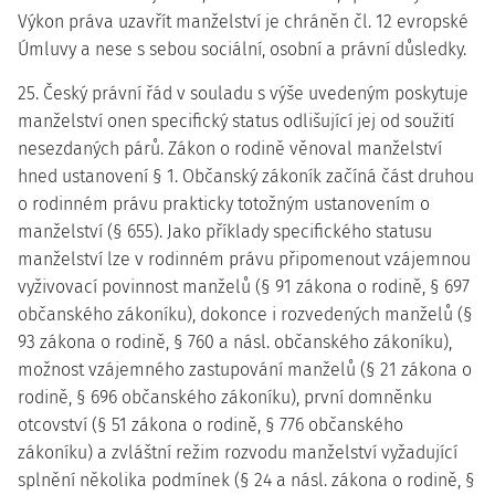
Výkon práva uzavřít manželství je chráněn čl. 12 evropské
Úmluvy a nese s sebou sociální, osobní a právní důsledky.
25. Český právní řád v souladu s výše uvedeným poskytuje
manželství onen specifický status odlišující jej od soužití
nesezdaných párů. Zákon o rodině věnoval manželství
hned ustanovení § 1. Občanský zákoník začíná část druhou
o rodinném právu prakticky totožným ustanovením o
manželství (§ 655). Jako příklady specifického statusu
manželství lze v rodinném právu připomenout vzájemnou
vyživovací povinnost manželů (§ 91 zákona o rodině, § 697
občanského zákoníku), dokonce i rozvedených manželů (§
93 zákona o rodině, § 760 a násl. občanského zákoníku),
možnost vzájemného zastupování manželů (§ 21 zákona o
rodině, § 696 občanského zákoníku), první domněnku
otcovství (§ 51 zákona o rodině, § 776 občanského
zákoníku) a zvláštní režim rozvodu manželství vyžadující
splnění několika podmínek (§ 24 a násl. zákona o rodině, §