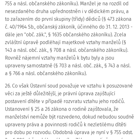
755 a násl. občanského zákoníku). Manžel je na rozdíl od
nesezdaného druha upřednostněn i v dědickém právu, a
to zařazením do první skupiny (třídy) dědiců (§ 473 zákona
č. 40/1964 Sb., občanský zákoník, účinného do 31. 12. 2013 -
dále jen "obč. zák.", § 1635 občanského zákoníku). Zcela
zvláštní úpravě podléhají majetkové vztahy manželů (§
143 a násl. obč. zák., § 708 a násl. občanského zákoníku).
Rovněž nájemní vztahy manželů k bytu byly a jsou
upraveny samostatně (§ 703 a násl. obč. zák., § 743 a násl.
a § 766 a násl. občanského zákoníku).
26. Co však Ústavní soud považuje ve vztahu k posuzované
věci za ještě důležitější, je právní úprava zajišťující
postavení dítěte v případě rozvratu vztahu jeho rodičů.
Ustanovení § 25 a 26 zákona o rodině zajišťovala, že
manželství nemůže být rozvedeno, dokud nebudou soudně
upraveny práva a povinnosti rodičů k nezletilému dítěti
pro dobu po rozvodu. Obdobná úprava je nyní v § 755 odst.