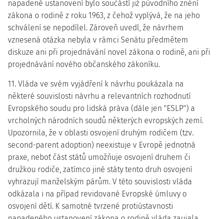
napadené ustanovení bylo součástí již původního znění
zákona o rodině z roku 1963, z čehož vyplývá, že na jeho
schválení se nepodílel. Zároveň uvedl, že návrhem
vznesená otázka nebyla v rámci Senátu předmětem
diskuze ani při projednávání novel zákona o rodině, ani při
projednávání nového občanského zákoníku.
11. Vláda ve svém vyjádření k návrhu poukázala na
některé souvislosti návrhu a relevantních rozhodnutí
Evropského soudu pro lidská práva (dále jen "ESLP") a
vrcholných národních soudů některých evropských zemí.
Upozornila, že v oblasti osvojení druhým rodičem (tzv.
second-parent adoption) neexistuje v Evropě jednotná
praxe, neboť část států umožňuje osvojení druhem či
družkou rodiče, zatímco jiné státy tento druh osvojení
vyhrazují manželským párům. V této souvislosti vláda
odkázala i na případ revidované Evropské úmluvy o
osvojení dětí. K samotné tvrzené protiústavnosti
napadeného ustanovení zákona o rodině vláda zaujala