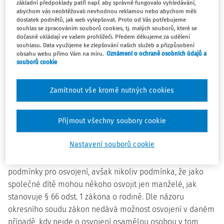
návrhem předběžně souhlasil. Opatrovník tedy vzhledem
základní předpoklady patří např. aby správně fungovalo vyhledávání,
abychom vás neobtěžovali nevhodnou reklamou nebo abychom měli
k souhlasu všech zainteresovaných osob doporučil, aby
dostatek podnětů, jak web vylepšovat. Proto od Vás potřebujeme
soud návrhu vyhověl. Rozsudkem zmíněného okresního
souhlas se zpracováním souborů cookies, tj. malých souborů, které se
dočasně ukládají ve vašem prohlížeči. Předem děkujeme za udělení
soudu č. j. 18 Nc 1055/2013-9 ze dne 16. 8. 2013 bylo
souhlasu. Data využijeme ke zlepšování našich služeb a přizpůsobení
určeno, že pro nezájem otce není třeba jeho souhlasu s
obsahu webu přímo Vám na míru.
Oznámení o ochraně osobních údajů a
souborů cookie
osvojením nezletilého R.
5. Rozsudkem č. j. 18 Nc 1054/2013-56 ze dne 12. 12. 2013
Zamítnout vše kromě nutných cookies
okresní soud návrh na osvojení zamítl. Z provedených
důkazů okresní soud zjistil, že stěžovatel je způsobilý k
Přijmout všechny soubory cookie
osvojení, otec se o syna příliš nezajímá a výživné neplatí.
Nezletilý se vyjádřil před soudem tak, že chce zůstat se
Nastavení souborů cookie
stěžovatelem, kterého oslovuje "tati", a chce se po něm
jmenovat. Podle okresního soudu tak byly splněny některé
podmínky pro osvojení, avšak nikoliv podmínka, že jako
společné dítě mohou někoho osvojit jen manželé, jak
stanovuje § 66 odst. 1 zákona o rodině. Dle názoru
okresního soudu zákon nedává možnost osvojení v daném
případě, kdy nejde o osvojení osamělou osobou v tom