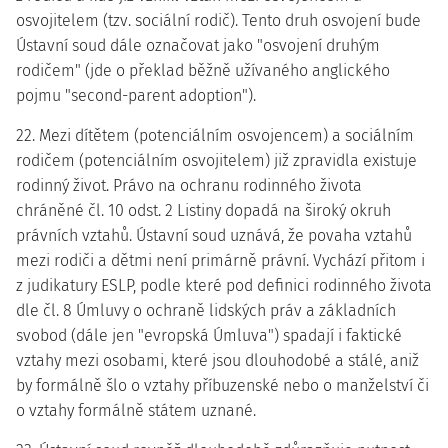
osvojitelem (tzv. sociální rodič). Tento druh osvojení bude
Ústavní soud dále označovat jako "osvojení druhým
rodičem" (jde o překlad běžně užívaného anglického
pojmu "second-parent adoption").
22. Mezi dítětem (potenciálním osvojencem) a sociálním
rodičem (potenciálním osvojitelem) již zpravidla existuje
rodinný život. Právo na ochranu rodinného života
chráněné čl. 10 odst. 2 Listiny dopadá na široký okruh
právních vztahů. Ústavní soud uznává, že povaha vztahů
mezi rodiči a dětmi není primárně právní. Vychází přitom i
z judikatury ESLP, podle které pod definici rodinného života
dle čl. 8 Úmluvy o ochraně lidských práv a základních
svobod (dále jen "evropská Úmluva") spadají i faktické
vztahy mezi osobami, které jsou dlouhodobé a stálé, aniž
by formálně šlo o vztahy příbuzenské nebo o manželství či
o vztahy formálně státem uznané.