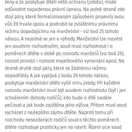
ženy a že poskytuje dítěti větší ochranu (jistotu), může
odůvodnit napadenou právní úpravu. Na jedné straně zde
stojí páry, které formalizovaným způsobem projevily svou
vůli žít trvale spolu a podrobit se zvláštnímu právnímu
režimu dopadajícímu na manželství - viz bod 25 tohoto
nálezu. A nejedná se jen o výhody. Manželství lze rozvést
jen soudním rozhodnutím, soud musí rozhodnout i o
poměrech dítěte v době po rozvodu manželů (viz bod 26),
rozvod provází i nutnost majetkového vyrovnání apod. Na
straně druhé stojí páry, které se žádnému režimu
nepodřídily. A jak vyplývá z bodu 26 tohoto nálezu,
poskytuje manželství dítěti vyšší míru jistoty. Při každém
rozvodu manželství musí být soudem rozhodnuto (byť i jen
schválením dohody rodičů), kdo bude o dítě nadále
pečovat a jak bude zajištěna jeho výživa. Přitom musí soud
vycházet z nejlepšího zájmu dítěte. Naproti tomu při
rozchodu nesezdaných rodičů soud o těchto poměrech
dítěte rozhoduje prakticky jen na návrh. Řízení sice soud