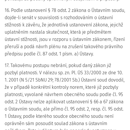
16. Podle ustanovení § 78 odst. 2 zákona o Ústavním soudu,
dojde-li senát v souvislosti s rozhodováním o ústavní
stížnosti k závěru, že jednotlivá ustanovení zákona, jejichž
uplatněním nastala skutečnost, která je předmětem
ústavní stížnosti, jsou v rozporu s ústavním zákonem, řízení
přeruší a podá návrh plénu na zrušení takového právního
předpisu podle čl. 87 odst. 1 písm. a) Ústavy.
17. Takovému postupu nebrání, pokud daný zákon již
pozbyl platnosti. V nálezu sp. zn. Pl. ÚS 33/2000 ze dne 10.
1. 2001 (N 5/21 SbNU 29; 78/2001 Sb.) Ústavní soud dovodil,
že v případě konkrétní kontroly norem, které již pozbyly
platnosti, vyvolané návrhem obecného soudu podle čl. 95
odst. 2 Ústavy nelze aplikovat ustanovení § 66 a 67 zákona
o Ústavním soudu, ale přímo čl. 95 odst. 2, resp. čl. 95 odst.
1 Ústavy, podle kterého soudce obecného soudu není
oprávněn sám posoudit soulad zákona s ústavním