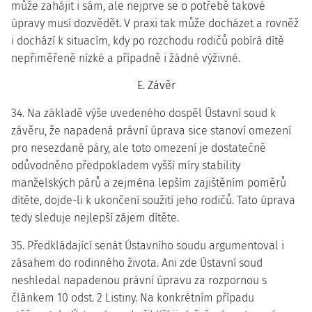
může zahájit i sám, ale nejprve se o potřebě takové
úpravy musí dozvědět. V praxi tak může docházet a rovněž
i dochází k situacím, kdy po rozchodu rodičů pobírá dítě
nepřiměřeně nízké a případně i žádné výživné.
E. Závěr
34. Na základě výše uvedeného dospěl Ústavní soud k
závěru, že napadená právní úprava sice stanoví omezení
pro nesezdané páry, ale toto omezení je dostatečně
odůvodněno předpokladem vyšší míry stability
manželských párů a zejména lepším zajištěním poměrů
dítěte, dojde-li k ukončení soužití jeho rodičů. Tato úprava
tedy sleduje nejlepší zájem dítěte.
35. Předkládající senát Ústavního soudu argumentoval i
zásahem do rodinného života. Ani zde Ústavní soud
neshledal napadenou právní úpravu za rozpornou s
článkem 10 odst. 2 Listiny. Na konkrétním případu