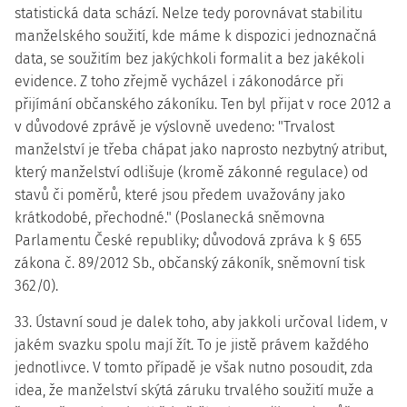
statistická data schází. Nelze tedy porovnávat stabilitu
manželského soužití, kde máme k dispozici jednoznačná
data, se soužitím bez jakýchkoli formalit a bez jakékoli
evidence. Z toho zřejmě vycházel i zákonodárce při
přijímání občanského zákoníku. Ten byl přijat v roce 2012 a
v důvodové zprávě je výslovně uvedeno: "Trvalost
manželství je třeba chápat jako naprosto nezbytný atribut,
který manželství odlišuje (kromě zákonné regulace) od
stavů či poměrů, které jsou předem uvažovány jako
krátkodobé, přechodné." (Poslanecká sněmovna
Parlamentu České republiky; důvodová zpráva k § 655
zákona č. 89/2012 Sb., občanský zákoník, sněmovní tisk
362/0).
33. Ústavní soud je dalek toho, aby jakkoli určoval lidem, v
jakém svazku spolu mají žít. To je jistě právem každého
jednotlivce. V tomto případě je však nutno posoudit, zda
idea, že manželství skýtá záruku trvalého soužití muže a