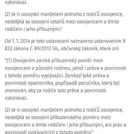
vykonával.
(2) Je-li osvojitel manželem jednoho z rodičů osvojence,
nedotýká se osvojení vztahů mezi osvojencem a tímto
rodičem i jeho příbuznými."
Od 1. 1. 2014 je toto ustanovení nahrazeno ustanovením §
833 zákona č. 89/2012 Sb., občanský zákoník, které zní:
"(1) Osvojením zaniká příbuzenský poměr mezi
osvojencem a původní rodinou, jakož i práva a povinnosti
z tohoto poměru vyplývající. Zanikají také práva a
povinnosti opatrovníka, popřípadě poručníka, který byl
jmenován, aby za rodiče tato práva a povinnosti
vykonával.
(2) Je-li osvojitel manželem jednoho z rodičů osvojence,
nedotýká se osvojení příbuzenského poměru mezi
osvojencem a tímto rodičem i jeho příbuznými, ani práv a
povinností vyplývajících z tohoto poměru."