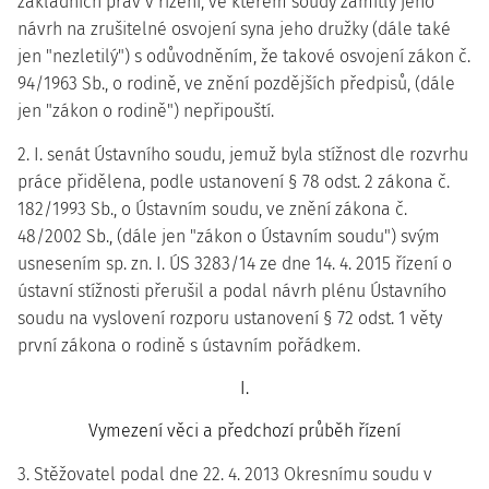
základních práv v řízení, ve kterém soudy zamítly jeho
návrh na zrušitelné osvojení syna jeho družky (dále také
jen "nezletilý") s odůvodněním, že takové osvojení zákon č.
94/1963 Sb., o rodině, ve znění pozdějších předpisů, (dále
jen "zákon o rodině") nepřipouští.
2. I. senát Ústavního soudu, jemuž byla stížnost dle rozvrhu
práce přidělena, podle ustanovení § 78 odst. 2 zákona č.
182/1993 Sb., o Ústavním soudu, ve znění zákona č.
48/2002 Sb., (dále jen "zákon o Ústavním soudu") svým
usnesením sp. zn. I. ÚS 3283/14 ze dne 14. 4. 2015 řízení o
ústavní stížnosti přerušil a podal návrh plénu Ústavního
soudu na vyslovení rozporu ustanovení § 72 odst. 1 věty
první zákona o rodině s ústavním pořádkem.
I.
Vymezení věci a předchozí průběh řízení
3. Stěžovatel podal dne 22. 4. 2013 Okresnímu soudu v