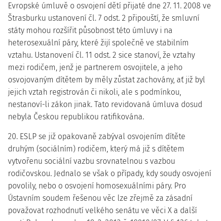
Evropské úmluvě o osvojení dětí přijaté dne 27. 11. 2008 ve
Štrasburku ustanovení čl. 7 odst. 2 připouští, že smluvní
státy mohou rozšířit působnost této úmluvy i na
heterosexuální páry, které žijí společně ve stabilním
vztahu. Ustanovení čl. 11 odst. 2 sice stanoví, že vztahy
mezi rodičem, jenž je partnerem osvojitele, a jeho
osvojovaným dítětem by měly zůstat zachovány, ať již byl
jejich vztah registrován či nikoli, ale s podmínkou,
nestanoví-li zákon jinak. Tato revidovaná úmluva dosud
nebyla Českou republikou ratifikována.
20. ESLP se již opakovaně zabýval osvojením dítěte
druhým (sociálním) rodičem, který má již s dítětem
vytvořenu sociální vazbu srovnatelnou s vazbou
rodičovskou. Jednalo se však o případy, kdy soudy osvojení
povolily, nebo o osvojení homosexuálními páry. Pro
Ústavním soudem řešenou věc lze zřejmě za zásadní
považovat rozhodnutí velkého senátu ve věci X a další