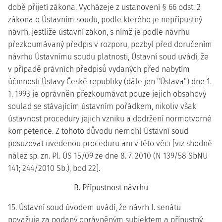
době přijetí zákona. Vycházeje z ustanovení § 66 odst. 2
zákona o Ústavním soudu, podle kterého je nepřípustný
návrh, jestliže ústavní zákon, s nímž je podle návrhu
přezkoumávaný předpis v rozporu, pozbyl před doručením
návrhu Ústavnímu soudu platnosti, Ústavní soud uvádí, že
v případě právních předpisů vydaných před nabytím
účinnosti Ústavy České republiky (dále jen "Ústava") dne 1.
1. 1993 je oprávněn přezkoumávat pouze jejich obsahový
soulad se stávajícím ústavním pořádkem, nikoliv však
ústavnost procedury jejich vzniku a dodržení normotvorné
kompetence. Z tohoto důvodu nemohl Ústavní soud
posuzovat uvedenou proceduru ani v této věci [viz shodně
nález sp. zn. Pl. ÚS 15/09 ze dne 8. 7. 2010 (N 139/58 SbNU
141; 244/2010 Sb.), bod 22].
B. Přípustnost návrhu
15. Ústavní soud úvodem uvádí, že návrh I. senátu
považuje za podaný oprávněným subjektem a přípustný.