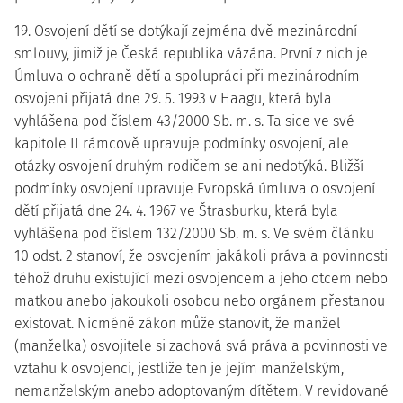
19. Osvojení dětí se dotýkají zejména dvě mezinárodní
smlouvy, jimiž je Česká republika vázána. První z nich je
Úmluva o ochraně dětí a spolupráci při mezinárodním
osvojení přijatá dne 29. 5. 1993 v Haagu, která byla
vyhlášena pod číslem 43/2000 Sb. m. s. Ta sice ve své
kapitole II rámcově upravuje podmínky osvojení, ale
otázky osvojení druhým rodičem se ani nedotýká. Bližší
podmínky osvojení upravuje Evropská úmluva o osvojení
dětí přijatá dne 24. 4. 1967 ve Štrasburku, která byla
vyhlášena pod číslem 132/2000 Sb. m. s. Ve svém článku
10 odst. 2 stanoví, že osvojením jakákoli práva a povinnosti
téhož druhu existující mezi osvojencem a jeho otcem nebo
matkou anebo jakoukoli osobou nebo orgánem přestanou
existovat. Nicméně zákon může stanovit, že manžel
(manželka) osvojitele si zachová svá práva a povinnosti ve
vztahu k osvojenci, jestliže ten je jejím manželským,
nemanželským anebo adoptovaným dítětem. V revidované