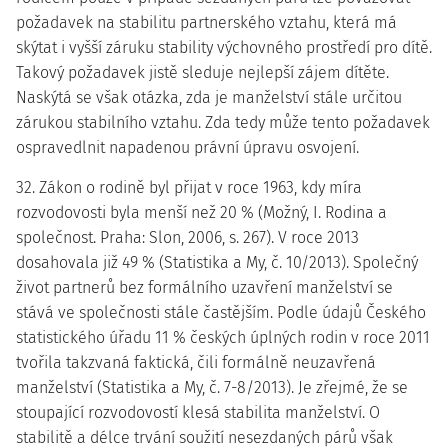
požadavek na stabilitu partnerského vztahu, která má
skýtat i vyšší záruku stability výchovného prostředí pro dítě.
Takový požadavek jistě sleduje nejlepší zájem dítěte.
Naskýtá se však otázka, zda je manželství stále určitou
zárukou stabilního vztahu. Zda tedy může tento požadavek
ospravedlnit napadenou právní úpravu osvojení.
32. Zákon o rodině byl přijat v roce 1963, kdy míra
rozvodovosti byla menší než 20 % (Možný, I. Rodina a
společnost. Praha: Slon, 2006, s. 267). V roce 2013
dosahovala již 49 % (Statistika a My, č. 10/2013). Společný
život partnerů bez formálního uzavření manželství se
stává ve společnosti stále častějším. Podle údajů Českého
statistického úřadu 11 % českých úplných rodin v roce 2011
tvořila takzvaná faktická, čili formálně neuzavřená
manželství (Statistika a My, č. 7-8/2013). Je zřejmé, že se
stoupající rozvodovostí klesá stabilita manželství. O
stabilitě a délce trvání soužití nesezdaných párů však