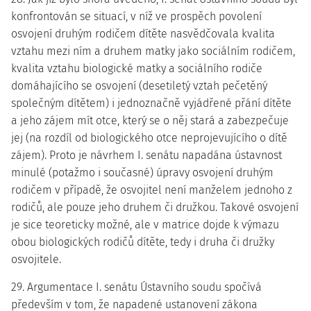
konfrontován se situací, v níž ve prospěch povolení
osvojení druhým rodičem dítěte nasvědčovala kvalita
vztahu mezi ním a druhem matky jako sociálním rodičem,
kvalita vztahu biologické matky a sociálního rodiče
domáhajícího se osvojení (desetiletý vztah pečetěný
společným dítětem) i jednoznačně vyjádřené přání dítěte
a jeho zájem mít otce, který se o něj stará a zabezpečuje
jej (na rozdíl od biologického otce neprojevujícího o dítě
zájem). Proto je návrhem I. senátu napadána ústavnost
minulé (potažmo i současné) úpravy osvojení druhým
rodičem v případě, že osvojitel není manželem jednoho z
rodičů, ale pouze jeho druhem či družkou. Takové osvojení
je sice teoreticky možné, ale v matrice dojde k výmazu
obou biologických rodičů dítěte, tedy i druha či družky
osvojitele.
29. Argumentace I. senátu Ústavního soudu spočívá
především v tom, že napadené ustanovení zákona