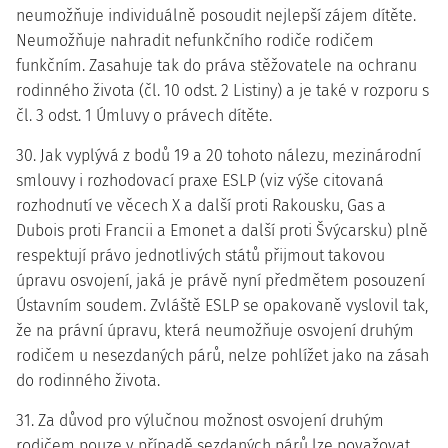
neumožňuje individuálně posoudit nejlepší zájem dítěte.
Neumožňuje nahradit nefunkčního rodiče rodičem
funkčním. Zasahuje tak do práva stěžovatele na ochranu
rodinného života (čl. 10 odst. 2 Listiny) a je také v rozporu s
čl. 3 odst. 1 Úmluvy o právech dítěte.
30. Jak vyplývá z bodů 19 a 20 tohoto nálezu, mezinárodní
smlouvy i rozhodovací praxe ESLP (viz výše citovaná
rozhodnutí ve věcech X a další proti Rakousku, Gas a
Dubois proti Francii a Emonet a další proti Švýcarsku) plně
respektují právo jednotlivých států přijmout takovou
úpravu osvojení, jaká je právě nyní předmětem posouzení
Ústavním soudem. Zvláště ESLP se opakovaně vyslovil tak,
že na právní úpravu, která neumožňuje osvojení druhým
rodičem u nesezdaných párů, nelze pohlížet jako na zásah
do rodinného života.
31. Za důvod pro výlučnou možnost osvojení druhým
rodičem pouze v případě sezdaných párů lze považovat