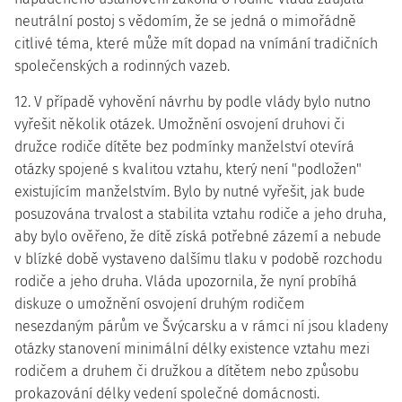
neutrální postoj s vědomím, že se jedná o mimořádně
citlivé téma, které může mít dopad na vnímání tradičních
společenských a rodinných vazeb.
12. V případě vyhovění návrhu by podle vlády bylo nutno
vyřešit několik otázek. Umožnění osvojení druhovi či
družce rodiče dítěte bez podmínky manželství otevírá
otázky spojené s kvalitou vztahu, který není "podložen"
existujícím manželstvím. Bylo by nutné vyřešit, jak bude
posuzována trvalost a stabilita vztahu rodiče a jeho druha,
aby bylo ověřeno, že dítě získá potřebné zázemí a nebude
v blízké době vystaveno dalšímu tlaku v podobě rozchodu
rodiče a jeho druha. Vláda upozornila, že nyní probíhá
diskuze o umožnění osvojení druhým rodičem
nesezdaným párům ve Švýcarsku a v rámci ní jsou kladeny
otázky stanovení minimální délky existence vztahu mezi
rodičem a druhem či družkou a dítětem nebo způsobu
prokazování délky vedení společné domácnosti.