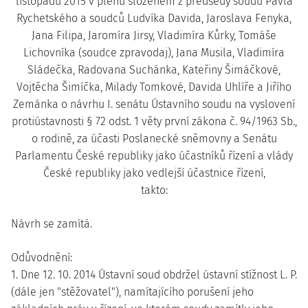
listopadu 2015 v plénu složeném z předsedy soudu Pavla
Rychetského a soudců Ludvíka Davida, Jaroslava Fenyka,
Jana Filipa, Jaromíra Jirsy, Vladimíra Kůrky, Tomáše
Lichovníka (soudce zpravodaj), Jana Musila, Vladimíra
Sládečka, Radovana Suchánka, Kateřiny Šimáčkové,
Vojtěcha Šimíčka, Milady Tomkové, Davida Uhlíře a Jiřího
Zemánka o návrhu I. senátu Ústavního soudu na vyslovení
protiústavnosti § 72 odst. 1 věty první zákona č. 94/1963 Sb.,
o rodině, za účasti Poslanecké sněmovny a Senátu
Parlamentu České republiky jako účastníků řízení a vlády
České republiky jako vedlejší účastnice řízení,
takto:
Návrh se zamítá.
Odůvodnění:
1. Dne 12. 10. 2014 Ústavní soud obdržel ústavní stížnost L. P.
(dále jen "stěžovatel"), namítajícího porušení jeho