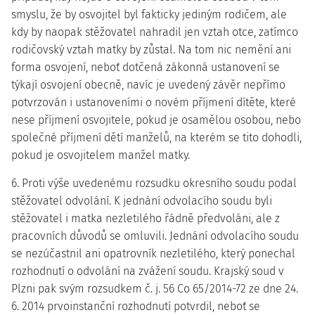
smyslu, že by osvojitel byl fakticky jediným rodičem, ale
kdy by naopak stěžovatel nahradil jen vztah otce, zatímco
rodičovský vztah matky by zůstal. Na tom nic nemění ani
forma osvojení, neboť dotčená zákonná ustanovení se
týkají osvojení obecně, navíc je uvedený závěr nepřímo
potvrzován i ustanoveními o novém příjmení dítěte, které
nese příjmení osvojitele, pokud je osamělou osobou, nebo
společné příjmení dětí manželů, na kterém se tito dohodli,
pokud je osvojitelem manžel matky.
6. Proti výše uvedenému rozsudku okresního soudu podal
stěžovatel odvolání. K jednání odvolacího soudu byli
stěžovatel i matka nezletilého řádně předvoláni, ale z
pracovních důvodů se omluvili. Jednání odvolacího soudu
se nezúčastnil ani opatrovník nezletilého, který ponechal
rozhodnutí o odvolání na zvážení soudu. Krajský soud v
Plzni pak svým rozsudkem č. j. 56 Co 65/2014-72 ze dne 24.
6. 2014 prvoinstanční rozhodnutí potvrdil, neboť se