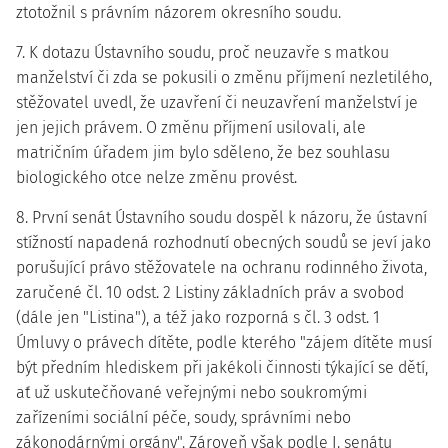
ztotožnil s právním názorem okresního soudu.
7. K dotazu Ústavního soudu, proč neuzavře s matkou
manželství či zda se pokusili o změnu příjmení nezletilého,
stěžovatel uvedl, že uzavření či neuzavření manželství je
jen jejich právem. O změnu příjmení usilovali, ale
matričním úřadem jim bylo sděleno, že bez souhlasu
biologického otce nelze změnu provést.
8. První senát Ústavního soudu dospěl k názoru, že ústavní
stížností napadená rozhodnutí obecných soudů se jeví jako
porušující právo stěžovatele na ochranu rodinného života,
zaručené čl. 10 odst. 2 Listiny základních práv a svobod
(dále jen "Listina"), a též jako rozporná s čl. 3 odst. 1
Úmluvy o právech dítěte, podle kterého "zájem dítěte musí
být předním hlediskem při jakékoli činnosti týkající se dětí,
ať už uskutečňované veřejnými nebo soukromými
zařízeními sociální péče, soudy, správními nebo
zákonodárnými orgány". Zároveň však podle I. senátu