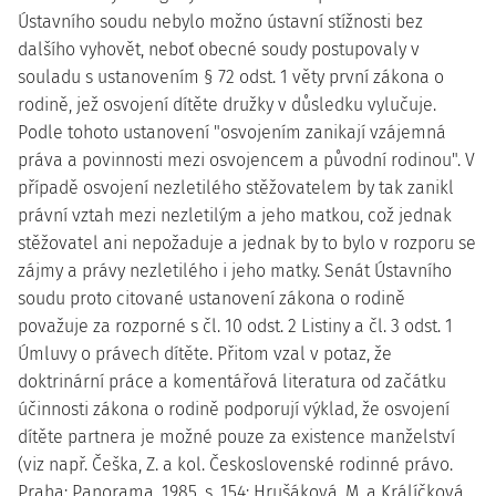
Ústavního soudu nebylo možno ústavní stížnosti bez
dalšího vyhovět, neboť obecné soudy postupovaly v
souladu s ustanovením § 72 odst. 1 věty první zákona o
rodině, jež osvojení dítěte družky v důsledku vylučuje.
Podle tohoto ustanovení "osvojením zanikají vzájemná
práva a povinnosti mezi osvojencem a původní rodinou". V
případě osvojení nezletilého stěžovatelem by tak zanikl
právní vztah mezi nezletilým a jeho matkou, což jednak
stěžovatel ani nepožaduje a jednak by to bylo v rozporu se
zájmy a právy nezletilého i jeho matky. Senát Ústavního
soudu proto citované ustanovení zákona o rodině
považuje za rozporné s čl. 10 odst. 2 Listiny a čl. 3 odst. 1
Úmluvy o právech dítěte. Přitom vzal v potaz, že
doktrinární práce a komentářová literatura od začátku
účinnosti zákona o rodině podporují výklad, že osvojení
dítěte partnera je možné pouze za existence manželství
(viz např. Češka, Z. a kol. Československé rodinné právo.
Praha: Panorama, 1985, s. 154; Hrušáková, M. a Králíčková,