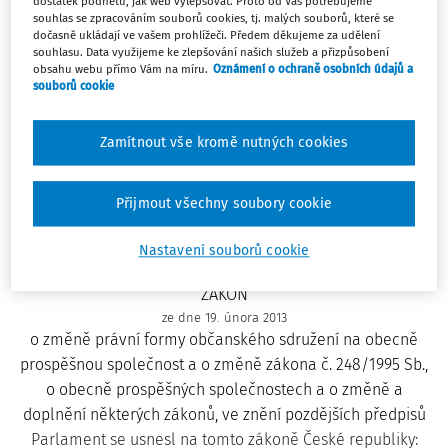
(§6 - §6)
dostatek podnětů, jak web vylepšovat. Proto od Vás potřebujeme
souhlas se zpracováním souborů cookies, tj. malých souborů, které se
ČÁST TŘETÍ ÚČINNOST
(§7 - §7)
dočasně ukládají ve vašem prohlížeči. Předem děkujeme za udělení
souhlasu. Data využijeme ke zlepšování našich služeb a přizpůsobení
obsahu webu přímo Vám na míru.
Oznámení o ochraně osobních údajů a
souborů cookie
Paragrafové znění
Zamítnout vše kromě nutných cookies
Platný od
:
01.04.2013
Přijmout všechny soubory cookie
Nastavení souborů cookie
68/2013 Sb.
ZÁKON
ze dne 19. února 2013
o změně právní formy občanského sdružení na obecně
prospěšnou společnost a o změně zákona č. 248/1995 Sb.,
o obecně prospěšných společnostech a o změně a
doplnění některých zákonů, ve znění pozdějších předpisů
Parlament se usnesl na tomto zákoně České republiky: