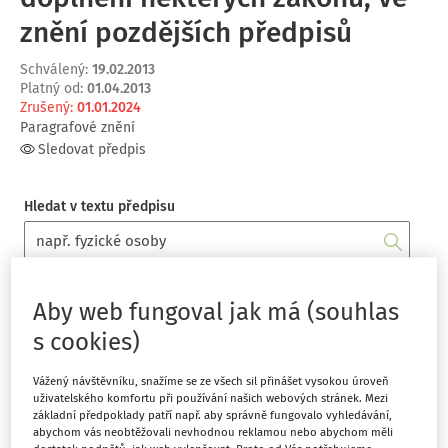
znění pozdějších předpisů
Schválený
:
19.02.2013
Platný od
:
01.04.2013
Zrušený
:
01.01.2024
Paragrafové znění
Sledovat předpis
Hledat v textu předpisu
Osnova předpisu
Aby web fungoval jak má (souhlas
s cookies)
ČÁST PRVNÍ ZMĚNA PRÁVNÍ FORMY OBČANSKÉHO
SDRUŽENÍ NA OBECNĚ PROSPĚŠNOU SPOLEČNOST
(§1
Vážený návštěvníku, snažíme se ze všech sil přinášet vysokou úroveň
- §5)
uživatelského komfortu při používání našich webových stránek. Mezi
základní předpoklady patří např. aby správně fungovalo vyhledávání,
ČÁST DRUHÁ Změna zákona o obecně prospěšných
abychom vás neobtěžovali nevhodnou reklamou nebo abychom měli
společnostech