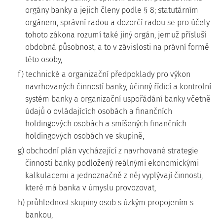
orgány banky a jejich členy podle § 8; statutárním
orgánem, správní radou a dozorčí radou se pro účely
tohoto zákona rozumí také jiný orgán, jemuž přísluší
obdobná působnost, a to v závislosti na právní formě
této osoby,
f) technické a organizační předpoklady pro výkon
navrhovaných činností banky, účinný řídicí a kontrolní
systém banky a organizační uspořádání banky včetně
údajů o ovládajících osobách a finančních
holdingových osobách a smíšených finančních
holdingových osobách ve skupině,
g) obchodní plán vycházející z navrhované strategie
činnosti banky podložený reálnými ekonomickými
kalkulacemi a jednoznačně z něj vyplývají činnosti,
které má banka v úmyslu provozovat,
h) průhlednost skupiny osob s úzkým propojením s
bankou,