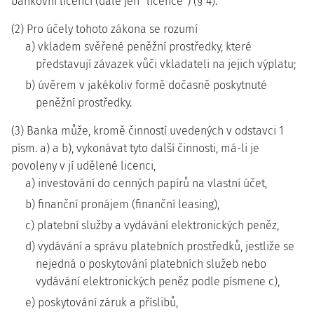
bankovní licenci (dále jen "licence") (§ 4).
(2) Pro účely tohoto zákona se rozumí
a) vkladem svěřené peněžní prostředky, které
představují závazek vůči vkladateli na jejich výplatu;
b) úvěrem v jakékoliv formě dočasně poskytnuté
peněžní prostředky.
(3) Banka může, kromě činností uvedených v odstavci 1
písm. a) a b), vykonávat tyto další činnosti, má-li je
povoleny v jí udělené licenci,
a) investování do cenných papírů na vlastní účet,
b) finanční pronájem (finanční leasing),
c) platební služby a vydávání elektronických peněz,
d) vydávání a správu platebních prostředků, jestliže se
nejedná o poskytování platebních služeb nebo
vydávání elektronických peněz podle písmene c),
e) poskytování záruk a příslibů,