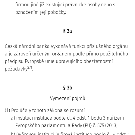
firmou jiné již existující právnické osoby nebo s
označením její pobočky.
§ 3a
Česká národní banka vykonává funkci příslušného orgánu
a je zároveň určeným orgánem podle přímo použitelného
předpisu Evropské unie upravujícího obezřetnostní
27)
požadavky
.
§ 3b
Vymezení pojmů
(1) Pro účely tohoto zákona se rozumí
a) institucí instituce podle čl. 4 odst. 1 bodu 3 nařízení
Evropského parlamentu a Rady (EU) č. 575/2013,
b) úvěrovou institucí úvěrová instituce podle čl. 4 odst. 1