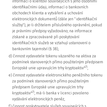
informací o klientovi souvisejících s jeho osobními
identifikačními údaji, informací o bankovních
obchodech klienta a vytváření a uchování
elektronických dokumentů (dále jen "identifikační
služby"), je-li držitelem příslušného oprávnění, pokud
je právními předpisy vyžadováno; na informace
získané a zpracovávané při poskytování
identifikačních služeb se vztahují ustanovení o
bankovním tajemství (§ 38),
d) činnost vydavatele tokenu vázaného na aktiva za
podmínek stanovených přímo použitelným předpisem
47)
Evropské unie upravujícím trhy kryptoaktiv
,
e) činnost vydavatele elektronického peněžního tokenu
za podmínek stanovených přímo použitelným
předpisem Evropské unie upravujícím trhy
47)
kryptoaktiv
, má-li banka v licenci povoleno
vydávání elektronických peněz,
f) činnost poskytovatele služeb souvisejících s