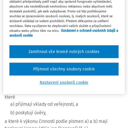
základní předpoklady patří např. aby správně fungovalo vyhledávání,
Základní ustanovení
abychom vás neobtěžovali nevhodnou reklamou nebo abychom měli
dostatek podnětů, jak web vylepšovat. Proto od Vás potřebujeme
souhlas se zpracováním souborů cookies, tj. malých souborů, které se
dočasně ukládají ve vašem prohlížeči. Předem děkujeme za udělení
§ 1
souhlasu. Data využijeme ke zlepšování našich služeb a přizpůsobení
obsahu webu přímo Vám na míru.
Oznámení o ochraně osobních údajů a
souborů cookie
(1) Tento zákon zapracovává příslušné předpisy Evropské
1)
unie
, zároveň navazuje na přímo použitelné předpisy
Zamítnout vše kromě nutných cookies
27)
Evropské unie
a upravuje některé vztahy související se
vznikem, podnikáním a zánikem bank se sídlem na území
České republiky, včetně jejich působení mimo území České
Přijmout všechny soubory cookie
republiky, a dále některé vztahy související s působením
zahraničních bank na území České republiky. Bankami se
Nastavení souborů cookie
rozumějí akciové společnosti se sídlem v České republice,
které
a) přijímají vklady od veřejnosti, a
b) poskytují úvěry,
a které k výkonu činností podle písmen a) a b) mají