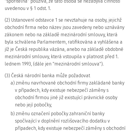
"spořitelna" používá, že tato osoba se nezabývá činností
uvedenou v § 1 odst. 1.
(2) Ustanovení odstavce 1 se nevztahuje na osoby, jejichž
obchodní firma nebo název jsou zavedeny nebo uznávány
zákonem nebo na základě mezinárodní smlouvy, která
byla schválena Parlamentem, ratifikována a vyhlášena a
jíž je Česká republika vázána, anebo na základě obdobné
mezinárodní smlouvy, která vstoupila v platnost před 1.
lednem 1993, (dále jen "mezinárodní smlouva").
(3) Česká národní banka může požadovat
a) změnu navrhované obchodní firmy zakládané banky
v případech, kdy existuje nebezpečí záměny s
obchodní firmou jiné již existující právnické osoby
nebo její pobočky,
b) změnu označení pobočky zahraniční banky
spočívající v doplnění rozlišovacího dodatku v
případech, kdy existuje nebezpečí záměny s obchodní