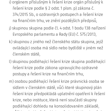
i) orgánem příslušným k řešení krize orgán příslušný k
řešení krize podle § 2 odst. 1 písm. p) zákona č.
374/2015 Sb., o ozdravných postupech a řešení krize
na finančním trhu, ve znění pozdějších předpisů,
j) skupinou skupina podle čl. 4 odst. 1 bodu 138 nařízení
Evropského parlamentu a Rady (EU) č. 575/2013,
k) skupinou z jiného než členského státu skupina, jejíž
ovládající osoba má sídlo nebo bydliště v jiném než
členském státě,
l) skupinou podléhající řešení krize skupina podléhající
řešení krize podle zákona upravujícího ozdravné
postupy a řešení krize na finančním trhu,
m) osobou podléhající řešení krize právnická osoba se
sídlem v členském státě, vůči které skupinový plán
řešení krize předpokládá uplatnění opatření k řešení
krize, nebo instituce, která není součástí skupiny
podléhající dohledu na konsolidovaném základě,