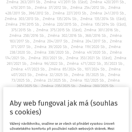
Změna: 263/2011 Sb.
Změna: 41/2011 Sb. (část)
Změna: 420/2011 Sb.,
470/2011 Sb.
Změna: 37/2012 Sb.
Změna: 254/2012 Sb.
Změna:
428/2011 Sb., 396/2012 Sb.
Změna: 227/2013 Sb.
Změna: 241/2013 Sb.
Změna: 303/2013 Sb.
Změna: 135/2014 Sb.
Změna: 135/2014 Sb. (část)
Změna: 219/2015 Sb.
Změna: 220/2015 Sb.
Změna: 135/2014 Sb. (část),
375/2015 Sb.
Změna: 375/2015 Sb. (část)
Změna: 301/2016 Sb.
Změna: 258/2016 Sb.
Změna: 302/2016 Sb., 368/2016 Sb.
Změna:
183/2017 Sb.
Změna: 204/2017 Sb.
Změna: 204/2017 Sb.
Změna:
371/2017 Sb.
Změna: 39/2020 Sb.
Změna: 119/2020 Sb.
Změna:
238/2020 Sb.
Změna: 338/2020 Sb.
Změna: 49/2020 Sb.
Změna:
174/2021 Sb.
Změna: 353/2021 Sb.
Změna: 353/2021 Sb. (část)
Změna:
261/2021 Sb.
Změna: 96/2022 Sb.
Změna: 471/2022 Sb., 35/2023 Sb.
Změna: 417/2023 Sb.
Změna: 85/2024 Sb., 107/2024 Sb.
Změna:
407/2023 Sb.
Změna: 32/2025 Sb.
Změna: 35/2025 Sb.
Změna:
73/2025 Sb.
Změna: 23/2025 Sb.
Změna: 152/2025 Sb.
Změna:
265/2025 Sb.
Změna: 235/2025 Sb.
Změna: 280/2025 Sb.
Federální shromáždění České a Slovenské Federativní
Aby web fungoval jak má (souhlas
Republiky se usneslo na tomto zákoně:
s cookies)
Vážený návštěvníku, snažíme se ze všech sil přinášet vysokou úroveň
ČÁST PRVNÍ
uživatelského komfortu při používání našich webových stránek. Mezi