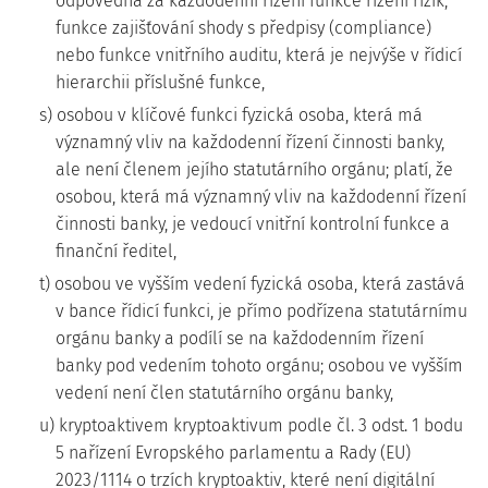
odpovědná za každodenní řízení funkce řízení rizik,
funkce zajišťování shody s předpisy (compliance)
nebo funkce vnitřního auditu, která je nejvýše v řídicí
hierarchii příslušné funkce,
s) osobou v klíčové funkci fyzická osoba, která má
významný vliv na každodenní řízení činnosti banky,
ale není členem jejího statutárního orgánu; platí, že
osobou, která má významný vliv na každodenní řízení
činnosti banky, je vedoucí vnitřní kontrolní funkce a
finanční ředitel,
t) osobou ve vyšším vedení fyzická osoba, která zastává
v bance řídicí funkci, je přímo podřízena statutárnímu
orgánu banky a podílí se na každodenním řízení
banky pod vedením tohoto orgánu; osobou ve vyšším
vedení není člen statutárního orgánu banky,
u) kryptoaktivem kryptoaktivum podle čl. 3 odst. 1 bodu
5 nařízení Evropského parlamentu a Rady (EU)
2023/1114 o trzích kryptoaktiv, které není digitální