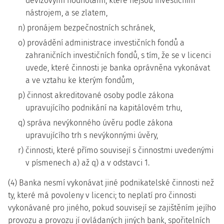
devizovými hodnotami, které nejsou investičním
nástrojem, a se zlatem,
n) pronájem bezpečnostních schránek,
o) provádění administrace investičních fondů a
zahraničních investičních fondů, s tím, že se v licenci
uvede, které činnosti je banka oprávněna vykonávat
a ve vztahu ke kterým fondům,
p) činnost akreditované osoby podle zákona
upravujícího podnikání na kapitálovém trhu,
q) správa nevýkonného úvěru podle zákona
upravujícího trh s nevýkonnými úvěry,
r) činnosti, které přímo souvisejí s činnostmi uvedenými
v písmenech a) až q) a v odstavci 1.
(4) Banka nesmí vykonávat jiné podnikatelské činnosti než
ty, které má povoleny v licenci; to neplatí pro činnosti
vykonávané pro jiného, pokud souvisejí se zajištěním jejího
provozu a provozu jí ovládaných jiných bank, spořitelních