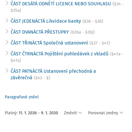
ČÁST DESÁTÁ ODNĚTÍ LICENCE NEBO SOUHLASU
(§34 -
§35a)
ČÁST JEDENÁCTÁ Likvidace banky
(§36 - §36)
ČÁST DVANÁCTÁ PŘESTUPKY
(§36a - §36j)
ČÁST TŘINÁCTÁ Společná ustanovení
(§37 - §41)
ČÁST ČTRNÁCTÁ Pojištění pohledávek z vkladů
(§41a -
§41s)
ČÁST PATNÁCTÁ Ustanovení přechodná a
závěrečná
(§42 - §)
Paragrafové znění
Platný
:
11. 1. 2026 - 9. 1. 2030
Změnit
Porovnat změny