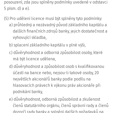
posouzení, zda jsou splněny podmínky uvedené v odstavci
5 písm. d) a e).
(5) Pro udělení licence musí být splněny tyto podmínky:
a) průhledný a nezávadný původ základního kapitálu a
dalších finančních zdrojů banky, jejich dostatečnost a
vyhovující skladba,
b) splacení základního kapitálu v plné výši,
c) důvěryhodnost a odborná způsobilost osoby, které
má být licence udělena,
d) důvěryhodnost a způsobilost osob s kvalifikovanou
účastí na bance nebo, nejsou-li takové osoby, 20
největších akcionářů banky podle podílu na
hlasovacích právech k výkonu práv akcionáře při
podnikání banky,
e) důvěryhodnost, odborná způsobilost a zkušenost
členů statutárního orgánu, členů správní rady a členů
dozorčí rady banky a splnění dalších požadavků na