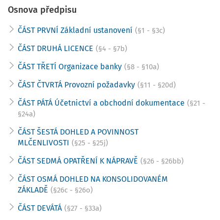
Osnova předpisu
ČÁST PRVNÍ Základní ustanovení
(§1 - §3c)
ČÁST DRUHÁ LICENCE
(§4 - §7b)
ČÁST TŘETÍ Organizace banky
(§8 - §10a)
ČÁST ČTVRTÁ Provozní požadavky
(§11 - §20d)
ČÁST PÁTÁ Účetnictví a obchodní dokumentace
(§21 -
§24a)
ČÁST ŠESTÁ DOHLED A POVINNOST
MLČENLIVOSTI
(§25 - §25j)
ČÁST SEDMÁ OPATŘENÍ K NÁPRAVĚ
(§26 - §26bb)
ČÁST OSMÁ DOHLED NA KONSOLIDOVANÉM
ZÁKLADĚ
(§26c - §26o)
ČÁST DEVÁTÁ
(§27 - §33a)