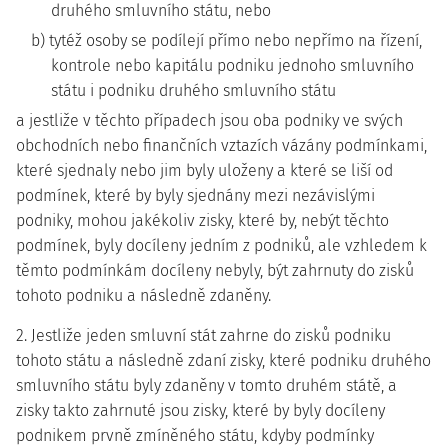
druhého smluvního státu, nebo
b) tytéž osoby se podílejí přímo nebo nepřímo na řízení,
kontrole nebo kapitálu podniku jednoho smluvního
státu i podniku druhého smluvního státu
a jestliže v těchto případech jsou oba podniky ve svých
obchodních nebo finančních vztazích vázány podmínkami,
které sjednaly nebo jim byly uloženy a které se liší od
podmínek, které by byly sjednány mezi nezávislými
podniky, mohou jakékoliv zisky, které by, nebýt těchto
podmínek, byly docíleny jedním z podniků, ale vzhledem k
těmto podmínkám docíleny nebyly, být zahrnuty do zisků
tohoto podniku a následně zdaněny.
2. Jestliže jeden smluvní stát zahrne do zisků podniku
tohoto státu a následně zdaní zisky, které podniku druhého
smluvního státu byly zdaněny v tomto druhém státě, a
zisky takto zahrnuté jsou zisky, které by byly docíleny
podnikem prvně zmíněného státu, kdyby podmínky