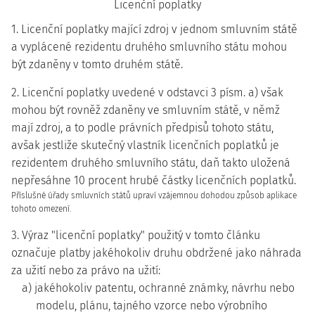
Licenční poplatky
1. Licenční poplatky mající zdroj v jednom smluvním státě
a vyplácené rezidentu druhého smluvního státu mohou
být zdaněny v tomto druhém státě.
2. Licenční poplatky uvedené v odstavci 3 písm. a) však
mohou být rovněž zdaněny ve smluvním státě, v němž
mají zdroj, a to podle právních předpisů tohoto státu,
avšak jestliže skutečný vlastník licenčních poplatků je
rezidentem druhého smluvního státu, daň takto uložená
nepřesáhne 10 procent hrubé částky licenčních poplatků.
Příslušné úřady smluvních států upraví vzájemnou dohodou způsob aplikace
tohoto omezení.
3. Výraz "licenční poplatky" použitý v tomto článku
označuje platby jakéhokoliv druhu obdržené jako náhrada
za užití nebo za právo na užití:
a) jakéhokoliv patentu, ochranné známky, návrhu nebo
modelu, plánu, tajného vzorce nebo výrobního