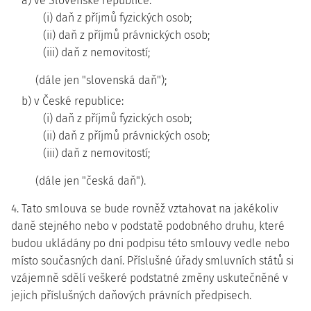
a) ve Slovenské republice:
(i) daň z příjmů fyzických osob;
(ii) daň z příjmů právnických osob;
(iii) daň z nemovitostí;
(dále jen "slovenská daň");
b) v České republice:
(i) daň z příjmů fyzických osob;
(ii) daň z příjmů právnických osob;
(iii) daň z nemovitostí;
(dále jen "česká daň").
4. Tato smlouva se bude rovněž vztahovat na jakékoliv
daně stejného nebo v podstatě podobného druhu, které
budou ukládány po dni podpisu této smlouvy vedle nebo
místo současných daní. Příslušné úřady smluvních států si
vzájemně sdělí veškeré podstatné změny uskutečněné v
jejich příslušných daňových právních předpisech.