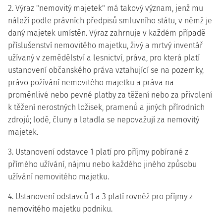
2. Výraz "nemovitý majetek" má takový význam, jenž mu
náleží podle právních předpisů smluvního státu, v němž je
daný majetek umístěn. Výraz zahrnuje v každém případě
příslušenství nemovitého majetku, živý a mrtvý inventář
užívaný v zemědělství a lesnictví, práva, pro která platí
ustanovení občanského práva vztahující se na pozemky,
právo požívání nemovitého majetku a práva na
proměnlivé nebo pevné platby za těžení nebo za přivolení
k těžení nerostných ložisek, pramenů a jiných přírodních
zdrojů; lodě, čluny a letadla se nepovažují za nemovitý
majetek.
3. Ustanovení odstavce 1 platí pro příjmy pobírané z
přímého užívání, nájmu nebo každého jiného způsobu
užívání nemovitého majetku.
4. Ustanovení odstavců 1 a 3 platí rovněž pro příjmy z
nemovitého majetku podniku.