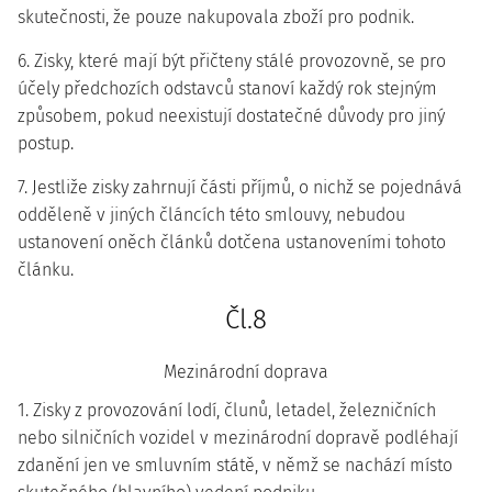
skutečnosti, že pouze nakupovala zboží pro podnik.
6. Zisky, které mají být přičteny stálé provozovně, se pro
účely předchozích odstavců stanoví každý rok stejným
způsobem, pokud neexistují dostatečné důvody pro jiný
postup.
7. Jestliže zisky zahrnují části příjmů, o nichž se pojednává
odděleně v jiných článcích této smlouvy, nebudou
ustanovení oněch článků dotčena ustanoveními tohoto
článku.
Čl.8
Mezinárodní doprava
1. Zisky z provozování lodí, člunů, letadel, železničních
nebo silničních vozidel v mezinárodní dopravě podléhají
zdanění jen ve smluvním státě, v němž se nachází místo