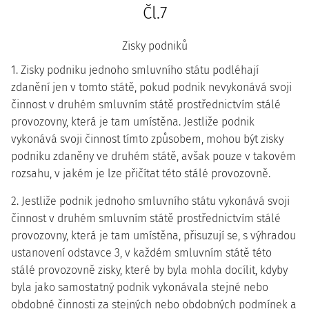
Čl.7
Zisky podniků
1. Zisky podniku jednoho smluvního státu podléhají
zdanění jen v tomto státě, pokud podnik nevykonává svoji
činnost v druhém smluvním státě prostřednictvím stálé
provozovny, která je tam umístěna. Jestliže podnik
vykonává svoji činnost tímto způsobem, mohou být zisky
podniku zdaněny ve druhém státě, avšak pouze v takovém
rozsahu, v jakém je lze přičítat této stálé provozovně.
2. Jestliže podnik jednoho smluvního státu vykonává svoji
činnost v druhém smluvním státě prostřednictvím stálé
provozovny, která je tam umístěna, přisuzují se, s výhradou
ustanovení odstavce 3, v každém smluvním státě této
stálé provozovně zisky, které by byla mohla docílit, kdyby
byla jako samostatný podnik vykonávala stejné nebo
obdobné činnosti za stejných nebo obdobných podmínek a