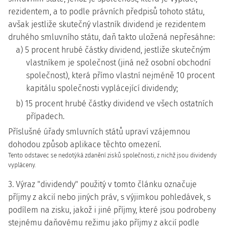
rezidentem, a to podle právních předpisů tohoto státu,
avšak jestliže skutečný vlastník dividend je rezidentem
druhého smluvního státu, daň takto uložená nepřesáhne:
a) 5 procent hrubé částky dividend, jestliže skutečným
vlastníkem je společnost (jiná než osobní obchodní
společnost), která přímo vlastní nejméně 10 procent
kapitálu společnosti vyplácející dividendy;
b) 15 procent hrubé částky dividend ve všech ostatních
případech.
Příslušné úřady smluvních států upraví vzájemnou
dohodou způsob aplikace těchto omezení.
Tento odstavec se nedotýká zdanění zisků společnosti, z nichž jsou dividendy
vypláceny.
3. Výraz "dividendy" použitý v tomto článku označuje
příjmy z akcií nebo jiných práv, s výjimkou pohledávek, s
podílem na zisku, jakož i jiné příjmy, které jsou podrobeny
stejnému daňovému režimu jako příjmy z akcií podle