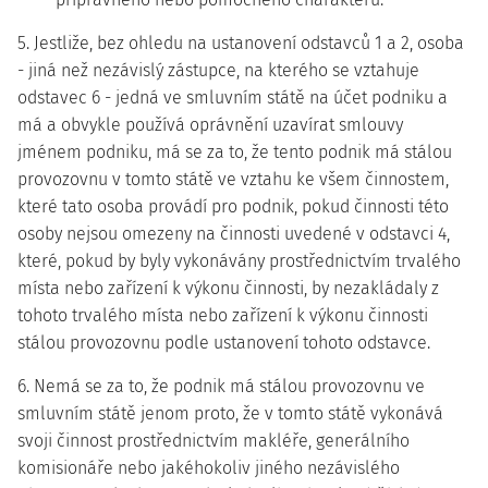
5. Jestliže, bez ohledu na ustanovení odstavců 1 a 2, osoba
- jiná než nezávislý zástupce, na kterého se vztahuje
odstavec 6 - jedná ve smluvním státě na účet podniku a
má a obvykle používá oprávnění uzavírat smlouvy
jménem podniku, má se za to, že tento podnik má stálou
provozovnu v tomto státě ve vztahu ke všem činnostem,
které tato osoba provádí pro podnik, pokud činnosti této
osoby nejsou omezeny na činnosti uvedené v odstavci 4,
které, pokud by byly vykonávány prostřednictvím trvalého
místa nebo zařízení k výkonu činnosti, by nezakládaly z
tohoto trvalého místa nebo zařízení k výkonu činnosti
stálou provozovnu podle ustanovení tohoto odstavce.
6. Nemá se za to, že podnik má stálou provozovnu ve
smluvním státě jenom proto, že v tomto státě vykonává
svoji činnost prostřednictvím makléře, generálního
komisionáře nebo jakéhokoliv jiného nezávislého