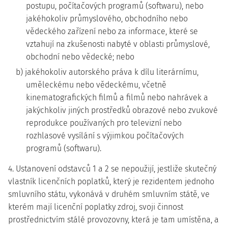
postupu, počítačových programů (softwaru), nebo
jakéhokoliv průmyslového, obchodního nebo
vědeckého zařízení nebo za informace, které se
vztahují na zkušenosti nabyté v oblasti průmyslové,
obchodní nebo vědecké; nebo
b) jakéhokoliv autorského práva k dílu literárnímu,
uměleckému nebo vědeckému, včetně
kinematografických filmů a filmů nebo nahrávek a
jakýchkoliv jiných prostředků obrazové nebo zvukové
reprodukce používaných pro televizní nebo
rozhlasové vysílání s výjimkou počítačových
programů (softwaru).
4. Ustanovení odstavců 1 a 2 se nepoužijí, jestliže skutečný
vlastník licenčních poplatků, který je rezidentem jednoho
smluvního státu, vykonává v druhém smluvním státě, ve
kterém mají licenční poplatky zdroj, svoji činnost
prostřednictvím stálé provozovny, která je tam umístěna, a