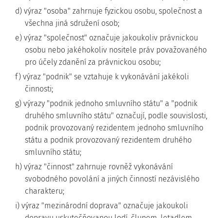
d) výraz "osoba" zahrnuje fyzickou osobu, společnost a
všechna jiná sdružení osob;
e) výraz "společnost" označuje jakoukoliv právnickou
osobu nebo jakéhokoliv nositele práv považovaného
pro účely zdanění za právnickou osobu;
f) výraz "podnik" se vztahuje k vykonávání jakékoli
činnosti;
g) výrazy "podnik jednoho smluvního státu" a "podnik
druhého smluvního státu" označují, podle souvislosti,
podnik provozovaný rezidentem jednoho smluvního
státu a podnik provozovaný rezidentem druhého
smluvního státu;
h) výraz "činnost" zahrnuje rovněž vykonávání
svobodného povolání a jiných činností nezávislého
charakteru;
i) výraz "mezinárodní doprava" označuje jakoukoli
dopravu uskutečňovanou lodí, člunem, letadlem,