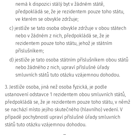
nemá k dispozici stálý byt v žádném státě,
předpokládá se, že je rezidentem pouze toho státu,
ve kterém se obvykle zdržuje;
c) jestliže se tato osoba obvykle zdržuje v obou státech
nebo v žádném z nich, předpokládá se, že je
rezidentem pouze toho státu, jehož je státním
příslušníkem;
d) jestliže je tato osoba státním příslušníkem obou států
nebo žádného z nich, upraví příslušné úřady
smluvních států tuto otázku vzájemnou dohodou.
3. Jestliže osoba, jiná než osoba fyzická, je podle
ustanovení odstavce 1 rezidentem obou smluvních států,
předpokládá se, že je rezidentem pouze toho státu, v němž
se nachází místo jejího skutečného (hlavního) vedení. V
případě pochybností upraví příslušné úřady smluvních
států tuto otázku vzájemnou dohodou.