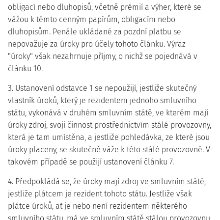
obligací nebo dluhopisů, včetně prémií a výher, které se
vážou k těmto cenným papírům, obligacím nebo
dluhopisům. Penále ukládané za pozdní platbu se
nepovažuje za úroky pro účely tohoto článku. Výraz
"úroky" však nezahrnuje příjmy, o nichž se pojednává v
článku 10.
3. Ustanovení odstavce 1 se nepoužijí, jestliže skutečný
vlastník úroků, který je rezidentem jednoho smluvního
státu, vykonává v druhém smluvním státě, ve kterém mají
úroky zdroj, svoji činnost prostřednictvím stálé provozovny,
která je tam umístěna, a jestliže pohledávka, ze které jsou
úroky placeny, se skutečně váže k této stálé provozovně. V
takovém případě se použijí ustanovení článku 7.
4. Předpokládá se, že úroky mají zdroj ve smluvním státě,
jestliže plátcem je rezident tohoto státu. Jestliže však
plátce úroků, ať je nebo není rezidentem některého
smluvního státu, má ve smluvním státě stálou provozovnu,