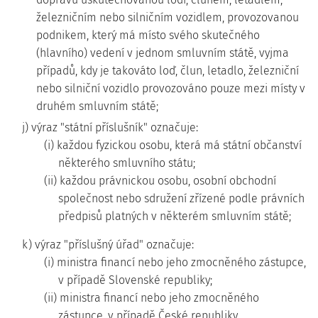
železničním nebo silničním vozidlem, provozovanou
podnikem, který má místo svého skutečného
(hlavního) vedení v jednom smluvním státě, vyjma
případů, kdy je takováto loď, člun, letadlo, železniční
nebo silniční vozidlo provozováno pouze mezi místy v
druhém smluvním státě;
j) výraz "státní příslušník" označuje:
(i) každou fyzickou osobu, která má státní občanství
některého smluvního státu;
(ii) každou právnickou osobu, osobní obchodní
společnost nebo sdružení zřízené podle právních
předpisů platných v některém smluvním státě;
k) výraz "příslušný úřad" označuje:
(i) ministra financí nebo jeho zmocněného zástupce,
v případě Slovenské republiky;
(ii) ministra financí nebo jeho zmocněného
zástupce, v případě České republiky.