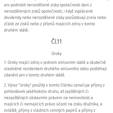
ani podrobit nerozdělené zisky společnosti dani z
nerozdělených zisků společnosti, i když vyplácené
dividendy nebo nerozdělené zisky pozůstávají zcela nebo
zčásti ze zisků nebo z příjmů majících zdroj v tomto
druhém státě.
Čl.11
Úroky
1. Úroky mající zdroj v jednom smluvním státě a skutečně
vlastněné rezidentem druhého smluvního státu podléhají
zdanění jen v tomto druhém státě.
2. Výraz "úroky" použitý v tomto článku označuje příjmy z
pohledávek jakéhokoliv druhu, ať zajištěných či
nezajištěných zástavním právem na nemovitosti a
majících či nemajících právo účasti na zisku dlužníka, a
zvláště, příjmy z vládních cenných papírů a příjmy z