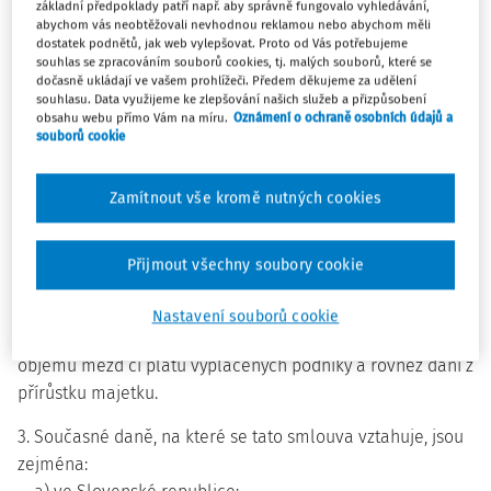
základní předpoklady patří např. aby správně fungovalo vyhledávání,
abychom vás neobtěžovali nevhodnou reklamou nebo abychom měli
Čl.2
dostatek podnětů, jak web vylepšovat. Proto od Vás potřebujeme
souhlas se zpracováním souborů cookies, tj. malých souborů, které se
dočasně ukládají ve vašem prohlížeči. Předem děkujeme za udělení
Daně, na které se Smlouva vztahuje
souhlasu. Data využijeme ke zlepšování našich služeb a přizpůsobení
obsahu webu přímo Vám na míru.
Oznámení o ochraně osobních údajů a
1. Tato smlouva se vztahuje na daně z příjmu a z majetku
souborů cookie
ukládané jménem některého ze smluvních států nebo
jeho nižších správních útvarů nebo místních úřadů, ať je
Zamítnout vše kromě nutných cookies
způsob vybírání jakýkoli.
2. Za daně z příjmu a z majetku se považují všechny daně
Přijmout všechny soubory cookie
vybírané z celkového příjmu, z celkového majetku nebo z
částí příjmu nebo majetku, včetně daní ze zisků ze zcizení
Nastavení souborů cookie
movitého nebo nemovitého majetku, daní z celkového
objemu mezd či platů vyplácených podniky a rovněž daní z
přírůstku majetku.
3. Současné daně, na které se tato smlouva vztahuje, jsou
zejména: