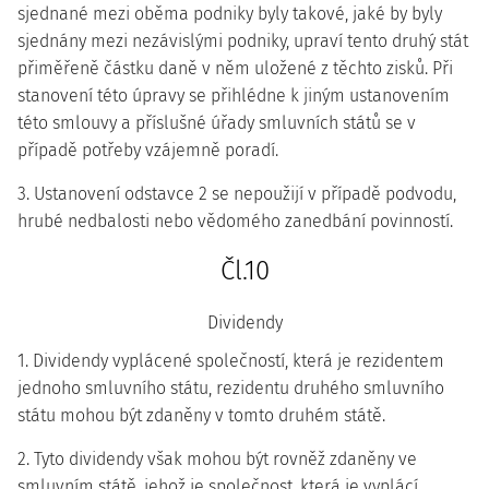
sjednané mezi oběma podniky byly takové, jaké by byly
sjednány mezi nezávislými podniky, upraví tento druhý stát
přiměřeně částku daně v něm uložené z těchto zisků. Při
stanovení této úpravy se přihlédne k jiným ustanovením
této smlouvy a příslušné úřady smluvních států se v
případě potřeby vzájemně poradí.
3. Ustanovení odstavce 2 se nepoužijí v případě podvodu,
hrubé nedbalosti nebo vědomého zanedbání povinností.
Čl.10
Dividendy
1. Dividendy vyplácené společností, která je rezidentem
jednoho smluvního státu, rezidentu druhého smluvního
státu mohou být zdaněny v tomto druhém státě.
2. Tyto dividendy však mohou být rovněž zdaněny ve
smluvním státě, jehož je společnost, která je vyplácí,