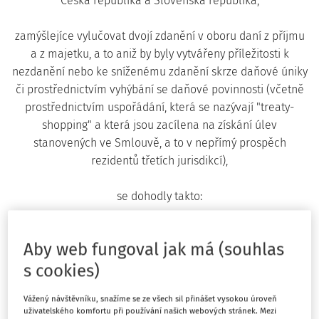
Česká republika a Slovenská republika,
zamýšlejíce vylučovat dvojí zdanění v oboru daní z příjmu
a z majetku, a to aniž by byly vytvářeny příležitosti k
nezdanění nebo ke sníženému zdanění skrze daňové úniky
či prostřednictvím vyhýbání se daňové povinnosti (včetně
prostřednictvím uspořádání, která se nazývají "treaty-
shopping" a která jsou zacílena na získání úlev
stanovených ve Smlouvě, a to v nepřímý prospěch
rezidentů třetích jurisdikcí),
se dohodly takto:
Čl.1
Aby web fungoval jak má (souhlas
s cookies)
Osoby, na které se Smlouva vztahuje
Tato smlouva se vztahuje na osoby, které jsou rezidenty
Vážený návštěvníku, snažíme se ze všech sil přinášet vysokou úroveň
jednoho nebo obou smluvních států.
uživatelského komfortu při používání našich webových stránek. Mezi