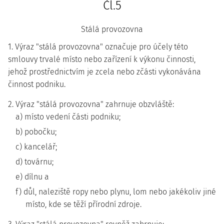
Čl.5
Stálá provozovna
1. Výraz "stálá provozovna" označuje pro účely této
smlouvy trvalé místo nebo zařízení k výkonu činnosti,
jehož prostřednictvím je zcela nebo zčásti vykonávána
činnost podniku.
2. Výraz "stálá provozovna" zahrnuje obzvláště:
a) místo vedení části podniku;
b) pobočku;
c) kancelář;
d) továrnu;
e) dílnu a
f) důl, naleziště ropy nebo plynu, lom nebo jakékoliv jiné
místo, kde se těží přírodní zdroje.