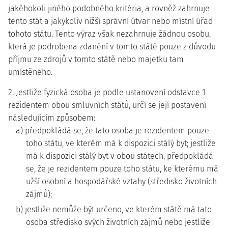
jakéhokoli jiného podobného kritéria, a rovněž zahrnuje
tento stát a jakýkoliv nižší správní útvar nebo místní úřad
tohoto státu. Tento výraz však nezahrnuje žádnou osobu,
která je podrobena zdanění v tomto státě pouze z důvodu
příjmu ze zdrojů v tomto státě nebo majetku tam
umístěného.
2. Jestliže fyzická osoba je podle ustanovení odstavce 1
rezidentem obou smluvních států, určí se její postavení
následujícím způsobem:
a) předpokládá se, že tato osoba je rezidentem pouze
toho státu, ve kterém má k dispozici stálý byt; jestliže
má k dispozici stálý byt v obou státech, předpokládá
se, že je rezidentem pouze toho státu, ke kterému má
užší osobní a hospodářské vztahy (středisko životních
zájmů);
b) jestliže nemůže být určeno, ve kterém státě má tato
osoba středisko svých životních zájmů nebo jestliže