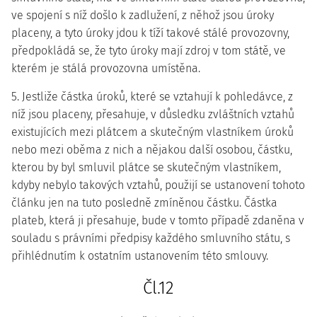
ve spojení s níž došlo k zadlužení, z něhož jsou úroky
placeny, a tyto úroky jdou k tíží takové stálé provozovny,
předpokládá se, že tyto úroky mají zdroj v tom státě, ve
kterém je stálá provozovna umístěna.
5. Jestliže částka úroků, které se vztahují k pohledávce, z
níž jsou placeny, přesahuje, v důsledku zvláštních vztahů
existujících mezi plátcem a skutečným vlastníkem úroků
nebo mezi oběma z nich a nějakou další osobou, částku,
kterou by byl smluvil plátce se skutečným vlastníkem,
kdyby nebylo takových vztahů, použijí se ustanovení tohoto
článku jen na tuto posledně zmíněnou částku. Částka
plateb, která ji přesahuje, bude v tomto případě zdaněna v
souladu s právními předpisy každého smluvního státu, s
přihlédnutím k ostatním ustanovením této smlouvy.
Čl.12