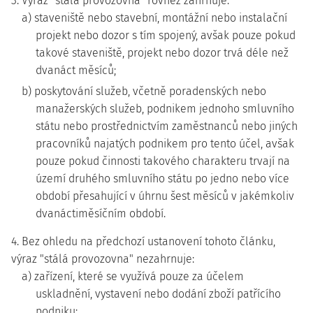
3. Výraz "stálá provozovna" rovněž zahrnuje:
a) staveniště nebo stavební, montážní nebo instalační
projekt nebo dozor s tím spojený, avšak pouze pokud
takové staveniště, projekt nebo dozor trvá déle než
dvanáct měsíců;
b) poskytování služeb, včetně poradenských nebo
manažerských služeb, podnikem jednoho smluvního
státu nebo prostřednictvím zaměstnanců nebo jiných
pracovníků najatých podnikem pro tento účel, avšak
pouze pokud činnosti takového charakteru trvají na
území druhého smluvního státu po jedno nebo více
období přesahující v úhrnu šest měsíců v jakémkoliv
dvanáctiměsíčním období.
4. Bez ohledu na předchozí ustanovení tohoto článku,
výraz "stálá provozovna" nezahrnuje:
a) zařízení, které se využívá pouze za účelem
uskladnění, vystavení nebo dodání zboží patřícího
podniku;