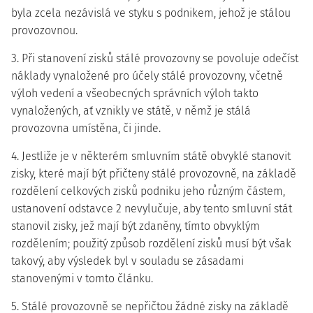
byla zcela nezávislá ve styku s podnikem, jehož je stálou
provozovnou.
3. Při stanovení zisků stálé provozovny se povoluje odečíst
náklady vynaložené pro účely stálé provozovny, včetně
výloh vedení a všeobecných správních výloh takto
vynaložených, ať vznikly ve státě, v němž je stálá
provozovna umístěna, či jinde.
4. Jestliže je v některém smluvním státě obvyklé stanovit
zisky, které mají být přičteny stálé provozovně, na základě
rozdělení celkových zisků podniku jeho různým částem,
ustanovení odstavce 2 nevylučuje, aby tento smluvní stát
stanovil zisky, jež mají být zdaněny, tímto obvyklým
rozdělením; použitý způsob rozdělení zisků musí být však
takový, aby výsledek byl v souladu se zásadami
stanovenými v tomto článku.
5. Stálé provozovně se nepřičtou žádné zisky na základě