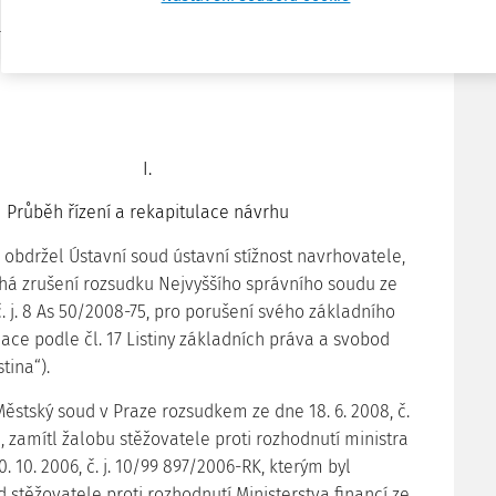
1 odst. 4 písm. b) zákona č. 106/1999 Sb., o
upu k informacím, ve znění pozdějších předpisů, se
u „pravomocných“ ke dni vyhlášení tohoto nálezu ve
I.
Průběh řízení a rekapitulace návrhu
09 obdržel Ústavní soud ústavní stížnost navrhovatele,
á zrušení rozsudku Nejvyššího správního soudu ze
č. j. 8 As 50/2008-75, pro porušení svého základního
ace podle čl. 17 Listiny základních práva a svobod
stina“).
Městský soud v Praze rozsudkem ze dne 18. 6. 2008, č.
3, zamítl žalobu stěžovatele proti rozhodnutí ministra
0. 10. 2006, č. j. 10/99 897/2006-RK, kterým byl
 stěžovatele proti rozhodnutí Ministerstva financí ze