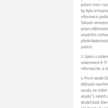
právní moci roz
by bylo schopno
informace podle 
Takové omezení
právu stěžovatel
soudního rozhod
předvídatelnost
justice.
3. Spolu s ústav
ustanovení § 11
informacím, a t
4. První senát 
stížnosti navrh
soudu, ve znění
soudu“), neboť
skutečnost, kte