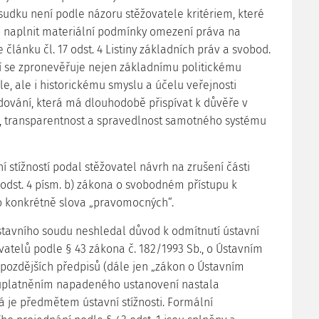
sudku není podle názoru stěžovatele kritériem, které
 naplnit materiální podmínky omezení práva na
článku čl. 17 odst. 4 Listiny základních práv a svobod.
 se zpronevěřuje nejen základnímu politickému
e, ale i historickému smyslu a účelu veřejnosti
ování, která má dlouhodobě přispívat k důvěře v
, transparentnost a spravedlnost samotného systému
ní stížností podal stěžovatel návrh na zrušení části
 odst. 4 písm. b) zákona o svobodném přístupu k
o konkrétně slova „pravomocných“.
Ústavního soudu neshledal důvod k odmítnutí ústavní
ovatelů podle § 43 zákona č. 182/1993 Sb., o Ústavním
 pozdějších předpisů (dále jen „zákon o Ústavním
 uplatněním napadeného ustanovení nastala
rá je předmětem ústavní stížnosti. Formální