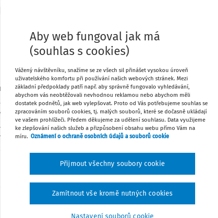
Aby web fungoval jak má
123/2010 Sb.
NÁLEZ
(souhlas s cookies)
Ústavního soudu
Vážený návštěvníku, snažíme se ze všech sil přinášet vysokou úroveň
Jménem republiky
uživatelského komfortu při používání našich webových stránek. Mezi
základní předpoklady patří např. aby správně fungovalo vyhledávání,
ud rozhodl dne 30. března 2010 v plénu ve složení
abychom vás neobtěžovali nevhodnou reklamou nebo abychom měli
, František Duchoň, Vlasta Formánková, Vojen Güttler,
dostatek podnětů, jak web vylepšovat. Proto od Vás potřebujeme souhlas se
, Ivana Janů, Vladimír Kůrka, Dagmar Lastovecká, Jiří
zpracováním souborů cookies, tj. malých souborů, které se dočasně ukládají
ve vašem prohlížeči. Předem děkujeme za udělení souhlasu. Data využijeme
sil, Jiří Nykodým, Pavel Rychetský, Miloslav Výborný,
ke zlepšování našich služeb a přizpůsobení obsahu webu přímo Vám na
ová a Michaela Židlická o návrhu Mgr. F. K. Ph.D., na
míru.
Oznámení o ochraně osobních údajů a souborů cookie
va „pravomocných“ v § 11 odst. 4 písm. b) zákona č.
b., o svobodném přístupu k informacím, ve znění
Přijmout všechny soubory cookie
edpisů, spojeného s ústavní stížností proti rozsudku
ávního soudu ze dne 29. 4. 2009 č. j. 8 As 50/2008-75,
Zamítnout vše kromě nutných cookies
takto:
Nastavení souborů cookie