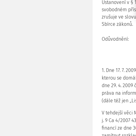
Ustanovení v § 1
svobodném příst
zrušuje ve slov
Sbírce zákonů.
Odůvodnění:
1. Dne 17. 7. 20
kterou se domáh
dne 29. 4. 2009 
práva na inform
(dále též jen „Li
V tehdejší věci 
j. 9 Ca 4/2007 4
financí ze dne 3
zamítnut rozklad