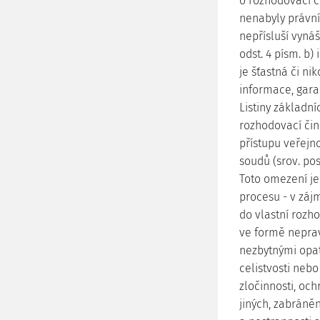
o rozhodovací č
nenabyly právní
nepřísluší vyná
odst. 4 písm. b)
je šťastná či ni
informace, gara
Listiny základn
rozhodovací čin
přístupu veřejn
soudů (srov. po
Toto omezení j
procesu - v zájm
do vlastní rozh
ve formě neprav
nezbytnými opat
celistvosti neb
zločinnosti, oc
jiných, zabráně