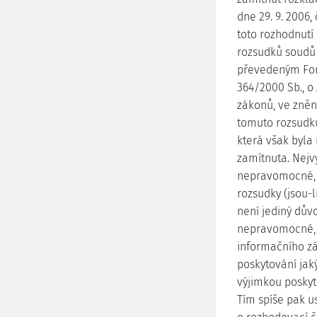
dne 29. 9. 2006,
toto rozhodnutí
rozsudků soudů
převedeným Fond
364/2000 Sb., o
zákonů, ve znění
tomuto rozsudku
která však byl
zamítnuta. Nejv
nepravomocné, d
rozsudky (jsou-
není jediný důvo
nepravomocné, b
informačního z
poskytování jak
výjimkou poskyt
Tím spíše pak u