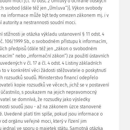
oudní moci [čl. 10 odst. 2 Úmluvy o ochraně lidských
ch svobod (dále též jen „Úmluva“)]. Výkon svobody
 na informace může být tedy omezen zákonem mj. i v
 autority a nestrannosti soudní moci.
í stížnosti je otázka výkladu ustanovení § 11 odst. 4
 č. 106/1999 Sb., o svobodném přístupu k informacím,
ších předpisů (dále též jen „zákon o svobodném
rmacím“ nebo „informační zákon“) za použití ústavních
uvedených v čl. 17 a čl. 4 odst. 4 Listiny základních
 to v konkrétní věci žádosti stěžovatele o poskytnutí
rozsudků soudů. Ministerstvo financí odepřelo
ovateli kopie rozsudků ve věcech, jichž se v postavení
í účastnilo, s poukazem na jejich nepravomocný
ovatel se domnívá, že rozsudky jako výsledky
nosti soudů jsou - až na zákonem úzce stanovené
é. Uvedené platí tím spíše, pokud jsou informace o
 od orgánu veřejné moci, který v řízení jim
 jednal ve sporu o majetek státu. Samotná otázka