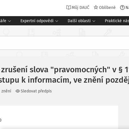
Můj DAUČ
Oblíbené
N
táře
Expertní odpovědi
Další oblasti
Praktické nás
 zrušení slova "pravomocných" v § 1
stupu k informacím, ve znění pozdě
 znění
Sledovat předpis
0