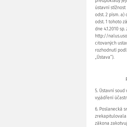
předpoklady její
ústavní stížnos
odst. 2 písm. a)
odst. 1 tohoto z
dne 4.1.2010 sp.
http://nalus.us
citovaných usta
rozhodnutí podle
„Ústava“).
5. Ústavní soud
vyjádření účast
6. Poslanecká s
zrekapitulovala
zákona zakotvuj