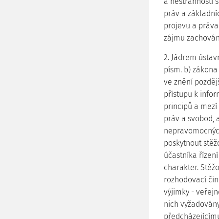
a nestrannosti s
práv a základní
projevu a práva
zájmu zachování
2. Jádrem ústavn
písm. b) zákona
ve znění pozděj
přístupu k info
principů a mezí 
práv a svobod, a
nepravomocných 
poskytnout stěž
účastníka řízen
charakter. Stěž
rozhodovací čin
výjimky - veřejn
nich vyžadovány
předcházejícímu