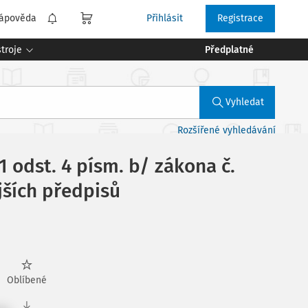
ápověda
Přihlásit
Registrace
troje
Předplatné
Vyhledat
Rozšířené vyhledávání
1 odst. 4 písm. b/ zákona č.
jších předpisů
Oblíbené