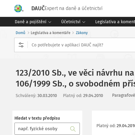
DAUČ
Expert na daně a účetnictví
Daně a pojištění
Účetnictví
Legislativa a komen
Domů
Legislativa a komentáře
Zákony
123/2010 Sb., ve věci návrhu na
106/1999 Sb., o svobodném pří
Paragrafové
Schválený
:
30.03.2010
Platný od
:
29.04.2010
Hledat v textu předpisu
Platný od
:
29.04.201