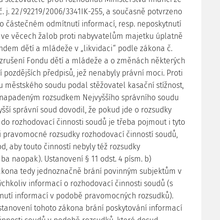
 č. j. 22/92219/2006/3341IK-255, a současně potvrzeno
 o částečném odmítnutí informací, resp. neposkytnutí
 ve věcech žalob proti nabyvatelům majetku úplatně
em dětí a mládeže v „likvidaci“ podle zákona č.
 zrušení Fondu dětí a mládeže a o změnách některých
 pozdějších předpisů, jež nenabyly právní moci. Proti
 městského soudu podal stěžovatel kasační stížnost,
a napadeným rozsudkem Nejvyššího správního soudu
yšší správní soud dovodil, že pokud jde o rozsudky
o rozhodovací činnosti soudů je třeba pojmout i tyto
li pravomocné rozsudky rozhodovací činností soudů,
d, aby touto činností nebyly též rozsudky
a naopak). Ustanovení § 11 odst. 4 písm. b)
ákona tedy jednoznačně brání povinným subjektům v
ýchkoliv informací o rozhodovací činnosti soudů (s
nutí informací v podobě pravomocných rozsudků).
stanovení tohoto zákona brání poskytování informací