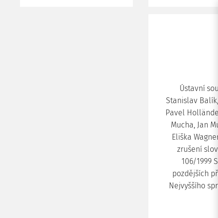
Ústavní so
Stanislav Balík
Pavel Holländer
Mucha, Jan Mu
Eliška Wagner
zrušení slo
106/1999 S
pozdějších př
Nejvyššího spr