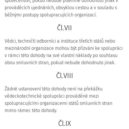
společenství, pokud nebude písemně dohodnuto jinak v
prováděcích ujednáních, obvyklou cestou a v souladu s
běžnými postupy spolupracujících organizací.
Čl.VII
Vědci, techničtí odborníci a instituce třetích států nebo
mezinárodní organizace mohou být přizváni ke spolupráci
v rámci této dohody na své vlastní náklady po souhlasu
obou smluvních stran, pokud nebude dohodnuto jinak.
Čl.VIII
Žádné ustanovení této dohody není na překážku
vědeckotechnické spolupráci prováděné mezi
spolupracujícími organizacemi států smluvních stran
mimo rámec této dohody.
Čl.IX