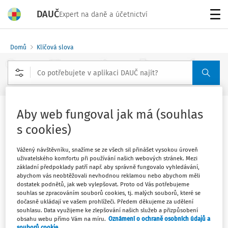
DAUČ
Expert na daně a účetnictví
Menu
Domů
Klíčová slova
Rozšířené vyhledávání
Aby web fungoval jak má (souhlas
Dílo výtvarné
s cookies)
Sledovat klíčové slovo
Vážený návštěvníku, snažíme se ze všech sil přinášet vysokou úroveň
uživatelského komfortu při používání našich webových stránek. Mezi
Filtr
základní předpoklady patří např. aby správně fungovalo vyhledávání,
abychom vás neobtěžovali nevhodnou reklamou nebo abychom měli
dostatek podnětů, jak web vylepšovat. Proto od Vás potřebujeme
souhlas se zpracováním souborů cookies, tj. malých souborů, které se
1
Počet vyhledaných dokumentů:
dočasně ukládají ve vašem prohlížeči. Předem děkujeme za udělení
souhlasu. Data využijeme ke zlepšování našich služeb a přizpůsobení
Řadit podle
:
obsahu webu přímo Vám na míru.
Oznámení o ochraně osobních údajů a
souborů cookie