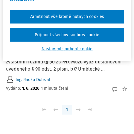
Nejnovější
Nejstarší
Zamítnout vše kromě nutných cookies
EXPERTNÍ ODPOVĚDI
Zvláštní režim obchodníka s uměleckými
díly
Přijmout všechny soubory cookie
Obchodník s uměleckými díly chce prodat zákazníkovi
umělecké dílo, které koupil od českého autora – osoby
Nastavení souborů cookie
povinné k dani neplátce DPH. Prodej chce realizovat ve
zvláštním režimu (§ 90 ZDPH). Může využít ustanovení
uvedeného § 90 odst. 2 písm. b)? Umělecké ...
Ing. Radko Doležal
Vydáno
:
1. 6. 2026
1 minuta čtení
1