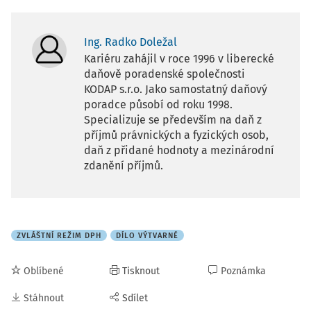
Ing. Radko Doležal
Kariéru zahájil v roce 1996 v liberecké
daňově poradenské společnosti
KODAP s.r.o. Jako samostatný daňový
poradce působí od roku 1998.
Specializuje se především na daň z
příjmů právnických a fyzických osob,
daň z přidané hodnoty a mezinárodní
zdanění příjmů.
ZVLÁŠTNÍ REŽIM DPH
DÍLO VÝTVARNÉ
Oblíbené
Tisknout
Poznámka
Stáhnout
Sdílet