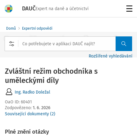
DAUČ
Expert na daně a účetnictví
Menu
Domů
Expertní odpovědi
Rozšířené vyhledávání
Zvláštní režim obchodníka s
uměleckými díly
Ing. Radko Doležal
OaO ID
:
60401
Zodpovězeno
:
1. 6. 2026
Související dokumenty (2)
Plné znění otázky