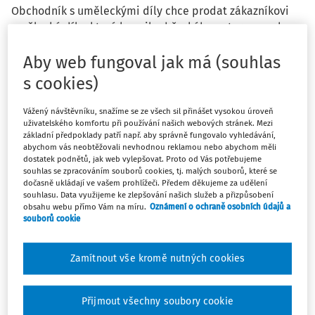
Obchodník s uměleckými díly chce prodat zákazníkovi
umělecké dílo, které koupil od českého autora – osoby
povinné k dani neplátce DPH. Prodej chce realizovat ve
Aby web fungoval jak má (souhlas
zvláštním režimu (§ 90 ZDPH). Může využít ustanovení
uvedeného § 90 odst. 2 písm. b)? Umělecké dílo mu bylo
s cookies)
dodáno
„osobou povinnou k dani, která může využívat
režim pro malé podniky a která jedná jako osoba, která
Vážený návštěvníku, snažíme se ze všech sil přinášet vysokou úroveň
tento režim využívá, zahrnuje-li toto dodání dlouhodobý
uživatelského komfortu při používání našich webových stránek. Mezi
základní předpoklady patří např. aby správně fungovalo vyhledávání,
hmotný majetek“
? Nebo je potřeba jít na ustanovení
abychom vás neobtěžovali nevhodnou reklamou nebo abychom měli
uvedené v § 90 odst. 5 písm. b) – uměleckého díla, které
dostatek podnětů, jak web vylepšovat. Proto od Vás potřebujeme
souhlas se zpracováním souborů cookies, tj. malých souborů, které se
mu dodal autor?
dočasně ukládají ve vašem prohlížeči. Předem děkujeme za udělení
souhlasu. Data využijeme ke zlepšování našich služeb a přizpůsobení
obsahu webu přímo Vám na míru.
Oznámení o ochraně osobních údajů a
souborů cookie
Odpověď
Zamítnout vše kromě nutných cookies
Přijmout všechny soubory cookie
Máte předplatné?
Přihlaste se