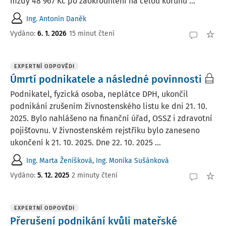
mzdy 48 967 Kč po zaokrouhlení na celou korunu ...
Ing. Antonín Daněk
Vydáno:
6. 1. 2026
15 minut čtení
EXPERTNÍ ODPOVĚDI
Úmrtí podnikatele a následné povinnosti
Podnikatel, fyzická osoba, neplátce DPH, ukončil
podnikání zrušením živnostenského listu ke dni 21. 10.
2025. Bylo nahlášeno na finanční úřad, OSSZ i zdravotní
pojišťovnu. V živnostenském rejstříku bylo zaneseno
ukončení k 21. 10. 2025. Dne 22. 10. 2025 ...
Ing. Marta Ženíšková
,
Ing. Monika Sušánková
Vydáno
:
5. 12. 2025
2 minuty čtení
EXPERTNÍ ODPOVĚDI
Přerušení podnikání kvůli mateřské