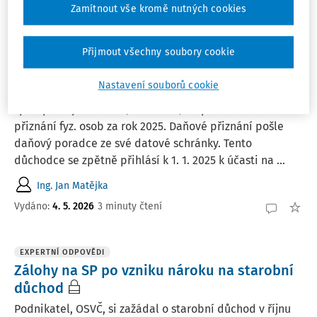
Zamítnout vše kromě nutných cookies
EXPERTNÍ ODPOVĚDI
Spolupracující osoba bez datové schránky a
Přijmout všechny soubory cookie
způsoby podání
Nastavení souborů cookie
Daňový poradce bude podávat na FÚ plnou moc pro
spolupracující osobu (důchodce) na podání daňového
přiznání fyz. osob za rok 2025. Daňové přiznání pošle
daňový poradce ze své datové schránky. Tento
důchodce se zpětně přihlásí k 1. 1. 2025 k účasti na ...
Ing. Jan Matějka
Vydáno
:
4. 5. 2026
3 minuty čtení
EXPERTNÍ ODPOVĚDI
Zálohy na SP po vzniku nároku na starobní
důchod
Podnikatel, OSVČ, si zažádal o starobní důchod v říjnu