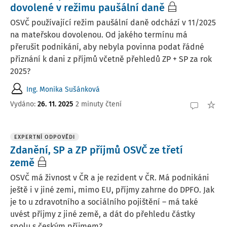
dovolené v režimu paušální daně
OSVČ používající režim paušální daně odchází v 11/2025
na mateřskou dovolenou. Od jakého termínu má
přerušit podnikání, aby nebyla povinna podat řádné
přiznání k dani z příjmů včetně přehledů ZP + SP za rok
2025?
Ing. Monika Sušánková
Vydáno
:
26. 11. 2025
2 minuty čtení
EXPERTNÍ ODPOVĚDI
Zdanění, SP a ZP příjmů OSVČ ze třetí
země
OSVČ má živnost v ČR a je rezident v ČR. Má podnikáni
ještě i v jiné zemi, mimo EU, příjmy zahrne do DPFO. Jak
je to u zdravotního a sociálního pojištění – má také
uvést příjmy z jiné země, a dát do přehledu částky
spolu s českým příjmem?