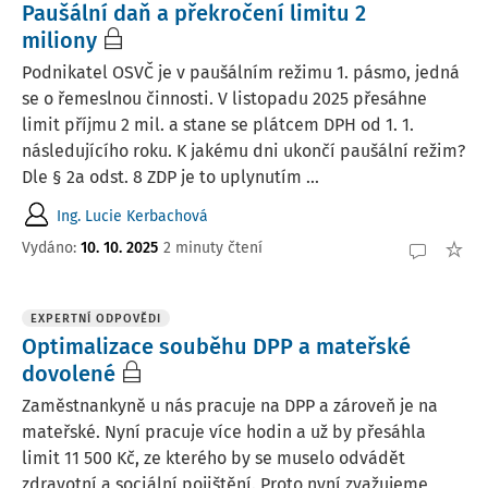
Paušální daň a překročení limitu 2
miliony
Podnikatel OSVČ je v paušálním režimu 1. pásmo, jedná
se o řemeslnou činnosti. V listopadu 2025 přesáhne
limit příjmu 2 mil. a stane se plátcem DPH od 1. 1.
následujícího roku. K jakému dni ukončí paušální režim?
Dle § 2a odst. 8 ZDP je to uplynutím ...
Ing. Lucie Kerbachová
Vydáno
:
10. 10. 2025
2 minuty čtení
EXPERTNÍ ODPOVĚDI
Optimalizace souběhu DPP a mateřské
dovolené
Zaměstnankyně u nás pracuje na DPP a zároveň je na
mateřské. Nyní pracuje více hodin a už by přesáhla
limit 11 500 Kč, ze kterého by se muselo odvádět
zdravotní a sociální pojištění. Proto nyní zvažujeme,