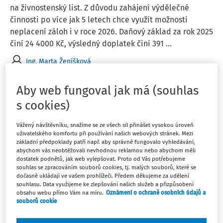
na živnostenský list. Z důvodu zahájení výdělečné
činnosti po více jak 5 letech chce využít možnosti
neplacení záloh i v roce 2026. Daňový základ za rok 2025
činí 24 4000 Kč, výsledný doplatek činí 391 ...
Ing. Marta Ženíšková
Vydáno
:
8. 6. 2026
1 minuta čtení
Aby web fungoval jak má (souhlas
s cookies)
EXPERTNÍ ODPOVĚDI
Student jako OSVČ a pojištění
Vážený návštěvníku, snažíme se ze všech sil přinášet vysokou úroveň
uživatelského komfortu při používání našich webových stránek. Mezi
Pokud student podniká jako OSVČ, pro účely pojištění
základní předpoklady patří např. aby správně fungovalo vyhledávání,
se vykazuje jako podnikání na vedlejší činnost. V
abychom vás neobtěžovali nevhodnou reklamou nebo abychom měli
případě, že ukončí studium např. 27. 4. 2026, tak měsíc
dostatek podnětů, jak web vylepšovat. Proto od Vás potřebujeme
souhlas se zpracováním souborů cookies, tj. malých souborů, které se
duben 2026 se bude v přehledech na zdravotní a
dočasně ukládají ve vašem prohlížeči. Předem děkujeme za udělení
sociální pojištění uvádět jako vedlejší činnost ...
souhlasu. Data využijeme ke zlepšování našich služeb a přizpůsobení
obsahu webu přímo Vám na míru.
Oznámení o ochraně osobních údajů a
Ing. Antonín Daněk
,
Ing. Marta Ženíšková
souborů cookie
Vydáno
:
7. 5. 2026
2 minuty čtení