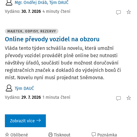
Mgr. Ondřej Dráb
,
Tým DAUČ
Vydáno:
30. 7. 2026
4 minuty čtení
MAJETEK, ODPISY, REZERVY
Online převody vozidel na obzoru
Vláda tento týden schválila novelu, která umožní
převody vozidel provádět plně online bez nutnosti
návštěvy úřadů, součástí bude možnost doručování
registračních značek a dokladů do výdejních boxů či
míst. Novelu nyní musí projednat Sněmovna.
Tým DAUČ
Vydáno:
29. 7. 2026
1 minuta čtení
Zobrazit více
Oblíbené
Tisknout
Poznámka