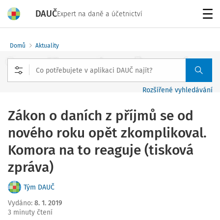
DAUČ
Expert na daně a účetnictví
Menu
Domů
Aktuality
Rozšířené vyhledávání
Zákon o daních z příjmů se od
nového roku opět zkomplikoval.
Komora na to reaguje (tisková
zpráva)
Tým DAUČ
Vydáno
:
8. 1. 2019
3 minuty čtení