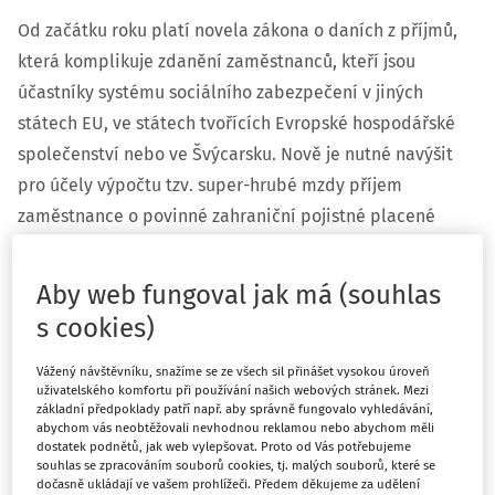
Od začátku roku platí novela zákona o daních z příjmů,
která komplikuje zdanění zaměstnanců, kteří jsou
účastníky systému sociálního zabezpečení v jiných
státech EU, ve státech tvořících Evropské hospodářské
společenství nebo ve Švýcarsku. Nově je nutné navýšit
pro účely výpočtu tzv. super-hrubé mzdy příjem
zaměstnance o povinné zahraniční pojistné placené
zaměstnavatelem dle právních předpisů dotčených
států.
Aby web fungoval jak má (souhlas
s cookies)
To znamená, že již neplatí jednotný výpočet super-hrubé
mzdy
, tedy hrubý příjem zvýšený o 34%, což je pojistné
Vážený návštěvníku, snažíme se ze všech sil přinášet vysokou úroveň
placené zaměstnavatelem do českého systému sociálního
uživatelského komfortu při používání našich webových stránek. Mezi
základní předpoklady patří např. aby správně fungovalo vyhledávání,
zabezpečení. Také tato změna povede k různé výši daně
abychom vás neobtěžovali nevhodnou reklamou nebo abychom měli
z příjmů, podle toho, ve kterém státě zaměstnanec
dostatek podnětů, jak web vylepšovat. Proto od Vás potřebujeme
souhlas se zpracováním souborů cookies, tj. malých souborů, které se
podléhá pojištění.
dočasně ukládají ve vašem prohlížeči. Předem děkujeme za udělení