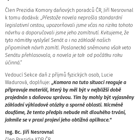
Člen Prezidia Komory daňových poradců ČR, Jiří Nesrovnal
k tomu dodává: „
Přestože novela neprošla standardní
legislativní cestou, upozorňovali jsme včas na rizika tohoto
návrhu a doporučovali jsme jeho zamítnutí. Kvitujeme, že
tyto námitky vyslyšel Senát a i na základě našich
připomínek návrh zamítl. Poslanecká sněmovna však veto
Senátu přehlasovala, a novela je tak od počátku roku
účinná.“
Vedoucí Sekce daň z příjmů fyzických osob, Lucie
Wadurová, doplňuje:
„
Komora na tuto situaci reaguje a
připravuje materiál, který by měl být v nejbližší době
projednán s daňovou správou. Tím by mohly být vyjasněny
základní výkladové otázky a sporné oblasti. Nicméně
doufáme, že tento předpis nebude mít dlouhého trvání,
jakmile se v praxi projeví jeho obtížná aplikace.
“
Ing. Bc. Jiří Nesrovnal
člen Prezidia KDP ČR