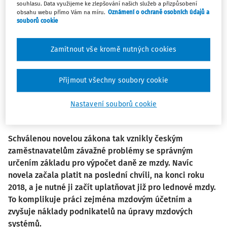
souhlasu. Data využijeme ke zlepšování našich služeb a přizpůsobení
Rozdílný výpočet super-hrubé mzdy podle účasti na
obsahu webu přímo Vám na míru.
Oznámení o ochraně osobních údajů a
systému sociálního zabezpečení již před mnoha lety platil,
souborů cookie
nicméně velmi rychle od něj bylo opuštěno, protože
působil mnohé komplikace a výkladové problémy, nejen
Zamítnout vše kromě nutných cookies
zaměstnavatelům či zaměstnancům, ale také finančním
úřadům. U zahraničních pojistných systémů totiž v mnoha
Přijmout všechny soubory cookie
případech nelze jednoduše stanovit, jaké pojistné placené
zaměstnavatelem by mělo být zohledněno: systémy mívají
Nastavení souborů cookie
mnoho rozdílných podsystémů s různými pravidly výpočtu
(např. úrazové pojištění, pojištění odpovědnosti apod.).
Schválenou novelou zákona tak vznikly českým
zaměstnavatelům závažné problémy se správným
určením základu pro výpočet daně ze mzdy. Navíc
novela začala platit na poslední chvíli, na konci roku
2018, a je nutné ji začít uplatňovat již pro lednové mzdy.
To komplikuje práci zejména mzdovým účetním a
zvyšuje náklady podnikatelů na úpravy mzdových
systémů.