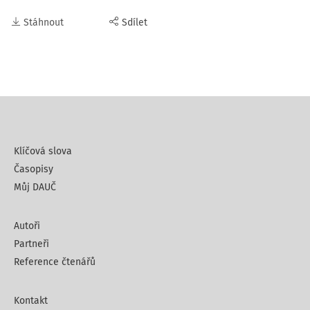
Stáhnout
Sdílet
Klíčová slova
Časopisy
Můj DAUČ
Autoři
Partneři
Reference čtenářů
Kontakt