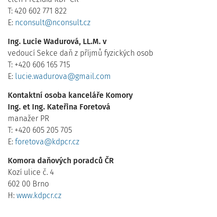
T: 420 602 771 822
E:
nconsult@nconsult.cz
Ing. Lucie Wadurová, LL.M. v
vedoucí Sekce daň z příjmů fyzických osob
T: +420 606 165 715
E:
lucie.wadurova@gmail.com
Kontaktní osoba kanceláře Komory
Ing. et Ing. Kateřina Foretová
manažer PR
T: +420 605 205 705
E:
foretova@kdpcr.cz
Komora daňových poradců ČR
Kozí ulice č. 4
602 00 Brno
H:
www.kdpcr.cz