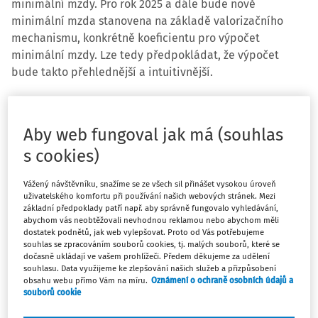
minimální mzdy. Pro rok 2025 a dále bude nově
minimální mzda stanovena na základě valorizačního
mechanismu, konkrétně koeficientu pro výpočet
minimální mzdy. Lze tedy předpokládat, že výpočet
bude takto přehlednější a intuitivnější.
Aby web fungoval jak má (souhlas
s cookies)
Vážený návštěvníku, snažíme se ze všech sil přinášet vysokou úroveň
uživatelského komfortu při používání našich webových stránek. Mezi
základní předpoklady patří např. aby správně fungovalo vyhledávání,
abychom vás neobtěžovali nevhodnou reklamou nebo abychom měli
dostatek podnětů, jak web vylepšovat. Proto od Vás potřebujeme
Zaměstnavatelé nebudou muset, jako doposud, netrpělivě
souhlas se zpracováním souborů cookies, tj. malých souborů, které se
čekat do prosince na její stanovení vládou v nové výši, ale
dočasně ukládají ve vašem prohlížeči. Předem děkujeme za udělení
souhlasu. Data využijeme ke zlepšování našich služeb a přizpůsobení
díky nastavení nového mechanismu výpočtu na základě
obsahu webu přímo Vám na míru.
Oznámení o ochraně osobních údajů a
koeficientu se již budou moci na navýšení připravit
souborů cookie
s dostatečným předstihem.
Výpočet pro rok 2025 vychází