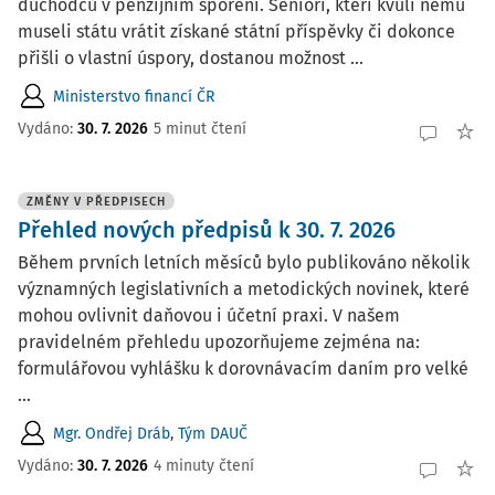
důchodců v penzijním spoření. Senioři, kteří kvůli němu
museli státu vrátit získané státní příspěvky či dokonce
přišli o vlastní úspory, dostanou možnost ...
Ministerstvo financí ČR
Vydáno:
30. 7. 2026
5 minut čtení
ZMĚNY V PŘEDPISECH
Přehled nových předpisů k 30. 7. 2026
Během prvních letních měsíců bylo publikováno několik
významných legislativních a metodických novinek, které
mohou ovlivnit daňovou i účetní praxi. V našem
pravidelném přehledu upozorňujeme zejména na:
formulářovou vyhlášku k dorovnávacím daním pro velké
...
Mgr. Ondřej Dráb
,
Tým DAUČ
Vydáno:
30. 7. 2026
4 minuty čtení