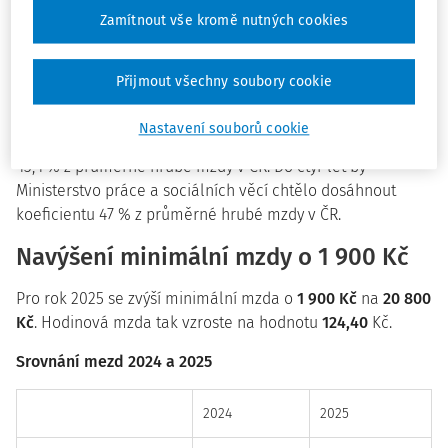
z predikce průměrné hrubé měsíční nominální mzdy
Zamítnout vše kromě nutných cookies
v národním hospodářství a koeficientu pro výpočet
minimální mzdy
, přičemž predikci vydává Ministerstvo
financí vždy do konce srpna.
Přijmout všechny soubory cookie
Pro rok 2025 je stanoven koeficient 42,2 % z průměrné
Nastavení souborů cookie
hrubé mzdy v ČR
. Známe již koeficient i pro rok 2026, a to
43,4 % z průměrné hrubé mzdy v ČR. Do čtyř let by
Ministerstvo práce a sociálních věcí chtělo dosáhnout
koeficientu 47 % z průměrné hrubé mzdy v ČR.
Navýšení minimální mzdy o 1 900 Kč
Pro rok 2025 se zvýší minimální mzda o
1 900 Kč
na
20 800
Kč
. Hodinová mzda tak vzroste na hodnotu
124,40
Kč.
Srovnání mezd 2024 a 2025
2024
2025