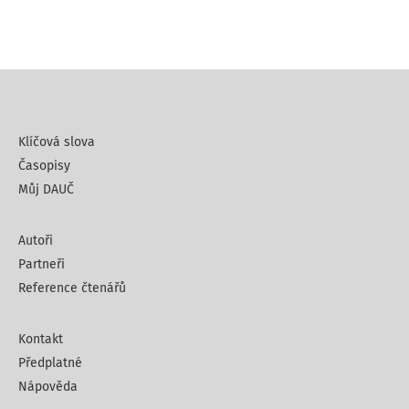
Klíčová slova
Časopisy
Můj DAUČ
Autoři
Partneři
Reference čtenářů
Kontakt
Předplatné
Nápověda