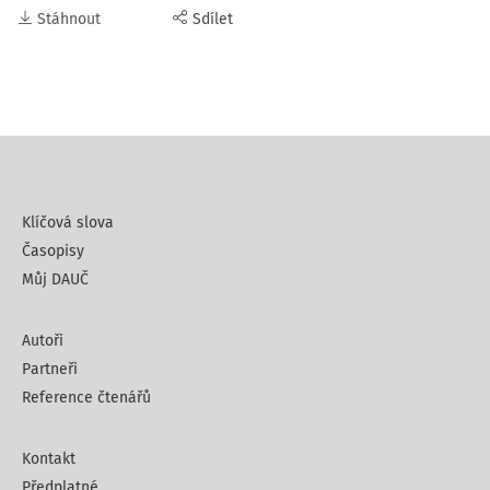
Stáhnout
Sdílet
Klíčová slova
Časopisy
Můj DAUČ
Autoři
Partneři
Reference čtenářů
Kontakt
Předplatné