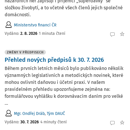
hazardních her zapisují i příjemci „superdávky“ se
složkou živobytí, a to včetně všech členů jejich společné
domácnosti.
Ministerstvo financí ČR
Vydáno:
2. 8. 2026
1 minuta čtení
ZMĚNY V PŘEDPISECH
Přehled nových předpisů k 30. 7. 2026
Během prvních letních měsíců bylo publikováno několik
významných legislativních a metodických novinek, které
mohou ovlivnit daňovou i účetní praxi. V našem
pravidelném přehledu upozorňujeme zejména na:
formulářovou vyhlášku k dorovnávacím daním pro velké
...
Mgr. Ondřej Dráb
,
Tým DAUČ
Vydáno:
30. 7. 2026
4 minuty čtení