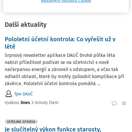
Nastavení souborů cookie
ZMĚNY V PŘEDPISECH
Další aktuality
Pololetní účetní kontrola: Co vyřešit už v
létě
Srpnový newsletter aplikace DAUČ Druhá půlka léta
nabízí příležitost podívat se na účetnictví s nově
načerpanou energií a zároveň s odstupem, a včas tak
odhalit oblasti, které by mohly způsobit komplikace při
závěrce. Pololetní účetní kontrola pomáhá ...
Tým DAUČ
Vydáno:
Dnes
3 minuty čtení
VEŘEJNÁ SPRÁVA
Je slučitelný výkon funkce starosty,