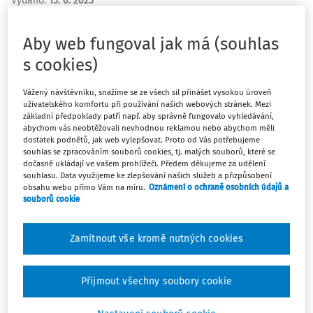
Vydáno
:
15. 6. 2025
1 minuta čtení
Aby web fungoval jak má (souhlas
Nařízení proti odlesňování
(EUDR) je platnou legislativou
EU, která nabude použitelnosti (účinnosti) od konce
s cookies)
tohoto roku. Každý, kdo obchoduje s danými komoditami
a výrobky z nich na vnitřním trhu EU, případně je dováží
Vážený návštěvníku, snažíme se ze všech sil přinášet vysokou úroveň
uživatelského komfortu při používání našich webových stránek. Mezi
nebo vyváží, musí plnit povinnosti dané tímto nařízením.
základní předpoklady patří např. aby správně fungovalo vyhledávání,
abychom vás neobtěžovali nevhodnou reklamou nebo abychom měli
dostatek podnětů, jak web vylepšovat. Proto od Vás potřebujeme
Bližší informace o EUDR najdete na
stránkách Evropské
souhlas se zpracováním souborů cookies, tj. malých souborů, které se
komise
.
dočasně ukládají ve vašem prohlížeči. Předem děkujeme za udělení
souhlasu. Data využijeme ke zlepšování našich služeb a přizpůsobení
obsahu webu přímo Vám na míru.
Oznámení o ochraně osobních údajů a
V ČR je hlavním příslušným orgánem Národní lesnický
souborů cookie
institut, který mimo kontrolní činnosti také poskytuje
poradenství subjektům, kterých se nařízení týká. Na
Zamítnout vše kromě nutných cookies
jejich
webových stránkách
najdete cenné informace.
Nařízení proti odlesňování >>>
Přijmout všechny soubory cookie
Zdroj: Ministerstvo zemědělství ČR