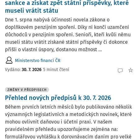
sankce a získat zpět státní příspěvky, které
museli vrátit státu
Dne 1. srpna nabývá účinnosti novela zákona o
doplňkovém penzijním spoření. Díky ní končí uzamčení
důchodců v penzijním spoření. Senioři, kteří kvůli němu
museli státu vrátit získané státní příspěvky či dokonce
přišli o vlastní úspory, dostanou možnost ...
Ministerstvo financí ČR
Vydáno:
30. 7. 2026
5 minut čtení
ZMĚNY V PŘEDPISECH
Přehled nových předpisů k 30. 7. 2026
Během prvních letních měsíců bylo publikováno několik
významných legislativních a metodických novinek, které
mohou ovlivnit daňovou i účetní praxi. V našem
pravidelném přehledu upozorňujeme zejména na:
formulářovou vyhlášku k dorovnávacím daním pro velké