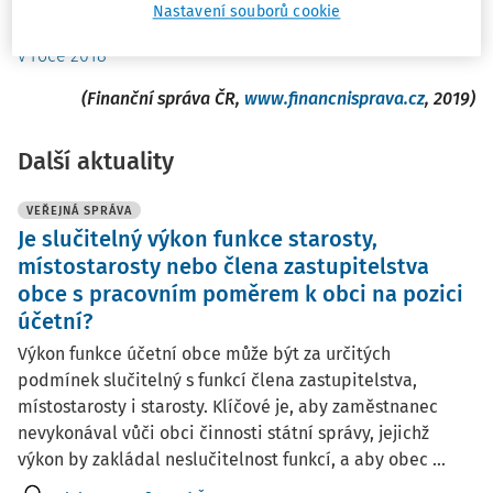
s § 1e zákona č. 563/1991 Sb., o účetnictví, ve znění
Nastavení souborů cookie
pozdějších předpisů, ve zdaňovacím období započatém
v roce 2018
(Finanční správa ČR,
www.financnisprava.cz
, 2019)
Další aktuality
VEŘEJNÁ SPRÁVA
Je slučitelný výkon funkce starosty,
místostarosty nebo člena zastupitelstva
obce s pracovním poměrem k obci na pozici
účetní?
Výkon funkce účetní obce může být za určitých
podmínek slučitelný s funkcí člena zastupitelstva,
místostarosty i starosty. Klíčové je, aby zaměstnanec
nevykonával vůči obci činnosti státní správy, jejichž
výkon by zakládal neslučitelnost funkcí, a aby obec ...