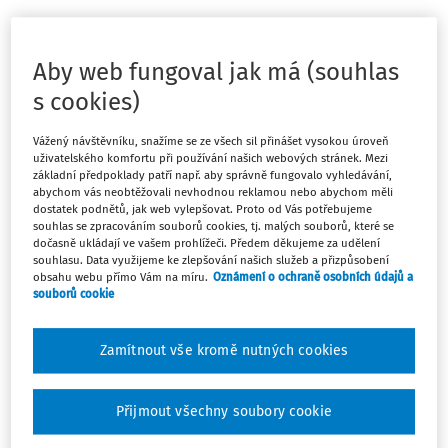
Generální finanční ředitelství na svém webu vydalo
informaci k některým daňovým souvislostem možné
Aby web fungoval jak má (souhlas
změny kategorizace účetních jednotek dle § 1b ve
s cookies)
spojení s § 1e zákona o účetnictví ve zdaňovacím období
započatém v roce 2018.
Vážený návštěvníku, snažíme se ze všech sil přinášet vysokou úroveň
uživatelského komfortu při používání našich webových stránek. Mezi
základní předpoklady patří např. aby správně fungovalo vyhledávání,
abychom vás neobtěžovali nevhodnou reklamou nebo abychom měli
Generální finanční ředitelství ve shodě s Ministerstvem
dostatek podnětů, jak web vylepšovat. Proto od Vás potřebujeme
financí na základě některých výkladových nejasností
souhlas se zpracováním souborů cookies, tj. malých souborů, které se
souvisejících s kategorizací účetních jednotek dle zákona
dočasně ukládají ve vašem prohlížeči. Předem děkujeme za udělení
souhlasu. Data využijeme ke zlepšování našich služeb a přizpůsobení
o účetnictví vydává tuto informaci z důvodu ujednocení
obsahu webu přímo Vám na míru.
Oznámení o ochraně osobních údajů a
postupu a zvýšení právní jistoty účetních jednotek, které
souborů cookie
jsou poplatníky daně z příjmů právnických a fyzických osob
zejména v podmínkách účetního období započatého v
Zamítnout vše kromě nutných cookies
roce 2018:
Informace k některým daňovým souvislostem možné
Přijmout všechny soubory cookie
změny kategorizace účetních jednotek dle § 1b ve spojení