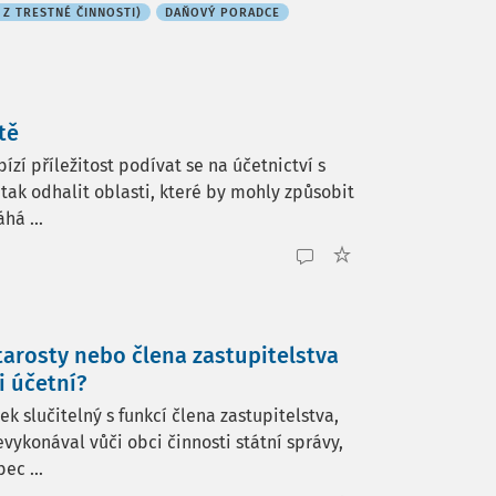
 Z TRESTNÉ ČINNOSTI)
DAŇOVÝ PORADCE
tě
zí příležitost podívat se na účetnictví s
tak odhalit oblasti, které by mohly způsobit
há ...
tarosty nebo člena zastupitelstva
 účetní?
 slučitelný s funkcí člena zastupitelstva,
evykonával vůči obci činnosti státní správy,
ec ...