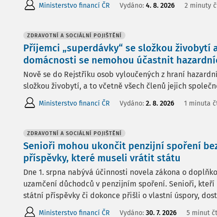
Ministerstvo financí ČR
Vydáno:
4. 8. 2026
2 minuty č
ZDRAVOTNÍ A SOCIÁLNÍ POJIŠTĚNÍ
Příjemci „superdávky“ se složkou živobytí 
domácnosti se nemohou účastnit hazardní
Nově se do Rejstříku osob vyloučených z hraní hazardní
složkou živobytí, a to včetně všech členů jejich společ
Ministerstvo financí ČR
Vydáno:
2. 8. 2026
1 minuta č
ZDRAVOTNÍ A SOCIÁLNÍ POJIŠTĚNÍ
Senioři mohou ukončit penzijní spoření bez
příspěvky, které museli vrátit státu
Dne 1. srpna nabývá účinnosti novela zákona o doplňko
uzamčení důchodců v penzijním spoření. Senioři, kteří 
státní příspěvky či dokonce přišli o vlastní úspory, dos
Ministerstvo financí ČR
Vydáno:
30. 7. 2026
5 minut č