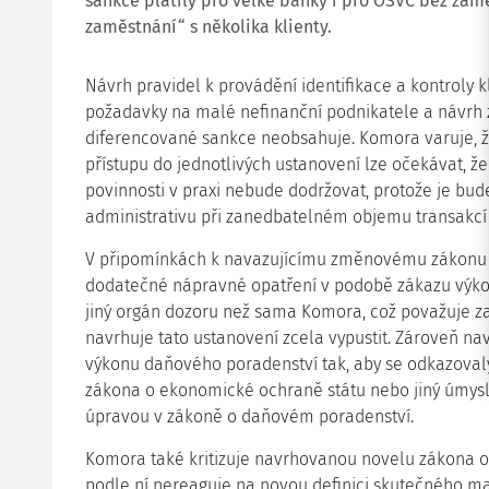
sankce platily pro velké banky i pro OSVČ bez zamě
zaměstnání“ s několika klienty.
Návrh pravidel k provádění identifikace a kontroly
požadavky na malé nefinanční podnikatele a návrh 
diferencované sankce neobsahuje. Komora varuje, ž
přístupu do jednotlivých ustanovení lze očekávat, ž
povinnosti v praxi nebude dodržovat, protože je bu
administrativu při zanedbatelném objemu transakcí
V připomínkách k navazujícímu změnovému zákonu K
dodatečné nápravné opatření v podobě zákazu výk
jiný orgán dozoru než sama Komora, což považuje za
navrhuje tato ustanovení zcela vypustit. Zároveň na
výkonu daňového poradenství tak, aby se odkazovaly
zákona o ekonomické ochraně státu nebo jiný úmysln
úpravou v zákoně o daňovém poradenství.
Komora také kritizuje navrhovanou novelu zákona o 
podle ní nereaguje na novou definici skutečného ma