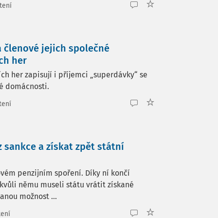
tení
a členové jejich společné
ch her
ch her zapisují i příjemci „superdávky“ se
né domácnosti.
tení
 sankce a získat zpět státní
vém penzijním spoření. Díky ní končí
kvůli němu museli státu vrátit získané
tanou možnost ...
tení