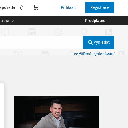
ápověda
Přihlásit
Registrace
troje
Předplatné
Vyhledat
Rozšířené vyhledávání