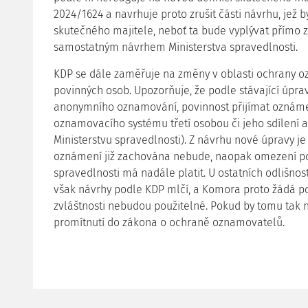
2024/1624 a navrhuje proto zrušit části návrhu, jež 
skutečného majitele, neboť ta bude vyplývat přímo 
samostatným návrhem Ministerstva spravedlnosti.
KDP se dále zaměřuje na změny v oblasti ochrany o
povinných osob. Upozorňuje, že podle stávající úprav
anonymního oznamování, povinnost přijímat oznámení
oznamovacího systému třetí osobou či jeho sdílení
Ministerstvu spravedlnosti). Z návrhu nové úpravy 
oznámení již zachována nebude, naopak omezení p
spravedlnosti má nadále platit. U ostatních odlišností
však návrhy podle KDP mlčí, a Komora proto žádá potvr
zvláštnosti nebudou použitelné. Pokud by tomu tak n
promítnutí do zákona o ochraně oznamovatelů.