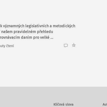
k významných legislativních a metodických
. V našem pravidelném přehledu
ovnávacím daním pro velké ...
uty čtení
Klíčová slova
Au