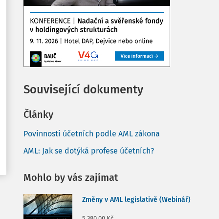
Související dokumenty
Články
Povinnosti účetních podle AML zákona
AML: Jak se dotýká profese účetních?
Mohlo by vás zajímat
Změny v AML legislativě (Webinář)
5 380,00 Kč