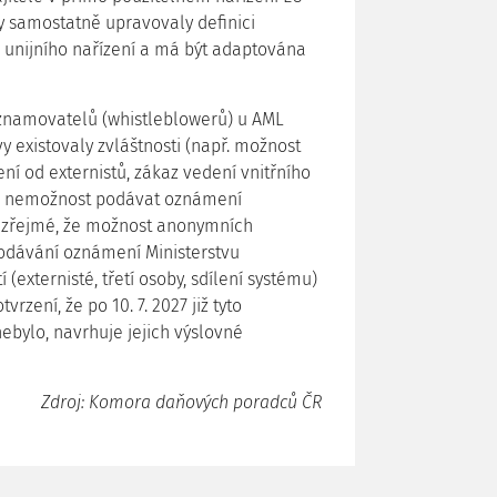
by samostatně upravovaly definici
z unijního nařízení a má být adaptována
znamovatelů (whistleblowerů) u AML
y existovaly zvláštnosti (např. možnost
 od externistů, zákaz vedení vnitřního
 a nemožnost podávat oznámení
je zřejmé, že možnost anonymních
odávání oznámení Ministerstvu
 (externisté, třetí osoby, sdílení systému)
zení, že po 10. 7. 2027 již tyto
ebylo, navrhuje jejich výslovné
Zdroj: Komora daňových poradců ČR