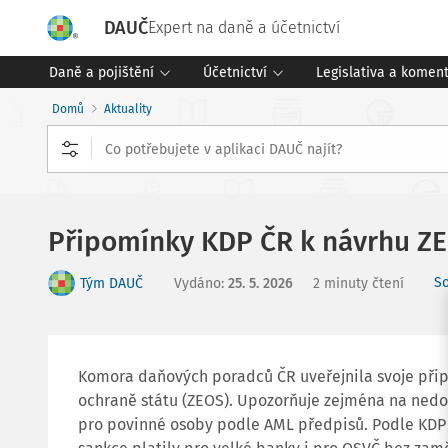
DAUČ
Expert na daně a účetnictví
Daně a pojištění
Účetnictví
Legislativa a komen
Domů
Aktuality
Připomínky KDP ČR k návrhu Z
So
Tým DAUČ
Vydáno
:
25. 5. 2026
2 minuty čtení
Komora daňových poradců ČR uveřejnila svoje při
ochraně státu (ZEOS). Upozorňuje zejména na nedo
pro povinné osoby podle AML předpisů. Podle KDP 