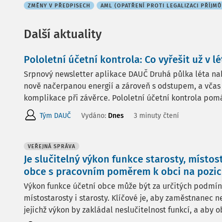
ZMĚNY V PŘEDPISECH
AML (OPATŘENÍ PROTI LEGALIZACI PŘÍJMŮ
Další aktuality
Pololetní účetní kontrola: Co vyřešit už v lé
Srpnový newsletter aplikace DAUČ Druhá půlka léta nabí
nově načerpanou energií a zároveň s odstupem, a včas 
komplikace při závěrce. Pololetní účetní kontrola pomá
Tým DAUČ
Vydáno:
Dnes
3 minuty čtení
VEŘEJNÁ SPRÁVA
Je slučitelný výkon funkce starosty, místos
obce s pracovním poměrem k obci na pozici
Výkon funkce účetní obce může být za určitých podmínek
místostarosty i starosty. Klíčové je, aby zaměstnanec n
jejichž výkon by zakládal neslučitelnost funkcí, a aby ob