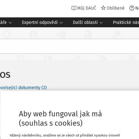
Můj DAUČ
Oblíbené
N
táře
Expertní odpovědi
Další oblasti
Praktické nás
EOS
uvisející dokumenty (2)
Aby web fungoval jak má
pomínky k návrhu zákona o ekonomické
Oblíbené
(souhlas s cookies)
statek proporcionality v povinnostech
není možné, aby stejné povinnosti a
Stáhnout
Vážený návštěvníku, snažíme se ze všech sil přinášet vysokou úroveň