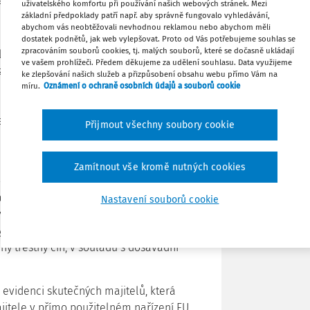
stnanců či malé účetní podnikající „při
uživatelského komfortu při používání našich webových stránek. Mezi
základní předpoklady patří např. aby správně fungovalo vyhledávání,
abychom vás neobtěžovali nevhodnou reklamou nebo abychom měli
Tisknout
dostatek podnětů, jak web vylepšovat. Proto od Vás potřebujeme souhlas se
zpracováním souborů cookies, tj. malých souborů, které se dočasně ukládají
 klienta ukládá podle KDP nepřiměřené
ve vašem prohlížeči. Předem děkujeme za udělení souhlasu. Data využijeme
zákona žádné zmírnění ani
Sdílet
ke zlepšování našich služeb a přizpůsobení obsahu webu přímo Vám na
míru.
Oznámení o ochraně osobních údajů a souborů cookie
e bez zavedení proporcionálního
e část drobných podnikatelů AML
Poznámka
de vnímat jako nadbytečnou
Přijmout všechny soubory cookie
 oproti bankám.
DP zásadně nesouhlasí s tím, aby
Zamítnout vše kromě nutných cookies
onu daňového poradenství mohl ukládat
 zásah do profesní samosprávy, a
Nastavení souborů cookie
vrhuje zpřesnit podmínky pro pozastavení
 na „relevantní“ trestné činy podle
ý trestný čin, v souladu s dosavadní
evidenci skutečných majitelů, která
jitele v přímo použitelném nařízení EU