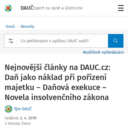
DAUČ
Expert na daně a účetnictví
Menu
Domů
Aktuality
Rozšířené vyhledávání
Nejnovější články na DAUC.cz:
Daň jako náklad při pořízení
majetku – Daňová exekuce –
Novela insolvenčního zákona
Tým DAUČ
Vydáno
:
2. 4. 2019
3 minuty čtení