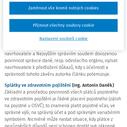
(dlouhodobým) hmotným a nehmotným majetkem, a jejich
Zamítnout vše kromě nutných cookies
eventuálního zahrnutí do ocenění tohoto majetku.
Povinnost správce daně vyzvat navrhovatele k
Přijmout všechny soubory cookie
předložení důkazů v řízení o návrhu na vyloučení
majetku z daňové exekuce
(Mgr. Klára Koukalová)
Nastavení souborů cookie
Tento článek se zaměřuje na řízení o návrhu na vyloučení
majetku z daňové exekuce, zejména na důkazní břemeno
navrhovatele a Nejvyšším správním soudem dovozenou
povinnost správce daně, resp. odvolacího orgánu, vyzvat
navrhovatele k předložení důkazů, kdy s účelností a
správností tohoto závěru autorka článku polemizuje.
Splátky ve zdravotním pojištění
(Ing. Antonín Daněk)
Základní a prvořadou povinností všech plátců pojistného
ve zdravotním pojištění je řádné placení pojistného (záloh
na pojistné u OSVČ), to znamená platit pojistné včas, ve
správné výši, na správný účet a pod správným variabilním
symbolem. Nicméně může nastat situace, kdy plátce z
nejrůznějších důvodů není schopen dostát své zákonné