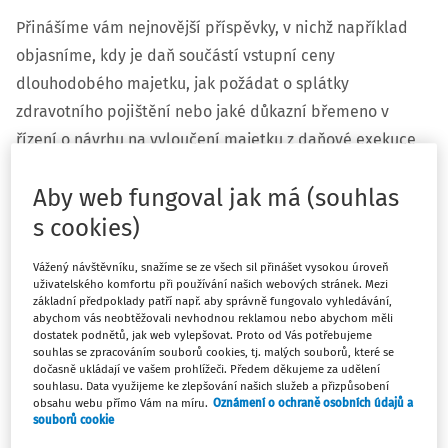
Přinášíme vám nejnovější příspěvky, v nichž například
objasníme, kdy je daň součástí vstupní ceny
dlouhodobého majetku, jak požádat o splátky
zdravotního pojištění nebo jaké důkazní břemeno v
řízení o návrhu na vyloučení majetku z daňové exekuce
nese daňový subjekt.
Aby web fungoval jak má (souhlas
Příspěvky budou součástí právě připravovaného tištěného
s cookies)
časopisu Daně a právo v praxi č. 4/2019, který vychází
Vážený návštěvníku, snažíme se ze všech sil přinášet vysokou úroveň
koncem příštího týdne. Již nyní však předplatitelé našich
uživatelského komfortu při používání našich webových stránek. Mezi
verzí DAUC a EXPERT mají články k dispozici v sekci
OBSAH
základní předpoklady patří např. aby správně fungovalo vyhledávání,
/ ODBORNÉ ČLÁNKY
.
abychom vás neobtěžovali nevhodnou reklamou nebo abychom měli
dostatek podnětů, jak web vylepšovat. Proto od Vás potřebujeme
souhlas se zpracováním souborů cookies, tj. malých souborů, které se
Daně jako vedlejší pořizovací náklady ve vstupní ceně
dočasně ukládají ve vašem prohlížeči. Předem děkujeme za udělení
dlouhodobého majetku
(Ing. Otakar Machala)
souhlasu. Data využijeme ke zlepšování našich služeb a přizpůsobení
obsahu webu přímo Vám na míru.
Oznámení o ochraně osobních údajů a
V článku se zaměříme na otázky účetního a daňového
souborů cookie
posouzení daní, jež nějakým způsobem souvisí s