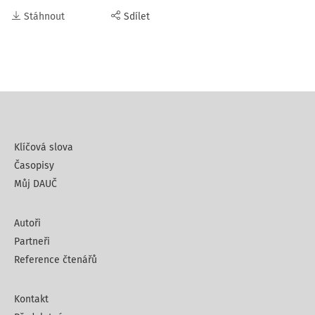
Stáhnout
Sdílet
Klíčová slova
Časopisy
Můj DAUČ
Autoři
Partneři
Reference čtenářů
Kontakt