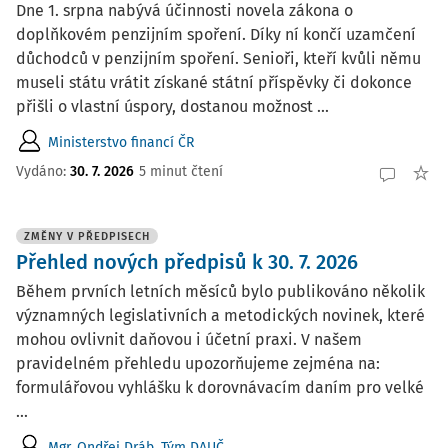
Dne 1. srpna nabývá účinnosti novela zákona o
doplňkovém penzijním spoření. Díky ní končí uzamčení
důchodců v penzijním spoření. Senioři, kteří kvůli němu
museli státu vrátit získané státní příspěvky či dokonce
přišli o vlastní úspory, dostanou možnost ...
Ministerstvo financí ČR
Vydáno:
30. 7. 2026
5 minut čtení
ZMĚNY V PŘEDPISECH
Přehled nových předpisů k 30. 7. 2026
Během prvních letních měsíců bylo publikováno několik
významných legislativních a metodických novinek, které
mohou ovlivnit daňovou i účetní praxi. V našem
pravidelném přehledu upozorňujeme zejména na:
formulářovou vyhlášku k dorovnávacím daním pro velké
...
Mgr. Ondřej Dráb
,
Tým DAUČ