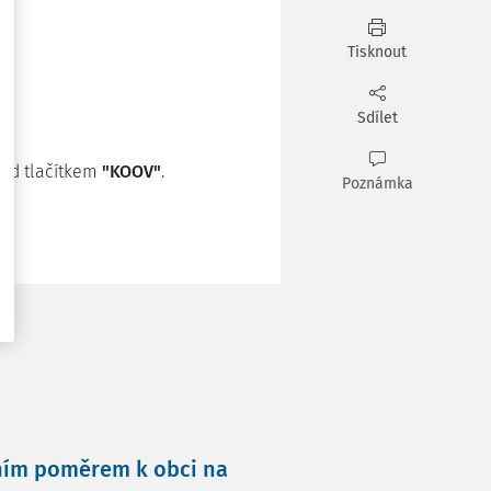
Tisknout
Sdílet
pod tlačítkem
"KOOV"
.
Poznámka
vním poměrem k obci na