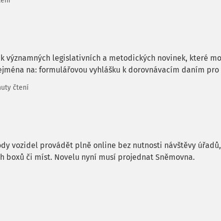
tení
k významných legislativních a metodických novinek, které mo
jména na: formulářovou vyhlášku k dorovnávacím daním pro v
uty čtení
ody vozidel provádět plně online bez nutnosti návštěvy úřadů
ch boxů či míst. Novelu nyní musí projednat Sněmovna.