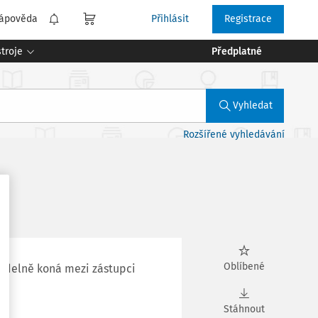
ápověda
Přihlásit
Registrace
troje
Předplatné
Vyhledat
Rozšířené vyhledávání
Oblíbené
videlně koná mezi zástupci
Stáhnout