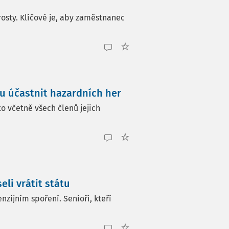
rosty. Klíčové je, aby zaměstnanec
u účastnit hazardních her
to včetně všech členů jejich
li vrátit státu
zijním spoření. Senioři, kteří