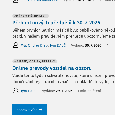
Ministerstvo financí ČR
Vydáno:
30. 7. 2026
5 minut č
ZMĚNY V PŘEDPISECH
Přehled nových předpisů k 30. 7. 2026
Během prvních letních měsíců bylo publikováno několi
praxi. V našem pravidelném přehledu upozorňujeme ze
Mgr. Ondřej Dráb
,
Tým DAUČ
Vydáno:
30. 7. 2026
4 min
MAJETEK, ODPISY, REZERVY
Online převody vozidel na obzoru
Vláda tento týden schválila novelu, která umožní přev
doručování registračních značek a dokladů do výdejní
Tým DAUČ
Vydáno:
29. 7. 2026
1 minuta čtení
Zobrazit více