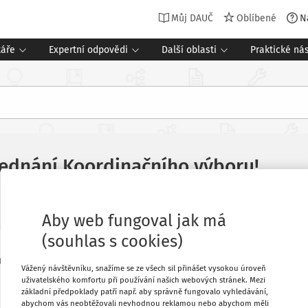
Můj DAUČ
Oblíbené
N
táře
Expertní odpovědi
Další oblasti
Praktické nás
 jednání Koordinačního výboru!
Aby web fungoval jak má
(souhlas s cookies)
ejnovější zápisy z jednání Koordinačního výboru, které se pra
Vážený návštěvníku, snažíme se ze všech sil přinášet vysokou úroveň
uživatelského komfortu při používání našich webových stránek. Mezi
základní předpoklady patří např. aby správně fungovalo vyhledávání,
abychom vás neobtěžovali nevhodnou reklamou nebo abychom měli