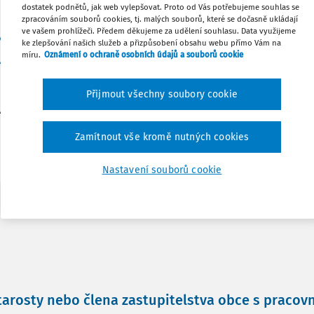
dostatek podnětů, jak web vylepšovat. Proto od Vás potřebujeme souhlas se
zpracováním souborů cookies, tj. malých souborů, které se dočasně ukládají
ve vašem prohlížeči. Předem děkujeme za udělení souhlasu. Data využijeme
 výzkum a vývoj
ke zlepšování našich služeb a přizpůsobení obsahu webu přímo Vám na
míru.
Oznámení o ochraně osobních údajů a souborů cookie
ných položek v situaci jednoho či více spoludlužníků
Přijmout všechny soubory cookie
veřejňujeme v sekci
Obsah - Nejnovější právní předpisy
, zde 
Zamítnout vše kromě nutných cookies
Nastavení souborů cookie
starosty nebo člena zastupitelstva obce s praco