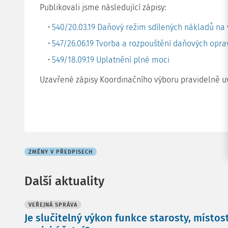
Publikovali jsme následující zápisy:
540/20.03.19 Daňový režim sdílených nákladů na
547/26.06.19 Tvorba a rozpouštění daňových oprav
549/18.09.19 Uplatnění plné moci
Uzavřené zápisy Koordinačního výboru pravidelně u
ZMĚNY V PŘEDPISECH
Další aktuality
VEŘEJNÁ SPRÁVA
Je slučitelný výkon funkce starosty, místo