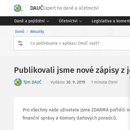
DAUČ
Expert na daně a účetnictví
Daně a pojištění
Účetnictví
Legislativa a komen
Domů
Aktuality
Publikovali jsme nové zápisy z
Tým DAUČ
Vydáno
:
30. 9. 2019
1 minuta čtení
Pro všechny naše uživatele jsme ZDARMA pořídili n
finanční správy a Komory daňových poradců.