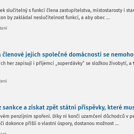
 slučitelný s funkcí člena zastupitelstva, místostarosty i sta
kon by zakládal neslučitelnost funkcí, a aby obec ...
tení
 a členové jejich společné domácnosti se nemoho
h her zapisují i příjemci „superdávky“ se složkou živobytí, a 
tení
sankce a získat zpět státní příspěvky, které muse
vém penzijním spoření. Díky ní končí uzamčení důchodců v pen
či dokonce přišli o vlastní úspory, dostanou možnost ...