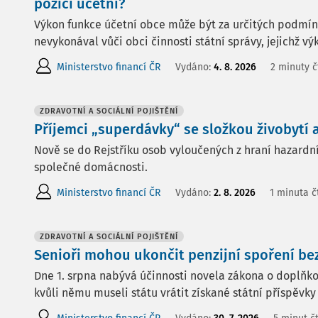
pozici účetní?
Výkon funkce účetní obce může být za určitých podmínek
nevykonával vůči obci činnosti státní správy, jejichž vý
Ministerstvo financí ČR
Vydáno:
4. 8. 2026
2 minuty č
ZDRAVOTNÍ A SOCIÁLNÍ POJIŠTĚNÍ
Příjemci „superdávky“ se složkou živobytí
Nově se do Rejstříku osob vyloučených z hraní hazardníc
společné domácnosti.
Ministerstvo financí ČR
Vydáno:
2. 8. 2026
1 minuta č
ZDRAVOTNÍ A SOCIÁLNÍ POJIŠTĚNÍ
Senioři mohou ukončit penzijní spoření bez 
Dne 1. srpna nabývá účinnosti novela zákona o doplňko
kvůli němu museli státu vrátit získané státní příspěvky 