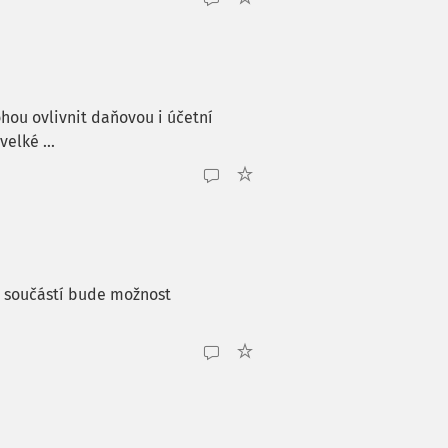
hou ovlivnit daňovou i účetní
elké ...
, součástí bude možnost