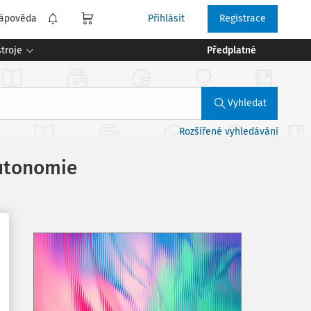
ápověda
Přihlásit
Registrace
troje
Předplatné
Vyhledat
Rozšířené vyhledávání
autonomie