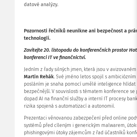
datové analýzy.
Pozornosti řečníků neunikne ani bezpečnost a pr
technologií.
Zavítejte 20. listopadu do konferenčních prostor Ho
konferenci IT ve finančnictví.
Jedním z řady silných jmen, která jsou v avizované
Martin Rehák
. Své jméno letos spojil s ambiciózním
posláním je snaha pomocí umělé inteligence hlídat d
bezpečnější. V souvislosti s tématem konference s
dopad AI na finanční služby a interní IT procesy bank
rizika spojená s automatizací a autonomií.
Prezentaci věnovanou zabezpečení před online po
systémů před cíleným i generickým malwarem, útok
phishingovými útoky zájemcům z řad účastníků kon