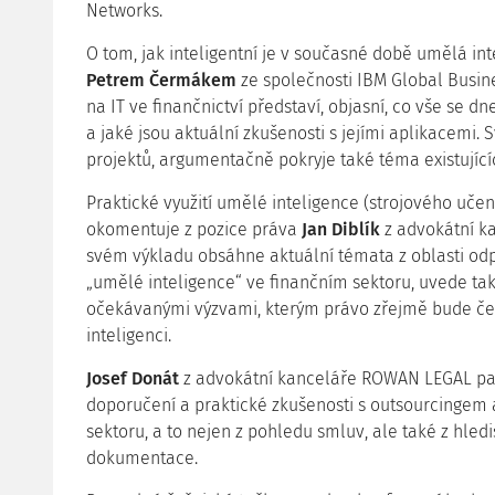
Networks.
O tom, jak inteligentní je v současné době umělá i
Petrem Čermákem
ze společnosti IBM Global Busine
na IT ve finančnictví představí, objasní, co vše se
a jaké jsou aktuální zkušenosti s jejími aplikacemi.
projektů, argumentačně pokryje také téma existujíc
Praktické využití umělé inteligence (strojového učení)
okomentuje z pozice práva
Jan Diblík
z advokátní 
svém výkladu obsáhne aktuální témata z oblasti odp
„umělé inteligence“ ve finančním sektoru, uvede tak
očekávanými výzvami, kterým právo zřejmě bude čel
inteligenci.
Josef Donát
z advokátní kanceláře ROWAN LEGAL pak
doporučení a praktické zkušenosti s outsourcingem
sektoru, a to nejen z pohledu smluv, ale také z hledi
dokumentace.