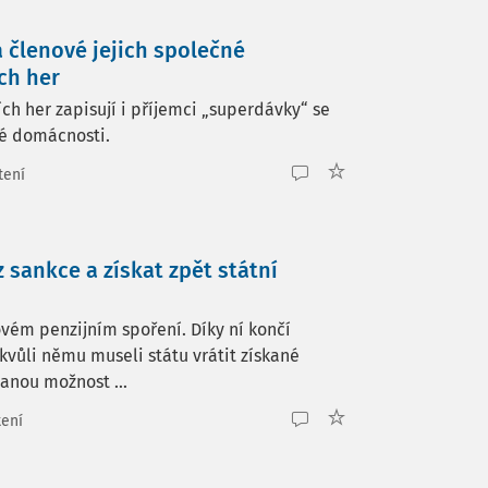
a členové jejich společné
ch her
ch her zapisují i příjemci „superdávky“ se
né domácnosti.
tení
 sankce a získat zpět státní
vém penzijním spoření. Díky ní končí
kvůli němu museli státu vrátit získané
tanou možnost ...
tení