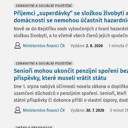
ZDRAVOTNÍ A SOCIÁLNÍ POJIŠTĚNÍ
Příjemci „superdávky“ se složkou živobytí 
domácnosti se nemohou účastnit hazardní
Nově se do Rejstříku osob vyloučených z hraní hazardní
složkou živobytí, a to včetně všech členů jejich společ
Ministerstvo financí ČR
Vydáno:
2. 8. 2026
1 minuta č
ZDRAVOTNÍ A SOCIÁLNÍ POJIŠTĚNÍ
Senioři mohou ukončit penzijní spoření bez
příspěvky, které museli vrátit státu
Dne 1. srpna nabývá účinnosti novela zákona o doplňko
uzamčení důchodců v penzijním spoření. Senioři, kteří 
státní příspěvky či dokonce přišli o vlastní úspory, dos
Ministerstvo financí ČR
Vydáno:
30. 7. 2026
5 minut č