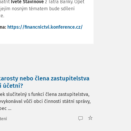
atřit
Ivetě Štavinové
z Tatra Banky. Opět
, jejím nosným tématem bude sdílení
e.
 na:
https://financnictvi.konference.cz/
tarosty nebo člena zastupitelstva
 účetní?
 slučitelný s funkcí člena zastupitelstva,
evykonával vůči obci činnosti státní správy,
ec ...
tení