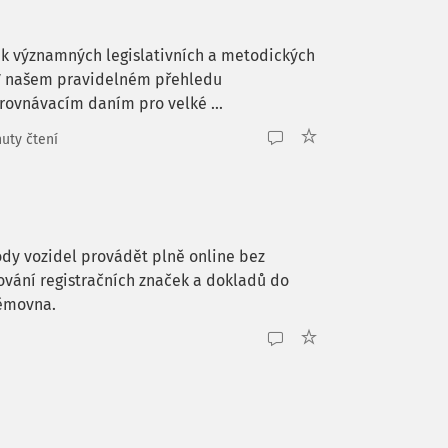
k významných legislativních a metodických
. V našem pravidelném přehledu
ovnávacím daním pro velké ...
uty čtení
ody vozidel provádět plně online bez
ování registračních značek a dokladů do
němovna.