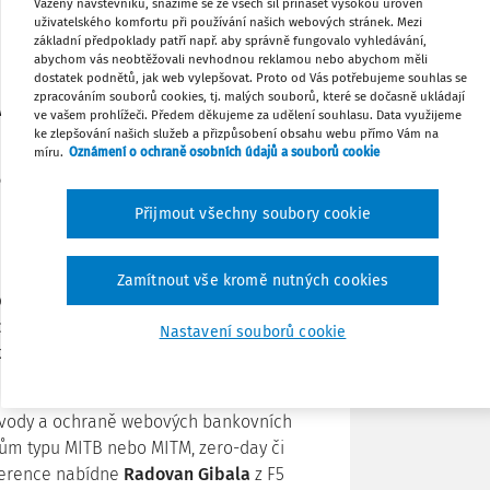
Vážený návštěvníku, snažíme se ze všech sil přinášet vysokou úroveň
uživatelského komfortu při používání našich webových stránek. Mezi
základní předpoklady patří např. aby správně fungovalo vyhledávání,
Tisknout
abychom vás neobtěžovali nevhodnou reklamou nebo abychom měli
dostatek podnětů, jak web vylepšovat. Proto od Vás potřebujeme souhlas se
zpracováním souborů cookies, tj. malých souborů, které se dočasně ukládají
ávní rámec implementace nových
ve vašem prohlížeči. Předem děkujeme za udělení souhlasu. Data využijeme
Sdílet
ke zlepšování našich služeb a přizpůsobení obsahu webu přímo Vám na
míru.
Oznámení o ochraně osobních údajů a souborů cookie
telu Grandior a buďte v centru dění na
Poznámka
Přijmout všechny soubory cookie
m programu konference zastoupena, je
 startupem Bulletproof AI. Jeho hlavním
Zamítnout vše kromě nutných cookies
alší umělé inteligence a učinit je tak
e přednáška Martina Reháka zaměří na
Nastavení souborů cookie
 a finančních institucí, zejména pak na
dvody a ochraně webových bankovních
ům typu MITB nebo MITM, zero-day či
ference nabídne
Radovan Gibala
z F5