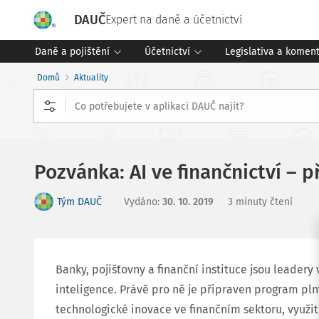
DAUČ
Expert na daně a účetnictví
Daně a pojištění
Účetnictví
Legislativa a komen
Domů
Aktuality
Pozvánka: AI ve finančnictví – p
Tým DAUČ
Vydáno
:
30. 10. 2019
3 minuty čtení
Banky, pojišťovny a finanční instituce jsou leader
inteligence. Právě pro ně je připraven program p
technologické inovace ve finančním sektoru, využit