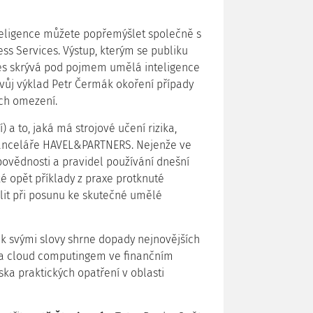
nteligence můžete popřemýšlet společně s
ss Services. Výstup, kterým se publiku
 dnes skrývá pod pojmem umělá inteligence
 Svůj výklad Petr Čermák okoření případy
ích omezení.
 a to, jaká má strojové učení rizika,
kanceláře HAVEL&PARTNERS. Nejenže ve
ovědnosti a pravidel používání dnešní
é opět příklady z praxe protknuté
it při posunu ke skutečné umělé
 svými slovy shrne dopady nejnovějších
 a cloud computingem ve finančním
ska praktických opatření v oblasti