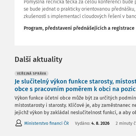
Pomyslná řečnická tečka za celou konferencí bude p
se bude jednat o prakticky orientovanou přednášku
zkušeností s implementací cloudových řešení v banc
Program, představení přednášejících a registrace
Další aktuality
VEŘEJNÁ SPRÁVA
Je slučitelný výkon funkce starosty, místos
obce s pracovním poměrem k obci na pozici
Výkon funkce účetní obce může být za určitých podmínek
místostarosty i starosty. Klíčové je, aby zaměstnanec n
jejichž výkon by zakládal neslučitelnost funkcí, a aby ob
Ministerstvo financí ČR
Vydáno:
4. 8. 2026
2 minuty č