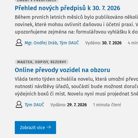
ZMĚNY V PŘEDPISECH
Přehled nových předpisů k 30. 7. 2026
Během prvních letních měsíců bylo publikováno několi
novinek, které mohou ovlivnit daňovou i účetní praxi
upozorňujeme zejména na: formulářovou vyhlášku k dor
Mgr. Ondřej Dráb
,
Tým DAUČ
Vydáno:
30. 7. 2026
4 min
MAJETEK, ODPISY, REZERVY
Online převody vozidel na obzoru
Vláda tento týden schválila novelu, která umožní přev
nutnosti návštěvy úřadů, součástí bude možnost doruč
výdejních boxů či míst. Novelu nyní musí projednat S
Tým DAUČ
Vydáno:
29. 7. 2026
1 minuta čtení
Zobrazit více