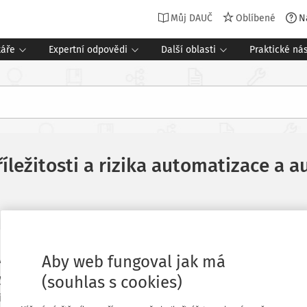
Můj DAUČ
Oblíbené
N
táře
Expertní odpovědi
Další oblasti
Praktické nás
říležitosti a rizika automatizace a 
Oblíbené
Aby web fungoval jak má
y v zavádění nových technologií a umělé
lný zajímavých přednášek zaměřených na
(souhlas s cookies)
í umělé inteligence, strojového učení a
Stáhnout