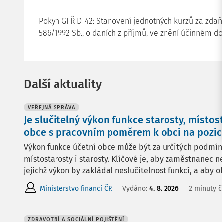
Pokyn GFŘ D-42: Stanovení jednotných kurzů za zdaň
586/1992 Sb., o daních z příjmů, ve znění účinném do
Další aktuality
VEŘEJNÁ SPRÁVA
Je slučitelný výkon funkce starosty, místos
obce s pracovním poměrem k obci na pozici
Výkon funkce účetní obce může být za určitých podmínek
místostarosty i starosty. Klíčové je, aby zaměstnanec n
jejichž výkon by zakládal neslučitelnost funkcí, a aby ob
Ministerstvo financí ČR
Vydáno:
4. 8. 2026
2 minuty č
ZDRAVOTNÍ A SOCIÁLNÍ POJIŠTĚNÍ