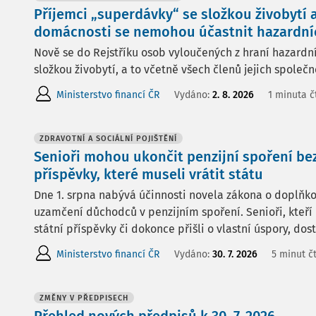
Příjemci „superdávky“ se složkou živobytí 
domácnosti se nemohou účastnit hazardní
Nově se do Rejstříku osob vyloučených z hraní hazardní
složkou živobytí, a to včetně všech členů jejich společ
Ministerstvo financí ČR
Vydáno:
2. 8. 2026
1 minuta č
ZDRAVOTNÍ A SOCIÁLNÍ POJIŠTĚNÍ
Senioři mohou ukončit penzijní spoření bez
příspěvky, které museli vrátit státu
Dne 1. srpna nabývá účinnosti novela zákona o doplňko
uzamčení důchodců v penzijním spoření. Senioři, kteří 
státní příspěvky či dokonce přišli o vlastní úspory, dos
Ministerstvo financí ČR
Vydáno:
30. 7. 2026
5 minut č
ZMĚNY V PŘEDPISECH