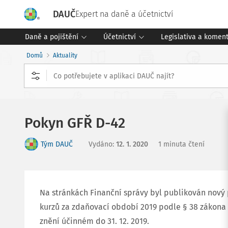
DAUČ
Expert na daně a účetnictví
Daně a pojištění
Účetnictví
Legislativa a komen
Domů
Aktuality
Pokyn GFŘ D-42
Tým DAUČ
Vydáno
:
12. 1. 2020
1 minuta čtení
Na stránkách Finanční správy byl publikován nový
kurzů za zdaňovací období 2019 podle § 38 zákona č
znění účinném do 31. 12. 2019.