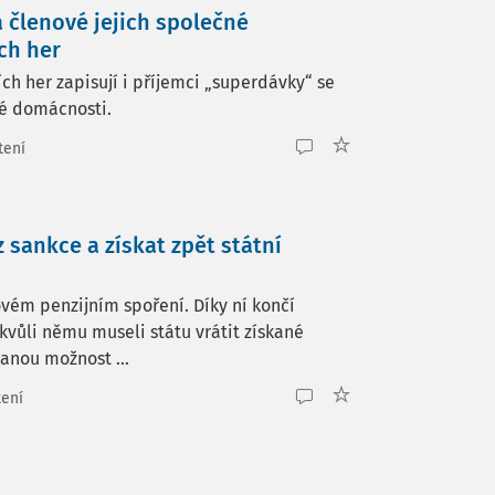
a členové jejich společné
ch her
ch her zapisují i příjemci „superdávky“ se
né domácnosti.
tení
 sankce a získat zpět státní
vém penzijním spoření. Díky ní končí
kvůli němu museli státu vrátit získané
tanou možnost ...
tení