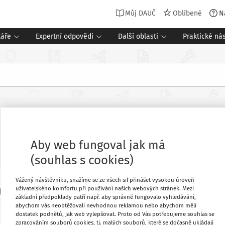
Můj DAUČ
Oblíbené
N
táře
Expertní odpovědi
Další oblasti
Praktické nás
Aby web fungoval jak má
(souhlas s cookies)
Vážený návštěvníku, snažíme se ze všech sil přinášet vysokou úroveň
Oblíbené
uživatelského komfortu při používání našich webových stránek. Mezi
 pokyn GFŘ D-42: Stanovení jednotných
základní předpoklady patří např. aby správně fungovalo vyhledávání,
. 586/1992 Sb., o daních z příjmů, ve
abychom vás neobtěžovali nevhodnou reklamou nebo abychom měli
dostatek podnětů, jak web vylepšovat. Proto od Vás potřebujeme souhlas se
Stáhnout
zpracováním souborů cookies, tj. malých souborů, které se dočasně ukládají