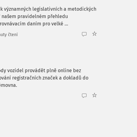
k významných legislativních a metodických
. V našem pravidelném přehledu
ovnávacím daním pro velké ...
uty čtení
ody vozidel provádět plně online bez
ování registračních značek a dokladů do
němovna.