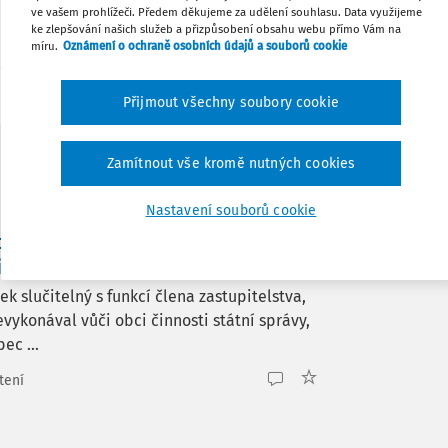
ve vašem prohlížeči. Předem děkujeme za udělení souhlasu. Data využijeme
ke zlepšování našich služeb a přizpůsobení obsahu webu přímo Vám na
ovací období 2019 podle § 38 zákona č.
Tisknout
míru.
Oznámení o ochraně osobních údajů a souborů cookie
 31. 12. 2019
>>>
Přijmout všechny soubory cookie
Sdílet
Zamítnout vše kromě nutných cookies
Poznámka
Nastavení souborů cookie
tarosty nebo člena zastupitelstva
 účetní?
 slučitelný s funkcí člena zastupitelstva,
evykonával vůči obci činnosti státní správy,
ec ...
tení