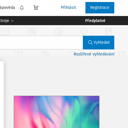
ápověda
Přihlásit
Registrace
troje
Předplatné
Vyhledat
Rozšířené vyhledávání