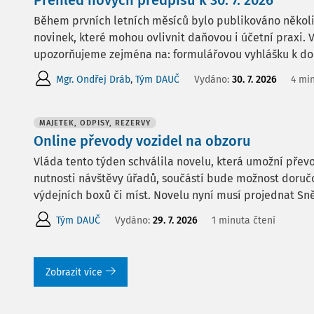
Přehled nových předpisů k 30. 7. 2026
Během prvních letních měsíců bylo publikováno několi
novinek, které mohou ovlivnit daňovou i účetní praxi
upozorňujeme zejména na: formulářovou vyhlášku k dor
Mgr. Ondřej Dráb
,
Tým DAUČ
Vydáno:
30. 7. 2026
4 min
MAJETEK, ODPISY, REZERVY
Online převody vozidel na obzoru
Vláda tento týden schválila novelu, která umožní přev
nutnosti návštěvy úřadů, součástí bude možnost doruč
výdejních boxů či míst. Novelu nyní musí projednat S
Tým DAUČ
Vydáno:
29. 7. 2026
1 minuta čtení
Zobrazit více