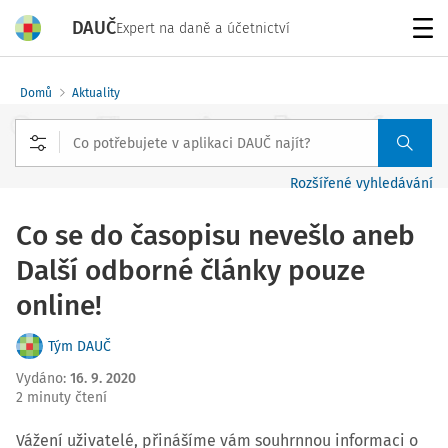
DAUČ
Expert na daně a účetnictví
Menu
Domů
Aktuality
Rozšířené vyhledávání
Co se do časopisu nevešlo aneb
Další odborné články pouze
online!
Tým DAUČ
Vydáno
:
16. 9. 2020
2 minuty čtení
Vážení uživatelé, přinášíme vám souhrnnou informaci o