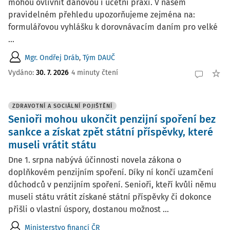
mohou ovlivnit daňovou i účetní praxi. V našem
pravidelném přehledu upozorňujeme zejména na:
formulářovou vyhlášku k dorovnávacím daním pro velké
...
Mgr. Ondřej Dráb
,
Tým DAUČ
Vydáno:
30. 7. 2026
4 minuty čtení
ZDRAVOTNÍ A SOCIÁLNÍ POJIŠTĚNÍ
Senioři mohou ukončit penzijní spoření bez
sankce a získat zpět státní příspěvky, které
museli vrátit státu
Dne 1. srpna nabývá účinnosti novela zákona o
doplňkovém penzijním spoření. Díky ní končí uzamčení
důchodců v penzijním spoření. Senioři, kteří kvůli němu
museli státu vrátit získané státní příspěvky či dokonce
přišli o vlastní úspory, dostanou možnost ...
Ministerstvo financí ČR