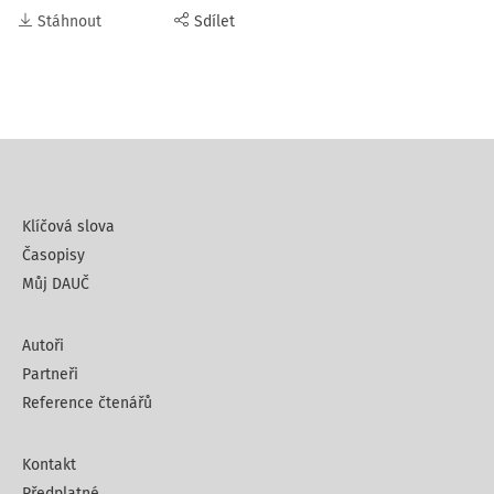
Stáhnout
Sdílet
Klíčová slova
Časopisy
Můj DAUČ
Autoři
Partneři
Reference čtenářů
Kontakt
Předplatné