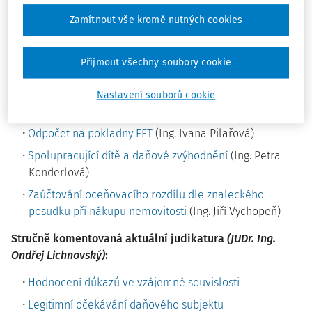
Alena Kohoutková)
Zamítnout vše kromě nutných cookies
Nové odpovědi na vaše dotazy z poradny
:
Vratné obaly – rozpuštění do účetnictví
(Ing. Ivana
Přijmout všechny soubory cookie
Pilařová)
Příjmy společníka společnosti pro daň z příjmů
(Ing.
Nastavení souborů cookie
Petra Konderlová)
Odpočet na pokladny EET
(Ing. Ivana Pilařová)
Spolupracující dítě a daňové zvýhodnění
(Ing. Petra
Konderlová)
Zaúčtování oceňovacího rozdílu dle znaleckého
posudku při nákupu nemovitosti
(Ing. Jiří Vychopeň)
Stručně komentovaná aktuální judikatura
(JUDr. Ing.
Ondřej Lichnovský)
:
Hodnocení důkazů ve vzájemné souvislosti
Legitimní očekávání daňového subjektu