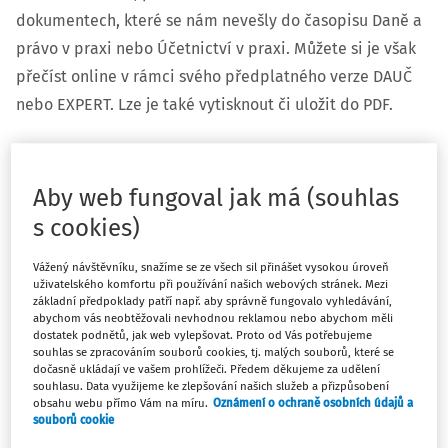
dokumentech, které se nám nevešly do časopisu Daně a
právo v praxi nebo Účetnictví v praxi. Můžete si je však
přečíst online v rámci svého předplatného verze DAUČ
nebo EXPERT. Lze je také vytisknout či uložit do PDF.
Aby web fungoval jak má (souhlas
s cookies)
Vážený návštěvníku, snažíme se ze všech sil přinášet vysokou úroveň
Publikovali jsme pro vás následující téma:
uživatelského komfortu při používání našich webových stránek. Mezi
základní předpoklady patří např. aby správně fungovalo vyhledávání,
Finanční arbitr jako efektivní alternativa k civilnímu
abychom vás neobtěžovali nevhodnou reklamou nebo abychom měli
dostatek podnětů, jak web vylepšovat. Proto od Vás potřebujeme
soudu
(Mgr. Jiří Soukop)
souhlas se zpracováním souborů cookies, tj. malých souborů, které se
Účetnictví společenství vlastníků jednotek – 1. část
(Ing.
dočasně ukládají ve vašem prohlížeči. Předem děkujeme za udělení
souhlasu. Data využijeme ke zlepšování našich služeb a přizpůsobení
Naděžda Klainová)
obsahu webu přímo Vám na míru.
Oznámení o ochraně osobních údajů a
souborů cookie
Pár poznámek k interpretaci daňového řádu
(JUDr.