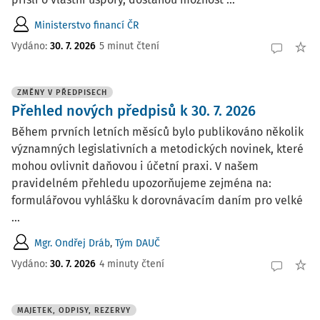
Ministerstvo financí ČR
Vydáno:
30. 7. 2026
5 minut čtení
ZMĚNY V PŘEDPISECH
Přehled nových předpisů k 30. 7. 2026
Během prvních letních měsíců bylo publikováno několik
významných legislativních a metodických novinek, které
mohou ovlivnit daňovou i účetní praxi. V našem
pravidelném přehledu upozorňujeme zejména na:
formulářovou vyhlášku k dorovnávacím daním pro velké
...
Mgr. Ondřej Dráb
,
Tým DAUČ
Vydáno:
30. 7. 2026
4 minuty čtení
MAJETEK, ODPISY, REZERVY