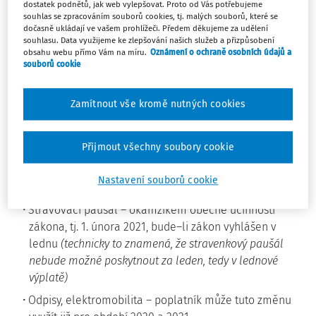
dostatek podnětů, jak web vylepšovat. Proto od Vás potřebujeme
bude–li zákon vyhlášen v lednu).
souhlas se zpracováním souborů cookies, tj. malých souborů, které se
dočasně ukládají ve vašem prohlížeči. Předem děkujeme za udělení
souhlasu. Data využijeme ke zlepšování našich služeb a přizpůsobení
Podrobná informace k jednotlivým ustanovením:
obsahu webu přímo Vám na míru.
Oznámení o ochraně osobních údajů a
souborů cookie
Zákon o daních z příjmů
Zrušení superhrubé mzdy a nové sazby daně z příjmů
Zamítnout vše kromě nutných cookies
15 % a 23 % – účinnost pro celé období 2021
(technicky
si v důsledku pozdější účinnosti může poplatník pro rok
Přijmout všechny soubory cookie
2021 zvolit i dosavadní stav, tj. má možnost volby)
Zvýšení základní slevy na dani na poplatníka – účinnost
Nastavení souborů cookie
pro celé období 2021
Stravovací paušál – okamžikem obecné účinnosti
zákona, tj. 1. února 2021, bude–li zákon vyhlášen v
lednu
(technicky to znamená, že stravenkový paušál
nebude možné poskytnout za leden, tedy v lednové
výplatě)
Odpisy, elektromobilita – poplatník může tuto změnu