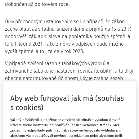
dokončen až po Novém roce.
Díky přechodným ustanovením se i v případě, že zákon
začne platit až v lednu, snížení daně z příjmů na 15 a 23 %
nebo vyšší základní sleva na poplatníka použije zpětně, a
to k 1. lednu 2021. Také změny v odpisech bude možné
využít zpětně, a to i za celý rok 2020.
V případě zvýšení sazeb z tabákových výrobků a
zahřívaného tabáku je nastavení rovněž flexibilní, a to díky
obecně naformulované účinnosti, kdy je změna sazeb
účinná k
„prvnímu dni druhého kalendářního měsíce
následující po měsíci, ve kterém je zákon
Aby web fungoval jak má (souhlas
vyhlášen.“
Ukončení legislativního procesu v lednu by tedy
s cookies)
znamenalo účinnost daného opatření o 1 měsíc později,
než byl původní harmonogram (nové sazby v takovém
Vážený návštěvníku, snažíme se ze všech sil přinášet vysokou úroveň
případě budou platit od 1. března 2021). V případě snížení
uživatelského komfortu při používání našich webových stránek. Mezi
sazby na motorovou naftu o 1 Kč/l je účinnost navázána
základní předpoklady patří např. aby správně fungovalo vyhledávání,
abychom vás neobtěžovali nevhodnou reklamou nebo abychom měli
na okamžik obecné účinností zákona (tj. 1. února 2021,