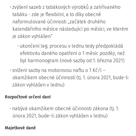
zvýšení sazeb z tabákových výrobků a zahřívaného
tabáku - zde je flexibilní, a to díky obecně
naformulované účinnosti „začátek druhého
kalendářního měsíce následující po měsíci, ve kterém
je zákon vyhlášen“
ukončení leg. procesu v lednu tedy předpokládá
efektivitu daného opatření o 1 měsíc později, než
byl harmonogram (nové sazby od 1. března 2021)
snížení sazby na motorovou naftu o 1 Kč/l –
okamžikem obecné účinností (tj. 1. února 2021, bude-li
zákon vyhlášen v lednu)
Rozpočtové určení daní
nabývá okamžikem obecné účinnosti zákona (tj. 1.
února 2021, bude–li zákon vyhlášen v lednu)
Majetkové daně