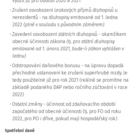
využít již pro období 2020 a 2021
Zrušení osvobození úrokových příjmů dluhopisů u
nerezidentů - na dluhopisy emitované od 1. ledna
2022
(plně v souladu s původním záměrem)
Zavedení osvobození státních dluhopisů - okamžikem
obecné účinnosti zákona
(tj. pro státní dluhopisy
emitované od 1. února 2021, bude-li zákon vyhlášen v
lednu)
Odstropování daňového bonusu - na úpravu dopadá
přechodné ustanovení ke zrušení superhrubé mzdy. Je
tedy použitelné již pro rok 2021 (reálně se promítne na
základě podaného DAP nebo ročního zúčtování v roce
2022)
Ostatní změny - účinnost od zdaňovacího období
započatého od obecné účinnosti (tj. pro FO od roku
2022, pro PO i dříve, pokud mají hospodářský rok)
Spotřební daně