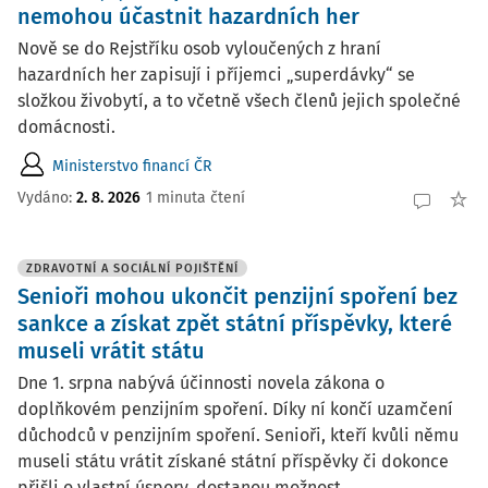
nemohou účastnit hazardních her
Nově se do Rejstříku osob vyloučených z hraní
hazardních her zapisují i příjemci „superdávky“ se
složkou živobytí, a to včetně všech členů jejich společné
domácnosti.
Ministerstvo financí ČR
Vydáno:
2. 8. 2026
1 minuta čtení
ZDRAVOTNÍ A SOCIÁLNÍ POJIŠTĚNÍ
Senioři mohou ukončit penzijní spoření bez
sankce a získat zpět státní příspěvky, které
museli vrátit státu
Dne 1. srpna nabývá účinnosti novela zákona o
doplňkovém penzijním spoření. Díky ní končí uzamčení
důchodců v penzijním spoření. Senioři, kteří kvůli němu
museli státu vrátit získané státní příspěvky či dokonce
přišli o vlastní úspory, dostanou možnost ...