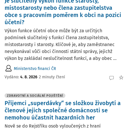
Je slučitelný výkon funkce starosty,
místostarosty nebo člena zastupitelstva
obce s pracovním poměrem k obci na pozici
účetní?
Výkon funkce účetní obce může být za určitých
podmínek slučitelný s funkcí člena zastupitelstva,
místostarosty i starosty. Klíčové je, aby zaměstnanec
nevykonával vůči obci činnosti státní správy, jejichž
výkon by zakládal neslučitelnost funkcí, a aby obec ...
Ministerstvo financí ČR
Vydáno:
4. 8. 2026
2 minuty čtení
ZDRAVOTNÍ A SOCIÁLNÍ POJIŠTĚNÍ
Příjemci „superdávky“ se složkou živobytí a
členové jejich společné domácnosti se
nemohou účastnit hazardních her
Nově se do Rejstříku osob vyloučených z hraní