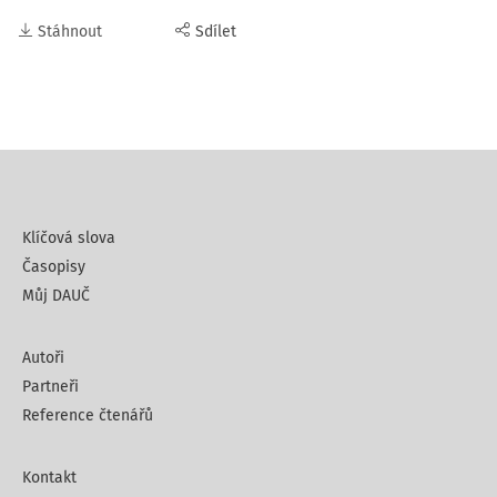
Stáhnout
Sdílet
Klíčová slova
Časopisy
Můj DAUČ
Autoři
Partneři
Reference čtenářů
Kontakt