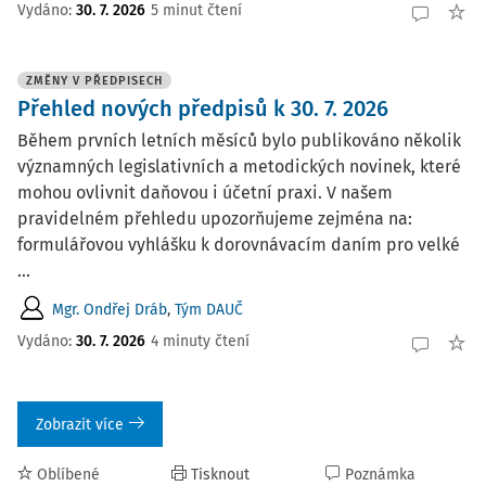
Vydáno:
30. 7. 2026
5 minut čtení
ZMĚNY V PŘEDPISECH
Přehled nových předpisů k 30. 7. 2026
Během prvních letních měsíců bylo publikováno několik
významných legislativních a metodických novinek, které
mohou ovlivnit daňovou i účetní praxi. V našem
pravidelném přehledu upozorňujeme zejména na:
formulářovou vyhlášku k dorovnávacím daním pro velké
...
Mgr. Ondřej Dráb
,
Tým DAUČ
Vydáno:
30. 7. 2026
4 minuty čtení
Zobrazit více
Oblíbené
Tisknout
Poznámka