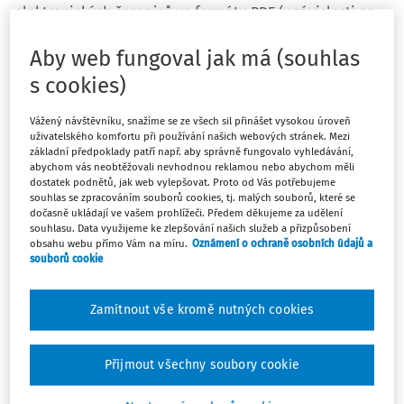
elektronických časopisů ve formátu PDF (v závislosti na
obsahu dané licence), které si můžete uložit nebo
Aby web fungoval jak má (souhlas
vytisknout, a mít tak všechny příspěvky přehledně
s cookies)
pohromadě.
Vážený návštěvníku, snažíme se ze všech sil přinášet vysokou úroveň
uživatelského komfortu při používání našich webových stránek. Mezi
základní předpoklady patří např. aby správně fungovalo vyhledávání,
Pro prohlížení a stažení PDF souborů je nutné se
abychom vás neobtěžovali nevhodnou reklamou nebo abychom měli
dostatek podnětů, jak web vylepšovat. Proto od Vás potřebujeme
přihlásit. Jednotlivé číslo lze stáhnout maximálně 2x.
souhlas se zpracováním souborů cookies, tj. malých souborů, které se
dočasně ukládají ve vašem prohlížeči. Předem děkujeme za udělení
Naši předplatitelé mají přístup do
archivu
souhlasu. Data využijeme ke zlepšování našich služeb a přizpůsobení
časopisů
(většina titulů je zde od roku 2011 do
obsahu webu přímo Vám na míru.
Oznámení o ochraně osobních údajů a
souborů cookie
současnosti), který pravidelně doplňujeme o nová čísla.
Nyní zde nově naleznete tato vydání:
Zamítnout vše kromě nutných cookies
Daně a právo v praxi
č. 10/2020
Účetnictví v praxi
č. 10/2020
Přijmout všechny soubory cookie
Daňová a hospodářská kartotéka
č. 12-13/2020