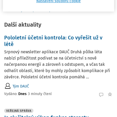
Nastavení souborů cookie
Účetnictví neziskového sektoru
č. 10/2020
Otázky & odpovědi z praxe
č. 10/2020
Další aktuality
Pololetní účetní kontrola: Co vyřešit už v
létě
Srpnový newsletter aplikace DAUČ Druhá půlka léta
nabízí příležitost podívat se na účetnictví s nově
načerpanou energií a zároveň s odstupem, a včas tak
odhalit oblasti, které by mohly způsobit komplikace při
závěrce. Pololetní účetní kontrola pomáhá ...
Tým DAUČ
Vydáno:
Dnes
3 minuty čtení
VEŘEJNÁ SPRÁVA