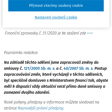
příjmu a z majetku v návaznosti na Mnohostrannou
Přijmout všechny soubory cookie
úmluvu o implementaci opatření k boji proti snižování
daňového základu a přesouvání zisků ve vztahu k
Nastavení souborů cookie
daňovým smlouvám
Finanční zpravodaj č. 31/2020 je ke stažení zde
>>>
Poznámka redakce:
Na základě těchto sdělení jsme zapracovali změny do
smlouvy č.
121/2005 Sb. m. s.
a č.
40/2007 Sb. m. s.
Postup
zapracovávání změn, které vycházejí v těchto sděleních,
byl speciálně domluven s Ministerstvem
financí tak, abyste
měli k dispozici vždy aktuální verzi přímo dané smlouvy o
zamezení dvojího zdanění.
Nové pokyny, předpisy a informace můžete sledovat na
stránce
Nejnovější právní předpisy
.