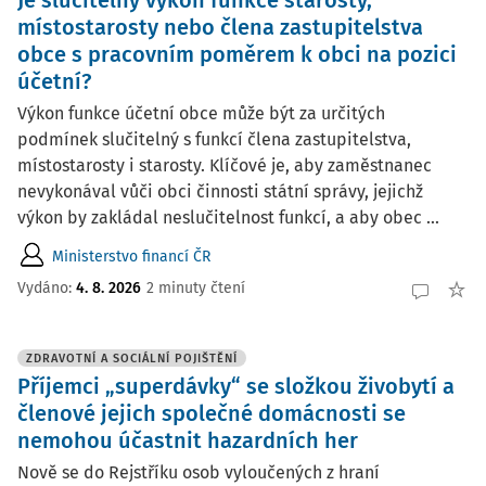
Je slučitelný výkon funkce starosty,
místostarosty nebo člena zastupitelstva
obce s pracovním poměrem k obci na pozici
účetní?
Výkon funkce účetní obce může být za určitých
podmínek slučitelný s funkcí člena zastupitelstva,
místostarosty i starosty. Klíčové je, aby zaměstnanec
nevykonával vůči obci činnosti státní správy, jejichž
výkon by zakládal neslučitelnost funkcí, a aby obec ...
Ministerstvo financí ČR
Vydáno:
4. 8. 2026
2 minuty čtení
ZDRAVOTNÍ A SOCIÁLNÍ POJIŠTĚNÍ
Příjemci „superdávky“ se složkou živobytí a
členové jejich společné domácnosti se
nemohou účastnit hazardních her
Nově se do Rejstříku osob vyloučených z hraní