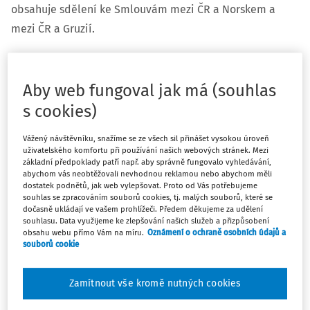
obsahuje sdělení ke Smlouvám mezi ČR a Norskem a
mezi ČR a Gruzií.
Aby web fungoval jak má (souhlas
Finanční zpravodaj č. 31/2020
obsahuje:
s cookies)
40.
Sdělení ke Smlouvě mezi vládou České republiky a
Vážený návštěvníku, snažíme se ze všech sil přinášet vysokou úroveň
vládou Norského království o zamezení dvojímu
uživatelského komfortu při používání našich webových stránek. Mezi
základní předpoklady patří např. aby správně fungovalo vyhledávání,
zdanění
a zabránění daňovému úniku v oboru daní z
abychom vás neobtěžovali nevhodnou reklamou nebo abychom měli
příjmu v návaznosti na Mnohostrannou úmluvu o
dostatek podnětů, jak web vylepšovat. Proto od Vás potřebujeme
implementaci opatření k boji proti snižování daňového
souhlas se zpracováním souborů cookies, tj. malých souborů, které se
dočasně ukládají ve vašem prohlížeči. Předem děkujeme za udělení
základu a přesouvání zisků ve vztahu k daňovým
souhlasu. Data využijeme ke zlepšování našich služeb a přizpůsobení
smlouvám
obsahu webu přímo Vám na míru.
Oznámení o ochraně osobních údajů a
souborů cookie
41.
Sdělení ke Smlouvě mezi vládou České republiky a
Zamítnout vše kromě nutných cookies
orgánem výkonné moci Gruzie o zamezení dvojímu
zdanění
a zabránění daňovému úniku v oboru daní z