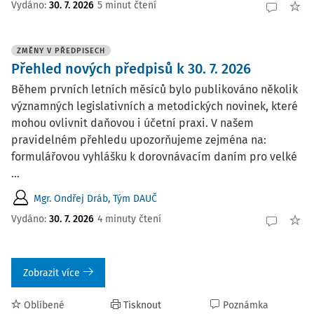
Vydáno:
30. 7. 2026
5 minut čtení
ZMĚNY V PŘEDPISECH
Přehled nových předpisů k 30. 7. 2026
Během prvních letních měsíců bylo publikováno několik
významných legislativních a metodických novinek, které
mohou ovlivnit daňovou i účetní praxi. V našem
pravidelném přehledu upozorňujeme zejména na:
formulářovou vyhlášku k dorovnávacím daním pro velké
...
Mgr. Ondřej Dráb
,
Tým DAUČ
Vydáno:
30. 7. 2026
4 minuty čtení
Zobrazit více
Oblíbené
Tisknout
Poznámka