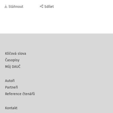
Stáhnout
Sdílet
Klíčová slova
Časopisy
Můj DAUČ
Autoři
Partneři
Reference čtenářů
Kontakt