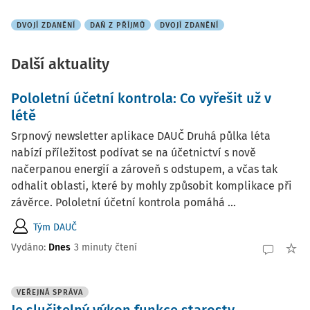
DVOJÍ ZDANĚNÍ
DAŇ Z PŘÍJMŮ
DVOJÍ ZDANĚNÍ
Další aktuality
Pololetní účetní kontrola: Co vyřešit už v
létě
Srpnový newsletter aplikace DAUČ Druhá půlka léta
nabízí příležitost podívat se na účetnictví s nově
načerpanou energií a zároveň s odstupem, a včas tak
odhalit oblasti, které by mohly způsobit komplikace při
závěrce. Pololetní účetní kontrola pomáhá ...
Tým DAUČ
Vydáno:
Dnes
3 minuty čtení
VEŘEJNÁ SPRÁVA