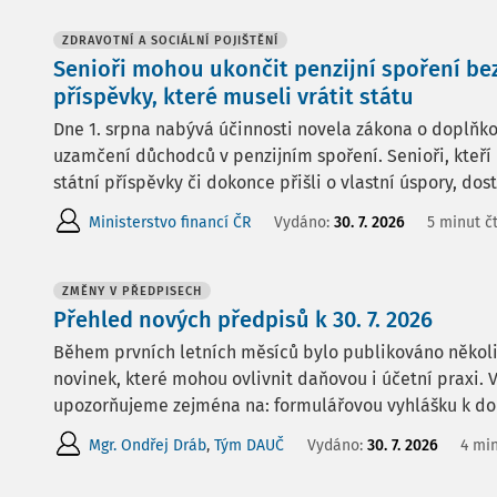
ZDRAVOTNÍ A SOCIÁLNÍ POJIŠTĚNÍ
Senioři mohou ukončit penzijní spoření bez
příspěvky, které museli vrátit státu
Dne 1. srpna nabývá účinnosti novela zákona o doplňko
uzamčení důchodců v penzijním spoření. Senioři, kteří 
státní příspěvky či dokonce přišli o vlastní úspory, dos
Ministerstvo financí ČR
Vydáno:
30. 7. 2026
5 minut č
ZMĚNY V PŘEDPISECH
Přehled nových předpisů k 30. 7. 2026
Během prvních letních měsíců bylo publikováno několi
novinek, které mohou ovlivnit daňovou i účetní praxi
upozorňujeme zejména na: formulářovou vyhlášku k dor
Mgr. Ondřej Dráb
,
Tým DAUČ
Vydáno:
30. 7. 2026
4 min