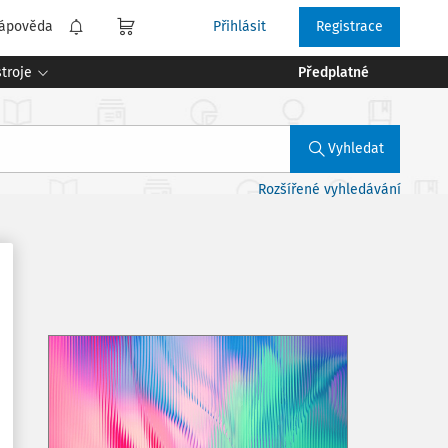
ápověda
Přihlásit
Registrace
troje
Předplatné
Vyhledat
Rozšířené vyhledávání