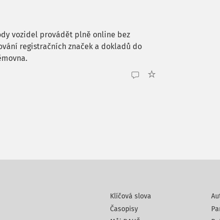
ody vozidel provádět plně online bez
ování registračních značek a dokladů do
němovna.
Klíčová slova
Au
Časopisy
Pa