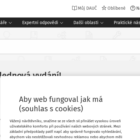
Můj DAUČ
Oblíbené
N
táře
Expertní odpovědi
Další oblasti
Praktické nás
 lednová vydání!
Aby web fungoval jak má
(souhlas s cookies)
Oblíbené
 v našem archivu nyní k dispozici
Vážený návštěvníku, snažíme se ze všech sil přinášet vysokou úroveň
 ve formátu PDF (v závislosti na obsahu
uživatelského komfortu při používání našich webových stránek. Mezi
základní předpoklady patří např. aby správně fungovalo vyhledávání,
ut, a mít tak všechny příspěvky
Stáhnout
abychom vás neobtěžovali nevhodnou reklamou nebo abychom měli