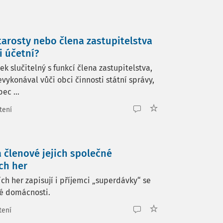
tarosty nebo člena zastupitelstva
 účetní?
 slučitelný s funkcí člena zastupitelstva,
evykonával vůči obci činnosti státní správy,
ec ...
tení
a členové jejich společné
ch her
ch her zapisují i příjemci „superdávky“ se
né domácnosti.
tení