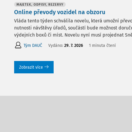
MAJETEK, ODPISY, REZERVY
Online převody vozidel na obzoru
Vláda tento týden schválila novelu, která umožní přev
nutnosti návštěvy úřadů, součástí bude možnost doruč
výdejních boxů či míst. Novelu nyní musí projednat S
Tým DAUČ
Vydáno:
29. 7. 2026
1 minuta čtení
Zobrazit více