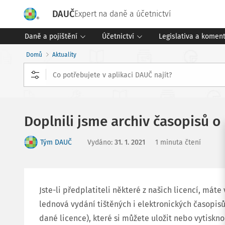
DAUČ
Expert na daně a účetnictví
Daně a pojištění
Účetnictví
Legislativa a komen
Domů
Aktuality
Doplnili jsme archiv časopisů o
Tým DAUČ
Vydáno
:
31. 1. 2021
1 minuta čtení
Jste-li předplatiteli některé z našich licencí, máte
lednová vydání tištěných i elektronických časopisů
dané licence), které si můžete uložit nebo vytiskno