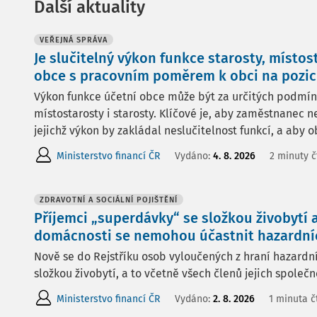
Další aktuality
VEŘEJNÁ SPRÁVA
Je slučitelný výkon funkce starosty, místos
obce s pracovním poměrem k obci na pozici
Výkon funkce účetní obce může být za určitých podmínek
místostarosty i starosty. Klíčové je, aby zaměstnanec n
jejichž výkon by zakládal neslučitelnost funkcí, a aby ob
Ministerstvo financí ČR
Vydáno:
4. 8. 2026
2 minuty č
ZDRAVOTNÍ A SOCIÁLNÍ POJIŠTĚNÍ
Příjemci „superdávky“ se složkou živobytí 
domácnosti se nemohou účastnit hazardní
Nově se do Rejstříku osob vyloučených z hraní hazardní
složkou živobytí, a to včetně všech členů jejich společ
Ministerstvo financí ČR
Vydáno:
2. 8. 2026
1 minuta č