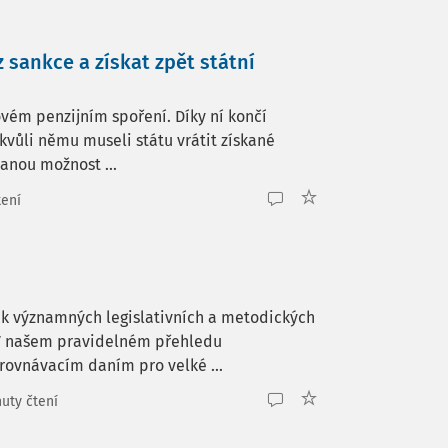
 sankce a získat zpět státní
vém penzijním spoření. Díky ní končí
kvůli němu museli státu vrátit získané
tanou možnost ...
tení
k významných legislativních a metodických
. V našem pravidelném přehledu
ovnávacím daním pro velké ...
uty čtení