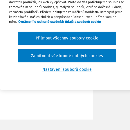
dostatek podnětů, jak web vylepšovat. Proto od Vás potřebujeme souhlas se
zpracováním souborů cookies, tj. malých souborů, které se dočasně ukládají
ve vašem prohlížeči. Předem děkujeme za udělení souhlasu. Data využijeme
Tisknout
ke zlepšování našich služeb a přizpůsobení obsahu webu přímo Vám na
míru.
Oznámení o ochraně osobních údajů a souborů cookie
ihlásit. Jednotlivé číslo lze stáhnout
Sdílet
Přijmout všechny soubory cookie
většina titulů je zde od roku 2011 do
Poznámka
sla. Nyní zde nově naleznete tato vydání:
Zamítnout vše kromě nutných cookies
Nastavení souborů cookie