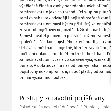
skupiny plátců, a to: a) hromadné – zaměstnavatel
výdělečně činné a osoby bez zdanitelných příjmů,
zaměstnavatele jako na rozhodující skupinu plátců p
sami za sebe, tak odvádějí i pojistné sražené zam
zaměstnavatelem musí být za příslušný kalendářní
zdravotní pojišťovny nejpozději k 20. dni následuj
Zaměstnavatel je povinen pojistné sražené zaměst
společně s částkou pojistného, které hradí jako za
strhává zaměstnanci pojistné, které zdravotní poji
počínání dokonce předmětem trestního stíhání. Po
zaměstnavatelem včas a ve správné výši, vzniká dl
penále. V uplatňování a následném vymáhání neza
pojišťovny nekompromisní, neboť platby od zaměstn
příjmů významnou položku.
Postupy zdravotní pojišťovny
Pokud zaměstnavatel řádně podává Přehledy o plat