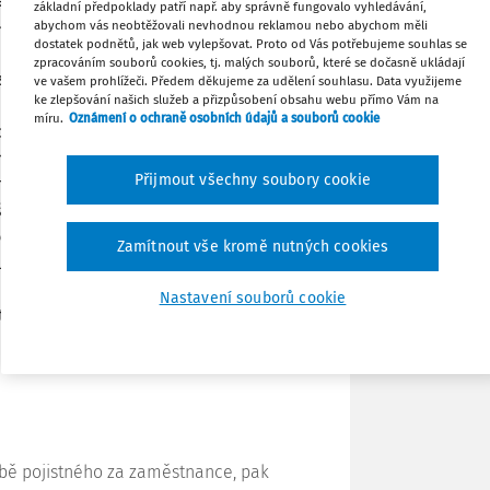
é, b) individuální – osoby samostatně
základní předpoklady patří např. aby správně fungovalo vyhledávání,
 kdy se v tomto příspěvku zaměřím na
abychom vás neobtěžovali nevhodnou reklamou nebo abychom měli
dostatek podnětů, jak web vylepšovat. Proto od Vás potřebujeme souhlas se
ojistného, kteří hradí pojistné jak
Tisknout
zpracováním souborů cookies, tj. malých souborů, které se dočasně ukládají
ěstnancům. Pojistné hrazené
ve vašem prohlížeči. Předem děkujeme za udělení souhlasu. Data využijeme
ke zlepšování našich služeb a přizpůsobení obsahu webu přímo Vám na
 měsíc odvedeno (připsáno na účet)
Sdílet
míru.
Oznámení o ochraně osobních údajů a souborů cookie
ícího kalendářního měsíce.
nanci odvést zdravotní pojišťovně
Přijmout všechny soubory cookie
městnavatel. Jestliže zaměstnavatel
Poznámka
šťovně neodvádí, může být toto jeho
kud není pojistné placeno
Zamítnout vše kromě nutných cookies
uh na pojistném včetně souvisejícího
placených pohledávek jsou zdravotní
Nastavení souborů cookie
avatelů představují v portfoliu jejich
bě pojistného za zaměstnance, pak