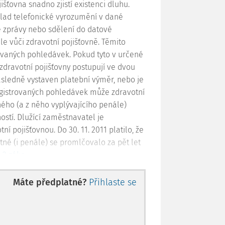
šťovna snadno zjistí existenci dluhu.
lad telefonické vyrozumění v dané
vé zprávy nebo sdělení do datové
e vůči zdravotní pojišťovně. Těmito
ovaných pohledávek. Pokud tyto v určené
zdravotní pojišťovny postupují ve dvou
následně vystaven platební výměr, nebo je
egistrovaných pohledávek může zdravotní
ného (a z něho vyplývajícího penále)
stí. Dlužící zaměstnavatel je
 pojišťovnou. Do 30. 11. 2011 platilo, že
tné (i penále) se promlčovalo za pět let
a
2 záko
Máte předplatné?
Přihlaste se