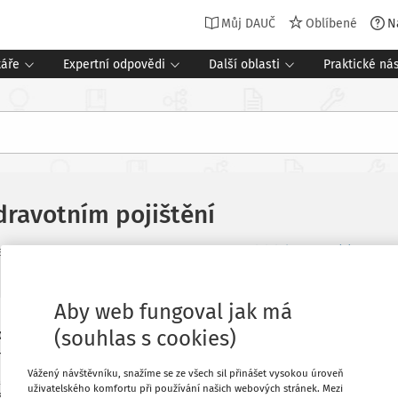
Můj DAUČ
Oblíbené
N
táře
Expertní odpovědi
Další oblasti
Praktické nás
dravotním pojištění
Související dokumenty (4)
 právo v praxi
12 minut čtení
Aby web fungoval jak má
(souhlas s cookies)
látců je především řádné hrazení
Oblíbené
tátu, jehož prostřednictvím jsou
Vážený návštěvníku, snažíme se ze všech sil přinášet vysokou úroveň
státní pojištěnce“, rozlišujeme další
Stáhnout
uživatelského komfortu při používání našich webových stránek. Mezi