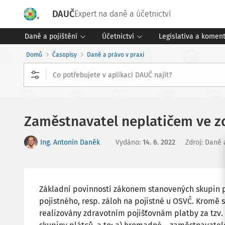
DAUČ
Expert na daně a účetnictví
Daně a pojištění
Účetnictví
Legislativa a komen
Domů
Časopisy
Daně a právo v praxi
Zaměstnavatel neplatičem ve z
Ing. Antonín Daněk
Vydáno
:
14. 6. 2022
Zdroj
:
Daně a
Základní povinností zákonem stanovených skupin p
pojistného, resp. záloh na pojistné u OSVČ. Kromě s
realizovány zdravotním pojišťovnám platby za tzv. „