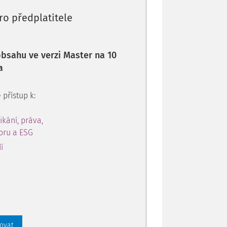
ro předplatitele
 obsahu ve verzi Master na 10
a
 přístup k:
ikání, práva,
toru a ESG
í
rovat