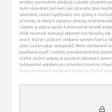
prostým porovnáním předpisů a plateb zdravotní poji
Jejím následným počinem pak zpravidla bývá napřík
záležitosti, zaslání vyúčtování, sms zprávy, e-mailo
schránky, ze kterých vyplynou závazky zaměstnavatel
cestami je plátce vyzván k dobrovolné úhradě evid
lhůtě neuhradí, nastupují zákonné mechanismy, kdy 
liniích. Buď je s plátcem zahájeno správní řízení a 
plátci zaslán výkaz nedoplatků. Mimo standardně r
pojišťovna využít i institutu pravděpodobného pojist
včetně uložení pokuty za porušení zákonných povinno
každopádně adeptem pro provedení kontroly zdravotní
právo zdravotních pojišťoven předepsat dlužné pojis
ode dne splatnosti. Změnou ustanovení
§ 16 odst. 1