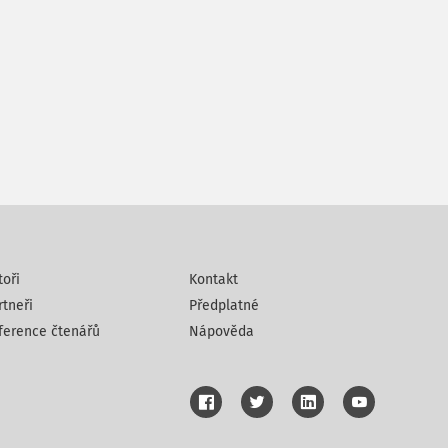
toři
Kontakt
rtneři
Předplatné
ference čtenářů
Nápověda