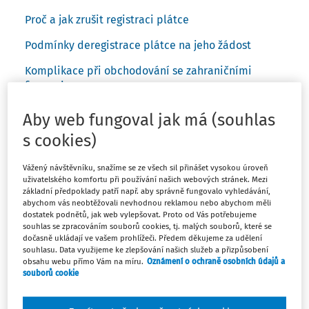
Proč a jak zrušit registraci plátce
Podmínky deregistrace plátce na jeho žádost
Komplikace při obchodování se zahraničními
firmami
Cenou za rozbití okovů plátce je „dodanění“
Aby web fungoval jak má (souhlas
Jak vypočíst „dodanění“ při zrušení registrace
s cookies)
plátce
Vážený návštěvníku, snažíme se ze všech sil přinášet vysokou úroveň
uživatelského komfortu při používání našich webových stránek. Mezi
základní předpoklady patří např. aby správně fungovalo vyhledávání,
Daň z přidané hodnoty (dále jen „DPH“) je všeobecnou
abychom vás neobtěžovali nevhodnou reklamou nebo abychom měli
daní ze spotřeby postihující téměř všechen prodej zboží
dostatek podnětů, jak web vylepšovat. Proto od Vás potřebujeme
souhlas se zpracováním souborů cookies, tj. malých souborů, které se
a služeb. Aby správci daně nemuseli stát s pokladničkou
dočasně ukládají ve vašem prohlížeči. Předem děkujeme za udělení
u každého obchodu, byli „poctěni“ povinnou spoluprací
souhlasu. Data využijeme ke zlepšování našich služeb a přizpůsobení
při správě DPH podnikatelé v nelichotivé roli výběrčích
obsahu webu přímo Vám na míru.
Oznámení o ochraně osobních údajů a
souborů cookie
daní. Jejich označení „plátci DPH“ je matoucí, protože
ekonomicky nenesou břemeno této daně, ale „pouze“ ji