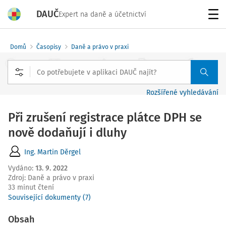
DAUČ
Expert na daně a účetnictví
Menu
Domů
Časopisy
Daně a právo v praxi
Rozšířené vyhledávání
Při zrušení registrace plátce DPH se
nově dodaňují i dluhy
Ing. Martin Děrgel
Vydáno
:
13. 9. 2022
Zdroj
:
Daně a právo v praxi
33 minut čtení
Související dokumenty (7)
Obsah