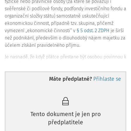
fyzické nebo právnické osoby (za které se považují i
svěřenské či podílové fondy, podfondy investičního fondu a
organizační složky státu) samostatně uskutečňující
ekonomickou činnost, případně tzv. skupina, přičemž
vymezení „ekonomické činnosti“ v
§ 5 odst. 2 ZDPH
je širší
než podnikání, především o dlouhodobý nájem majetku za
účelem získání pravidelného příjmu.
Je nasnadě, že když plátce přestane být osobou povinnou k
dani, přijde o statut plátce DPH. Pokud by se k tomu neměl
dobrovolně – zapomene anebo nechce podstoupit
Máte předplatné?
Přihlaste se
martyrium dodanění, o kterém bude řeč -
může,
respektive musí zrušit registraci plátce DPH správce
daně
. Přičemž důvodů zrušení registrace plátce tzv.
z moci
úřední
je více, uvádí je
§ 106 ZDPH
. V běžné praxi českých
firem jsou
hlavními důvody, že plátce:
Tento dokument je jen pro
přestal uskutečňovat ekonomické činnosti
(pouhé
předplatitele
omezení rozsahu ani krátké přerušení nevadí),