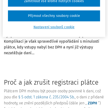
vybírají od svých zákazníků a přeposílají finančnímu
Zamítnout vše kromě nutných cookies
úřadu. Zvýšenou administrativu a odpovědnost jim zčásti
kompenzuje výsadní a jediná výhoda - odpočet
Přijmout všechny soubory cookie
(„vrácení“) DPH z jejich nákupů. Ovšem plátcem DPH se
podnikatel nerodí, ale stává na základě ekonomické
Nastavení souborů cookie
činnosti nebo vlastní žádosti a stejně tak může přestat
být plátcem a nadále si vesele a svobodněji podnikat.
Komplikací je však spravedlivé vypořádání s minulostí
plátce, kdy vstupy nabyl bez DPH a nyní již výstupy
nezatěžuje daní…
Proč a jak zrušit registraci plátce
Plátcem DPH mohou být pouze osoby povinné k dani, což
jsou dle
§ 5 odst. 1 zákona č. 235/2004 Sb.
, o dani z přidané
hodnoty, ve znění pozdějších předpisů (dále jen „
ZDPH
“)