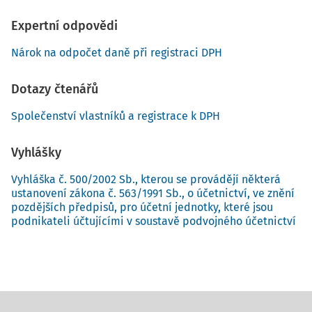
možnosti odpočtů DPH na vstupu? Dobrých důvodů je celá
Expertní odpovědi
řada, zde pár příkladů: český řemeslník začal podnikat
hlavně v cizině, takže jeho obrat pro účely DPH, kam se
Nárok na odpočet daně při registraci DPH
započítávají pouze tuzemská plnění, klesne pod limit 1
milion Kč za rok; účetní si chtěla usnadnit vlastní daňové
Dotazy čtenářů
„papírování“ přechodem na tzv. paušální daň z příjmů, kde
je mj. podmínkou, že nejde o plátce; místní všeuměl
alias
Společenství vlastníků a registrace k DPH
hodinový manžel pracuje hlavně pro občany (neplátce) a
cena jeho práce o řád převyšuje spotřební materiál;
Vyhlášky
obdobně tomu bylo také u malé stavební firmy.
Vyhláška č. 500/2002 Sb., kterou se provádějí některá
ustanovení zákona č. 563/1991 Sb., o účetnictví, ve znění
pozdějších předpisů, pro účetní jednotky, které jsou
podnikateli účtujícími v soustavě podvojného účetnictví