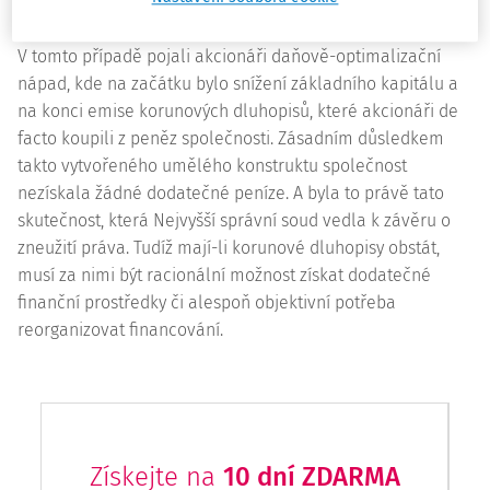
sp. zn.
4 Afs 376/2021
,
www.nssoud.cz
V tomto případě pojali akcionáři daňově-optimalizační
nápad, kde na začátku bylo snížení základního kapitálu a
na konci
emise
korunových dluhopisů, které akcionáři
de
facto
koupili z peněz společnosti. Zásadním důsledkem
takto vytvořeného umělého konstruktu společnost
nezískala žádné dodatečné peníze. A byla to právě tato
skutečnost, která Nejvyšší správní soud vedla k závěru o
zneužití práva. Tudíž mají-li korunové dluhopisy obstát,
musí za nimi být racionální možnost získat dodatečné
finanční prostředky či alespoň objektivní potřeba
reorganizovat financování.
Získejte na
10 dní ZDARMA