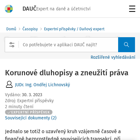
DAUČ
Expert na daně a účetnictví
Menu
Domů
Časopisy
Expertní příspěvky / Daňový expert
Rozšířené vyhledávání
Korunové dluhopisy a zneužití práva
JUDr. Ing. Ondřej Lichnovský
Vydáno
:
30. 3. 2023
Zdroj
:
Expertní příspěvky
2 minuty čtení
EXPERTNÍ PŘÍSPĚVEK
Související dokumenty (2)
Jednalo se totiž o uzavřený kruh vzájemně časově a
finančně bezprostředně souvisejících transakcí, při