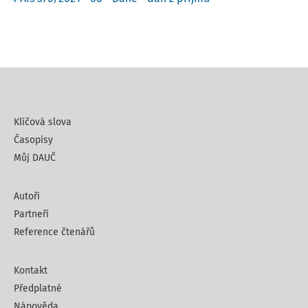
Klíčová slova
Časopisy
Můj DAUČ
Autoři
Partneři
Reference čtenářů
Kontakt
Předplatné
Nápověda