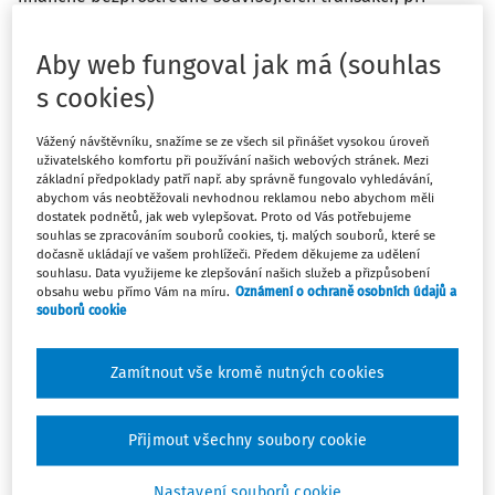
kterém se v podstatě jednalo pouze o uměle vytvořený
koloběh vlastních finančních prostředků koncernu KOH-I-
Aby web fungoval jak má (souhlas
NOOR mezi účty dotčených společností a upisovatelů
s cookies)
dluhopisů ve snaze získat daňovou výhodu v podobě
snížení daňové povinnosti formou nákladových úroků z
Vážený návštěvníku, snažíme se ze všech sil přinášet vysokou úroveň
emitovaných dluhopisů. Z hlediska zneužití práva navíc
uživatelského komfortu při používání našich webových stránek. Mezi
nelze odhlédnout ani od okolnosti, že se jednalo o emisi
základní předpoklady patří např. aby správně fungovalo vyhledávání,
abychom vás neobtěžovali nevhodnou reklamou nebo abychom měli
tzv. korunových dluhopisů, u kterých bylo zdanění
dostatek podnětů, jak web vylepšovat. Proto od Vás potřebujeme
úrokového příjmu 15 % srážkovou daní rovno 0 Kč, neboť
souhlas se zpracováním souborů cookies, tj. malých souborů, které se
dočasně ukládají ve vašem prohlížeči. Předem děkujeme za udělení
základ daně byl stanovován za každý jednotlivý dluhopis
souhlasu. Data využijeme ke zlepšování našich služeb a přizpůsobení
a zaokrouhloval se na celé koruny dolů.
obsahu webu přímo Vám na míru.
Oznámení o ochraně osobních údajů a
souborů cookie
Zamítnout vše kromě nutných cookies
K předpisům:
§ 8 odst. 4 DŘ
Přijmout všechny soubory cookie
Rozsudek Nejvyššího správního soudu ze dne 31. 5. 2022,
Nastavení souborů cookie