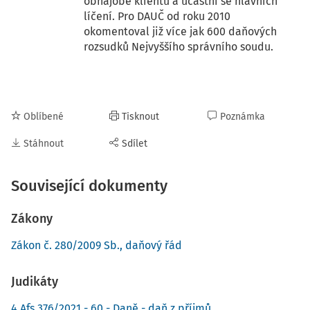
obhajobě klientů a účastní se hlavních
líčení. Pro DAUČ od roku 2010
okomentoval již více jak 600 daňových
rozsudků Nejvyššího správního soudu.
Oblíbené
Tisknout
Poznámka
Stáhnout
Sdílet
Související dokumenty
Zákony
Zákon č. 280/2009 Sb., daňový řád
Judikáty
4 Afs 376/2021 - 60 - Daně - daň z příjmů