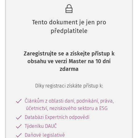
Položka rozvahy – pasiva
Číslo účtu
Tento dokument je jen pro
B.I.1. Rezervy
941
předplatitele
Položka výkazu zisku a ztráty
Číslo účtu
A.II.7. Změna stavu zásob vlastní činnosti
561, 562,
Zaregistrujte se a získejte přístup k
563
obsahu ve verzi Master na 10 dní
zdarma
A.II.9. Aktivace dlouhodobého majetku
574
Díky registraci získáte přístup k:
A.V.21. Manka a škody
548
Článkům z oblasti daní, podnikání, práva,
A.VI.23. Odpisy dlouhodobého majetku
551
účetnictví, neziskového sektoru a ESG
Databázi Expertních odpovědí
A.VI.27. Tvorba a použití rezerv a opravných
556
položek
Týdeníku DAUČ
Daňové legislativě