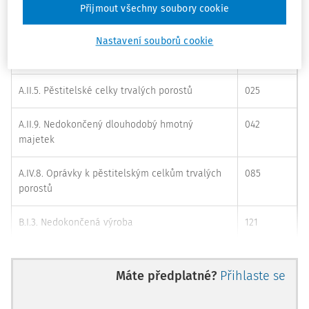
Přijmout všechny soubory cookie
Položka rozvahy – aktiva
Číslo účtu
Nastavení souborů cookie
A.II.1. Pozemky
031
A.II.5. Pěstitelské celky trvalých porostů
025
A.II.9. Nedokončený dlouhodobý hmotný
042
majetek
A.IV.8. Oprávky k pěstitelským celkům trvalých
085
porostů
B.I.3. Nedokončená výroba
121
B.I.4. Polotovary vlastní výroby
122
Máte předplatné?
Přihlaste se
B.I.5. Výrobky
123