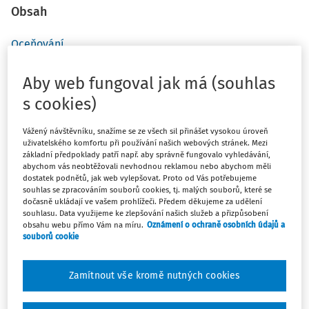
Obsah
Oceňování
Nedokončená výroba v rostlinné výrobě
Aby web fungoval jak má (souhlas
Pěstitelské celky trvalých porostů
s cookies)
Vážený návštěvníku, snažíme se ze všech sil přinášet vysokou úroveň
Ačkoliv se rostlinná výroba vyskytuje zejména v
uživatelského komfortu při používání našich webových stránek. Mezi
základní předpoklady patří např. aby správně fungovalo vyhledávání,
účetnictví podnikatelských subjektů, mohou se s ní
abychom vás neobtěžovali nevhodnou reklamou nebo abychom měli
setkat i nestátní neziskové organizace. Článek se proto
dostatek podnětů, jak web vylepšovat. Proto od Vás potřebujeme
zaměřuje na specifika této oblasti účetnictví, včetně
souhlas se zpracováním souborů cookies, tj. malých souborů, které se
dočasně ukládají ve vašem prohlížeči. Předem děkujeme za udělení
oceňování, inventarizace, vykazování, zveřejňování,
souhlasu. Data využijeme ke zlepšování našich služeb a přizpůsobení
příkladů účetních transakcí a daňového pohledu na
obsahu webu přímo Vám na míru.
Oznámení o ochraně osobních údajů a
souborů cookie
rezervu na pěstební činnost.
Zamítnout vše kromě nutných cookies
Tabulka 1: Vymezení rostlinné výroby v rozvaze a výkazu
zisku a ztráty včetně souvisejících položek