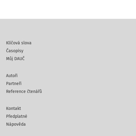
Klíčová slova
Časopisy
Můj DAUČ
Autoři
Partneři
Reference čtenářů
Kontakt
Předplatné
Nápověda