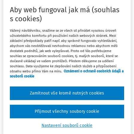
stěžovatelka správně zvolit a také jaká právní úprava se
Aby web fungoval jak má (souhlas
v projednávané věci aplikuje. Následně měl posoudit,
zda jsou splněny podmínky řízení o tomto žalobním typu.
s cookies)
Pokud by městský soud dospěl k závěru, že podmínky
řízení splněny byly, měl stěžovatelku poučit, že zvolila
Vážený návštěvníku, snažíme se ze všech sil přinášet vysokou úroveň
uživatelského komfortu při používání našich webových stránek. Mezi
nesprávný žalobní typ (zde zásahovou žalobu), a
základní předpoklady patří např. aby správně fungovalo vyhledávání,
poskytnout jí prostor k případné úpravě žaloby.
abychom vás neobtěžovali nevhodnou reklamou nebo abychom měli
dostatek podnětů, jak web vylepšovat. Proto od Vás potřebujeme
Povinností městského soudu tedy bylo předestřít
souhlas se zpracováním souborů cookies, tj. malých souborů, které se
stěžovatelce, jak na povahu napadeného postupu (či
dočasně ukládají ve vašem prohlížeči. Předem děkujeme za udělení
nečinnosti) žalované nahlíží (včetně odkazu na právní
souhlasu. Data využijeme ke zlepšování našich služeb a přizpůsobení
obsahu webu přímo Vám na míru.
Oznámení o ochraně osobních údajů a
úpravu či judikaturu), a umožnit jí upravit žalobní tvrzení
souborů cookie
a petit.
Zamítnout vše kromě nutných cookies
Přijmout všechny soubory cookie
Máte předplatné?
Přihlaste se
Nastavení souborů cookie