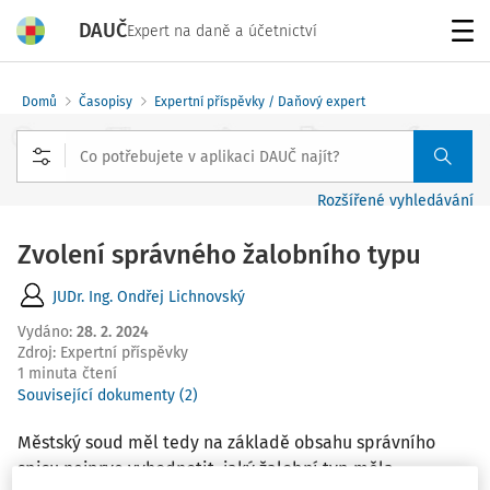
DAUČ
Expert na daně a účetnictví
Menu
Domů
Časopisy
Expertní příspěvky / Daňový expert
Rozšířené vyhledávání
Zvolení správného žalobního typu
JUDr. Ing. Ondřej Lichnovský
Vydáno
:
28. 2. 2024
Zdroj
:
Expertní příspěvky
1 minuta čtení
Související dokumenty (2)
Městský soud měl tedy na základě obsahu správního
spisu nejprve vyhodnotit, jaký žalobní typ měla