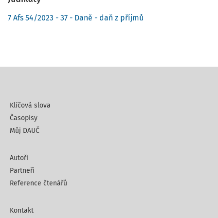
7 Afs 54/2023 - 37 - Daně - daň z příjmů
Klíčová slova
Časopisy
Můj DAUČ
Autoři
Partneři
Reference čtenářů
Kontakt