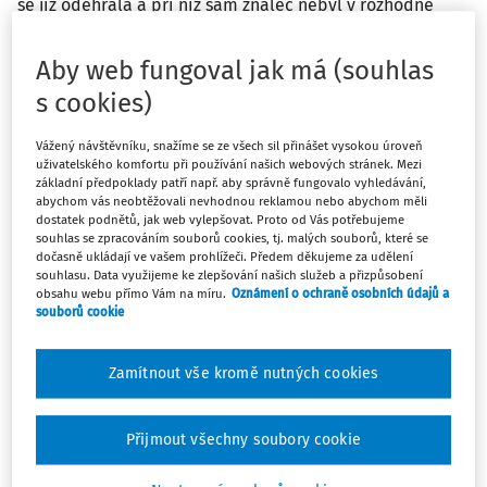
se již odehrála a při níž sám znalec nebyl v rozhodné
době bezprostředně přítomen, je jeho posouzení z
povahy věci retrospektivní a závislé na vstupních
Aby web fungoval jak má (souhlas
podkladech a předaných informacích. Vypovídací
s cookies)
hodnotu pak mají pouze takové znalecké závěry, které
jsou náležitě a logicky odůvodněny, podloženy obsahem
Vážený návštěvníku, snažíme se ze všech sil přinášet vysokou úroveň
nálezu, vypořádávají se se všemi rozhodnými
uživatelského komfortu při používání našich webových stránek. Mezi
základní předpoklady patří např. aby správně fungovalo vyhledávání,
skutečnostmi a nejsou v rozporu s výsledky ostatních
abychom vás neobtěžovali nevhodnou reklamou nebo abychom měli
důkazů. Jestliže znalec bez dalšího vychází z určitých
dostatek podnětů, jak web vylepšovat. Proto od Vás potřebujeme
vstupních údajů a tyto reprodukuje, pak tím nijak
souhlas se zpracováním souborů cookies, tj. malých souborů, které se
dočasně ukládají ve vašem prohlížeči. Předem děkujeme za udělení
neverifikuje jejich autenticitu a pravdivost jejich obsahu
souhlasu. Data využijeme ke zlepšování našich služeb a přizpůsobení
a nečiní z nich fakta. Zjednodušeně řečeno, určitá
obsahu webu přímo Vám na míru.
Oznámení o ochraně osobních údajů a
souborů cookie
skutečnost se nestává prokázanou jen proto, že ji znalec
uvedl ve svém posudku. Stěžovatelka se pak sice při
podání vysvětlení znalce doptávala, zda její činnost
Zamítnout vše kromě nutných cookies
vlastními zaměstnanci naplňovala znaky výzkumu a
vývoje, na což znalec odpověděl obdobně. Ani ona se
Přijmout všechny soubory cookie
však nezeptala, ačkoliv měla tu možnost, z jakých
podkladů předmětný závěr znalce vyplývá. Nejvyšší