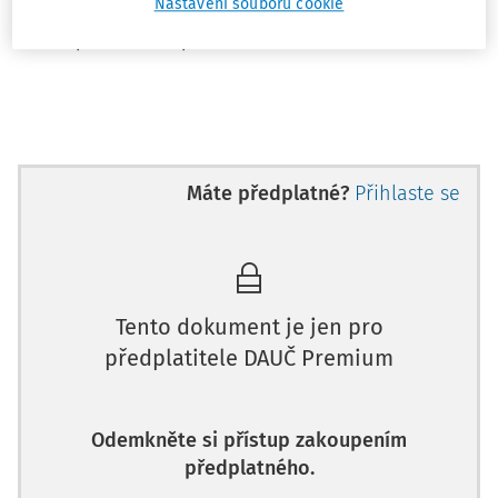
Nastavení souborů cookie
správní soud však připouští, že by bylo vhodné, aby tuto
otázku položil sám správce daně.
Máte předplatné?
Přihlaste se
Tento dokument je jen pro
předplatitele DAUČ Premium
Odemkněte si přístup zakoupením
předplatného.