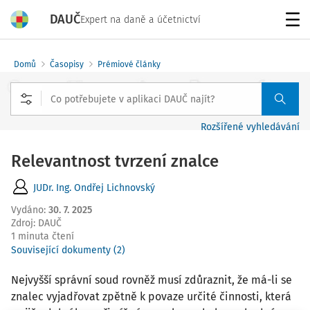
DAUČ
Expert na daně a účetnictví
Menu
Domů
Časopisy
Prémiové články
Rozšířené vyhledávání
Relevantnost tvrzení znalce
JUDr. Ing. Ondřej Lichnovský
Vydáno
:
30. 7. 2025
Zdroj
:
DAUČ
1 minuta čtení
Související dokumenty (2)
Nejvyšší správní soud rovněž musí zdůraznit, že má-li se
znalec vyjadřovat zpětně k povaze určité činnosti, která