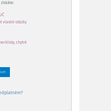
získáte:
AUČ
 vlastní otázky
ecklisty, chytré
mium
edplatném
?