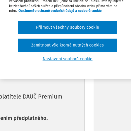
 její celkovou ekonomickou činností, za
ve vašem prohlížeči. Předem děkujeme za udělení souhlasu. Data využijeme
ke zlepšování našich služeb a přizpůsobení obsahu webu přímo Vám na
lady (výdaje) vynaložené na takto
míru.
Oznámení o ochraně osobních údajů a souborů cookie
uvislost s touto celkovou ekonomickou
Tisknout
Přijmout všechny soubory cookie
Sdílet
Zamítnout vše kromě nutných cookies
Poznámka
Nastavení souborů cookie
Máte předplatné?
Přihlaste se
platitele DAUČ Premium
pením předplatného.