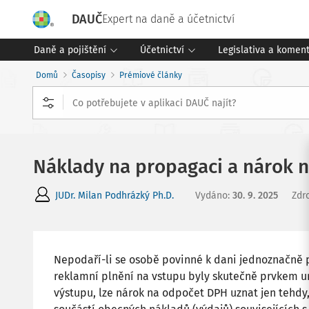
DAUČ
Expert na daně a účetnictví
Daně a pojištění
Účetnictví
Legislativa a komen
Domů
Časopisy
Prémiové články
Náklady na propagaci a nárok 
JUDr. Milan Podhrázký Ph.D.
Vydáno
:
30. 9. 2025
Zdr
Nepodaří-li se osobě povinné k dani jednoznačně p
reklamní plnění na vstupu byly skutečně prvkem u
výstupu, lze nárok na odpočet DPH uznat jen tehdy, 