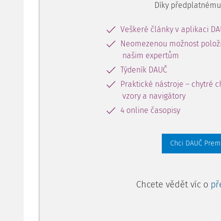
Díky předplatnému 
Veškeré články v aplikaci D
Neomezenou možnost položit
našim expertům
Týdeník DAUČ
Praktické nástroje – chytré ch
vzory a navigátory
4 online časopisy
Chci DAUČ Pre
Chcete vědět víc o
př