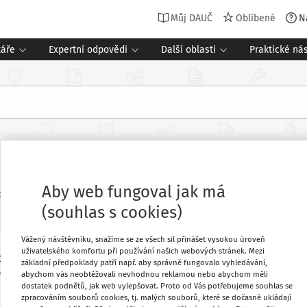
Můj DAUČ
Oblíbené
N
táře
Expertní odpovědi
Další oblasti
Praktické nás
na odpočet
Aby web fungoval jak má
Související dokumenty (2)
oj
:
DAUČ
3 minuty čtení
(souhlas s cookies)
Vážený návštěvníku, snažíme se ze všech sil přinášet vysokou úroveň
uživatelského komfortu při používání našich webových stránek. Mezi
rokázat, že náklady (výdaje) na
Oblíbené
základní předpoklady patří např. aby správně fungovalo vyhledávání,
rčujícím cenu konkrétního plnění na
abychom vás neobtěžovali nevhodnou reklamou nebo abychom měli
dostatek podnětů, jak web vylepšovat. Proto od Vás potřebujeme souhlas se
jsou-li náklady (výdaje) na tato plnění
Stáhnout
zpracováním souborů cookies, tj. malých souborů, které se dočasně ukládají