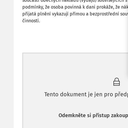
součástí obecných nákladů (výdajů) souvisejících s
podmínky, že osoba povinná k dani prokáže, že nák
přijatá plnění vykazují přímou a bezprostřední so
činností.
Tento dokument je jen pro před
Odemkněte si přístup zakou