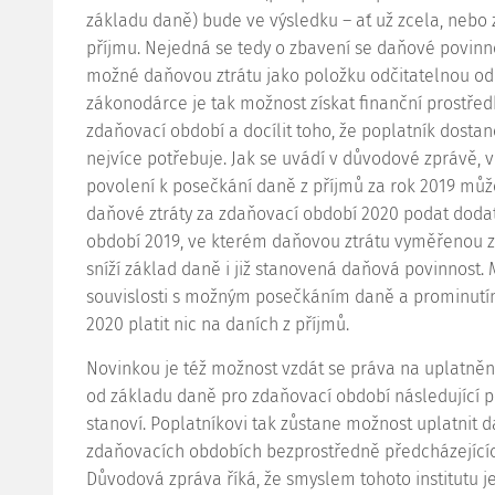
základu daně) bude ve výsledku – ať už zcela, nebo 
příjmu. Nejedná se tedy o zbavení se daňové povinnost
možné daňovou ztrátu jako položku odčitatelnou od
zákonodárce je tak možnost získat finanční prostřed
zdaňovací období a docílit toho, že poplatník dostan
nejvíce potřebuje. Jak se uvádí v důvodové zprávě, 
povolení k posečkání daně z příjmů za rok 2019 může
daňové ztráty za zdaňovací období 2020 podat doda
období 2019, ve kterém daňovou ztrátu vyměřenou z
sníží základ daně i již stanovená daňová povinnost. M
souvislosti s možným posečkáním daně a prominutí
2020 platit nic na daních z příjmů.
Novinkou je též možnost vzdát se práva na uplatnění
od základu daně pro zdaňovací období následující po
stanoví. Poplatníkovi tak zůstane možnost uplatnit 
zdaňovacích obdobích bezprostředně předcházejících
Důvodová zpráva říká, že smyslem tohoto institutu 