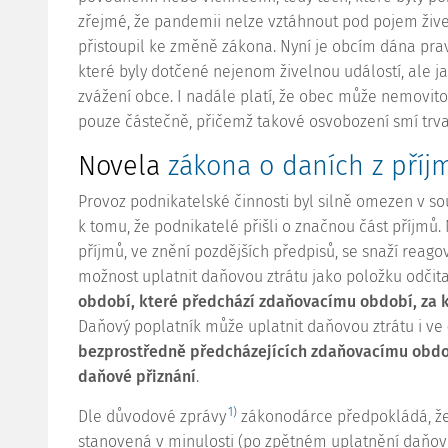
zřejmé, že pandemii nelze vztáhnout pod pojem živ
přistoupil ke změně zákona. Nyní je obcím dána pra
které byly dotčené nejenom živelnou událostí, ale j
zvážení obce. I nadále platí, že obec může nemovit
pouze částečně, přičemž takové osvobození smí trvat
Novela
zákona o daních z příj
Provoz podnikatelské činnosti byl silně omezen v sou
k tomu, že podnikatelé přišli o značnou část příjmů
příjmů, ve znění pozdějších předpisů, se snaží reagova
možnost uplatnit daňovou ztrátu jako položku odčit
období, které předchází zdaňovacímu období, za k
Daňový poplatník může uplatnit daňovou ztrátu i ve
bezprostředně předcházejících zdaňovacímu obdo
daňové přiznání
.
1)
Dle důvodové zprávy
zákonodárce předpokládá, že
stanovená v minulosti (po zpětném uplatnění daňové