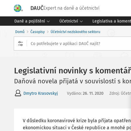
DAUČ
Expert na daně a účetnictví
Daně a pojištění
Účetnictví
Legislativa a komen
Domů
Časopisy
Účetnictví neziskového sektoru
Legislativní novinky s komentá
Daňová novela přijatá v souvislostí s ko
Dmytro Krasovskyj
Vydáno
:
26. 11. 2020
Zdroj
:
Účetn
V důsledku koronavirové krize byla přijata opatření
ekonomickou situaci v České republice a mnohé pod