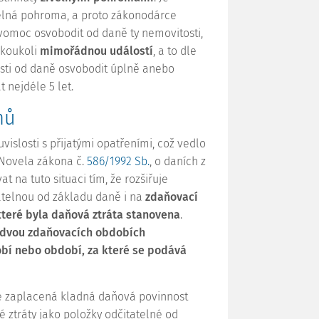
elná pohroma, a proto zákonodárce
vomoc osvobodit od daně ty nemovitosti,
akoukoli
mimořádnou událostí
, a to dle
osti od daně osvobodit úplně anebo
 nejdéle 5 let.
mů
vislosti s přijatými opatřeními, což vedlo
. Novela zákona č.
586/1992 Sb.
, o daních z
t na tuto situaci tím, že rozšiřuje
atelnou od základu daně i na
zdaňovací
teré byla daňová ztráta stanovena
.
dvou zdaňovacích obdobích
bí nebo období, za které se podává
 zaplacená kladná daňová povinnost
 ztráty jako položky odčitatelné od