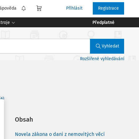
ápověda
Přihlásit
Registrace
troje
Předplatné
Vyhledat
Rozšířené vyhledávání
(6)
Obsah
Novela zákona o dani z nemovitých věcí