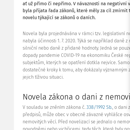
ať už přímo či nepřímo. V návaznosti na negativní 
byla přijata řada zákonů, které měly za cíl zmírnit
novelu týkající se zákonů o daních.
Novela byla projednávána v rámci tzv. legislativní 
nabyla účinnosti 1. 7. 2020. Týká se například daně z
silniční nebo daně z přidané hodnoty. Jedná se pouze 
dopady pandemie COVID-19 na ekonomiku České rep
subjektům, kterých se opatření dotkla nejvíce. Samo
dostatečné kroky k tomu, aby dokázaly významným
jejich tíživou situaci.
Novela zákona o dani z nemovi
V souladu se zněním zákona č.
338/1992 Sb.
, o dani
předpisů, může obec v obecně závazné vyhlášce osv
nemovitých věcí. Před novelizací se jednalo o nemov
povodněmi nebo vichřicemi, tedy těch, které byly po