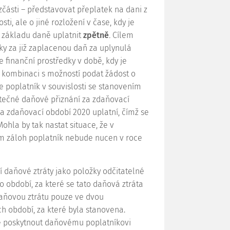
zčásti – představovat přeplatek na dani z
i, ale o jiné rozložení v čase, kdy je
 základu daně uplatnit
zpětně
.
Cílem
ky za již zaplacenou daň za uplynulá
e finanční prostředky v době, kdy je
v kombinaci s možností podat žádost o
 poplatník v souvislosti se stanovením
tečné daňové přiznání za zdaňovací
a zdaňovací období 2020 uplatní, čímž se
ohla by tak nastat situace, že v
m záloh poplatník nebude nucen v roce
 daňové ztráty jako položky odčitatelné
 období, za které se tato daňová ztráta
daňovou ztrátu pouze ve dvou
 období, za které byla stanovena.
je poskytnout daňovému poplatníkovi