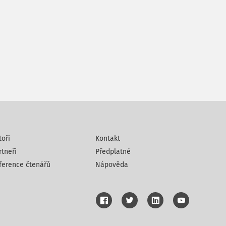
toři
Kontakt
rtneři
Předplatné
ference čtenářů
Nápověda