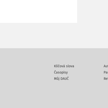
Klíčová slova
Au
Časopisy
Pa
Můj DAUČ
Re