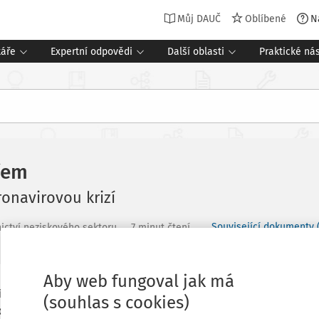
Můj DAUČ
Oblíbené
N
táře
Expertní odpovědi
Další oblasti
Praktické nás
řem
ronavirovou krizí
Související dokumenty 
ictví neziskového sektoru
7 minut čtení
Aby web fungoval jak má
, která měla negativní vliv na
Oblíbené
(souhlas s cookies)
nikatelské obory byly silně postiženy,