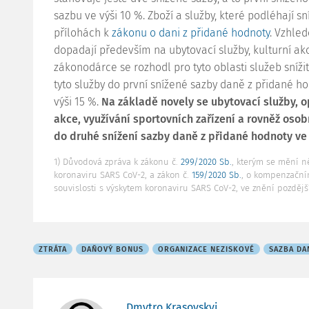
sazbu ve výši 10 %. Zboží a služby, které podléhají 
přílohách k
zákonu o dani z přidané hodnoty
. Vzhled
dopadají především na ubytovací služby, kulturní akc
zákonodárce se rozhodl pro tyto oblasti služeb sníži
tyto služby do první snížené sazby daně z přidané h
výši 15 %.
Na základě novely se ubytovací služby, o
akce, využívání sportovních zařízení a rovněž oso
do druhé snížení sazby daně z přidané hodnoty ve 
1) Důvodová zpráva k zákonu č.
299/2020 Sb.
, kterým se mění n
koronaviru SARS CoV-2, a zákon č.
159/2020 Sb.
, o kompenzačním
souvislosti s výskytem koronaviru SARS CoV-2, ve znění pozděj
ZTRÁTA
DAŇOVÝ BONUS
ORGANIZACE NEZISKOVÉ
SAZBA DA
Dmytro Krasovskyj