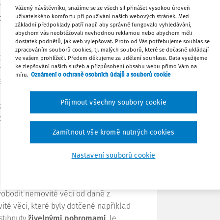
vlivy, způsobené vládními opatřeními,
Vážený návštěvníku, snažíme se ze všech sil přinášet vysokou úroveň
Stáhnout
uživatelského komfortu při používání našich webových stránek. Mezi
 tyto dopady. Tento článek se zaměří na
základní předpoklady patří např. aby správně fungovalo vyhledávání,
abychom vás neobtěžovali nevhodnou reklamou nebo abychom měli
Tisknout
dostatek podnětů, jak web vylepšovat. Proto od Vás potřebujeme souhlas se
zpracováním souborů cookies, tj. malých souborů, které se dočasně ukládají
nouze, tedy ve zkráceném režimu, a
ve vašem prohlížeči. Předem děkujeme za udělení souhlasu. Data využijeme
ke zlepšování našich služeb a přizpůsobení obsahu webu přímo Vám na
 nemovitých věcí, daně z příjmů, daně
Sdílet
míru.
Oznámení o ochraně osobních údajů a souborů cookie
o dílčí změny, které mají za cíl zmírnit
ubliky a pomoci tak postiženým
Poznámka
Přijmout všechny soubory cookie
zřejmě lze polemizovat, zdali se jedná o
 způsobem ulehčit daňovým subjektům
Zamítnout vše kromě nutných cookies
Nastavení souborů cookie
tých věcí
 z nemovitých věcí, ve znění pozdějších
obodit nemovité věci od daně z
ité věci, které byly dotčené například
stihnuty
živelnými pohromami
. Je