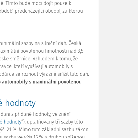
ě. Tímto bude moci dojít pouze k
období předcházející období, za kterou
nimální sazby na silniční daň. Česká
 maximální povolenou hmotností nad 3,5
opské směrnice. Vzhledem k tomu, že
ce, kteří využívají automobily s
árce se rozhodl výrazně snížit tuto daň.
ro automobily s maximální povolenou
né hodnoty
o dani z přidané hodnoty, ve znění
né hodnoty
“), uplatňovány tři sazby této
ýši 21 %. Mimo tuto základní sazbu zákon
ou sazbu ve výši 15 % a druhou sníženou