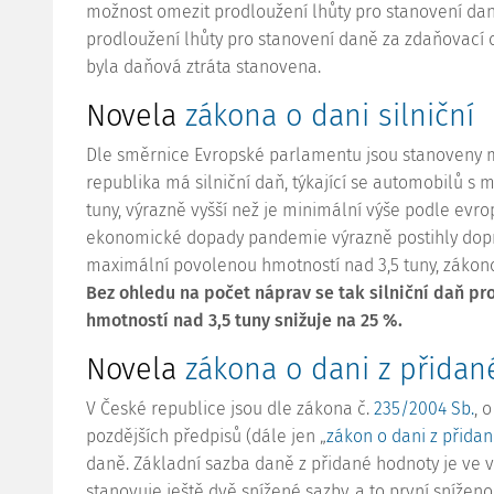
možnost omezit prodloužení lhůty pro stanovení dan
prodloužení lhůty pro stanovení daně za zdaňovací 
byla daňová ztráta stanovena.
Novela
zákona o dani silniční
Dle směrnice Evropské parlamentu jsou stanoveny mi
republika má silniční daň, týkající se automobilů s
tuny, výrazně vyšší než je minimální výše podle evr
ekonomické dopady pandemie výrazně postihly doprav
maximální povolenou hmotností nad 3,5 tuny, zákonod
Bez ohledu na počet náprav se tak silniční daň p
hmotností nad 3,5 tuny snižuje na 25 %.
Novela
zákona o dani z přida
V České republice jsou dle zákona č.
235/2004 Sb.
, 
pozdějších předpisů (dále jen „
zákon o dani z přida
daně. Základní sazba daně z přidané hodnoty je ve v
stanovuje ještě dvě snížené sazby, a to první snížen