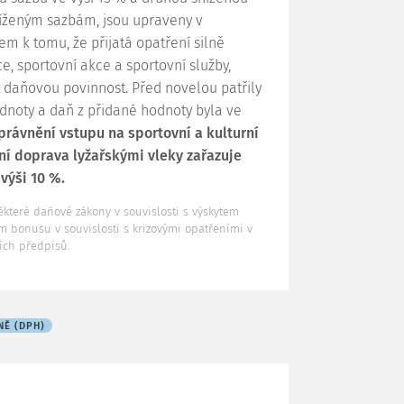
sníženým sazbám, jsou upraveny v
em k tomu, že přijatá opatření silně
e, sportovní akce a sportovní služby,
t daňovou povinnost. Před novelou patřily
odnoty a daň z přidané hodnoty byla ve
právnění vstupu na sportovní a kulturní
bní doprava lyžařskými vleky zařazuje
výši 10 %.
ěkteré daňové zákony v souvislosti s výskytem
 bonusu v souvislosti s krizovými opatřeními v
ších předpisů.
NĚ (DPH)