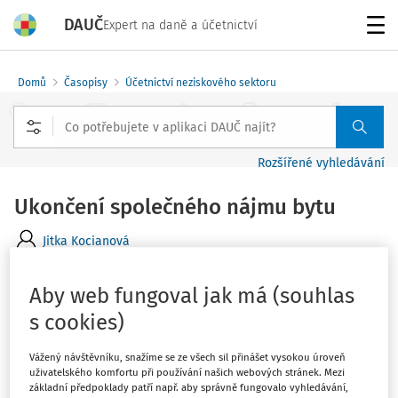
DAUČ
Expert na daně a účetnictví
Menu
Domů
Časopisy
Účetnictví neziskového sektoru
Rozšířené vyhledávání
Ukončení společného nájmu bytu
Jitka Kocianová
Vydáno
:
1. 10. 2014
Zdroj
:
Účetnictví neziskového sektoru
Aby web fungoval jak má (souhlas
2 minuty čtení
s cookies)
Související dokumenty (1)
Ráda bych se zeptala, zda je možné dát výpověď ze
Vážený návštěvníku, snažíme se ze všech sil přinášet vysokou úroveň
uživatelského komfortu při používání našich webových stránek. Mezi
smlouvy o nájmu, pokud v ní figuruje více nájemců, a
základní předpoklady patří např. aby správně fungovalo vyhledávání,