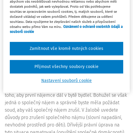
jeden se chce odstěhovat. Smlouva je na dobu určitou a
abychom vás neobtěžovali nevhodnou reklamou nebo abychom měli
dostatek podnětů, jak web vylepšovat. Proto od Vás potřebujeme
má výpovědní lhůtu tři měsíce. Druhý nájemce odmítá
souhlas se zpracováním souborů cookies, tj. malých souborů, které se
dohodu o odstěhování, chová se hrubě k prvnímu
dočasně ukládají ve vašem prohlížeči. Předem děkujeme za udělení
souhlasu. Data využijeme ke zlepšování našich služeb a přizpůsobení
nájemci i k jeho dětem. Policie však nikdy nemusela
obsahu webu přímo Vám na míru.
Oznámení o ochraně osobních údajů a
zasahovat, jde „pouze“ o verbální agresi.
souborů cookie
Odpověď:
Zamítnout vše kromě nutných cookies
Společný nájem bytu, kdy na straně nájemce je více
nájemců, upravuje
§ 2270 NOZ
. Jeden z nájemců chce
Přijmout všechny soubory cookie
nájem ukončit výpovědí, druhý toto odmítá a z toho je
patrno, že chce dále v bytě bydlet. Druhý z nájemců si
Nastavení souborů cookie
nemůže z prvního nájemce dělat „zajatce“ a dožadovat se
toho, aby první nájemce dál v bytě bydlel. Bohužel se však
jedná o společný nájem a správně byste měla požádat
soud, aby váš společný nájem zrušil. V žalobě uvedete
důvody pro zrušení společného nájmu (slovní napadání,
nevhodné prostředí pro děti). Dřívější právní úprava na
tyto situace pamatovala (opuštění společné domácnosti),