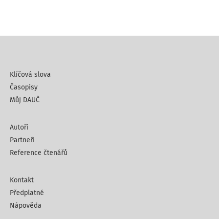
Klíčová slova
Časopisy
Můj DAUČ
Autoři
Partneři
Reference čtenářů
Kontakt
Předplatné
Nápověda