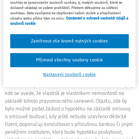
který nedávno zemřel. Dále jsme zjistili, že paní má
souhlas se zpracováním souborů cookies, tj. malých souborů, které se
dočasně ukládají ve vašem prohlížeči. Předem děkujeme za udělení
dceru, která je zadlužená. Jak se máme zachovat?
souhlasu. Data využijeme ke zlepšování našich služeb a přizpůsobení
obsahu webu přímo Vám na míru.
Oznámení o ochraně osobních údajů a
souborů cookie
Odpověď:
Dokud nebudou vyjasněny vlastnické vztahy k nemovitosti
Zamítnout vše kromě nutných cookies
- domu, nebude s vámi banka ohledně hypotéky jednat.
Bylo by dobré u majitelky zjistit v jakém stádiu je dědické
Přijmout všechny soubory cookie
řízení, kolik je dědiců, jak se předběžně dohodli na
vypořádání dědictví apod. Doporučuji vyčkat, až bude
Nastavení souborů cookie
vydáno pravomocné usnesení soudu (notáře) o dědictví.
Pak už lze např. uzavřít smlouvu o smlouvě budoucí kupní,
kde se uvede, že vlastník je vlastníkem nemovitostí na
základě tohoto pravomocného usnesení. Otázku, zda by
bylo možné podat žádost o hypotéku na základě smlouvy
o smlouvě budoucí, kdy ještě nebude uzavřeno dědické
řízení, doporučuji konzultovat s příslušnou bankou či jiným
peněžním institutem, který bude hypotéku poskytovat,