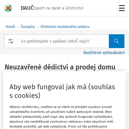
DAUČ
Expert na daně a účetnictví
Menu
Domů
Časopisy
Účetnictví neziskového sektoru
Rozšířené vyhledávání
Neuzavřené dědictví a prodej domu
Jitka Kocianová
Aby web fungoval jak má (souhlas
Vydáno
:
1. 10. 2014
Zdroj
:
Účetnictví neziskového sektoru
s cookies)
1 minuta čtení
Vážený návštěvníku, snažíme se ze všech sil přinášet vysokou úroveň
Našli jsme starší rodinný dům a chtěli bychom ho koupit.
uživatelského komfortu při používání našich webových stránek. Mezi
Zahájili jsme jednání s bankou ohledně hypotéky. Nyní
základní předpoklady patří např. aby správně fungovalo vyhledávání,
abychom vás neobtěžovali nevhodnou reklamou nebo abychom měli
jsme zjistili, že paní vlastní dům společně s manželem,
dostatek podnětů, jak web vylepšovat. Proto od Vás potřebujeme