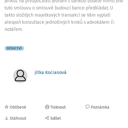
jelikož na prvopočátku jednání s bankou budete mimo jiné
tuto smlouvu o smlouvě budoucí bance předkládat. U
takto složitých majetkových transakcí se Vám vyplatí
alespoň konzultace jednotlivých kroků s advokátem či
notářem.
DĚDICTVÍ
Jitka Kocianová
Oblíbené
Tisknout
Poznámka
Stáhnout
Sdílet