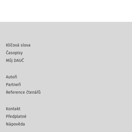
Klíčová slova
Časopisy
Můj DAUČ
Autoři
Partneři
Reference čtenářů
Kontakt
Předplatné
Nápověda