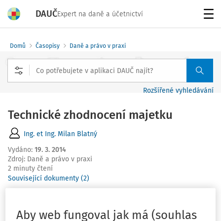
DAUČ
Expert na daně a účetnictví
Menu
Domů
Časopisy
Daně a právo v praxi
Rozšířené vyhledávání
Technické zhodnocení majetku
Ing. et Ing. Milan Blatný
Vydáno
:
19. 3. 2014
Zdroj
:
Daně a právo v praxi
2 minuty čtení
Související dokumenty (2)
Dotaz ke správnému datu zařazení technického
zhodnocení - zateplení budovy, projekt, na který bylo
Aby web fungoval jak má (souhlas