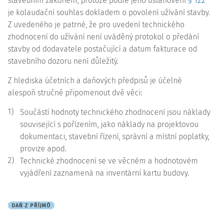
stavebním zákonem, protože podle jeho ustanovení
§ 122
je kolaudační souhlas dokladem o povolení užívání stavby.
Z uvedeného je patrné, že pro uvedení technického
zhodnocení do užívání není uváděný protokol o předání
stavby od dodavatele postačující a datum fakturace od
stavebního dozoru není důležitý.
Z hlediska účetních a daňových předpisů je účelné
alespoň stručně připomenout dvě věci:
1)
Součástí hodnoty technického zhodnocení jsou náklady
související s pořízením, jako náklady na projektovou
dokumentaci, stavební řízení, správní a místní poplatky,
provize apod.
2)
Technické zhodnocení se ve věcném a hodnotovém
vyjádření zaznamená na inventární kartu budovy.
DAŇ Z PŘÍJMŮ