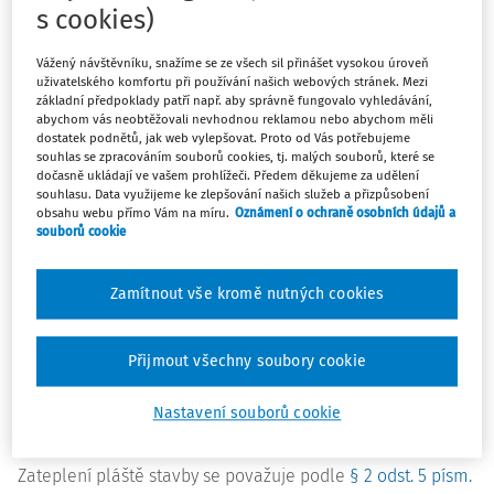
vydáno stavební povolení (i když v tomto případě to
s cookies)
nebyla povinnost), byl ukončen fakticky 30. 11. Doklad na
provedený stavební dozor byl vystaven až s DUZP
Vážený návštěvníku, snažíme se ze všech sil přinášet vysokou úroveň
31.12.2013. Žádost o kolaudační souhlas nebyla dosud
uživatelského komfortu při používání našich webových stránek. Mezi
základní předpoklady patří např. aby správně fungovalo vyhledávání,
podána. Můžeme majetek uvést do užívání k datu 30. 11.?
abychom vás neobtěžovali nevhodnou reklamou nebo abychom měli
Postačí doložení protokolem o předání stavby od
dostatek podnětů, jak web vylepšovat. Proto od Vás potřebujeme
souhlas se zpracováním souborů cookies, tj. malých souborů, které se
dodavatele, zápisem ve stavebním deníku? Nebo musí
dočasně ukládají ve vašem prohlížeči. Předem děkujeme za udělení
být splněno i datum dokladu na fakturaci stavebního
souhlasu. Data využijeme ke zlepšování našich služeb a přizpůsobení
obsahu webu přímo Vám na míru.
Oznámení o ochraně osobních údajů a
dozoru? Má vliv (ne)vydání kolaudačního souhlasu?
souborů cookie
Související předpisy:
Zamítnout vše kromě nutných cookies
§ 33 zákona č. 586/1992 Sb.
, o daních z příjmů, ve znění
pozdějších předpisů,
Přijmout všechny soubory cookie
§ 2 odst. 5 písm. c)
,
§ 122 zákona č. 183/2006 Sb.
, o
územním plánování a stavebním řádu (stavební
Nastavení souborů cookie
zákon), ve znění pozdějších předpisů.
Zateplení pláště stavby se považuje podle
§ 2 odst. 5 písm.