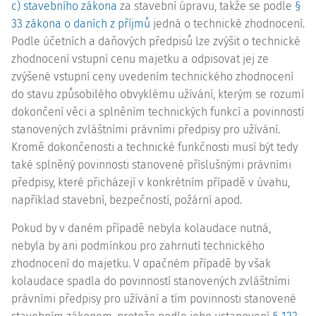
c) stavebního zákona
za stavební úpravu, takže se podle
§
33 zákona o daních z příjmů
jedná o technické zhodnocení.
Podle účetních a daňových předpisů lze zvýšit o technické
zhodnocení vstupní cenu majetku a odpisovat jej ze
zvýšené vstupní ceny uvedením technického zhodnocení
do stavu způsobilého obvyklému užívání, kterým se rozumí
dokončení věci a splněním technických funkcí a povinností
stanovených zvláštními právními předpisy pro užívání.
Kromě dokončenosti a technické funkčnosti musí být tedy
také splněný povinnosti stanovené příslušnými právními
předpisy, které přicházejí v konkrétním případě v úvahu,
například stavební, bezpečností, požární apod.
Pokud by v daném případě nebyla
kolaudace
nutná,
nebyla by ani podmínkou pro zahrnutí technického
zhodnocení do majetku. V opačném případě by však
kolaudace
spadla do povinností stanovených zvláštními
právními předpisy pro užívání a tím povinnosti stanovené