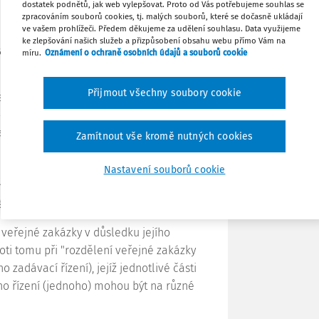
dostatek podnětů, jak web vylepšovat. Proto od Vás potřebujeme souhlas se
zpracováním souborů cookies, tj. malých souborů, které se dočasně ukládají
ve vašem prohlížeči. Předem děkujeme za udělení souhlasu. Data využijeme
Tisknout
ke zlepšování našich služeb a přizpůsobení obsahu webu přímo Vám na
zakázkách, ve znění pozdějších předpisů
míru.
Oznámení o ochraně osobních údajů a souborů cookie
Sdílet
Přijmout všechny soubory cookie
se vesměs shodují v tom, že předmět
e ovšem v otázce, zda se rozdělením
Poznámka
adavatel nesmí rozdělit předmět veřejné
Zamítnout vše kromě nutných cookies
 hodnoty pod finanční limity stanovené v
 zakázky na části podle
§ 13 odst. 4 ZVZ
Nastavení souborů cookie
stanovení předpokládané hodnoty
tí veřejné zakázky.").
 veřejné zakázky v důsledku jejího
oti tomu při "rozdělení veřejné zakázky
 zadávací řízení), jejíž jednotlivé části
ho řízení (jednoho) mohou být na různé