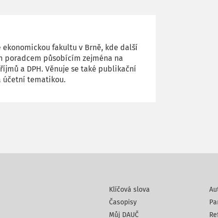
 ekonomickou fakultu v Brně, kde další
ovým poradcem působícím zejména na
íjmů a DPH. Věnuje se také publikační
a účetní tematikou.
Klíčová slova
Au
Časopisy
Pa
Můj DAUČ
Re