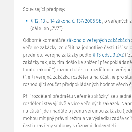
Související předpisy:
§ 12
,
13
a
14 zákona č. 137/2006 Sb.
, o veřejných 
(dále jen „ZVZ“).
Odborné komentáře
zákona o veřejných zakázkách
veřejné zakázky lze dělit na jednotlivé části. Liší s
předmětu veřejné zakázky podle
§ 13 odst. 3 ZVZ
("Z
zakázky tak, aby tím došlo ke snížení předpokládané
tomto zákoně.") rozumí totéž, co rozdělením veřejné
("Je-li veřejná zakázka rozdělena na části, je pro 
rozhodující součet předpokládaných hodnot všech čás
Při "rozdělení předmětu veřejné zakázky" se z jedné
rozdělení stávají dvě a více veřejných zakázek. Napr
na části" jde i nadále o jednu veřejnou zakázku (jedno
mohou mít jiný právní režim a ve výsledku zadávací
části uzavřeny smlouvy s různými dodavateli.