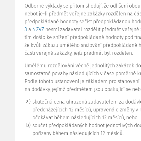
Odborné výklady se přitom shodují, že odlišení obou
neboť je-li předmět veřejné zakázky rozdělen na část
předpokládané hodnoty sečíst předpokládanou hodn
3
a
4 ZVZ
nesmí zadavatel rozdělit předmět veřejné 
tím došlo ke snížení předpokládané hodnoty pod fina
že kvůli zákazu umělého snižování předpokládané ho
části veřejné zakázky, jejíž předmět byl rozdělen.
Umělému rozdělování věcně jednolitých zakázek do 
samostatné povahy následujících v čase poměrně k
Podle tohoto ustanovení je základem pro stanovení
na dodávky, jejímž předmětem jsou opakující se nebo
a)
skutečná cena uhrazená zadavatelem za dodáv
předcházejících 12 měsíců, upravená o změny v 
očekávat během následujících 12 měsíců, nebo
b)
součet předpokládaných hodnot jednotlivých dod
pořízeny během následujících 12 měsíců.