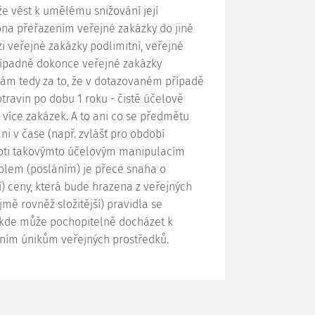
že vést k umělému snižování její
ona přeřazením veřejné zakázky do jiné
i veřejné zakázky podlimitní, veřejné
řípadně dokonce veřejné zakázky
Mám tedy za to, že v dotazovaném případě
travin po dobu 1 roku - čistě účelově
 více zakázek. A to ani co se předmětu
ani v čase (např. zvlášť pro období
 proti takovýmto účelovým manipulacím
olem (posláním) je přece snaha o
í) ceny, která bude hrazena z veřejných
mě rovněž složitější) pravidla se
, kde může pochopitelně docházet k
vním únikům veřejných prostředků.