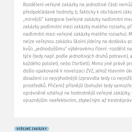
Rozdělení veřejné zakázky na jednotlivé části nemů
předpokládané hodnoty, tj. fakticky k obcházení zák
„mírnější“ kategorie (veřejné zakázky nadlimitní mez
zakázky podlimitní mezi zakázky malého rozsahu, p
nadlimitní mezi veřejné zakázky malého rozsahu). 
nelze veřejnou zakázku školní jídelny na dodávku po
kvůli „jednoduššímu“ výběrovému řízení -rozdělit na
týče (tedy např. podle jednotlivých druhů potravin), 
každého pololetí, nebo čtvrtletí). Mimo jiné právě
došlo opakovaně k novelizaci ZVZ, jehož hlavním úk
dosažení co nejvýhodnější (zpravidla tedy co nejnižš
prostředků. Přičemž přísnější (bohužel tedy samozřej
oprávněně vztahují na hodnotnější veřejné zakázky
výraznějším neefektivním, zbytečným až trestněprá
VEŘEJNÉ ZAKÁZKY