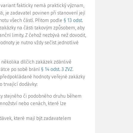
 variant fakticky nemá praktický význam,
i, je zadavatel povinen při stanovení její
otu všech částí. Přitom podle
§ 13 odst.
zakázky na části takovým způsobem, aby
nční limity. Z čehož nezbývá než dovodit,
dnoty je nutno vždy sečíst jednotlivé
několika dílčích zakázek zdánlivě
rátce po sobě brání
§ 14 odst. 3 ZVZ
.
 předpokládané hodnoty veřejné zakázky
 trvající dodávky:
ky stejného či podobného druhu během
množství nebo cenách, které lze
ávek, které mají být zadavatelem