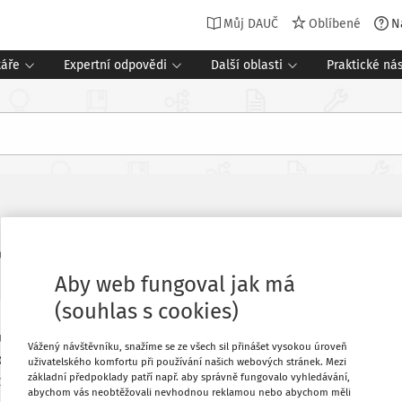
Můj DAUČ
Oblíbené
N
táře
Expertní odpovědi
Další oblasti
Praktické nás
Související dokumenty (1)
 právo v praxi
4 minuty čtení
Aby web fungoval jak má
(souhlas s cookies)
puje potraviny celkem za cca 2 000 000
Oblíbené
Vážený návštěvníku, snažíme se ze všech sil přinášet vysokou úroveň
žné potraviny rozdělit do kategorií,
uživatelského komfortu při používání našich webových stránek. Mezi
základní předpoklady patří např. aby správně fungovalo vyhledávání,
zky? Jsou takové kategorie stanoveny?
Stáhnout
abychom vás neobtěžovali nevhodnou reklamou nebo abychom měli