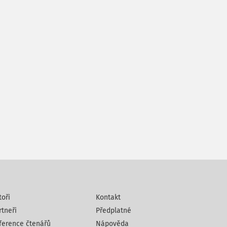
toři
Kontakt
rtneři
Předplatné
ference čtenářů
Nápověda