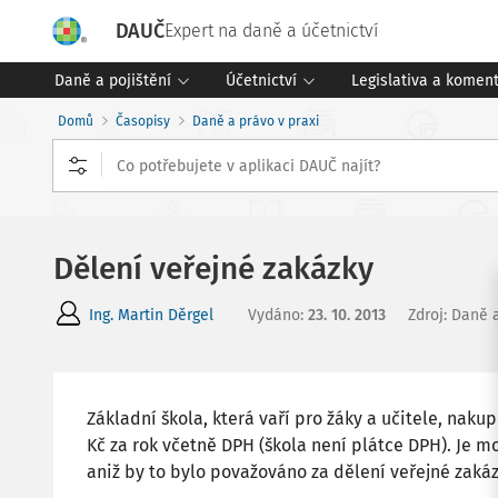
DAUČ
Expert na daně a účetnictví
Daně a pojištění
Účetnictví
Legislativa a komen
Domů
Časopisy
Daně a právo v praxi
Dělení veřejné zakázky
Ing. Martin Děrgel
Vydáno
:
23. 10. 2013
Zdroj
:
Daně a
Základní škola, která vaří pro žáky a učitele, naku
Kč za rok včetně DPH (škola není plátce DPH). Je mo
aniž by to bylo považováno za dělení veřejné zaká