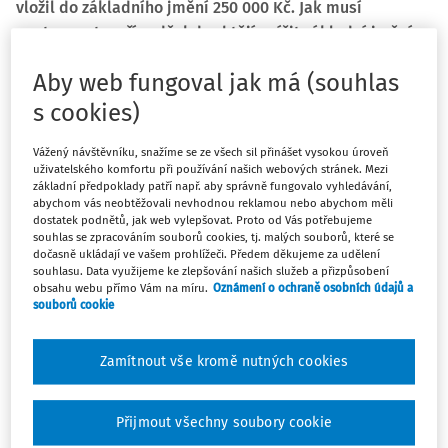
vložil do základního jmění 250 000 Kč. Jak musí
postupovat v případě, kdy chtějí snížit základní jmění
na 200 000 Kč (každý 100 000 Kč)?
Aby web fungoval jak má (souhlas
Související předpisy:
s cookies)
§ 125 odst. 1 písm. e)
,
§ 146 odst. 1
a
2
,
§ 147
zákona č.
Vážený návštěvníku, snažíme se ze všech sil přinášet vysokou úroveň
513/1991 Sb.
, obchodní zákoník, ve znění pozdějších
uživatelského komfortu při používání našich webových stránek. Mezi
předpisů,
základní předpoklady patří např. aby správně fungovalo vyhledávání,
abychom vás neobtěžovali nevhodnou reklamou nebo abychom měli
§ 23 odst. 4 písm. h)
zákona č.
586/1992 Sb.
, o daních z
dostatek podnětů, jak web vylepšovat. Proto od Vás potřebujeme
příjmů, ve znění pozdějších předpisů.
souhlas se zpracováním souborů cookies, tj. malých souborů, které se
dočasně ukládají ve vašem prohlížeči. Předem děkujeme za udělení
V dotazu sice není uvedeno, jakým způsobem má v daném
souhlasu. Data využijeme ke zlepšování našich služeb a přizpůsobení
obsahu webu přímo Vám na míru.
Oznámení o ochraně osobních údajů a
případě dojít ke snížení základního kapitálu (nikoli
souborů cookie
základního jmění), avšak zřejmě půjde o snížení
základního kapitálu s vyplacením části původních vkladů
Zamítnout vše kromě nutných cookies
oběma společníkům, a to každému 150 000 Kč.
V tom případě je třeba postupovat podle příslušných
Přijmout všechny soubory cookie
ustanovení obchodního zákoníku takto: