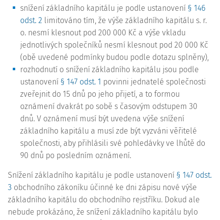
snížení základního kapitálu je podle ustanovení
§ 146
odst. 2
limitováno tím, že výše základního kapitálu s. r.
o. nesmí klesnout pod 200 000 Kč a výše vkladu
jednotlivých společníků nesmí klesnout pod 20 000 Kč
(obě uvedené podmínky budou podle dotazu splněny),
rozhodnutí o snížení základního kapitálu jsou podle
ustanovení
§ 147 odst. 1
povinni jednatelé společnosti
zveřejnit do 15 dnů po jeho přijetí, a to formou
oznámení dvakrát po sobě s časovým odstupem 30
dnů. V oznámení musí být uvedena výše snížení
základního kapitálu a musí zde být vyzváni věřitelé
společnosti, aby přihlásili své pohledávky ve lhůtě do
90 dnů po posledním oznámení.
Snížení základního kapitálu je podle ustanovení
§ 147 odst.
3
obchodního zákoníku účinné ke dni zápisu nové výše
základního kapitálu do obchodního rejstříku. Dokud ale
nebude prokázáno, že snížení základního kapitálu bylo