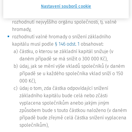
Nastavení souborů cookie
z ustanovení
§ 125 odst. 1 písm. e)
vyplývá, že ke snížení
základního kapitálu s. r. o. může dojít pouze na základě
rozhodnutí nejvyššího orgánu společnosti, tj. valné
hromady,
rozhodnutí valné hromady o snížení základního
kapitálu musí podle
§ 146 odst. 1
obsahovat:
a)
částku, o kterou se základní
kapitál
snižuje (v
daném případě se má snížit o 300 000 Kč),
b)
údaj, jak se mění výše vkladů společníků (v daném
případě se u každého společníka vklad sníží o 150
000 Kč),
c)
údaj o tom, zda částka odpovídající snížení
základního kapitálu bude celá nebo zčásti
vyplacena společníkům anebo jakým jiným
způsobem bude s touto částkou naloženo (v daném
případě bude zřejmě celá částka snížení vyplacena
společníkům),