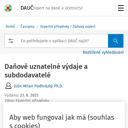
DAUČ
Expert na daně a účetnictví
Menu
Domů
Časopisy
Expertní příspěvky / Daňový expert
Rozšířené vyhledávání
Daňově uznatelné výdaje a
subdodavatelé
JUDr. Milan Podhrázký Ph.D.
Vydáno
:
23. 6. 2021
Zdroj
:
Expertní příspěvky
2 minuty čtení
EXPERTNÍ PŘÍSPĚVEK
Aby web fungoval jak má (souhlas
Související dokumenty (1)
s cookies)