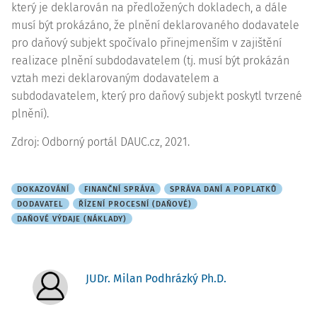
který je deklarován na předložených dokladech, a dále
musí být prokázáno, že plnění deklarovaného dodavatele
pro daňový subjekt spočívalo přinejmenším v zajištění
realizace plnění subdodavatelem (tj. musí být prokázán
vztah mezi deklarovaným dodavatelem a
subdodavatelem, který pro daňový subjekt poskytl tvrzené
plnění).
Zdroj: Odborný portál DAUC.cz, 2021.
DOKAZOVÁNÍ
FINANČNÍ SPRÁVA
SPRÁVA DANÍ A POPLATKŮ
DODAVATEL
ŘÍZENÍ PROCESNÍ (DAŇOVÉ)
DAŇOVÉ VÝDAJE (NÁKLADY)
JUDr. Milan Podhrázký Ph.D.