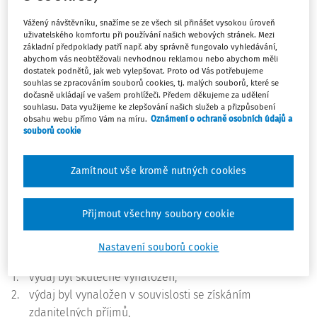
Podle rozsudku Nejvyššího správního soudu ze dne 11. 2.
2021, čj. 8 Afs 24/2019-44
Vážený návštěvníku, snažíme se ze všech sil přinášet vysokou úroveň
uživatelského komfortu při používání našich webových stránek. Mezi
základní předpoklady patří např. aby správně fungovalo vyhledávání,
K předpisům:
abychom vás neobtěžovali nevhodnou reklamou nebo abychom měli
dostatek podnětů, jak web vylepšovat. Proto od Vás potřebujeme
souhlas se zpracováním souborů cookies, tj. malých souborů, které se
§ 24 odst. 1 zákona č. 586/1992 Sb.
, o daních z příjmů
dočasně ukládají ve vašem prohlížeči. Předem děkujeme za udělení
souhlasu. Data využijeme ke zlepšování našich služeb a přizpůsobení
Dodavatel plnění, za které daňový subjekt uhradil
obsahu webu přímo Vám na míru.
Oznámení o ochraně osobních údajů a
částku uplatňovanou jako daňově účinný výdaj, může
souborů cookie
přenechat faktické poskytnutí plnění subdodavateli. V
takovém případě musí být jednoznačně prokázán vztah
Zamítnout vše kromě nutných cookies
mezi deklarovaným dodavatelem a subdodavatelem.
Dané rozhodnutí předně připomíná, že o daňově účinný
Přijmout všechny soubory cookie
výdaj ve smyslu
§ 24 odst. 1 zákona o daních z příjmů
se
Nastavení souborů cookie
jedná pouze tehdy, jsou-li splněny čtyři podmínky:
1.
výdaj byl skutečně vynaložen,
2.
výdaj byl vynaložen v souvislosti se získáním
zdanitelných příjmů,