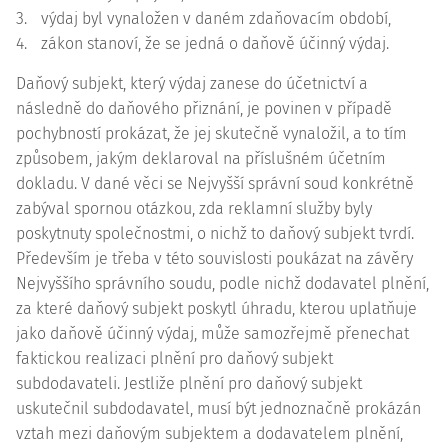
3.
výdaj byl vynaložen v daném zdaňovacím období,
4.
zákon stanoví, že se jedná o daňově účinný výdaj.
Daňový subjekt, který výdaj zanese do účetnictví a
následně do daňového přiznání, je povinen v případě
pochybností prokázat, že jej skutečně vynaložil, a to tím
způsobem, jakým deklaroval na příslušném účetním
dokladu. V dané věci se Nejvyšší správní soud konkrétně
zabýval spornou otázkou, zda reklamní služby byly
poskytnuty společnostmi, o nichž to daňový subjekt tvrdí.
Především je třeba v této souvislosti poukázat na závěry
Nejvyššího správního soudu, podle nichž dodavatel plnění,
za které daňový subjekt poskytl úhradu, kterou uplatňuje
jako daňově účinný výdaj, může samozřejmě přenechat
faktickou realizaci plnění pro daňový subjekt
subdodavateli. Jestliže plnění pro daňový subjekt
uskutečnil subdodavatel, musí být jednoznačně prokázán
vztah mezi daňovým subjektem a dodavatelem plnění,