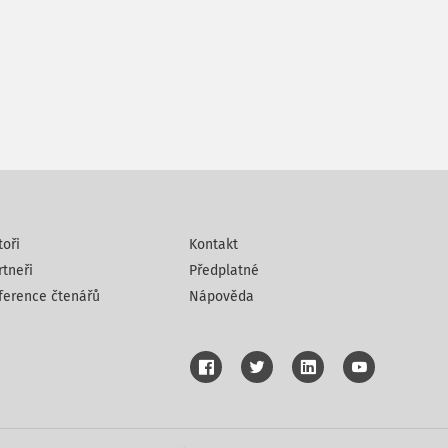
toři
Kontakt
rtneři
Předplatné
ference čtenářů
Nápověda