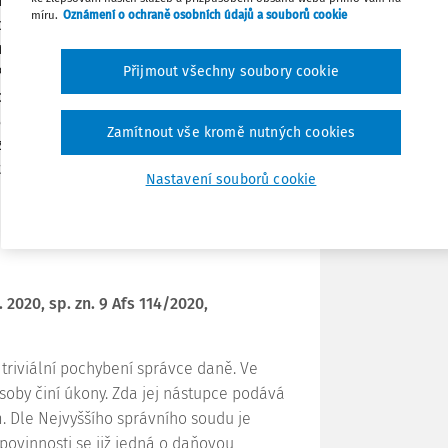
oví formu učinění takového podání.
míru.
Oznámení o ochraně osobních údajů a souborů cookie
přiznání jménem zaniklé společnosti
nost zaniklé společnosti přechází na
Tisknout
Přijmout všechny soubory cookie
Pokud stěžovatelka podala jediné
dů jak z loterií nebo jiných podobných
Sdílet
la ona sama, tak výši odvodů z loterií
Zamítnout vše kromě nutných cookies
zaniklá právní předchůdkyně, jejíž
u zákonem stanovenou povinnost.
Poznámka
Nastavení souborů cookie
 2020, sp. zn.
9 Afs 114/2020
,
triviální pochybení správce daně. Ve
soby činí úkony. Zda jej nástupce podává
. Dle Nejvyššího správního soudu je
povinnosti se již jedná o daňovou