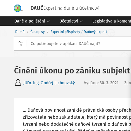
DAUČ
Expert na daně a účetnictví
Daně a pojištění
Účetnictví
Legislativa a komen
Domů
Časopisy
Expertní příspěvky / Daňový expert
Činění úkonu po zániku subjekt
JUDr. Ing. Ondřej Lichnovský
Vydáno
:
30. 3. 2021
Zdr
… Daňová povinnost zaniklé právnické osoby přech
zřizovatele nebo zakladatele, který má povinnost
tvrzení nebo dodatečné daňové tvrzení o daňové p