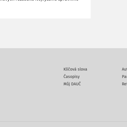
Klíčová slova
Au
Časopisy
Pa
Můj DAUČ
Re