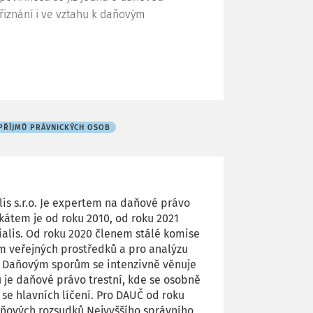
iznání i ve vztahu k daňovým
 PŘÍJMŮ PRÁVNICKÝCH OSOB
is s.r.o. Je expertem na daňové právo
kátem je od roku 2010, od roku 2021
alis. Od roku 2020 členem stálé komise
 veřejných prostředků a pro analýzu
y. Daňovým sporům se intenzivně věnuje
u je daňové právo trestní, kde se osobně
 se hlavních líčení. Pro DAUČ od roku
aňových rozsudků Nejvyššího správního