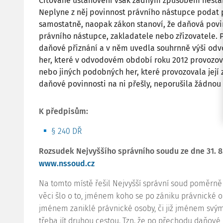
Citované ustanovení však žádným způsobem nestan
Neplyne z něj povinnost právního nástupce podat 
samostatně, naopak zákon stanoví, že daňová povin
právního nástupce, zakladatele nebo zřizovatele. 
daňové přiznání a v něm uvedla souhrnně výši odvo
her, které v odvodovém období roku 2012 provozova
nebo jiných podobných her, které provozovala její 
daňové povinnosti na ni přešly, neporušila žádno
K předpisům:
§ 240 DŘ
Rozsudek Nejvyššího správního soudu ze dne 31. 8.
www.nssoud.cz
Na tomto místě řešil Nejvyšší správní soud poměrně 
věci šlo o to, jménem koho se po zániku právnické o
jménem zaniklé právnické osoby, či již jménem svým
třeba jít druhou cestou. Tzn. že po přechodu daňové 