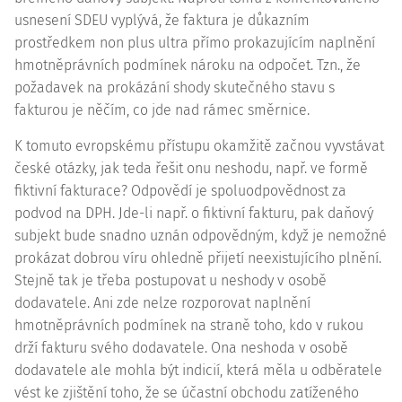
usnesení SDEU vyplývá, že faktura je důkazním
prostředkem
non plus ultra
přímo prokazujícím naplnění
hmotněprávních podmínek nároku na odpočet. Tzn., že
požadavek na prokázání shody skutečného stavu s
fakturou je něčím, co jde nad rámec směrnice.
K tomuto evropskému přístupu okamžitě začnou vyvstávat
české otázky, jak teda řešit onu neshodu, např. ve formě
fiktivní fakturace? Odpovědí je spoluodpovědnost za
podvod na DPH. Jde-li např. o fiktivní fakturu, pak daňový
subjekt bude snadno uznán odpovědným, když je nemožné
prokázat dobrou víru ohledně přijetí neexistujícího plnění.
Stejně tak je třeba postupovat u neshody v osobě
dodavatele. Ani zde nelze rozporovat naplnění
hmotněprávních podmínek na straně toho, kdo v rukou
drží fakturu svého dodavatele. Ona neshoda v osobě
dodavatele ale mohla být indicií, která měla u odběratele
vést ke zjištění toho, že se účastní obchodu zatíženého