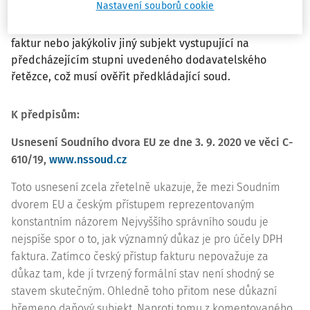
Nastavení souborů cookie
anebo věděla nebo měla vědět, že jsou uvedená plnění
součástí daňového úniku, jehož se dopustil vystavitel
faktur nebo jakýkoliv jiný subjekt vystupující na
předcházejícím stupni uvedeného dodavatelského
řetězce, což musí ověřit předkládající soud.
K předpisům:
Usnesení Soudního dvora EU ze dne 3. 9. 2020 ve věci
C-
610/19
,
www.nssoud.cz
Toto usnesení zcela zřetelně ukazuje, že mezi Soudním
dvorem EU a českým přístupem reprezentovaným
konstantním názorem Nejvyššího správního soudu je
nejspíše spor o to, jak významný důkaz je pro účely DPH
faktura. Zatímco český přístup fakturu nepovažuje za
důkaz tam, kde jí tvrzený formální stav není shodný se
stavem skutečným. Ohledně toho přitom nese důkazní
břemeno daňový subjekt. Naproti tomu z komentovaného