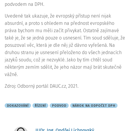
podvodem na DPH.
Uvedené tak ukazuje, že evropský přístup není nijak
absurdní
, a proto s ohledem na přednost evropského
práva bychom mu měli začít přivykat. Ostatně zajímavé
také je, že se jedná pouze o usnesení. Tím soud sděluje, že
posuzoval věc, která je dle něj již dávno vyřešená. Na
druhou stranu je usnesení přeloženo do všech jednacích
jazyků soudu, což je nezvyklé. Jako by tím chtěl soud
některým zemím sdělit, že jeho názor mají brát skutečně
vážně.
Zdroj: Odborný portál DAUC.cz, 2021.
DOKAZOVÁNÍ
ŘÍZENÍ
PODVOD
NÁROK NA ODPOČET DPH
JUDr. Ing. Ondřej Lichnovský