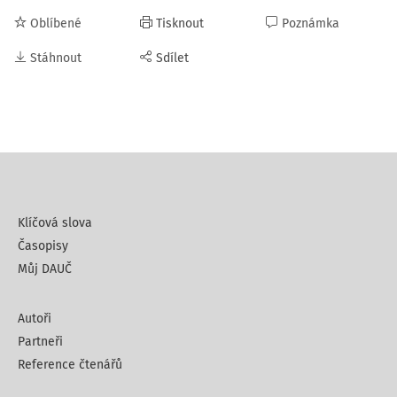
Oblíbené
Tisknout
Poznámka
Stáhnout
Sdílet
Klíčová slova
Časopisy
Můj DAUČ
Autoři
Partneři
Reference čtenářů