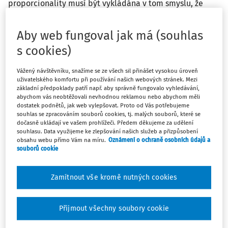
proporcionality musí být vykládána v tom smyslu, že
brání vnitrostátní praxi, podle níž správce daně odpírá
osobě povinné k dani nárok na odpočet daně z přidané
Aby web fungoval jak má (souhlas
hodnoty odvedené na základě pořízení zboží, které jí
s cookies)
bylo dodáno, s odůvodněním, že faktury týkající se
těchto nákupů nelze považovat za věrohodné, jelikož
Vážený návštěvníku, snažíme se ze všech sil přinášet vysokou úroveň
zaprvé vystavitel těchto faktur uvedené zboží nemohl
uživatelského komfortu při používání našich webových stránek. Mezi
kvůli nedostatku potřebných materiálních a lidských
základní předpoklady patří např. aby správně fungovalo vyhledávání,
abychom vás neobtěžovali nevhodnou reklamou nebo abychom měli
zdrojů vyrobit ani dodat, a toto zboží tedy bylo ve
dostatek podnětů, jak web vylepšovat. Proto od Vás potřebujeme
skutečnosti pořízeno od jiné osoby, jejíž totožnost nebyla
souhlas se zpracováním souborů cookies, tj. malých souborů, které se
dočasně ukládají ve vašem prohlížeči. Předem děkujeme za udělení
určena, zadruhé nebyly dodrženy vnitrostátní právní
souhlasu. Data využijeme ke zlepšování našich služeb a přizpůsobení
předpisy v oblasti účetnictví, zatřetí dodavatelský
obsahu webu přímo Vám na míru.
Oznámení o ochraně osobních údajů a
řetězec, který vedl k uvedeným nákupům, nebyl
souborů cookie
ekonomicky opodstatněný a začtvrté u některých
předchozích plnění, které byly součástí tohoto
Zamítnout vše kromě nutných cookies
dodavatelského řetězce, se vyskytly nesrovnalosti. K
takovému odepření lze přistoupit pouze tehdy, je-li
Přijmout všechny soubory cookie
právně dostačujícím způsobem prokázáno, že se osoba
povinná k dani aktivně podílela na daňovém úniku