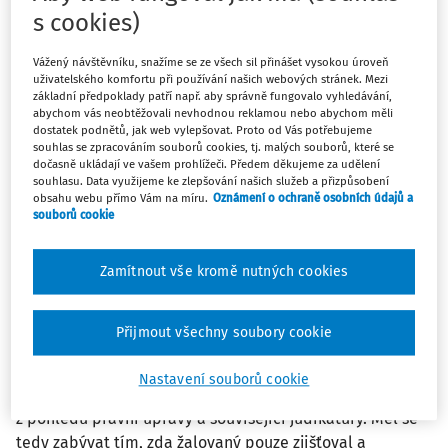
podkladů (než celého účetnictví) a kontrolování menšího
s cookies)
rozsahu okolností (než jen všech aspektů daňové
povinnosti) může za splnění podmínek akcentovaných
Vážený návštěvníku, snažíme se ze všech sil přinášet vysokou úroveň
uživatelského komfortu při používání našich webových stránek. Mezi
rozsudkem sp. zn. 4 Afs 14/2017 (a zprostředkovaně
základní předpoklady patří např. aby správně fungovalo vyhledávání,
rozsudkem sp. zn. 1 Afs 70/2004) dojít k překročení mezí
abychom vás neobtěžovali nevhodnou reklamou nebo abychom měli
vyhledávací činnosti a místního šetření. Bude tak tomu v
dostatek podnětů, jak web vylepšovat. Proto od Vás potřebujeme
souhlas se zpracováním souborů cookies, tj. malých souborů, které se
těch situacích, kdy správce daně namísto pouhého
dočasně ukládají ve vašem prohlížeči. Předem děkujeme za udělení
zjišťování podkladových informací a „mapování terénu“
souhlasu. Data využijeme ke zlepšování našich služeb a přizpůsobení
obsahu webu přímo Vám na míru.
Oznámení o ochraně osobních údajů a
provádí ve své podstatě již zjišťování a ověřování
souborů cookie
správnosti stanovení daňové povinnosti (viz výše).
Krajský soud tedy pochybil, odmítl-li tvrzení
Zamítnout vše kromě nutných cookies
stěžovatelky stran nesprávného využití institutu místního
šetření pouze s poukazem na to, že po stěžovatelce
nebylo správcem daně požadováno kompletní účetnictví
Přijmout všechny soubory cookie
(a toto nebylo kontrolováno ve vztahu k její celkové
daňové povinnosti). Namísto tohoto povšechného závěru
Nastavení souborů cookie
se krajský soud měl nastalou situací komplexně zabývat
z pohledu právní úpravy a související judikatury. Měl se
tedy zabývat tím, zda žalovaný pouze zjišťoval a