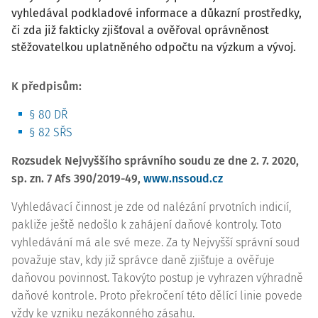
vyhledával podkladové informace a důkazní prostředky,
či zda již fakticky zjišťoval a ověřoval oprávněnost
stěžovatelkou uplatněného odpočtu na výzkum a vývoj.
K předpisům:
§ 80 DŘ
§ 82 SŘS
Rozsudek Nejvyššího správního soudu ze dne 2. 7. 2020,
sp. zn.
7 Afs 390/2019-49
,
www.nssoud.cz
Vyhledávací činnost je zde od nalézání prvotních indicií,
pakliže ještě nedošlo k zahájení daňové kontroly. Toto
vyhledávání má ale své meze. Za ty Nejvyšší správní soud
považuje stav, kdy již správce daně zjišťuje a ověřuje
daňovou povinnost. Takovýto postup je vyhrazen výhradně
daňové kontrole. Proto překročení této dělící linie povede
vždy ke vzniku nezákonného zásahu.