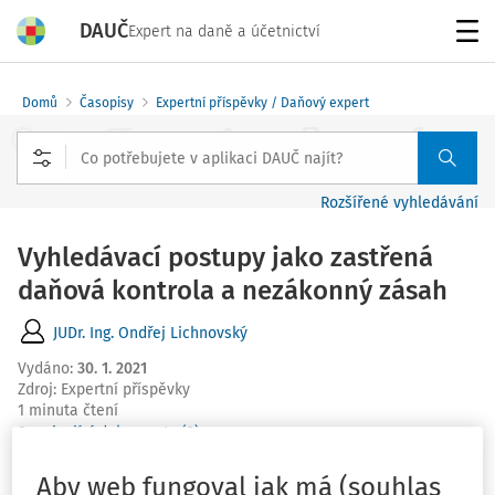
DAUČ
Expert na daně a účetnictví
Menu
Domů
Časopisy
Expertní příspěvky / Daňový expert
Rozšířené vyhledávání
Vyhledávací postupy jako zastřená
daňová kontrola a nezákonný zásah
JUDr. Ing. Ondřej Lichnovský
Vydáno
:
30. 1. 2021
Zdroj
:
Expertní příspěvky
1 minuta čtení
Související dokumenty (2)
Jinými slovy, i v případě vyžádání menšího množství
Aby web fungoval jak má (souhlas