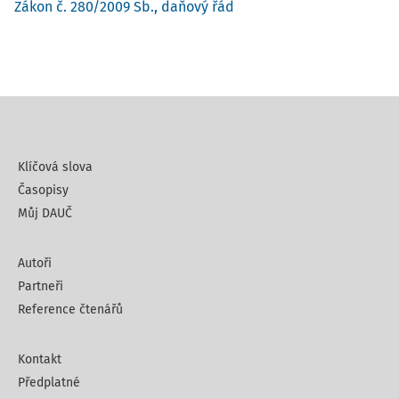
Zákon č. 280/2009 Sb., daňový řád
Klíčová slova
Časopisy
Můj DAUČ
Autoři
Partneři
Reference čtenářů
Kontakt
Předplatné