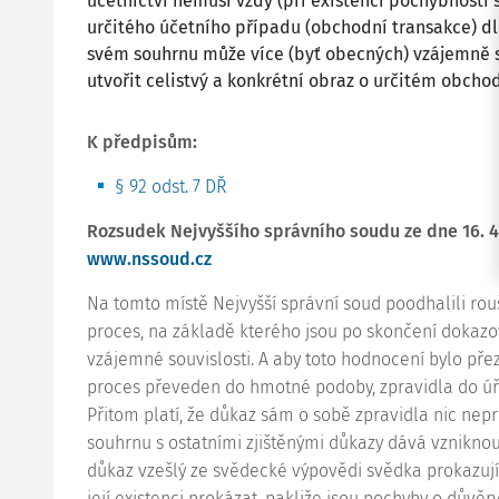
účetnictví nemusí vždy (při existenci pochybností
určitého účetního případu (obchodní transakce) dl
svém souhrnu může více (byť obecných) vzájemně s
utvořit celistvý a konkrétní obraz o určitém obch
K předpisům:
§ 92 odst. 7 DŘ
Rozsudek Nejvyššího správního soudu ze dne 16. 4.
www.nssoud.cz
Na tomto místě Nejvyšší správní soud poodhalili ro
proces, na základě kterého jsou po skončení dokaz
vzájemné souvislosti. A aby toto hodnocení bylo př
proces převeden do hmotné podoby, zpravidla do úř
Přitom platí, že důkaz sám o sobě zpravidla nic nep
souhrnu s ostatními zjištěnými důkazy dává vznikno
důkaz vzešlý ze svědecké výpovědi svědka prokazují
její existenci prokázat, pakliže jsou pochyby o důvěry