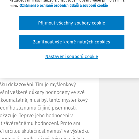
 správce daně) prokázat uskutečnění
ke zlepšování našich služeb a přizpůsobení obsahu webu přímo Vám na
míru.
Oznámení o ochraně osobních údajů a souborů cookie
e tvrzení daňového subjektu. Teprve ve
e doplňujících důkazních prostředků
Tisknout
odním případu.
Přijmout všechny soubory cookie
Sdílet
Zamítnout vše kromě nutných cookies
Poznámka
Nastavení souborů cookie
 2020, sp. zn.
1 Afs 376/2019
,
ušku dokazování. Tím je myšlenkový
ování veškeré důkazy hodnoceny ve své
ezkoumatelné, musí být tento myšlenkový
edního záznamu či jiné písemnosti.
rokazuje. Teprve jeho hodnocení v
ut závěrečnému hodnocení. Proto ani
cí určitou skutečnost nemusí ve výsledku
hodnosti svědka, či existuje více jiných