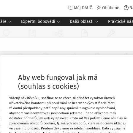
Můj DAUČ
Oblíbené
N
táře
Expertní odpovědi
Další oblasti
Praktické nás
souvislosti
Aby web fungoval jak má
Související dokumenty (1)
oj
:
Expertní příspěvky
2 minuty čtení
(souhlas s cookies)
Vážený návštěvníku, snažíme se ze všech sil přinášet vysokou úroveň
uživatelského komfortu při používání našich webových stránek. Mezi
základní předpoklady patří např. aby správně fungovalo vyhledávání,
 informace samy o sobě provedení
Oblíbené
abychom vás neobtěžovali nevhodnou reklamou nebo abychom měli
dostatek podnětů, jak web vylepšovat. Proto od Vás potřebujeme souhlas se
ude v zásadě platit pro jakýkoli
zpracováním souborů cookies, tj. malých souborů, které se dočasně ukládají
statně předložená faktura, či záznam v
ve vašem prohlížeči. Předem děkujeme za udělení souhlasu. Data využijeme
Stáhnout