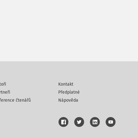
toři
Kontakt
rtneři
Předplatné
ference čtenářů
Nápověda