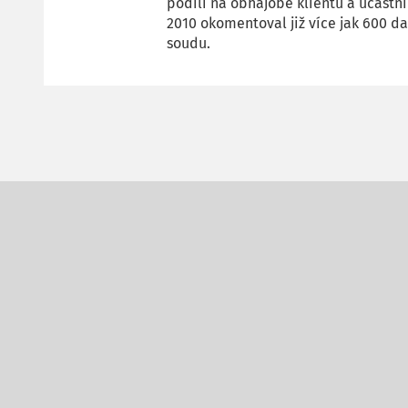
podílí na obhajobě klientů a účastní
2010 okomentoval již více jak 600 d
soudu.