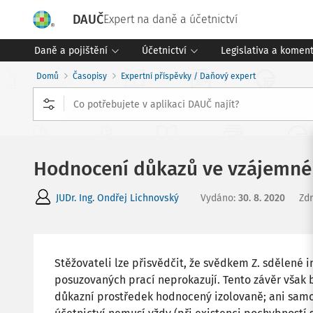
DAUČ
Expert na daně a účetnictví
Daně a pojištění
Účetnictví
Legislativa a komen
Domů
Časopisy
Expertní příspěvky / Daňový expert
Hodnocení důkazů ve vzájemné 
JUDr. Ing. Ondřej Lichnovský
Vydáno
:
30. 8. 2020
Zdr
Stěžovateli lze přisvědčit, že svědkem Z. sdělené
posuzovaných prací neprokazují. Tento závěr však b
důkazní prostředek hodnocený izolovaně; ani samo