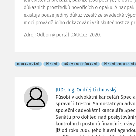
důkazních prostředků hovořících o opaku. A naopak,
existuje pouze jediný důkaz vzešlý ze svědecké výpo
moci provádějícího dokazování vzít skutečnost za p
Zdroj: Odborný portál DAUC.cz, 2020.
DOKAZOVÁNÍ
ŘÍZENÍ
BŘEMENO DŮKAZNÍ
ŘÍZENÍ PROCESNÍ 
JUDr. Ing. Ondřej Lichnovský
Působí v advokátní kanceláři Special
správní i trestní. Samostatným advo
společník advokátní kanceláře Speci
Senátu pro dohled nad poskytováním
kontrolních postupů finanční správ
již od roku 2007. Jeho hlavní agendo