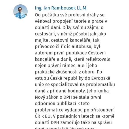
Ing. Jan Rambousek LL.M.
Od počátku své profesní dráhy se
věnoval propojení teorie a praxe v
oblasti daní. Díky svému zájmu o
cestování, v němž působil jak jako
majitel cestovní kanceláře, tak
průvodce či řidič autobusu, byl
autorem první publikace Cestovní
kanceláře a daně, která reflektovala
nejen právní rámec, ale i jeho
praktické zkušenosti z oboru. Po
vstupu České republiky do Evropské
unie se specializoval na problematiku
daně z přidané hodnoty. Jeho kniha
Nový zákon o DPH se stala první
odbornou publikací k této
problematice vydanou po přistoupení
ČR k EU. V posledních letech se kromě
oblasti DPH zaměřuje také na správu
daní a poplatků. Ve své praxi