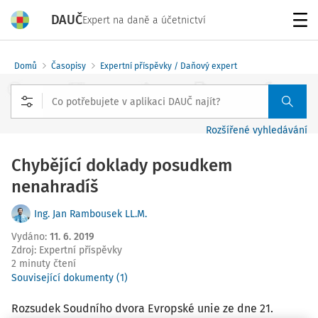
DAUČ
Expert na daně a účetnictví
Menu
Domů
Časopisy
Expertní příspěvky / Daňový expert
Rozšířené vyhledávání
Chybějící doklady posudkem
nenahradíš
Ing. Jan Rambousek LL.M.
Vydáno
:
11. 6. 2019
Zdroj
:
Expertní příspěvky
2 minuty čtení
Související dokumenty (1)
Rozsudek Soudního dvora Evropské unie ze dne 21.