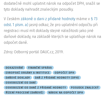
dodatečně mohl uplatnit nárok na odpočet DPH, snažil se
tyto doklady nahradit znaleckým posudky.
V českém
zákoně o dani z přidané hodnoty
máme v
§ 73
odst. 1 písm. a)
jasný odkaz, že pro uplatnění odpočtu při
registraci musí mít doklady stejné náležitosti jako jiné
daňové doklady, na základě kterých se uplatňuje nárok na
odpočet daně.
Zdroj: Odborný portál DAUC.cz, 2019.
DOKAZOVÁNÍ
FINANČNÍ SPRÁVA
EVROPSKÉ ORGÁNY A INSTITUCE
ODPOČET DPH
DAŇOVÉ DOKLADY
DAŇ Z PŘIDANÉ HODNOTY (DPH)
OSVOBOZENÍ OD DANÍ
OSVOBOZENÍ OD DANĚ Z PŘIDANÉ HODNOTY
POSUDEK ZNALECKÝ
ŘÍZENÍ PROCESNÍ (DAŇOVÉ)
NÁROK NA ODPOČET DPH