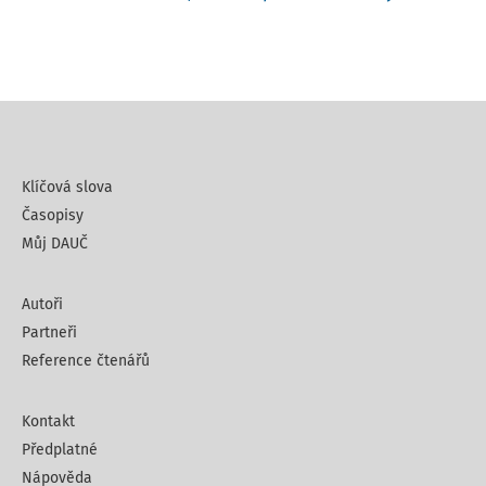
Klíčová slova
Časopisy
Můj DAUČ
Autoři
Partneři
Reference čtenářů
Kontakt
Předplatné
Nápověda