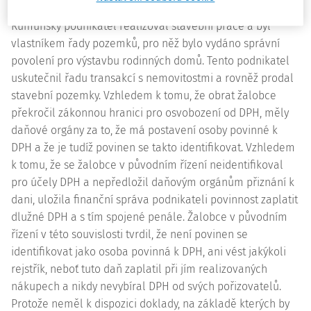
Rumunský podnikatel realizoval stavební práce a byl
vlastníkem řady pozemků, pro něž bylo vydáno správní
povolení pro výstavbu rodinných domů. Tento podnikatel
uskutečnil řadu transakcí s nemovitostmi a rovněž prodal
stavební pozemky. Vzhledem k tomu, že obrat žalobce
překročil zákonnou hranici pro osvobození od DPH, měly
daňové orgány za to, že má postavení osoby povinné k
DPH a že je tudíž povinen se takto identifikovat. Vzhledem
k tomu, že se žalobce v původním řízení neidentifikoval
pro účely DPH a nepředložil daňovým orgánům přiznání k
dani, uložila finanční správa podnikateli povinnost zaplatit
dlužné DPH a s tím spojené penále. Žalobce v původním
řízení v této souvislosti tvrdil, že není povinen se
identifikovat jako osoba povinná k DPH, ani vést jakýkoli
rejstřík, neboť tuto daň zaplatil při jím realizovaných
nákupech a nikdy nevybíral DPH od svých pořizovatelů.
Protože neměl k dispozici doklady, na základě kterých by