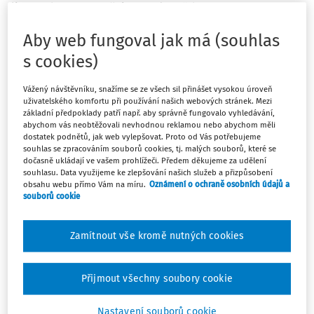
listopadu 2018 ve věci C-664/16 Vădan
Aby web fungoval jak má (souhlas
K předpisům:
s cookies)
§ 72 zákona č. 235/2004 Sb.
, o dani z přidané hodnoty
Vážený návštěvníku, snažíme se ze všech sil přinášet vysokou úroveň
§ 79 zákona č. 235/2004 Sb.
, o dani z přidané hodnoty
uživatelského komfortu při používání našich webových stránek. Mezi
základní předpoklady patří např. aby správně fungovalo vyhledávání,
Směrnice Rady
2006/112/ES
ze dne 28. listopadu 2006 o
abychom vás neobtěžovali nevhodnou reklamou nebo abychom měli
společném systému daně z přidané hodnoty, a zejména
dostatek podnětů, jak web vylepšovat. Proto od Vás potřebujeme
souhlas se zpracováním souborů cookies, tj. malých souborů, které se
její články 167 a 168, čl. 178 písm. a) a článek 179, jakož i
dočasně ukládají ve vašem prohlížeči. Předem děkujeme za udělení
zásady neutrality daně z přidané hodnoty (DPH) a
souhlasu. Data využijeme ke zlepšování našich služeb a přizpůsobení
obsahu webu přímo Vám na míru.
Oznámení o ochraně osobních údajů a
proporcionality, musí být vykládány v tom smyslu, že za
souborů cookie
takových okolností, jako nastaly ve věci v původním
řízení, nelze osobě povinné k dani, která není schopna
Zamítnout vše kromě nutných cookies
předložením faktur nebo jakýchkoli jiných dokladů
prokázat částku DPH, kterou zaplatila na vstupu, přiznat
nárok na odpočet DPH pouze na základě odhadu
Přijmout všechny soubory cookie
vyplývajícího ze znaleckého posudku, jejž si vyžádal
vnitrostátní soud.
Nastavení souborů cookie