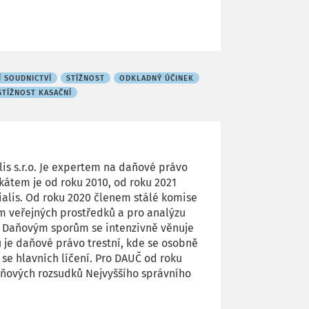
Í SOUDNICTVÍ
STÍŽNOST
ODKLADNÝ ÚČINEK
STÍŽNOST KASAČNÍ
is s.r.o. Je expertem na daňové právo
kátem je od roku 2010, od roku 2021
alis. Od roku 2020 členem stálé komise
 veřejných prostředků a pro analýzu
y. Daňovým sporům se intenzivně věnuje
u je daňové právo trestní, kde se osobně
 se hlavních líčení. Pro DAUČ od roku
aňových rozsudků Nejvyššího správního