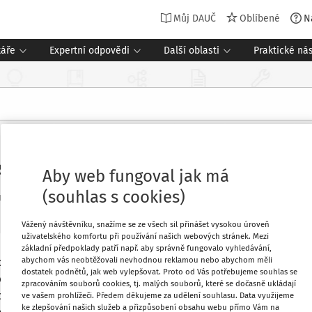
Můj DAUČ
Oblíbené
N
táře
Expertní odpovědi
Další oblasti
Praktické nás
ti - důležitý veřejný zájem
Aby web fungoval jak má
(souhlas s cookies)
Související dokumenty (1)
roj
:
Expertní příspěvky
1 minuta čtení
Vážený návštěvníku, snažíme se ze všech sil přinášet vysokou úroveň
uživatelského komfortu při používání našich webových stránek. Mezi
základní předpoklady patří např. aby správně fungovalo vyhledávání,
abychom vás neobtěžovali nevhodnou reklamou nebo abychom měli
de pouze k odložení vykonatelnosti
Oblíbené
dostatek podnětů, jak web vylepšovat. Proto od Vás potřebujeme souhlas se
doby, než Nejvyšší správní soud o
zpracováním souborů cookies, tj. malých souborů, které se dočasně ukládají
itou dobu nebude muset uloženou
ve vašem prohlížeči. Předem děkujeme za udělení souhlasu. Data využijeme
Stáhnout
ke zlepšování našich služeb a přizpůsobení obsahu webu přímo Vám na