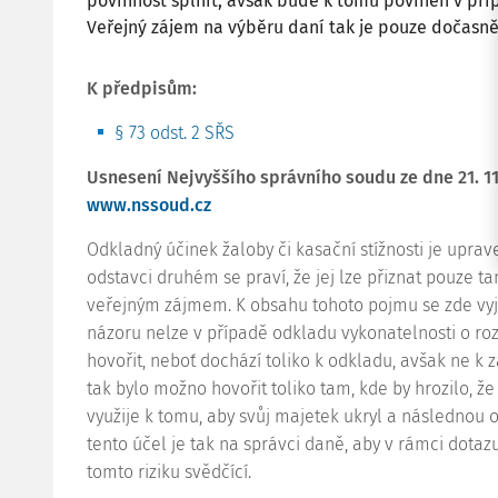
povinnost splnit, avšak bude k tomu povinen v pří
Veřejný zájem na výběru daní tak je pouze dočasně
K předpisům:
§ 73 odst. 2 SŘS
Usnesení Nejvyššího správního soudu ze dne 21. 11.
www.nssoud.cz
Odkladný účinek žaloby či kasační stížnosti je upr
odstavci druhém se praví, že jej lze přiznat pouze ta
veřejným zájmem. K obsahu tohoto pojmu se zde vyjá
názoru nelze v případě odkladu vykonatelnosti o r
hovořit, neboť dochází toliko k odkladu, avšak ne k z
tak bylo možno hovořit toliko tam, kde by hrozilo, ž
využije k tomu, aby svůj majetek ukryl a následnou 
tento účel je tak na správci daně, aby v rámci dota
tomto riziku svědčící.