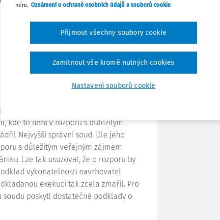
padě neúspěchu své kasační stížnosti.
míru.
Oznámení o ochraně osobních údajů a souborů cookie
 odložen, nikoliv znemožněn.
Tisknout
Přijmout všechny soubory cookie
Sdílet
Zamítnout vše kromě nutných cookies
 2017, čj.
5 Afs 303/2017-28
,
Poznámka
Nastavení souborů cookie
aven zejména v ustanovení
§ 73 SŘS
. V jeho
m, kde to není v rozporu s důležitým
dřil Nejvyšší správní soud. Dle jeho
ozporu s důležitým veřejným zájmem
ániku. Lze tak usuzovat, že o rozporu by
e odklad vykonatelnosti navrhovatel
odkládanou exekuci tak zcela zmařil. Pro
zu soudu poskytl dostatečné podklady o