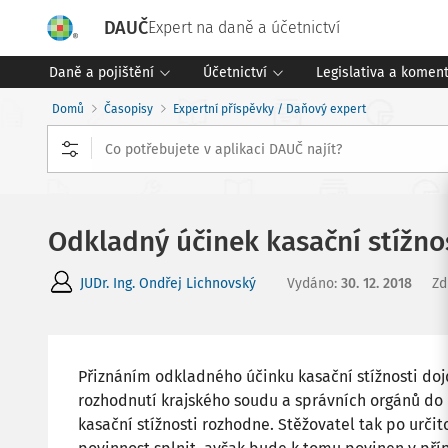
DAUČ
Expert na daně a účetnictví
Daně a pojištění
Účetnictví
Legislativa a komen
Domů
Časopisy
Expertní příspěvky / Daňový expert
Odkladný účinek kasační stížnos
JUDr. Ing. Ondřej Lichnovský
Vydáno
:
30. 12. 2018
Zd
Přiznáním odkladného účinku kasační stížnosti doj
rozhodnutí krajského soudu a správních orgánů do 
kasační stížnosti rozhodne. Stěžovatel tak po urč