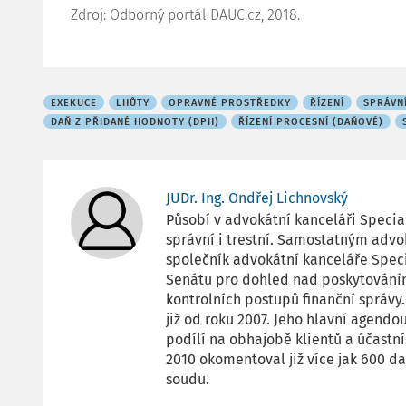
Zdroj: Odborný portál DAUC.cz, 2018.
EXEKUCE
LHŮTY
OPRAVNÉ PROSTŘEDKY
ŘÍZENÍ
SPRÁVN
DAŇ Z PŘIDANÉ HODNOTY (DPH)
ŘÍZENÍ PROCESNÍ (DAŇOVÉ)
JUDr. Ing. Ondřej Lichnovský
Působí v advokátní kanceláři Special
správní i trestní. Samostatným advo
společník advokátní kanceláře Speci
Senátu pro dohled nad poskytováním
kontrolních postupů finanční správ
již od roku 2007. Jeho hlavní agendo
podílí na obhajobě klientů a účastní
2010 okomentoval již více jak 600 d
soudu.