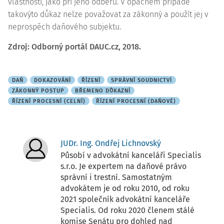
vlastnosti, jako při jeho odběru. V opačném případě
takovýto důkaz nelze považovat za zákonný a použít jej v
neprospěch daňového subjektu.
Zdroj: Odborný portál DAUC.cz, 2018.
DAŇ
DOKAZOVÁNÍ
ŘÍZENÍ
SPRÁVNÍ SOUDNICTVÍ
ZÁKONNÝ POSTUP
BŘEMENO DŮKAZNÍ
ŘÍZENÍ PROCESNÍ (CELNÍ)
ŘÍZENÍ PROCESNÍ (DAŇOVÉ)
JUDr. Ing. Ondřej Lichnovský
Působí v advokátní kanceláři Specialis
s.r.o. Je expertem na daňové právo
správní i trestní. Samostatným
advokátem je od roku 2010, od roku
2021 společník advokátní kanceláře
Specialis. Od roku 2020 členem stálé
komise Senátu pro dohled nad