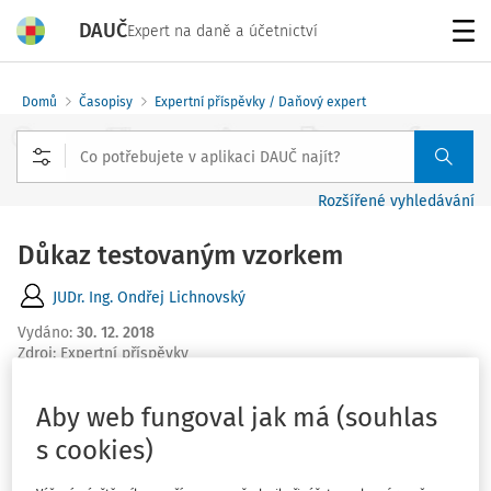
DAUČ
Expert na daně a účetnictví
Menu
Domů
Časopisy
Expertní příspěvky / Daňový expert
Rozšířené vyhledávání
Důkaz testovaným vzorkem
JUDr. Ing. Ondřej Lichnovský
Vydáno
:
30. 12. 2018
Zdroj
:
Expertní příspěvky
1 minuta čtení
Související dokumenty (1)
Aby web fungoval jak má (souhlas
Testování vzorku obsaženého v jiné než v originálně
s cookies)
zapečetěné nádobě proto skutečně nemůže být