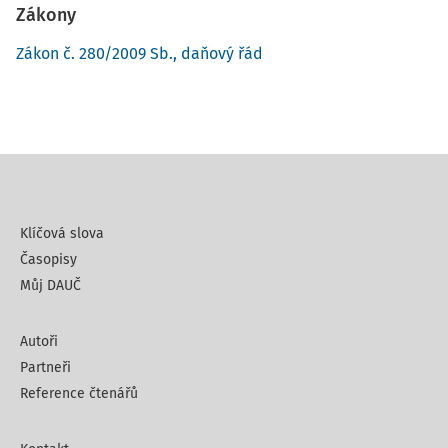
Zákony
Zákon č. 280/2009 Sb., daňový řád
Klíčová slova
Časopisy
Můj DAUČ
Autoři
Partneři
Reference čtenářů