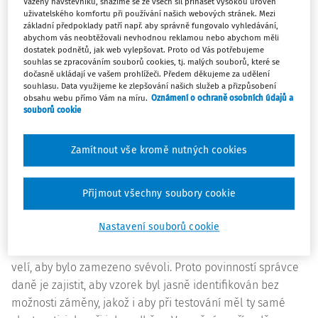
relevantním důkazem, neboť zde chybí jednoznačná a
Vážený návštěvníku, snažíme se ze všech sil přinášet vysokou úroveň
uživatelského komfortu při používání našich webových stránek. Mezi
nezpochybnitelná identifikace vzorku a není vyloučena
základní předpoklady patří např. aby správně fungovalo vyhledávání,
případná manipulace se vzorkem (jeho záměna, změna
abychom vás neobtěžovali nevhodnou reklamou nebo abychom měli
dostatek podnětů, jak web vylepšovat. Proto od Vás potřebujeme
chemického složení, atp.).
souhlas se zpracováním souborů cookies, tj. malých souborů, které se
dočasně ukládají ve vašem prohlížeči. Předem děkujeme za udělení
souhlasu. Data využijeme ke zlepšování našich služeb a přizpůsobení
K předpisům:
obsahu webu přímo Vám na míru.
Oznámení o ochraně osobních údajů a
souborů cookie
§ 93 odst. 1 DŘ
Rozsudek Nejvyššího správního soudu ze dne 12. 4. 2018.
Zamítnout vše kromě nutných cookies
sp. zn.
7 Afs 259/2017
,
www.nssoud.cz
Přijmout všechny soubory cookie
Ačkoliv to v daňovém řízení nebývá až tak časté, tak
zejména v celním řízení mohou nastat situace, kdy
Nastavení souborů cookie
správce daně provede důkaz testovaným vzorkem – zda
má tento určitou vlastnost. Zásada zákonnosti však i zde
velí, aby bylo zamezeno svévoli. Proto povinností správce
daně je zajistit, aby vzorek byl jasně identifikován bez
možnosti záměny, jakož i aby při testování měl ty samé