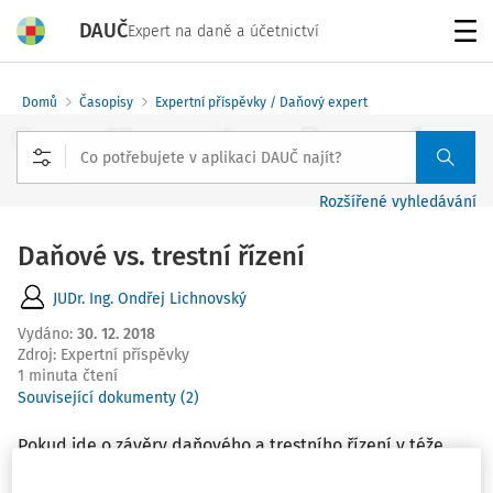
DAUČ
Expert na daně a účetnictví
Menu
Domů
Časopisy
Expertní příspěvky / Daňový expert
Rozšířené vyhledávání
Daňové vs. trestní řízení
JUDr. Ing. Ondřej Lichnovský
Vydáno
:
30. 12. 2018
Zdroj
:
Expertní příspěvky
1 minuta čtení
Související dokumenty (2)
Pokud jde o závěry daňového a trestního řízení v téže
věci, Nejvyšší správní soud ve shodě s krajským soudem