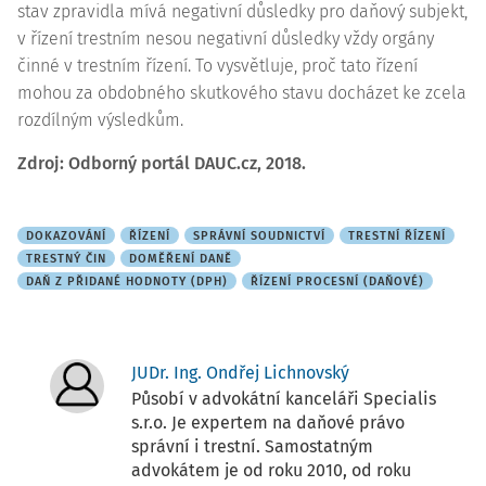
stav zpravidla mívá negativní důsledky pro daňový subjekt,
v řízení trestním nesou negativní důsledky vždy orgány
činné v trestním řízení. To vysvětluje, proč tato řízení
mohou za obdobného skutkového stavu docházet ke zcela
rozdílným výsledkům.
Zdroj: Odborný portál DAUC.cz, 2018.
DOKAZOVÁNÍ
ŘÍZENÍ
SPRÁVNÍ SOUDNICTVÍ
TRESTNÍ ŘÍZENÍ
TRESTNÝ ČIN
DOMĚŘENÍ DANĚ
DAŇ Z PŘIDANÉ HODNOTY (DPH)
ŘÍZENÍ PROCESNÍ (DAŇOVÉ)
JUDr. Ing. Ondřej Lichnovský
Působí v advokátní kanceláři Specialis
s.r.o. Je expertem na daňové právo
správní i trestní. Samostatným
advokátem je od roku 2010, od roku