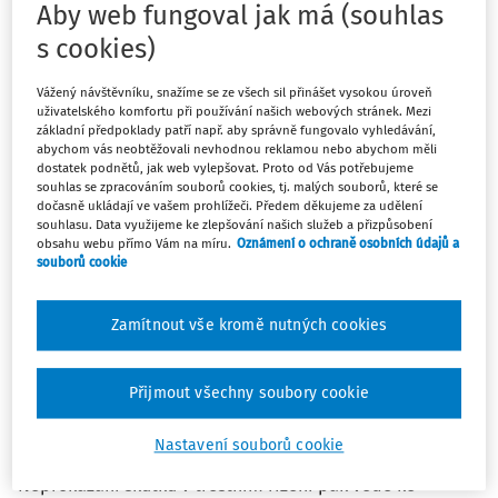
zdůrazňuje, že předmět a kritéria daňového a trestního
Aby web fungoval jak má (souhlas
řízení jsou zcela odlišná, neboť se jedná o specifická
s cookies)
řízení s odlišně pojatým rozložením důkazního břemene
a s odlišnými cíli. V případě daňového řízení jde o
Vážený návštěvníku, snažíme se ze všech sil přinášet vysokou úroveň
správné a úplné zjištění, stanovení a splnění daňových
uživatelského komfortu při používání našich webových stránek. Mezi
základní předpoklady patří např. aby správně fungovalo vyhledávání,
povinností, oproti tomu v případě trestního řízení jde
abychom vás neobtěžovali nevhodnou reklamou nebo abychom měli
zjištění, zda byla spáchána trestná činnost, kdo ji
dostatek podnětů, jak web vylepšovat. Proto od Vás potřebujeme
souhlas se zpracováním souborů cookies, tj. malých souborů, které se
spáchal a jaká je adekvátní sankce, přičemž cílem
dočasně ukládají ve vašem prohlížeči. Předem děkujeme za udělení
trestního řízení je rovněž i upevňování zákonnosti,
souhlasu. Data využijeme ke zlepšování našich služeb a přizpůsobení
předcházení a zamezování trestné činnosti, jakož i
obsahu webu přímo Vám na míru.
Oznámení o ochraně osobních údajů a
souborů cookie
výchovného působení na občany. V daňovém řízení je
důkazní břemeno rozvrženo nerovnoměrně ve prospěch
správce daně. Při správě daní se neuplatňuje zásada
Zamítnout vše kromě nutných cookies
vyhledávací tak jako v trestním právu, což odpovídá
faktu, že důkazní břemeno ohledně výše daně nenese
Přijmout všechny soubory cookie
stát, nýbrž daňový subjekt. Primární iniciativa tudíž
přísluší daňovému subjektu, který v procesu dokazování
Nastavení souborů cookie
vedeném správcem daně musí své břemeno unést.
Neprokázání skutku v trestním řízení pak vede ke