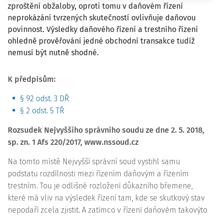
zproštění obžaloby, oproti tomu v daňovém řízení
neprokázání tvrzených skutečností ovlivňuje daňovou
povinnost. Výsledky daňového řízení a trestního řízení
ohledně prověřování jedné obchodní transakce tudíž
nemusí být nutně shodné.
K předpisům:
§ 92 odst. 3 DŘ
§ 2 odst. 5 TŘ
Rozsudek Nejvyššího správního soudu ze dne 2. 5. 2018,
sp. zn.
1 Afs 220/2017
, www.nssoud.cz
Na tomto místě Nejvyšší správní soud vystihl samu
podstatu rozdílnosti mezi řízením daňovým a řízením
trestním. Tou je odlišné rozložení důkazního břemene,
které má vliv na výsledek řízení tam, kde se skutkový stav
nepodaří zcela zjistit. A zatímco v řízení daňovém takovýto