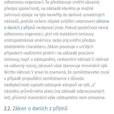
odborovou organizací. Ta představuje vnitřní závazný
předpis společnosti, na základě kterého je možné
zahrnout výdaje na tyto benefity do daňově uznatelných
nákladů, jestliže ovšem nějaké zvláštní ustanovení
zákona
o daních z příjmů
nestanoví jinak. Pokud společnost nemá
odborovou organizaci, plní roli kolektivní smlouvy
vnitropodniková směrnice nebo jiný vnitřní předpis
obdobného charakteru. Zákon povoluje v určitých
případech nadlimitní plnění i na základě pracovní
smlouvy, např. u odstupného, cestovních náhrad či náhrad
na odborný rozvoj, zároveň však stanovuje minimální výši
těchto náhrad. V praxi to znamená, že zaměstnavatel musí
v případě propuštění zaměstnance z důvodu
nadbytečnosti vyplatit odstupné alespoň ve výši „x“
násobku průměrného platu (na základě odpracovaných
let), přičemž maximální výše odstupného není omezena.
2.2.
Zákon o daních z příjmů