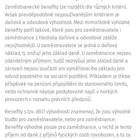
Zaměstnanecké benefity lze rozdělit dle různých kritérií.
Avšak pravděpodobně nejpoužívanějším kritériem je
daňová a odvodová výhodnost. Mezi mimořádně výhodné
benefity patří takové, které jsou pro zaměstnavatele i
zaměstnance z hlediska daňové a odvodové zátěže
nejvýhodnější. U zaměstnavatele se jedná o daňový
náklad, tj. snižují jeho základ daně. U zaměstnance nejsou
zdanitelným příjmem, tudíž nezvyšují jeho základ daně a
zároveň nejsou součástí ani vyměřovacího základu pro
odvod pojistného na sociální pojištění. Příkladem je třeba
příspěvek na penzijní připojištění do stanoveného limitu,
nebo ochranné nápoje poskytované např. v horkých
provozech v rozsahu právních předpisů.
Benefity s tzv. dílčí výhodností znamenají, že jsou výhodné
buďto pro zaměstnavatele, nebo pro zaměstnance.
Benefity výhodné pouze pro zaměstnance, u nichž je tento
příjem od daně z příjmů fyzických osob osvobozen, a to za