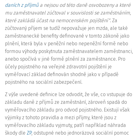
daních z příjmů
a nejsou od této daně osvobozeny a které
mu zaměstnavatel zúčtoval v souvislosti se zaměstnáním,
které zakládá účast na nemocenském pojištění“
. Za
zúčtovaný příjem se tudíž nepovažuje jen mzda, ale také
zaměstnanecké benefity definované v tomto zákoně jako
plnění, která byla v peněžní nebo nepeněžní formě nebo
formou výhody poskytnuta zaměstnavatelem zaměstnanci,
anebo spočívá v jiné formě plnění za zaměstnance. Pro
účely pojistného na veřejné zdravotní pojištění je
vyměřovací základ definován shodně jako v případě
pojistného na sociální zabezpečení.
Z výše uvedené definice lze odvodit, že vše, co vstupuje do
základu daně z příjmů ze zaměstnání, zároveň spadá do
vyměřovacího základu pro odvod pojistného. Existují však
výjimky z tohoto pravidla a mezi příjmy, které jsou z
vyměřovacího základu vyjmuty, patří například náhrada
škody dle
ZP
, odstupné nebo jednorázová sociální pomoc