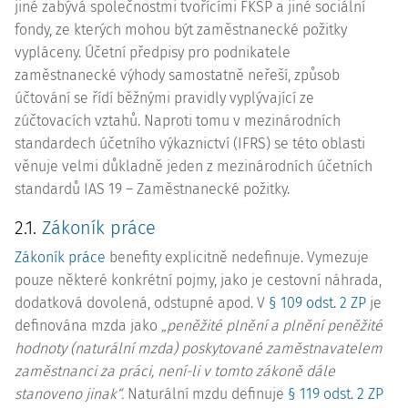
jiné zabývá společnostmi tvořícími FKSP a jiné sociální
fondy, ze kterých mohou být zaměstnanecké požitky
vypláceny. Účetní předpisy pro podnikatele
zaměstnanecké výhody samostatně neřeší, způsob
účtování se řídí běžnými pravidly vyplývající ze
zúčtovacích vztahů. Naproti tomu v mezinárodních
standardech účetního výkaznictví (IFRS) se této oblasti
věnuje velmi důkladně jeden z mezinárodních účetních
standardů IAS 19 – Zaměstnanecké požitky.
2.1.
Zákoník práce
Zákoník práce
benefity explicitně nedefinuje. Vymezuje
pouze některé konkrétní pojmy, jako je cestovní náhrada,
dodatková dovolená, odstupné apod. V
§ 109 odst. 2 ZP
je
definována mzda jako
„peněžité plnění a plnění peněžité
hodnoty (naturální mzda) poskytované zaměstnavatelem
zaměstnanci za práci, není-li v tomto zákoně dále
stanoveno jinak“.
Naturální mzdu definuje
§ 119 odst. 2 ZP