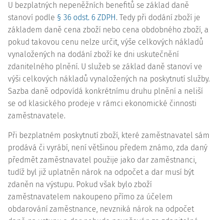
U bezplatných nepeněžních benefitů se základ daně
stanoví podle
§ 36 odst. 6 ZDPH
. Tedy při dodání zboží je
základem daně cena zboží nebo cena obdobného zboží, a
pokud takovou cenu nelze určit, výše celkových nákladů
vynaložených na dodání zboží ke dni uskutečnění
zdanitelného plnění. U služeb se základ daně stanoví ve
výši celkových nákladů vynaložených na poskytnutí služby.
Sazba daně odpovídá konkrétnímu druhu plnění a neliší
se od klasického prodeje v rámci ekonomické činnosti
zaměstnavatele.
Při bezplatném poskytnutí zboží, které zaměstnavatel sám
prodává či vyrábí, není většinou předem známo, zda daný
předmět zaměstnavatel použije jako dar zaměstnanci,
tudíž byl již uplatněn nárok na odpočet a dar musí být
zdaněn na výstupu. Pokud však bylo zboží
zaměstnavatelem nakoupeno přímo za účelem
obdarování zaměstnance, nevzniká nárok na odpočet