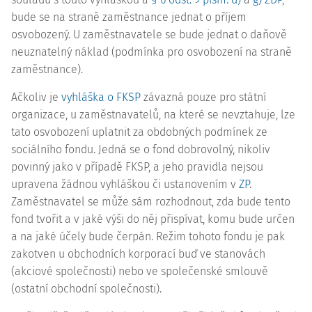
bude se na straně zaměstnance jednat o příjem
osvobozený. U zaměstnavatele se bude jednat o daňově
neuznatelný náklad (podmínka pro osvobození na straně
zaměstnance).
Ačkoliv je
vyhláška o FKSP
závazná pouze pro státní
organizace, u zaměstnavatelů, na které se nevztahuje, lze
tato osvobození uplatnit za obdobných podmínek ze
sociálního fondu. Jedná se o fond dobrovolný, nikoliv
povinný jako v případě FKSP, a jeho pravidla nejsou
upravena žádnou vyhláškou či ustanovením v
ZP
.
Zaměstnavatel se může sám rozhodnout, zda bude tento
fond tvořit a v jaké výši do něj přispívat, komu bude určen
a na jaké účely bude čerpán. Režim tohoto fondu je pak
zakotven u obchodních korporací buď ve stanovách
(akciové společnosti) nebo ve společenské smlouvě
(ostatní obchodní společnosti).