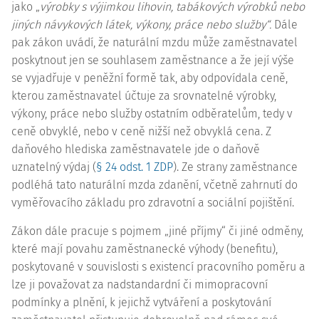
jako „
výrobky s výjimkou lihovin, tabákových výrobků nebo
jiných návykových látek, výkony, práce nebo služby“.
Dále
pak zákon uvádí, že naturální mzdu může zaměstnavatel
poskytnout jen se souhlasem zaměstnance a že její výše
se vyjadřuje v peněžní formě tak, aby odpovídala ceně,
kterou zaměstnavatel účtuje za srovnatelné výrobky,
výkony, práce nebo služby ostatním odběratelům, tedy v
ceně obvyklé, nebo v ceně nižší než obvyklá cena. Z
daňového hlediska zaměstnavatele jde o daňově
uznatelný výdaj (
§ 24 odst. 1 ZDP
). Ze strany zaměstnance
podléhá tato naturální mzda zdanění, včetně zahrnutí do
vyměřovacího základu pro zdravotní a sociální pojištění.
Zákon dále pracuje s pojmem „jiné příjmy“ či jiné odměny,
které mají povahu zaměstnanecké výhody (benefitu),
poskytované v souvislosti s existencí pracovního poměru a
lze ji považovat za nadstandardní či mimopracovní
podmínky a plnění, k jejichž vytváření a poskytování