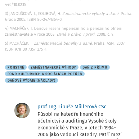
446/18.02.15.
3) JANOUŠKOVÁ, J., KOLIBOVÁ, H.
Zaměstnanecké výhody a daně.
Praha:
Grada 2005. ISBN 80-247-1364-0.
4) MACHÁČEK, I. Daňové řešení nepeněžního a peněžního plnění
zaměstnavatele v roce 2008.
Daně a právo v praxi.
2008, č. 9.
5) MACHÁČEK, I.
Zaměstnanecké benefity a daně.
Praha: ASPI, 2007
ISBN 978-80-7357-275-4.
POJISTNÉ
ZAMĚSTNANECKÉ VÝHODY
DAŇ Z PŘÍJMŮ
FOND KULTURNÍCH A SOCIÁLNÍCH POTŘEB
DAŇOVÉ VÝDAJE (NÁKLADY)
prof. Ing. Libuše Müllerová CSc.
Působí na katedře finančního
účetnictví a auditingu Vysoké školy
ekonomické v Praze, v letech 1994–
2006 jako vedoucí katedry. Patří mezi