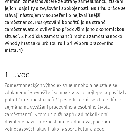
vnímání zaměstnavatele ze strany zaměstnanců, získání
jejich loajality a zvyšování spokojenosti. Na trhu práce se
stávají nástrojem v soupeření o nejkvalitnější
zaměstnance. Poskytování benefitů je na straně
zaměstnavatele ovlivněno především jeho ekonomickou
situací. Z hlediska zaměstnanců mohou zaměstnanecké
výhody hrát také určitou roli při výběru pracovního
místa. 1)
1. Úvod
Zaměstnaneckých výhod existuje mnoho a neustále se
zdokonalují a vymýšlejí se nové, aby co nejlépe odpovídaly
potřebám zaměstnanců. V poslední době se klade důraz
zejména na vyvážení pracovního a osobního života
zaměstnanců. K tomu slouží například několik dnů
dovolené navíc, možnost práce z domova, podpora
volnočasových aktivit jako je sport, kultura apod.