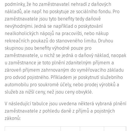
podmínky, že ho zaměstnavatel nehradí z daňových
nákladů, ale např. ho poskytuje ze sociálního fondu. Pro
zaměstnavatele jsou tyto benefity tedy daňově
nevýhodnými. Jedná se například o poskytování
nealkoholických nápojů na pracovišti, nebo nákup
rekreačních poukazů do stanoveného limitu. Druhou
skupinou jsou benefity výhodné pouze pro
zaměstnavatele, u nichž se jedná o daňový náklad, naopak
u zaměstnance je toto plnění zdanitelným příjmem a
zároveň příjmem zahrnovaným do vyměřovacího základu
pro odvod pojistného. Příkladem je poskytnutí služebního
automobilu pro soukromé účely, nebo prodej výrobků a
služeb za nižší ceny, než jsou ceny obvyklé.
V následující tabulce jsou uvedena některá vybraná plnění
zaměstnavatele z pohledu daně z příjmů a pojistných
zákonů: