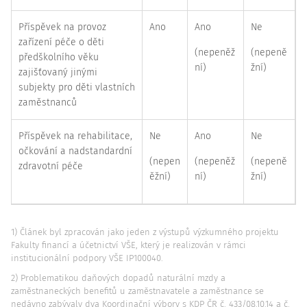
Příspěvek na provoz
Ano
Ano
Ne
zařízení péče o děti
(nepeněž
(nepeně
předškolního věku
ní)
žní)
zajišťovaný jinými
subjekty pro děti vlastních
zaměstnanců
Příspěvek na rehabilitace,
Ne
Ano
Ne
očkování a nadstandardní
(nepen
(nepeněž
(nepeně
zdravotní péče
ěžní)
ní)
žní)
1) Článek byl zpracován jako jeden z výstupů výzkumného projektu
Fakulty financí a účetnictví VŠE, který je realizován v rámci
institucionální podpory VŠE IP100040.
2) Problematikou daňových dopadů naturální mzdy a
zaměstnaneckých benefitů u zaměstnavatele a zaměstnance se
nedávno zabývaly dva Koordinační výbory s KDP ČR č. 433/08.10.14 a č.