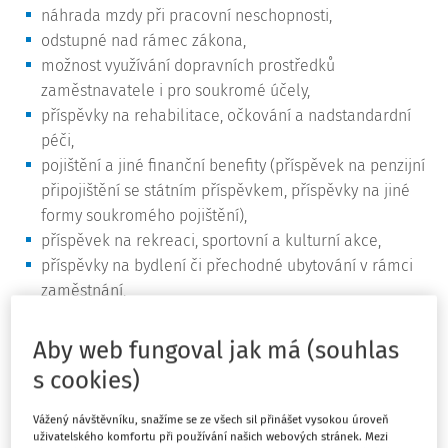
náhrada mzdy při pracovní neschopnosti,
odstupné nad rámec zákona,
možnost využívání dopravních prostředků
zaměstnavatele i pro soukromé účely,
příspěvky na rehabilitace, očkování a nadstandardní
péči,
pojištění a jiné finanční benefity (příspěvek na penzijní
připojištění se státním příspěvkem, příspěvky na jiné
formy soukromého pojištění),
příspěvek na rekreaci, sportovní a kulturní akce,
příspěvky na bydlení či přechodné ubytování v rámci
zaměstnání,
doprava zaměstnanců a příspěvek na dopravu
zaměstnanců do a ze zaměstnání,
Aby web fungoval jak má (souhlas
stabilizační a věrnostní odměny, odměny při životních
s cookies)
jubileích,
provoz vlastního zařízení péče o děti předškolního
Vážený návštěvníku, snažíme se ze všech sil přinášet vysokou úroveň
uživatelského komfortu při používání našich webových stránek. Mezi
věku a příspěvek na hlídání dětí,