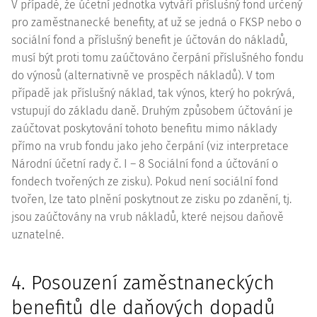
V případě, že účetní jednotka vytváří příslušný fond určený
pro zaměstnanecké benefity, ať už se jedná o FKSP nebo o
sociální fond a příslušný benefit je účtován do nákladů,
musí být proti tomu zaúčtováno čerpání příslušného fondu
do výnosů (alternativně ve prospěch nákladů). V tom
případě jak příslušný náklad, tak výnos, který ho pokrývá,
vstupují do základu daně. Druhým způsobem účtování je
zaúčtovat poskytování tohoto benefitu mimo náklady
přímo na vrub fondu jako jeho čerpání (viz
interpretace
Národní účetní rady č. I – 8 Sociální fond a účtování o
fondech tvořených ze zisku). Pokud není sociální fond
tvořen, lze tato plnění poskytnout ze zisku po zdanění, tj.
jsou zaúčtovány na vrub nákladů, které nejsou daňově
uznatelné.
4. Posouzení zaměstnaneckých
benefitů dle daňových dopadů