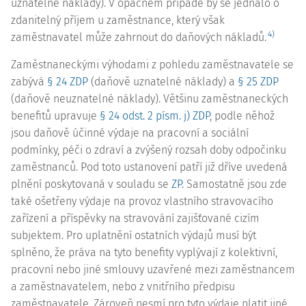
uznatelné náklady). V opačném případě by se jednalo o
zdanitelný příjem u zaměstnance, který však
4)
zaměstnavatel může zahrnout do daňových nákladů.
Zaměstnaneckými výhodami z pohledu zaměstnavatele se
zabývá
§ 24 ZDP
(daňově uznatelné náklady) a
§ 25 ZDP
(daňově neuznatelné náklady). Většinu zaměstnaneckých
benefitů upravuje
§ 24 odst. 2 písm. j) ZDP
, podle něhož
jsou daňově účinné výdaje na pracovní a sociální
podmínky, péči o zdraví a zvýšený rozsah doby odpočinku
zaměstnanců. Pod toto ustanovení patří již dříve uvedená
plnění poskytovaná v souladu se
ZP
. Samostatně jsou zde
také ošetřeny výdaje na provoz vlastního stravovacího
zařízení a příspěvky na stravování zajišťované cizím
subjektem. Pro uplatnění ostatních výdajů musí být
splněno, že práva na tyto benefity vyplývají z kolektivní,
pracovní nebo jiné smlouvy uzavřené mezi zaměstnancem
a zaměstnavatelem, nebo z vnitřního předpisu
zaměstnavatele. Zároveň nesmí pro tyto výdaje platit jiné