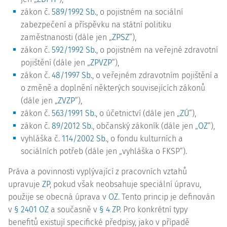
zákon č.
589/1992 Sb.
, o pojistném na sociální
zabezpečení a příspěvku na státní politiku
zaměstnanosti (dále jen „
ZPSZ
“),
zákon č.
592/1992 Sb.
, o pojistném na veřejné zdravotní
pojištění (dále jen „
ZPVZP
“),
zákon č.
48/1997 Sb.
, o veřejném zdravotním pojištění a
o změně a doplnění některých souvisejících zákonů
(dále jen „
ZVZP
“),
zákon č.
563/1991 Sb.
, o účetnictví (dále jen „
ZÚ
“),
zákon č.
89/2012 Sb.
, občanský zákoník (dále jen „
OZ
“),
vyhláška č.
114/2002 Sb.
, o fondu kulturních a
sociálních potřeb (dále jen „vyhláška o FKSP“).
Práva a povinnosti vyplývající z pracovních vztahů
upravuje
ZP
, pokud však neobsahuje speciální úpravu,
použije se obecná úprava v
OZ
. Tento princip je definován
v
§ 2401 OZ
a současně v
§ 4 ZP
. Pro konkrétní typy
benefitů existují specifické předpisy, jako v případě