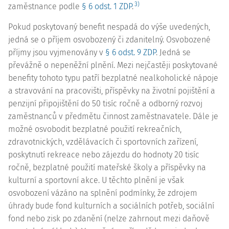
3)
zaměstnance podle
§ 6 odst. 1 ZDP
.
Pokud poskytovaný benefit nespadá do výše uvedených,
jedná se o příjem osvobozený či zdanitelný. Osvobozené
příjmy jsou vyjmenovány v
§ 6 odst. 9 ZDP
. Jedná se
převážně o nepeněžní plnění. Mezi nejčastěji poskytované
benefity tohoto typu patří bezplatné nealkoholické nápoje
a stravování na pracovišti, příspěvky na životní pojištění a
penzijní připojištění do 50 tisíc ročně a odborný rozvoj
zaměstnanců v předmětu činnost zaměstnavatele. Dále je
možné osvobodit bezplatné použití rekreačních,
zdravotnických, vzdělávacích či sportovních zařízení,
poskytnutí rekreace nebo zájezdu do hodnoty 20 tisíc
ročně, bezplatné použití mateřské školy a příspěvky na
kulturní a sportovní akce. U těchto plnění je však
osvobození vázáno na splnění podmínky, že zdrojem
úhrady bude fond kulturních a sociálních potřeb, sociální
fond nebo zisk po zdanění (nelze zahrnout mezi daňově