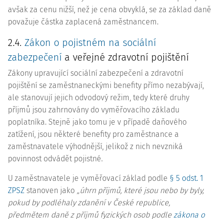
avšak za cenu nižší, než je cena obvyklá, se za základ daně
považuje částka zaplacená zaměstnancem.
2.4.
Zákon o pojistném na sociální
zabezpečení
a veřejné zdravotní pojištění
Zákony upravující sociální zabezpečení a zdravotní
pojištění se zaměstnaneckými benefity přímo nezabývají,
ale stanovují jejich odvodový režim, tedy které druhy
příjmů jsou zahrnovány do vyměřovacího základu
poplatníka. Stejně jako tomu je v případě daňového
zatížení, jsou některé benefity pro zaměstnance a
zaměstnavatele výhodnější, jelikož z nich nevzniká
povinnost odvádět pojistné.
U zaměstnavatele je vyměřovací základ podle
§ 5 odst. 1
ZPSZ
stanoven jako
„úhrn příjmů, které jsou nebo by byly,
pokud by podléhaly zdanění v České republice,
předmětem daně z příjmů fyzických osob podle
zákona o