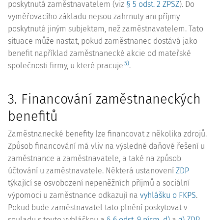
poskytnutá zaměstnavatelem (viz
§ 5 odst. 2 ZPSZ
). Do
vyměřovacího základu nejsou zahrnuty ani příjmy
poskytnuté jiným subjektem, než zaměstnavatelem. Tato
situace může nastat, pokud zaměstnanec dostává jako
benefit například zaměstnanecké akcie od mateřské
5)
společnosti firmy, u které pracuje
.
3. Financování zaměstnaneckých
benefitů
Zaměstnanecké benefity lze financovat z několika zdrojů.
Způsob financování má vliv na výsledné daňové řešení u
zaměstnance a zaměstnavatele, a také na způsob
účtování u zaměstnavatele. Některá ustanovení
ZDP
týkající se osvobození nepeněžních příjmů a sociální
výpomoci u zaměstnance odkazují na
vyhlášku o FKPS
.
Pokud bude zaměstnavatel tato plnění poskytovat v
souladu s touto vyhláškou a
§ 6 odst. 9 písm. d)
a
g) ZDP
,