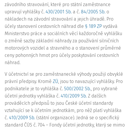
závodního stravování, které pro státní zaměstnance
upravují vyhlášky č.
430/2001 Sb.
a č.
84/2005 Sb.
o
nákladech na závodní stravování a jejich úhradě. Pro
účely stanovení cestovních náhrad dle
§ 189 ZP
vydává
Ministerstvo práce a sociálních věcí každoročně vyhlášku
o změně sazby základní náhrady za používání silničních
motorových vozidel a stravného a o stanovení průměrné
ceny pohonných hmot pro účely poskytování cestovních
náhrad.
V účetnictví se pro zaměstnanecké výhody použijí obvyklé
právní předpisy. Kromě
ZÚ
, jsou to navazující vyhlášky. Pro
podnikatele je to vyhláška č.
500/2002 Sb.
, pro vybrané
účetní jednotky vyhláška č.
410/2009 Sb.
Z dalších
prováděcích předpisů to jsou České účetní standardy
vztahující se k účetním jednotkám, pro něž platí vyhláška
č.
410/2009 Sb.
(státní organizace). Jedná se o specifický
standard ČÚS č. 704 – Fondy účetní jednotky, který se mimo