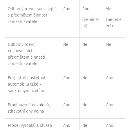
Odborný rozvoj související
Ano
Ano
Ne
s předmětem činnost
(nepeněž
(nepeně
zaměstnavatele
ní)
žní)
Odborný rozvoj
Ne
Ne
Ne
nesouvisející s
předmětem činnosti
zaměstnavatele
Bezplatné poskytnutí
Ano
Ne
Ano
automobilu také k
soukromým účelům
Prodloužená dovolená,
Ano
Ne
Ano
zdravotní dny volna
Prodej výrobků a služeb
Ano
Ne
Ano