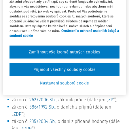
základní předpoklady patří např. aby správně fungovalo vyhledávání,
prodej výrobků a poskytnutí nabízených služeb za
abychom vás neobtěžovali nevhodnou reklamou nebo abychom měli
dostatek podnětů, jak web vylepšovat. Proto od Vás potřebujeme
zvýhodněné ceny,
souhlas se zpracováním souborů cookies, tj. malých souborů, které se
dary a sociální výpomoc zaměstnancům,
dočasně ukládají ve vašem prohlížeči. Předem děkujeme za udělení
zlepšování pracovních podmínek (poskytování
souhlasu. Data využijeme ke zlepšování našich služeb a přizpůsobení
obsahu webu přímo Vám na míru.
Oznámení o ochraně osobních údajů a
nealkoholických nápojů na pracovišti aj.).
souborů cookie
2. Legislativní úprava
Zamítnout vše kromě nutných cookies
zaměstnanekcýh benefitů
Přijmout všechny soubory cookie
Problematiku zaměstnaneckých benefitů upravuje
především pracovní a daňové právo, případně související
Nastavení souborů cookie
předpisy. Zejména se jedná o:
zákon č.
262/2006 Sb.
, zákoník práce (dále jen „
ZP
“),
zákon č.
586/1992 Sb.
, o daních z příjmů (dále jen
„
ZDP
“),
zákon č.
235/2004 Sb.
, o dani z přidané hodnoty (dále
jen „
ZDPH
“),