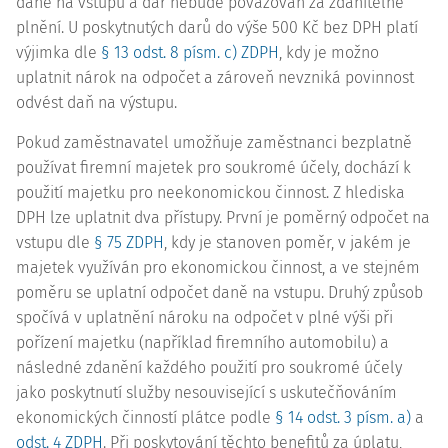
daně na vstupu a dar nebude považován za zdanitelné
plnění. U poskytnutých darů do výše 500 Kč bez DPH platí
výjimka dle
§ 13 odst. 8 písm. c) ZDPH
, kdy je možno
uplatnit nárok na odpočet a zároveň nevzniká povinnost
odvést daň na výstupu.
Pokud zaměstnavatel umožňuje zaměstnanci bezplatně
používat firemní majetek pro soukromé účely, dochází k
použití majetku pro neekonomickou činnost. Z hlediska
DPH lze uplatnit dva přístupy. První je poměrný odpočet na
vstupu dle
§ 75 ZDPH
, kdy je stanoven poměr, v jakém je
majetek využíván pro ekonomickou činnost, a ve stejném
poměru se uplatní odpočet daně na vstupu. Druhý způsob
spočívá v uplatnění nároku na odpočet v plné výši při
pořízení majetku (například firemního automobilu) a
následné zdanění každého použití pro soukromé účely
jako poskytnutí služby nesouvisející s uskutečňováním
ekonomických činností plátce podle
§ 14 odst. 3 písm. a)
a
odst. 4 ZDPH
. Při poskytování těchto benefitů za úplatu,