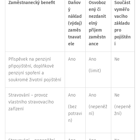
Zaměstnanecký benefit
Daňov
Osvoboz
Součást
ý
ený či
vyměřo
náklad
nezdanit
vacího
(výdaj)
elný
základu
zaměs
příjem
pro
tnavat
zaměstn
pojištěn
ele
ance
í
Příspěvek na penzijní
Ano
Ano
Ne
připojištění, doplňkové
(limit)
penzijní spoření a
soukromé životní pojištění
Stravování – provoz
Ano
Ano
Ne
vlastního stravovacího
(bez
(nepeněž
(nepeně
zařízení
potravi
ní)
žní)
n)