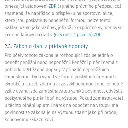
omezující ustanovení
ZDP
či jiného právního předpisu, což
znamená, že například u příspěvku na sportovní akce,
které jsou poskytnuty nepeněžní formou, nelze tento
náklad uznat jako daňový, jelikož je explicitně vyjmenován
jako nedaňový náklad v
§ 25 odst. 1 písm. h) ZDP
.
2.3.
Zákon o dani z přidané hodnoty
Pro účely tohoto zákona je rozhodující, zda se jedná o
benefit peněžní nebo nepeněžní. Peněžní plnění nemá z
pohledu DPH žádné dopady. V případě nepeněžních
zaměstnaneckých výhod ve formě poskytnutí firemních
výrobků a služeb zdarma či za zvýhodněnou cenu, je nutné
vzít v úvahu, zda zaměstnavateli vzniká povinnost odvést z
poskytnutého plnění daň na výstupu. Pokud zaměstnavatel
u těchto plnění uplatnil nárok na odpočet na vstupu, má
povinnost ze zákona je na výstupu zdanit jako při prodeji
koncovému zákazníkovi.