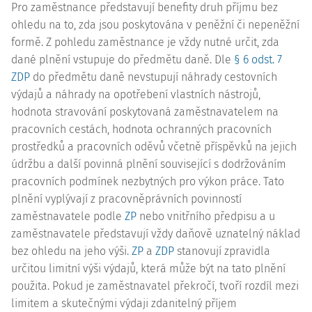
Pro zaměstnance představují benefity druh příjmu bez
ohledu na to, zda jsou poskytována v peněžní či nepeněžní
formě. Z pohledu zaměstnance je vždy nutné určit, zda
dané plnění vstupuje do předmětu daně. Dle
§ 6 odst. 7
ZDP
do předmětu daně nevstupují náhrady cestovních
výdajů a náhrady na opotřebení vlastních nástrojů,
hodnota stravování poskytovaná zaměstnavatelem na
pracovních cestách, hodnota ochranných pracovních
prostředků a pracovních oděvů včetně příspěvků na jejich
údržbu a další povinná plnění související s dodržováním
pracovních podmínek nezbytných pro výkon práce. Tato
plnění vyplývají z pracovněprávních povinností
zaměstnavatele podle
ZP
nebo vnitřního předpisu a u
zaměstnavatele představují vždy daňově uznatelný náklad
bez ohledu na jeho výši.
ZP
a
ZDP
stanovují zpravidla
určitou limitní výši výdajů, která může být na tato plnění
použita. Pokud je zaměstnavatel překročí, tvoří rozdíl mezi
limitem a skutečnými výdaji zdanitelný příjem