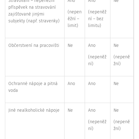
Stravování – nepeněžní
Ano
Ano
Ne
příspěvek na stravování
(nepen
(nepeněž
zajišťované jinými
ěžní –
ní – bez
subjekty (např. stravenky)
limit)
limitu)
Občerstvení na pracovišti
Ne
Ano
Ne
(nepeněž
(nepeně
ní)
žní)
Ochranné nápoje a pitná
Ano
Ano
Ne
voda
Jiné nealkoholické nápoje
Ne
Ano
Ne
(nepeněž
(nepeně
ní)
žní)