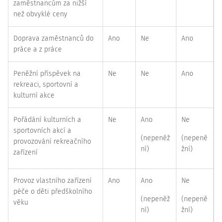
zaměstnancům za nižší
než obvyklé ceny
Doprava zaměstnanců do
Ano
Ne
Ano
práce a z práce
Peněžní příspěvek na
Ne
Ne
Ano
rekreaci, sportovní a
kulturní akce
Pořádání kulturních a
Ne
Ano
Ne
sportovních akcí a
(nepeněž
(nepeně
provozování rekreačního
ní)
žní)
zařízení
Provoz vlastního zařízení
Ano
Ano
Ne
péče o děti předškolního
(nepeněž
(nepeně
věku
ní)
žní)