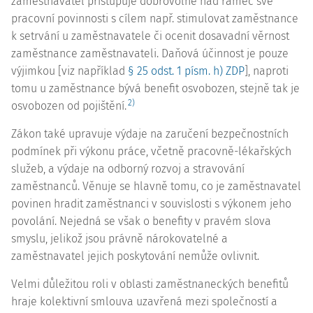
zaměstnavatel přistupuje dobrovolně nad rámec své
pracovní povinnosti s cílem např. stimulovat zaměstnance
k setrvání u zaměstnavatele či ocenit dosavadní věrnost
zaměstnance zaměstnavateli. Daňová účinnost je pouze
výjimkou [viz například
§ 25 odst. 1 písm. h) ZDP
], naproti
tomu u zaměstnance bývá benefit osvobozen, stejně tak je
2)
osvobozen od pojištění.
Zákon také upravuje výdaje na zaručení bezpečnostních
podmínek při výkonu práce, včetně pracovně-lékařských
služeb, a výdaje na odborný rozvoj a stravování
zaměstnanců. Věnuje se hlavně tomu, co je zaměstnavatel
povinen hradit zaměstnanci v souvislosti s výkonem jeho
povolání. Nejedná se však o benefity v pravém slova
smyslu, jelikož jsou právně nárokovatelné a
zaměstnavatel jejich poskytování nemůže ovlivnit.
Velmi důležitou roli v oblasti zaměstnaneckých benefitů
hraje kolektivní smlouva uzavřená mezi společností a