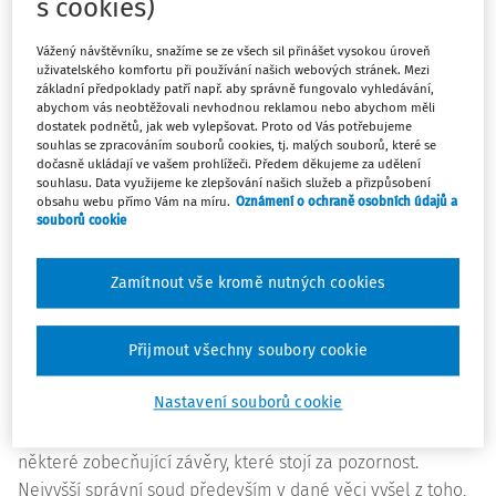
s cookies)
K předpisům:
Vážený návštěvníku, snažíme se ze všech sil přinášet vysokou úroveň
§ 58 odst. 2 písm. a) zákona č. 235/2004 Sb.
, o dani z
uživatelského komfortu při používání našich webových stránek. Mezi
základní předpoklady patří např. aby správně fungovalo vyhledávání,
přidané hodnoty
abychom vás neobtěžovali nevhodnou reklamou nebo abychom měli
čl. 132 odst. 1 písm. d)
směrnice Rady
2006/112/ES
o
dostatek podnětů, jak web vylepšovat. Proto od Vás potřebujeme
souhlas se zpracováním souborů cookies, tj. malých souborů, které se
společném systému daně z přidané hodnoty
dočasně ukládají ve vašem prohlížeči. Předem děkujeme za udělení
souhlasu. Data využijeme ke zlepšování našich služeb a přizpůsobení
Veškeré výrazy použité k vymezení osvobození od daně
obsahu webu přímo Vám na míru.
Oznámení o ochraně osobních údajů a
souborů cookie
je třeba vykládat striktně, jelikož představují odchylky
od obecné zásady, že DPH je vybírána z každého
poskytnutí služeb uskutečněného osobou povinnou k
Zamítnout vše kromě nutných cookies
dani za úplatu.
Ve shora označeném rozsudku se Nejvyšší správní soud
Přijmout všechny soubory cookie
zabýval poměrně specifickou otázkou týkající se
Nastavení souborů cookie
osvobození krevní plazmy od DPH, nicméně součástí jeho
úvah ve vztahu k této dílčí (byť zajímavé) otázce jsou i
některé zobecňující závěry, které stojí za pozornost.
Nejvyšší správní soud především v dané věci vyšel z toho,