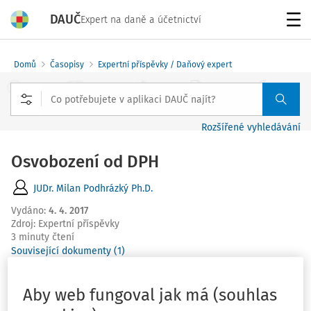
DAUČ
Expert na daně a účetnictví
Menu
Domů
Časopisy
Expertní příspěvky / Daňový expert
Rozšířené vyhledávání
Osvobození od DPH
JUDr. Milan Podhrázký Ph.D.
Vydáno
:
4. 4. 2017
Zdroj
:
Expertní příspěvky
3 minuty čtení
Související dokumenty (1)
Podle rozsudku Nejvyššího správního soudu ze dne 23.
Aby web fungoval jak má (souhlas
11. 2016, čj.
3 Afs 200/2014-79