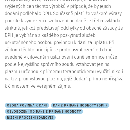
zvýšených cen těchto výrobků v případě, že by jejich
dodání podléhalo DPH. Současně platí, že veškeré výrazy
použité k vymezení osvobození od daně je třeba vykládat
striktně, jelikož představují odchylky od obecné zásady, že
DPH je vybírána z každého poskytnutí služeb
uskutečněného osobou povinnou k dani za úplatu. Při
vědomí těchto principů se proto osvobození od daně
uvedené v citovaném ustanovení dané směrnice může
podle Nejvyššího správního soudu vztahovat jen na
plazmu určenou k přímému terapeutickému využití, nikoli
na tzv. průmyslovou plazmu, jejíž dodání přímo nepřispívá
k činnostem ve veřejném zájmu.
OSOBA POVINNÁ K DANI
DAŇ Z PŘIDANÉ HODNOTY (DPH)
OSVOBOZENÍ OD DANĚ Z PŘIDANÉ HODNOTY
ŘÍZENÍ PROCESNÍ (DAŇOVÉ)