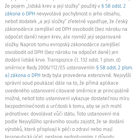
že pojem „lidská krev a její složky“ použitý v
§ 58 odst. 2
zákona o DPH
nevyvolává pochybnost o jeho obsahu,
neboť dodatek „a její složky“ zřetelně vyjadřuje, že český
zákonodárce zamýšlel od DPH osvobodit (bez nároku na
odpočet daně) nejen krev, ale rovněž její separované
složky. Naproti tomu evropský zákonodárce zamýšlel
osvobodit od DPH (bez nároku na odpočet daně) jen
dodání lidské krve. Transpozice
čl. 132 odst. 1 písm. d)
směrnice Rady
2006/112/ES
ustanovením
§ 58 odst. 2 písm.
a) zákona o DPH
tedy byla provedena extenzivně. Nejvyšší
správní soud poukázal dále na to, že přímá aplikace
uvedeného ustanovení citované směrnice je principiálně
možná, neboť toto ustanovení vykazuje dostatečnou míru
bezpodmínečnosti a určitosti k tomu, aby se jich mohl
jednotlivec dovolávat vůči státu. Toto ustanovení má
podle Nejvyššího správního soudu zajistit, že se dodání
výrobků, které přispívají k péči o zdraví nebo mají
terapeutický účel, nestane nedostupným z důvodu