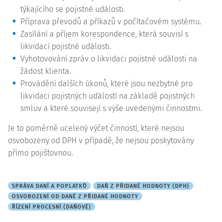
týkajícího se pojistné události.
Příprava převodů a příkazů v počítačovém systému.
Zasílání a příjem korespondence, která souvisí s
likvidací pojistné události.
Vyhotovování zpráv o likvidaci pojistné události na
žádost klienta.
Provádění dalších úkonů, které jsou nezbytné pro
likvidaci pojistných událostí na základě pojistných
smluv a které souvisejí s výše uvedenými činnostmi.
Je to poměrně ucelený výčet činností, které nejsou
osvobozeny od DPH v případě, že nejsou poskytovány
přímo pojišťovnou.
SPRÁVA DANÍ A POPLATKŮ
DAŇ Z PŘIDANÉ HODNOTY (DPH)
OSVOBOZENÍ OD DANĚ Z PŘIDANÉ HODNOTY
ŘÍZENÍ PROCESNÍ (DAŇOVÉ)