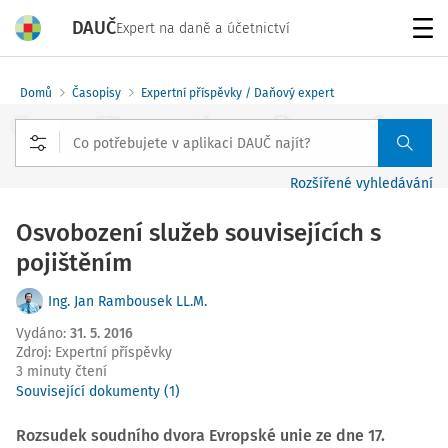
DAUČ
Expert na daně a účetnictví
Menu
Domů
Časopisy
Expertní příspěvky / Daňový expert
Rozšířené vyhledávání
Osvobození služeb souvisejících s
pojištěním
Ing. Jan Rambousek LL.M.
Vydáno
:
31. 5. 2016
Zdroj
:
Expertní příspěvky
3 minuty čtení
Související dokumenty (1)
Rozsudek soudního dvora Evropské unie ze dne 17.