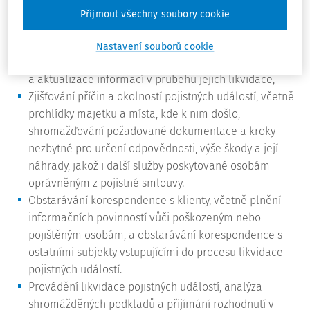
Přijmout všechny soubory cookie
některé postupuje nezávislému subdodavateli:
Příjem hlášení o pojistných událostech.
Nastavení souborů cookie
Zanášení pojistných událostí do počítačového systému
a aktualizace informací v průběhu jejich likvidace,
Zjišťování příčin a okolností pojistných událostí, včetně
prohlídky majetku a místa, kde k nim došlo,
shromažďování požadované dokumentace a kroky
nezbytné pro určení odpovědnosti, výše škody a její
náhrady, jakož i další služby poskytované osobám
oprávněným z pojistné smlouvy.
Obstarávání korespondence s klienty, včetně plnění
informačních povinností vůči poškozeným nebo
pojištěným osobám, a obstarávání korespondence s
ostatními subjekty vstupujícími do procesu likvidace
pojistných událostí.
Provádění likvidace pojistných událostí, analýza
shromážděných podkladů a přijímání rozhodnutí v