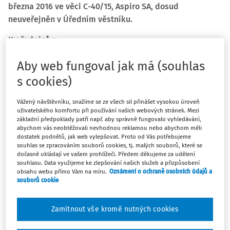
března 2016 ve věci C-40/15, Aspiro SA, dosud
neuveřejněn v Úředním věstníku.
K předpisům:
§ 55 zákona č. 235/2004 Sb.
, o dani z přidané hodnoty
Aby web fungoval jak má (souhlas
s cookies)
Článek 135 odst. 1 písm. a) směrnice Rady 2006/112/ES
ze dne 28. listopadu 2006 o společném systému daně z
Vážený návštěvníku, snažíme se ze všech sil přinášet vysokou úroveň
přidané hodnoty musí být vykládán v tom smyslu, že na
uživatelského komfortu při používání našich webových stránek. Mezi
takové služby likvidace pojistných událostí, jako jsou
základní předpoklady patří např. aby správně fungovalo vyhledávání,
abychom vás neobtěžovali nevhodnou reklamou nebo abychom měli
služby dotčené v původním řízení, které poskytuje třetí
dostatek podnětů, jak web vylepšovat. Proto od Vás potřebujeme
osoba jménem a na účet pojišťovací společnosti, se
souhlas se zpracováním souborů cookies, tj. malých souborů, které se
dočasně ukládají ve vašem prohlížeči. Předem děkujeme za udělení
nevztahuje osvobození od daně upravené v tomto
souhlasu. Data využijeme ke zlepšování našich služeb a přizpůsobení
ustanovení.
obsahu webu přímo Vám na míru.
Oznámení o ochraně osobních údajů a
souborů cookie
Společnost Aspiro není pojišťovací společností,
pojišťovacím makléřem ani pojišťovacím agentem. Není
Zamítnout vše kromě nutných cookies
ani odpovědná vůči pojištěným osobám. V rámci uvedené
smlouvy provádí následujících 18 činností, z nichž ale