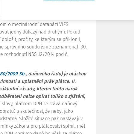
čuje za důkaz.“
Daňový subjekt v daném
H od svého obchodního partnera v
 dokumenty, které osvědčovaly, že
tom o mezinárodní databázi VIES.
ovat jedny důkazy nad druhými. Pokud
doložit, proč ty, ke kterým se přiklonil,
ího správního soudu jsme zaznamenali 30.
ce rozhodnutí NSS 12/2014 pod č.
280/2009 Sb.
, daňového řádu) je otázkou
inností a uplatnění práv plátce. II.
základní zásady, kterou tento nárok
běrateli nelze opírat toliko o zjištění,
i slovy, plátcem DPH se stává daňový
obratu) a skutečnost, že nebyl jako
statná. Složité situace pak nastávají v
mínky zákona pro plátcovství splnil, měl
tce DPH, správce daně ho však za plátce