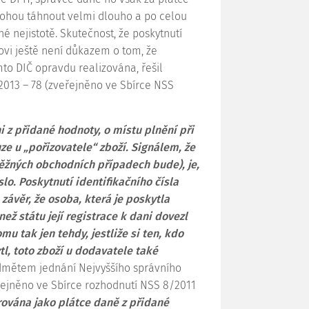
mohou táhnout velmi dlouho a po celou
é nejistotě. Skutečnost, že poskytnutí
vi ještě není důkazem o tom, že
to DIČ opravdu realizována, řešil
2013 – 78
(zveřejněno ve Sbírce NSS
ni z přidané hodnoty, o místu plnění při
uze u „pořizovatele“ zboží. Signálem, že
běžných obchodních případech bude), je,
lo. Poskytnutí identifikačního čísla
věr, že osoba, která je poskytla
ž státu její registrace k dani dovezl
mu tak jen tehdy, jestliže si ten, kdo
l, toto zboží u dodavatele také
dmětem jednání Nejvyššího správního
řejněno ve Sbírce rozhodnutí NSS 8/2011
trována jako plátce daně z přidané