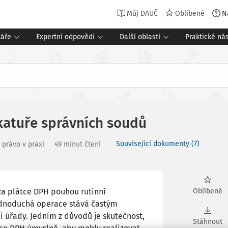
Můj DAUČ
Oblíbené
N
táře
Expertní odpovědi
Další oblasti
Praktické nás
ikatuře správních soudů
Související dokumenty (7)
 právo v praxi
49 minut čtení
 za plátce DPH pouhou rutinní
Oblíbené
jednoduchá operace stává častým
 úřady. Jedním z důvodů je skutečnost,
Stáhnout