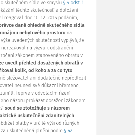
 o skutečném sídle ve smyslu
§ 4 odst. 1
okázání těchto skutečností a doložení
l reagoval dne 10. 12. 2015 podáním,
právce daně ohledně skutečného sídla
 pronájmu nebytového prostoru
na
Z výše uvedených skutečností vyplývá, že
 nereagoval na výzvu k odstranění
řekročení zákonem stanoveného obratu v
ze uvedl přehled dosažených obratů v
ikoval kolik, od koho a za co tyto
ě stěžovatel ani dodatečně nepředložil
ěžovatel neunesl své důkazní břemeno,
zamítl. Teprve v odvolacím řízení
e jeho názoru prokázat dosažení zákonem
jší
soud se ztotožňuje s názorem
faktické uskutečnění zdanitelných
bdržel platby v určité výši od různých
tu za uskutečněná plnění podle
§ 4a