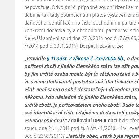
nepovažuje. Odvolání či případné soudní řízení se 
dobu je tak tedy potencionální plátce vystaven značn
daňového identifikačního čísla obchodnímu partnero
konkrétní dodávka byla obchodnímu partnerovi s tím
Nejvyšší správní soud dne 27. 3. 2014 pod čj.
7 Afs 66/
7/2014 pod č. 3051/2014). Dospěl k závěru, že:
„Pravidlo
§ 11 odst. 2 zákona č. 235/2004 Sb.
, o da
pořízení zboží z jiného členského státu lze užít po
by jím určitá osoba mohla být (a většinou také v 
že svému dodavateli poskytne své identifikační čís
však není samo o sobě dostatečným důvodem pro zá
někomu, kdo následně do jiného členského státu, ne
určité zboží, je pořizovatelem onoho zboží. Bude to
své identifikační číslo údajnému dodavateli poskyt
vskutku objednal.“
Zdaňování DPH u obcí
bylo pře
soudu dne 21. 4. 2011 pod čj.
8 Afs 41/2010 – 144
, zve
pod č. 2348/2011)?
„Jestliže obec, která byla regis