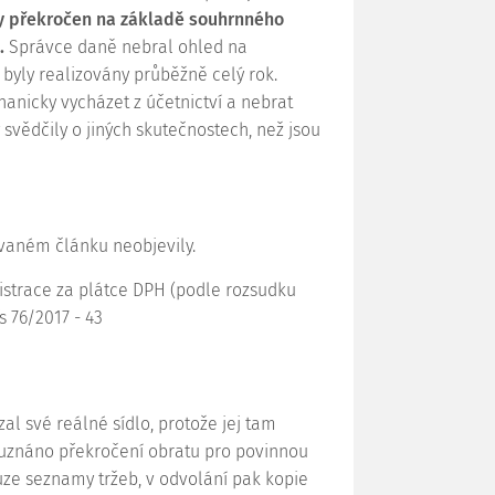
y překročen na základě souhrnného
.
Správce daně nebral ohled na
 byly realizovány průběžně celý rok.
anicky vycházet z účetnictví a nebrat
 svědčily o jiných skutečnostech, než jsou
ovaném článku neobjevily.
gistrace za plátce DPH (podle rozsudku
fs 76/2017 - 43
l své reálné sídlo, protože jej tam
o uznáno překročení obratu pro povinnou
ouze seznamy tržeb, v odvolání pak kopie