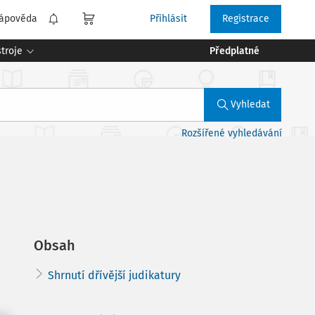
ápověda
Přihlásit
Registrace
troje
Předplatné
Vyhledat
Rozšířené vyhledávání
Obsah
Shrnutí dřívější judikatury