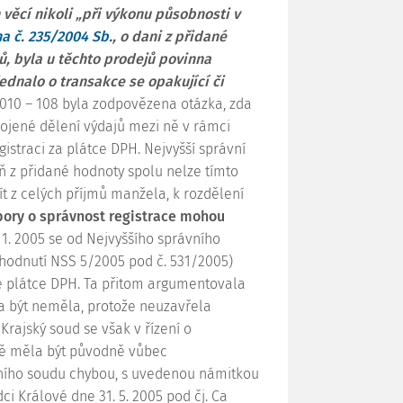
věcí nikoli „při výkonu působnosti v
na č. 235/2004 Sb.
, o dani z přidané
ů, byla u těchto prodejů povinna
jednalo o transakce se opakující či
2010 – 108
byla zodpovězena otázka, zda
pojené dělení výdajů mezi ně v rámci
gistraci za plátce DPH. Nejvyšší správní
aň z přidané hodnoty spolu nelze tímto
t z celých příjmů manžela, k rozdělení
pory o správnost registrace mohou
 1. 2005 se od Nejvyššího správního
hodnutí NSS 5/2005 pod č. 531/2005)
e plátce DPH. Ta přitom argumentovala
na být neměla, protože neuzavřela
rajský soud se však v řízení o
yně měla být původně vůbec
vního soudu chybou, s uvedenou námitkou
ci Králové dne 31. 5. 2005 pod čj.
Ca