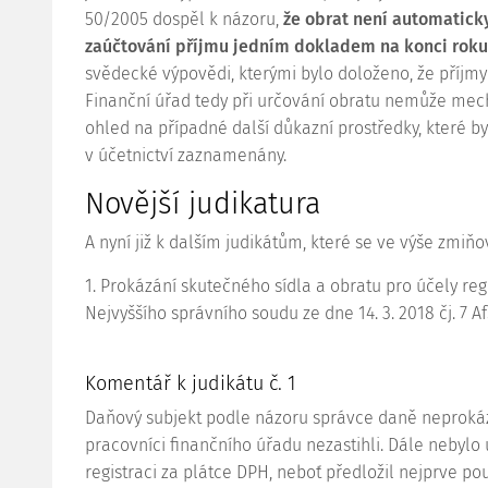
50/2005
dospěl k názoru,
že obrat není automatick
zaúčtování příjmu jedním dokladem na konci roku
svědecké výpovědi, kterými bylo doloženo, že příjmy
Finanční úřad tedy při určování obratu nemůže mech
ohled na případné další důkazní prostředky, které by
v účetnictví zaznamenány.
Novější
judikatura
A nyní již k dalším judikátům, které se ve výše zmiň
1. Prokázání skutečného sídla a obratu pro účely re
Nejvyššího správního soudu ze dne 14. 3. 2018 čj.
7 A
Komentář k judikátu č. 1
Daňový subjekt podle názoru správce daně neprokáza
pracovníci finančního úřadu nezastihli. Dále nebyl
registraci za plátce DPH, neboť předložil nejprve p