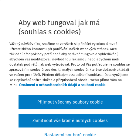
átce DPH úmyslně, aby mohly realizovat
íněnou skutečnost správci daně
tává v praxi někdy noční můrou i pro
Tisknout
Aby web fungoval jak má
 ale jen se snaží naplnit požadavky
án dnešní výběr z judikatury správních
(souhlas s cookies)
Sdílet
Vážený návštěvníku, snažíme se ze všech sil přinášet vysokou úroveň
uživatelského komfortu při používání našich webových stránek. Mezi
Poznámka
základní předpoklady patří např. aby správně fungovalo vyhledávání,
abychom vás neobtěžovali nevhodnou reklamou nebo abychom měli
dostatek podnětů, jak web vylepšovat. Proto od Vás potřebujeme souhlas se
zpracováním souborů cookies, tj. malých souborů, které se dočasně ukládají
a plátce DPH částečně zabývali již v č.
ve vašem prohlížeči. Předem děkujeme za udělení souhlasu. Data využijeme
ávních soudů“. V úvodu tedy stručně
ke zlepšování našich služeb a přizpůsobení obsahu webu přímo Vám na
míru.
Oznámení o ochraně osobních údajů a souborů cookie
. Z
rozsudku Nejvyššího správního soudu
věděli, že:
Přijmout všechny soubory cookie
ly intrakomunitárního dodání ve smyslu
 z přidané hodnoty, je možno prokázat
Zamítnout vše kromě nutných cookies
zi některými z nich je správce daně
uvést, proč přisuzuje některému z
Nastavení souborů cookie