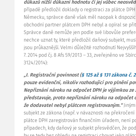
důkazů nižší důkazní hodnotu či jej vůbec neosvěd
případě předložil doklady o registraci za plátce DP
Německu, správce daně však měl naopak k dispozici
obchodní partner plátcem DPH nebyl a opíral se při
Správce daně nemůže jen podle své libovůle prefer
nechce uznat ty, které předložil daňový subjekt, musí 
jsou průkaznější. Velmi důležité rozhodnutí Nejvyšš
7. 2014 pod čj.
8 Afs 59/2013 – 33
, zveřejněno ve Sbír
3124/2014):
„I. Registrační povinnost (
§ 125 až § 131 zákona č. 
pouze evidenční, nikoliv rozhodující pro plnění pov
Nepřiznání nároku na odpočet DPH je výjimkou ze 
představuje, proto nepřiznání nároku na odpočet od
že dodavatel nebyl plátcem registrovaným.“
Jiným
subjekt ze zákona (např. v návaznosti na překročení 
plátce DPH zaregistrován finančním úřadem, není pod
případech, kdy daňový je subjekt přesvědčen, že pod
by se tedy bez ohledu na registraci chovat jako plá