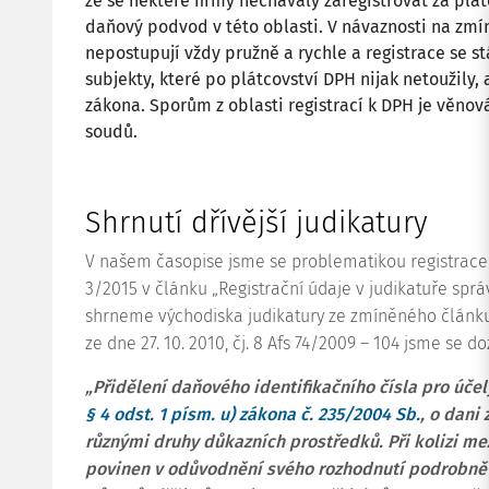
že se některé firmy nechávaly zaregistrovat za pl
daňový podvod v této oblasti. V návaznosti na zm
nepostupují vždy pružně a rychle a registrace se s
subjekty, které po plátcovství DPH nijak netoužily,
zákona. Sporům z oblasti registrací k DPH je věnov
soudů.
Shrnutí dřívější judikatury
V našem časopise jsme se problematikou registrace z
3/2015 v článku „Registrační údaje v judikatuře spr
shrneme východiska judikatury ze zmíněného článku
ze dne 27. 10. 2010, čj.
8 Afs 74/2009 – 104
jsme se doz
„Přidělení daňového identifikačního čísla pro úče
§ 4 odst. 1 písm. u) zákona č. 235/2004 Sb.
, o dani
různými druhy důkazních prostředků. Při kolizi me
povinen v odůvodnění svého rozhodnutí podrobně 