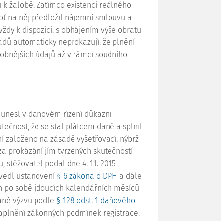
 k žalobě. Zatímco existenci reálného
oť na něj předložil nájemní smlouvu a
 vždy k dispozici, s obhájením výše obratu
dů automaticky neprokazují, že plnění
obnějších údajů až v rámci soudního
že unesl v daňovém řízení důkazní
ečnost, že se stal plátcem daně a splnil
ní založeno na zásadě vyšetřovací, nýbrž
a prokázání jím tvrzených skutečností
u, stěžovatel podal dne 4. 11. 2015
 uvedl ustanovení
§ 6 zákona o DPH
a dále
ch po sobě jdoucích kalendářních měsíců
 daně výzvu podle
§ 128 odst. 1 daňového
 naplnění zákonných podmínek registrace,