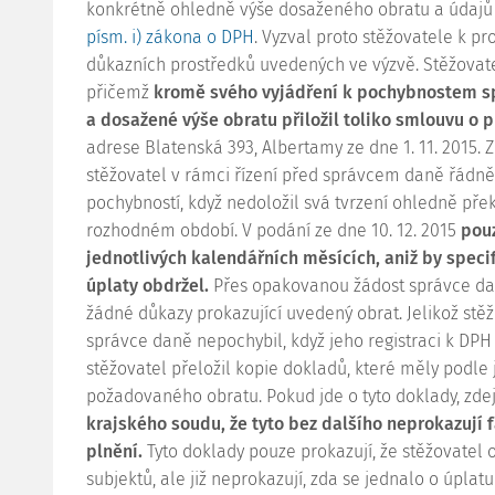
konkrétně ohledně výše dosaženého obratu a údajů
písm. i) zákona o DPH
. Vyzval proto stěžovatele k pr
důkazních prostředků uvedených ve výzvě. Stěžovate
přičemž
kromě svého vyjádření k pochybnostem s
a dosažené výše obratu přiložil toliko smlouvu o
adrese Blatenská 393, Albertamy ze dne 1. 11. 2015. 
stěžovatel v rámci řízení před správcem daně řádně
pochybností, když nedoložil svá tvrzení ohledně p
rozhodném období. V podání ze dne 10. 12. 2015
pou
jednotlivých kalendářních měsících, aniž by specif
úplaty obdržel.
Přes opakovanou žádost správce dan
žádné důkazy prokazující uvedený obrat. Jelikož st
správce daně nepochybil, když jeho registraci k DPH 
stěžovatel přeložil kopie dokladů, které měly podl
požadovaného obratu. Pokud jde o tyto doklady, zde
krajského soudu, že tyto bez dalšího neprokazují 
plnění.
Tyto doklady pouze prokazují, že stěžovatel o
subjektů, ale již neprokazují, zda se jednalo o úpla