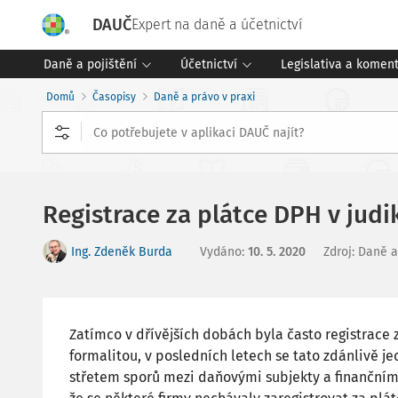
DAUČ
Expert na daně a účetnictví
Daně a pojištění
Účetnictví
Legislativa a komen
Domů
Časopisy
Daně a právo v praxi
Registrace za plátce DPH v jud
Ing. Zdeněk Burda
Vydáno
:
10. 5. 2020
Zdroj
:
Daně a
Zatímco v dřívějších dobách byla často registrace
formalitou, v posledních letech se tato zdánlivě 
střetem sporů mezi daňovými subjekty a finančními