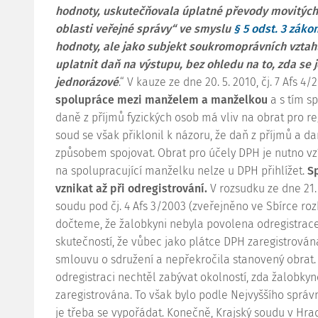
hodnoty, uskutečňovala úplatné převody movitých 
oblasti veřejné správy“ ve smyslu
§ 5 odst. 3 záko
hodnoty, ale jako subjekt soukromoprávních vztah
uplatnit daň na výstupu, bez ohledu na to, zda se 
jednorázové
.“ V kauze ze dne 20. 5. 2010, čj.
7 Afs 4/
spolupráce mezi manželem a manželkou
a s tím s
daně z příjmů fyzických osob má vliv na obrat pro re
soud se však přiklonil k názoru, že daň z příjmů a d
způsobem spojovat. Obrat pro účely DPH je nutno vzí
na spolupracující manželku nelze u DPH přihlížet.
S
vznikat až při odregistrování.
V rozsudku ze dne 21.
soudu pod čj.
4 Afs 3/2003
(zveřejněno ve Sbírce roz
dočteme, že žalobkyni nebyla povolena odregistrac
skutečností, že vůbec jako plátce DPH zaregistrová
smlouvu o sdružení a nepřekročila stanovený obrat. K
odregistraci nechtěl zabývat okolností, zda žalobk
zaregistrována. To však bylo podle Nejvyššího sprá
je třeba se vypořádat. Konečně, Krajský soudu v Hrad