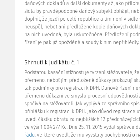
daňových dokladů a další dokumenty až jako přílohu
sídla by pravděpodobně daňový subjekt obhájil, neb
doplnil, že jezdí po celé republice a tím není v sídle
neuspěl, neboť ani předložené kopie daňových dokla
na nich uvedená, byla uskutečněna. Předložení podr
řízení je pak již opožděné a soudy k nim nepřihlédly.
Shrnutí k judikátu č. 1
Podstatou kasační stížnosti je tvrzení stěžovatele, 
břemeno, neboť jím předložené důkazy prokazují skut
tak podmínky pro registraci k DPH. Daňové řízení ne
břemeno důkazní ve smyslu procesní odpovědnosti z
spočívá na stěžovateli. Jak vyplývá ze správního spis
přihlášku k registraci k DPH. Jako důvod registrace
uvedl částku obratu za nejbližších 12 předcházející
ve výši 1 004 277 Kč. Dne 25. 11. 2015 vydal správce
řádu
, ve které uvedl, že mu vyvstaly pochybnosti o