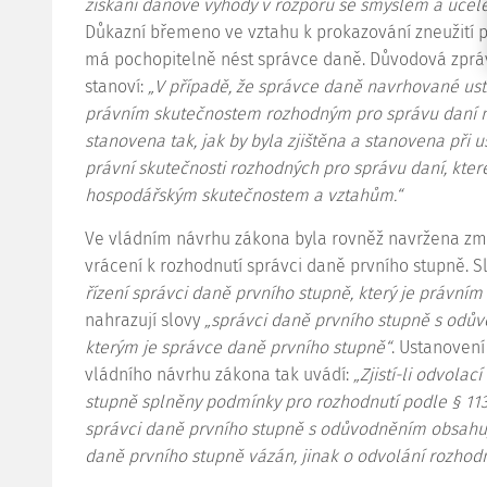
získání daňové výhody v rozporu se smyslem a účel
Důkazní břemeno ve vztahu k prokazování zneužití p
má pochopitelně nést správce daně. Důvodová zpráv
stanoví:
„V případě, že správce daně navrhované ust
právním skutečnostem rozhodným pro správu daní ne
stanovena tak, jak by byla zjištěna a stanovena při 
právní skutečnosti rozhodných pro správu daní, kter
hospodářským skutečnostem a vztahům.“
Ve vládním návrhu zákona byla rovněž navržena změn
vrácení k rozhodnutí správci daně prvního stupně. 
řízení správci daně prvního stupně, který je právn
nahrazují slovy
„správci daně prvního stupně s odův
kterým je správce daně prvního stupně“
. Ustanoven
vládního návrhu zákona tak uvádí:
„Zjistí-li odvola
stupně splněny podmínky pro rozhodnutí podle § 113 
správci daně prvního stupně s odůvodněním obsahují
daně prvního stupně vázán, jinak o odvolání rozhod