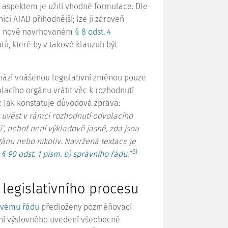
aspektem je užití vhodné formulace. Dle
ci ATAD příhodnější; lze ji zároveň
. V nově navrhovaném
§ 8 odst. 4
ů, které by v takové klauzuli být
hází vnášenou legislativní změnou pouze
lacího orgánu vrátit věc k rozhodnutí
 Jak konstatuje důvodová zpráva:
 uvést v rámci rozhodnutí odvolacího
‘, neboť není výkladově jasné, zda jsou
ánu nebo nikoliv. Navržená textace je
6)
m
§ 90 odst. 1 písm. b) správního řádu
.“
 legislativního procesu
vému řádu
předloženy pozměňovací
šení výslovného uvedení všeobecné