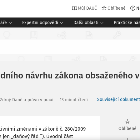
Můj DAUČ
Oblíbené
N
táře
Expertní odpovědi
Další oblasti
Praktické nás
ádního návrhu zákona obsaženého v
Související dokument
Zdroj
:
Daně a právo v praxi
13 minut čtení
lativními změnami v zákoně č. 280/2009
Oblíbené
e jen „daňový řád “). Úvodní část