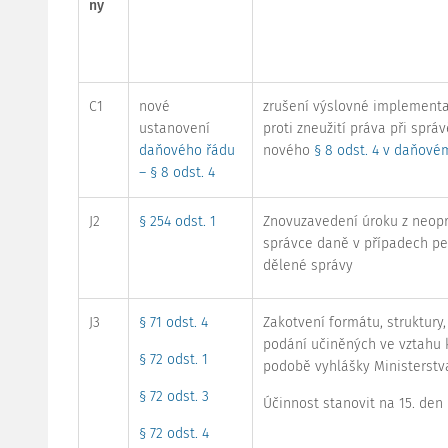
ny
C1
nové
zrušení výslovné implement
ustanovení
proti zneužití práva při sprá
daňového řádu
nového
§ 8 odst. 4 v daňové
– § 8 odst. 4
J2
§ 254 odst. 1
Znovuzavedení úroku z neop
správce daně v případech pe
dělené správy
J3
§ 71 odst. 4
Zakotvení formátu, struktury,
podání učiněných ve vztahu 
§ 72 odst. 1
podobě vyhlášky Ministerstva
§ 72 odst. 3
Účinnost stanovit na 15. den
§ 72 odst. 4