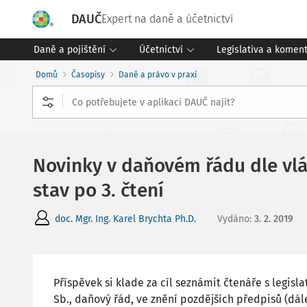
DAUČ
Expert na daně a účetnictví
Daně a pojištění
Účetnictví
Legislativa a komen
Domů
Časopisy
Daně a právo v praxi
Novinky v daňovém řádu dle vl
stav po 3. čtení
doc. Mgr. Ing. Karel Brychta Ph.D.
Vydáno
:
3. 2. 2019
Příspěvek si klade za cíl seznámit čtenáře s legis
Sb., daňový řád, ve znění pozdějších předpisů (dál