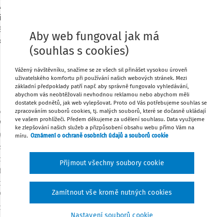
ve vládním návrhu zákona. Navazující
Stáhnout
legislativního procesu a výsledek
ádního návrhu zákona.1) Platným a
Aby web fungoval jak má
tuální znění“) se pro účely tohoto
Tisknout
(souhlas s cookies)
Sdílet
Vážený návštěvníku, snažíme se ze všech sil přinášet vysokou úroveň
uživatelského komfortu při používání našich webových stránek. Mezi
základní předpoklady patří např. aby správně fungovalo vyhledávání,
abychom vás neobtěžovali nevhodnou reklamou nebo abychom měli
Poznámka
dostatek podnětů, jak web vylepšovat. Proto od Vás potřebujeme souhlas se
v oblasti daní – EU, vnesl do
daňového
zpracováním souborů cookies, tj. malých souborů, které se dočasně ukládají
ve vašem prohlížeči. Předem děkujeme za udělení souhlasu. Data využijeme
va při správě daní.
Do
daňového řádu
se
ke zlepšování našich služeb a přizpůsobení obsahu webu přímo Vám na
aní se nepřihlíží k právnímu jednání a
míru.
Oznámení o ochraně osobních údajů a souborů cookie
chž převažujícím účelem je získání
vého právního předpisu.“
Na tuto změnu
Přijmout všechny soubory cookie
tě se jedná o
§ 92 daňového řádu
, do
rých nese důkazní břemeno správce daně,
Zamítnout vše kromě nutných cookies
zhodné pro posouzení účelu právního
aní, jejichž převažujícím účelem je
Nastavení souborů cookie