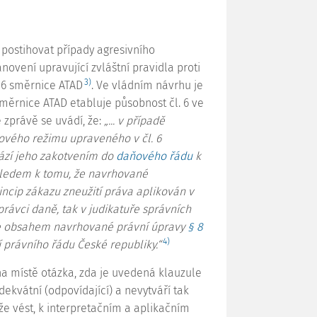
 postihovat případy agresivního
novení upravující zvláštní pravidla proti
3)
 6 směrnice ATAD
. Ve vládním návrhu je
měrnice ATAD etabluje působnost čl. 6 ve
 zprávě se uvádí, že:
„... v případě
ového režimu upraveného v čl. 6
ází jeho zakotvením do
daňového řádu
k
hledem k tomu, že navrhované
incip zákazu zneužití práva aplikován v
právci daně, tak v judikatuře správních
 je obsahem navrhované právní úpravy
§ 8
4)
stí právního řádu České republiky.“
a místě otázka, zda je uvedená
klauzule
ekvátní (odpovídající) a nevytváří tak
ůže vést, k interpretačním a aplikačním