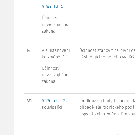
§ 74 odst. 4
Účinnost
novelizujícího
zákona
J4
Viz ustanovení
Účinnost stanovit na první 
ke změně J3
následujícího po jeho vyhláš
Účinnost
novelizujícího
zákona.
M1
§ 136 odst. 2
a
Prodloužení lhůty k podání d
související
případě elektronického podán
legislativních změn s tím sou