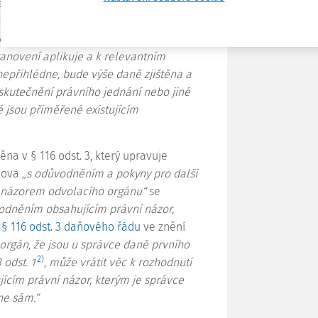
em daňového právního předpisu.“
ráva ze strany daňového subjektu tak
a k aplikaci předmětného pravidla mj.
anovení aplikuje a k relevantním
přihlédne, bude výše daně zjištěna a
uskutečnění právního jednání nebo jiné
é jsou přiměřené existujícím
a v § 116 odst. 3, který upravuje
Slova
„s odůvodněním a pokyny pro další
ím názorem odvolacího orgánu“
se
odněním obsahujícím právní názor,
í
§ 116 odst. 3 daňového řádu
ve znění
cí orgán, že jsou u správce daně prvního
2)
odst. 1
, může vrátit věc k rozhodnutí
cím právní názor, kterým je správce
ne sám.“