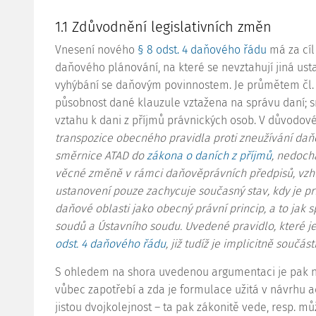
1.1 Zdůvodnění legislativních změn
Vnesení nového
§ 8 odst. 4 daňového řádu
má za cíl
daňového plánování, na které se nevztahují jiná usta
vyhýbání se daňovým povinnostem. Je průmětem čl.
působnost dané
klauzule
vztažena na správu daní; s
vztahu k dani z příjmů právnických osob. V důvodové
transpozice obecného pravidla proti zneužívání daň
směrnice ATAD do
zákona o daních z příjmů
, nedoch
věcné změně v rámci daňověprávních předpisů, vz
ustanovení pouze zachycuje současný stav, kdy je pr
daňové oblasti jako obecný právní princip, a to jak s
soudů a Ústavního soudu. Uvedené pravidlo, které
odst. 4 daňového řádu
, již tudíž je implicitně součá
S ohledem na shora uvedenou argumentaci je pak n
vůbec zapotřebí a zda je formulace užitá v návrhu ad
jistou dvojkolejnost – ta pak zákonitě vede, resp. m