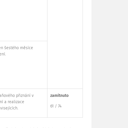
den šestého měsíce
ení.
aňového přiznání v
zamítnuto
í a realizace
61 / 74
visejících.