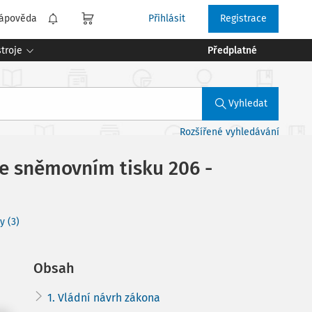
ápověda
Přihlásit
Registrace
troje
Předplatné
Vyhledat
Rozšířené vyhledávání
e sněmovním tisku 206 -
y (3)
Obsah
1. Vládní návrh zákona