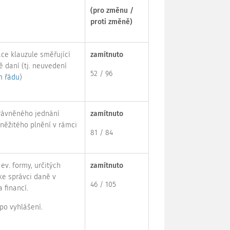
(pro změnu /
proti změně)
ace
klauzule
směřující
zamítnuto
vě daní (tj. neuvedení
52 / 96
m řádu
)
rávněného jednání
zamítnuto
něžitého plnění v rámci
81 / 84
 ev. formy, určitých
zamítnuto
ke správci daně v
46 / 105
 financí.
 po vyhlášení.