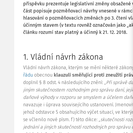
příspěvku prezentuje legislativní změny obsažené 
část popisuje pozměňovací návrhy vnesené v rámci 
hlasování o pozměňovacích změnách po 3. čtení vl
účinným stavem (v textu rovněž označován jako „ak
článku rozumí stav platný a účinný k 21. 12. 2018.
1. Vládní návrh zákona
Vládní návrh zákona, kterým se mění některé zákony 
řádu
obecnou
klauzuli směřující proti zneužití prá
doplnil § 8 odst. 4 následujícího znění:
„Při správě d
jiným skutečnostem rozhodným pro správu daní, jeji
daňové výhody v rozporu se smyslem a účelem daňo
navazuje i úprava souvisejícího ustanovení. Jmenovi
jehož odstavce 5 obsahujícího výčet situací, ve kte
se včlenilo nové písm. f) této dikce:
„skutečnosti ro
jednání a jiných skutečností rozhodných pro správu d