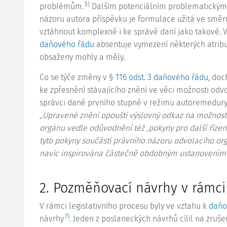
5)
problémům.
Dalším potenciálním problematickým 
názoru autora příspěvku je formulace užitá ve směrni
vztáhnout komplexně i ke správě daní jako takové
daňového řádu
absentuje vymezení některých atribut
obsaženy mohly a měly.
Co se týče změny v
§ 116 odst. 3 daňového řádu
, doc
ke zpřesnění stávajícího znění ve věci možnosti odvo
správci daně prvního stupně v režimu autoremedury.
„Upravené znění opouští výslovný odkaz na možnost
orgánu vedle odůvodnění též ‚pokyny pro další řízení
tyto pokyny součástí právního názoru odvolacího org
navíc inspirována částečně obdobným ustanovení
2. Pozměňovací návrhy v rámci
V rámci legislativního procesu byly ve vztahu k
daňo
7)
návrhy
. Jeden z poslaneckých návrhů cílil na zru