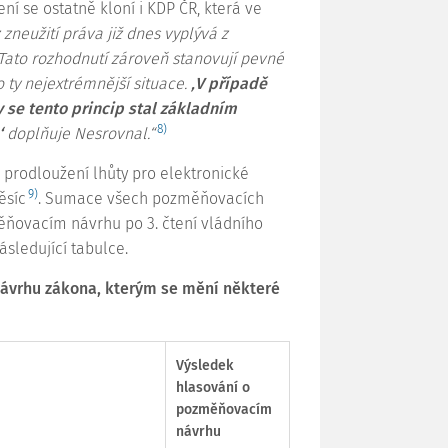
ení se ostatně kloní i KDP ČR, která ve
 zneužití práva již dnes vyplývá z
 Tato rozhodnutí zároveň stanovují pevné
o ty nejextrémnější situace.
‚V případě
 se tento princip stal základním
8)
‘
doplňuje Nesrovnal.“
prodloužení lhůty pro elektronické
9)
ěsíc
. Sumace všech pozměňovacích
měňovacím návrhu po 3. čtení vládního
sledující tabulce.
návrhu zákona, kterým se mění některé
Výsledek
hlasování o
pozměňovacím
návrhu