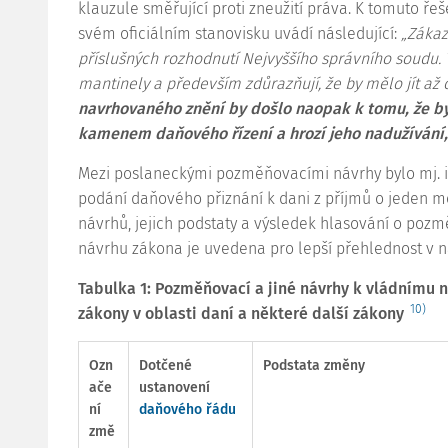
klauzule
směřující proti zneužití práva. K tomuto řeš
svém oficiálním stanovisku uvádí následující:
„Zákaz
příslušných rozhodnutí Nejvyššího správního soudu.
mantinely a především zdůrazňují, že by mělo jít až 
navrhovaného znění by došlo naopak k tomu, že by
kamenem daňového řízení a hrozí jeho nadužívání,
Mezi poslaneckými pozměňovacími návrhy bylo mj. i 
podání daňového přiznání k dani z příjmů o jeden m
návrhů, jejich podstaty a výsledek hlasování o poz
návrhu zákona je uvedena pro lepší přehlednost v ná
Tabulka 1: Pozměňovací a jiné návrhy k vládnímu 
10)
zákony v oblasti daní a některé další zákony
Ozn
Dotčené
Podstata změny
ače
ustanovení
ní
daňového řádu
změ